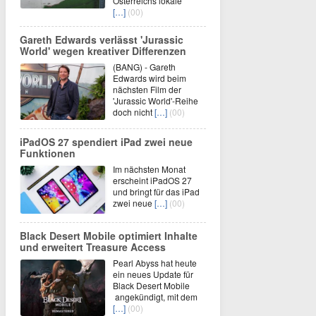
Österreichs lokale
[…]
(00)
Gareth Edwards verlässt 'Jurassic
World' wegen kreativer Differenzen
(BANG) - Gareth
Edwards wird beim
nächsten Film der
'Jurassic World'-Reihe
doch nicht
[…]
(00)
iPadOS 27 spendiert iPad zwei neue
Funktionen
Im nächsten Monat
erscheint iPadOS 27
und bringt für das iPad
zwei neue
[…]
(00)
Black Desert Mobile optimiert Inhalte
und erweitert Treasure Access
Pearl Abyss hat heute
ein neues Update für
Black Desert Mobile
angekündigt, mit dem
[…]
(00)