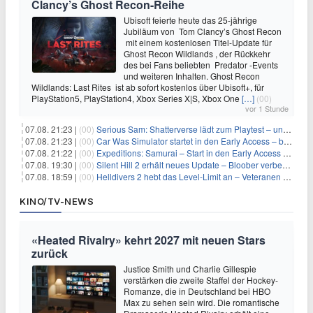
Clancy’s Ghost Recon-Reihe
Ubisoft feierte heute das 25-jährige
Jubiläum von Tom Clancy’s Ghost Recon
mit einem kostenlosen Titel-Update für
Ghost Recon Wildlands , der Rückkehr
des bei Fans beliebten Predator -Events
und weiteren Inhalten. Ghost Recon
Wildlands: Last Rites ist ab sofort kostenlos über Ubisoft+, für
PlayStation5, PlayStation4, Xbox Series X|S, Xbox One
[…]
(00)
vor 1 Stunde
07.08. 21:23 |
(00)
Serious Sam: Shatterverse lädt zum Playtest – und erscheint schon bald!
07.08. 21:23 |
(00)
Car Was Simulator startet in den Early Access – bald gehts los!
07.08. 21:22 |
(00)
Expeditions: Samurai – Start in den Early Access ab heute im feudalen Japan
07.08. 19:30 |
(00)
Silent Hill 2 erhält neues Update – Bloober verbessert Grafik und Performance
07.08. 18:59 |
(00)
Helldivers 2 hebt das Level-Limit an – Veteranen können endlich weiter aufsteigen
KINO/TV-NEWS
«Heated Rivalry» kehrt 2027 mit neuen Stars
zurück
Justice Smith und Charlie Gillespie
verstärken die zweite Staffel der Hockey-
Romanze, die in Deutschland bei HBO
Max zu sehen sein wird. Die romantische