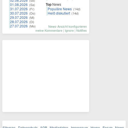
02.08.2026
(So)
Top
News
01.08.2026
(Sa)
31.07.2026
Populäre News
(Fr)
(14d)
30.07.2026
Heiß diskutiert
(Do)
(14d)
29.07.2026
(Mi)
28.07.2026
(Di)
27.07.2026
(Mo)
News-Ansicht konfigurieren
meine Kommentare
|
Ignore
|
Notifies
Sitemap
·
Datenschutz
·
AGB
·
Mediadaten
·
Impressum
·
Home
·
Forum
·
News
·