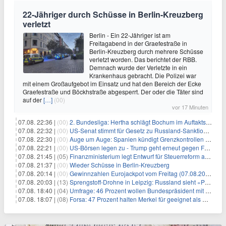
22-Jähriger durch Schüsse in Berlin-Kreuzberg
verletzt
Berlin - Ein 22-Jähriger ist am
Freitagabend in der Graefestraße in
Berlin-Kreuzberg durch mehrere Schüsse
verletzt worden. Das berichtet der RBB.
Demnach wurde der Verletzte in ein
Krankenhaus gebracht. Die Polizei war
mit einem Großaufgebot im Einsatz und hat den Bereich der Ecke
Graefestraße und Böckhstraße abgesperrt. Der oder die Täter sind
auf der
[…]
(00)
vor 17 Minuten
07.08. 22:36 |
(00)
2. Bundesliga: Hertha schlägt Bochum im Auftaktspiel
07.08. 22:32 |
(00)
US-Senat stimmt für Gesetz zu Russland-Sanktionen
07.08. 22:30 |
(00)
Auge um Auge: Spanien kündigt Grenzkontrollen zu Italien an
07.08. 22:21 |
(00)
US-Börsen legen zu - Trump geht erneut gegen Fed-Gouverneurin vor
07.08. 21:45 |
(05)
Finanzministerium legt Entwurf für Steuerreform ab 2027 vor
07.08. 21:37 |
(00)
Wieder Schüsse in Berlin-Kreuzberg
07.08. 20:14 |
(00)
Gewinnzahlen Eurojackpot vom Freitag (07.08.2026)
07.08. 20:03 |
(13)
Sprengstoff-Drohne in Leipzig: Russland sieht «Provokation»
07.08. 18:40 |
(04)
Umfrage: 46 Prozent wollen Bundespräsident mit Politik-Erfahrung
07.08. 18:07 |
(08)
Forsa: 47 Prozent halten Merkel für geeignet als Bundespräsidentin