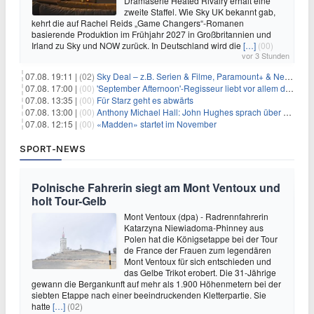
Dramaserie Heated Rivalry erhält eine
zweite Staffel. Wie Sky UK bekannt gab,
kehrt die auf Rachel Reids „Game Changers“-Romanen
basierende Produktion im Frühjahr 2027 in Großbritannien und
Irland zu Sky und NOW zurück. In Deutschland wird die
[…]
(00)
vor 3 Stunden
07.08. 19:11 |
(02)
Sky Deal – z.B. Serien & Filme, Paramount+ & Netflix für 19,99€/Monat
07.08. 17:00 |
(00)
'September Afternoon'-Regisseur liebt vor allem die 'Banalität' in seinen Filmen
07.08. 13:35 |
(00)
Für Starz geht es abwärts
07.08. 13:00 |
(00)
Anthony Michael Hall: John Hughes sprach über eine Fortsetzung von 'The Breakfast Club'
07.08. 12:15 |
(00)
«Madden» startet im November
SPORT-NEWS
Polnische Fahrerin siegt am Mont Ventoux und
holt Tour-Gelb
Mont Ventoux (dpa) - Radrennfahrerin
Katarzyna Niewiadoma-Phinney aus
Polen hat die Königsetappe bei der Tour
de France der Frauen zum legendären
Mont Ventoux für sich entschieden und
das Gelbe Trikot erobert. Die 31-Jährige
gewann die Bergankunft auf mehr als 1.900 Höhenmetern bei der
siebten Etappe nach einer beeindruckenden Kletterpartie. Sie
hatte
[…]
(02)