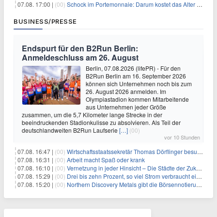
07.08. 17:00 |
(00)
Schock im Portemonnaie: Darum kostet das Alter deutlich mehr als Sie denken
BUSINESS/PRESSE
Endspurt für den B2Run Berlin:
Anmeldeschluss am 26. August
Berlin, 07.08.2026 (lifePR) - Für den
B2Run Berlin am 16. September 2026
können sich Unternehmen noch bis zum
26. August 2026 anmelden. Im
Olympiastadion kommen Mitarbeitende
aus Unternehmen jeder Größe
zusammen, um die 5,7 Kilometer lange Strecke in der
beeindruckenden Stadionkulisse zu absolvieren. Als Teil der
deutschlandweiten B2Run Laufserie
[…]
(00)
vor 10 Stunden
07.08. 16:47 |
(00)
Wirtschaftsstaatssekretär Thomas Dörflinger besucht Handwerksbetrieb im Kammerbezirk Freiburg
07.08. 16:31 |
(00)
Arbeit macht Spaß oder krank
07.08. 16:10 |
(00)
Vernetzung in jeder Hinsicht – Die Städte der Zukunft sind grün-blau
07.08. 15:29 |
(00)
Drei bis zehn Prozent, so viel Strom verbraucht ein Aufzug im Gebäude
07.08. 15:20 |
(00)
Northern Discovery Metals gibt die Börsennotierung an der Frankfurter Wertpapierbörse bekannt