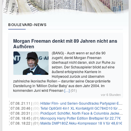
BOULEVARD-NEWS
Morgan Freeman denkt mit 89 Jahren nicht ans
Aufhören
(BANG) - Auch wenn er auf die 90
zugeht, denkt Morgan Freeman
überhaupt nicht daran, sich zur Ruhe zu
setzen. Der Schauspieler blickt auf eine
äußerst erfolgreiche Karriere in
Hollywood zurück und übernahm
zahlreiche ikonische Rollen – darunter seine Oscar-prämierte
Darstellung in 'Million Dollar Baby' aus dem Jahr 2004. Im
kommenden Juni wird Freeman
[…]
(01)
vor 6 Stunden
07.08. 21:11 |
(00)
Hitster Film- und Serien-Soundtracks Partyspiel-Erweiterung für 6,99€
07.08. 20:46 |
(00)
Tefal OptiGrill 4in1 XL Kontaktgrill GC784D10 für 239,99€
07.08. 20:31 |
(00)
PickSport: Schöffel, North Face & Columbia Jacken ab 39,60€
07.08. 18:45 |
(01)
Monopoly Harry Potter Edition Brettspiel für 22,77€
07.08. 18:22 |
(01)
Makita DMP180Z Akku-Kompressor 18 V für 48,61€