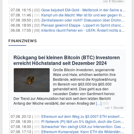
vor 5 Stunden
07.08. 16:15 |
(02)
Gose bejubelt EM-Gold - Wellbrock in der Seine ausgebremst
07.08. 11:46 |
(00)
Kampf um die Macht: Wer ist für und wer gegen Infantino?
07.08. 09:50 |
(03)
Zentralisieren oder nicht? Diskussion über Drohnenabwehr
06.08. 18:00 |
(02)
Pienaar gewinnt Etappe - Lippert im Sprint chancenlos
06.08. 17:05 |
(08)
Infantino räumt Fehler ein - UEFA: Ändert nichts an Boykott
FINANZNEWS
Rückgang bei kleinen Bitcoin (BTC) Investoren
erreicht Höchststand seit Dezember 2024
Große Bitcoin-Investoren, sogenannte
Wale und Haie, erhöhen weiterhin ihre
Bestände, während die Kryptowährung
im Bereich von $63.000 bis $65.000
gehandelt wird. Dies geht aus den
neuesten Daten von Santiment hervor.
Der Trend zur Akkumulation hat sich seit dem letzten Bericht
Anfang der Woche verstärkt, der einen Anstieg der
[…]
(00)
vor 1 Stunde
07.08. 20:12 |
(00)
Ethereum auf dem Weg zu $5.000? ETH erobert wichtige Marke zurück, während Institutionen weiter akkumulieren
07.08. 18:39 |
(00)
Pi Network (PI) fällt um 5% täglich, doch die Community bleibt optimistisch
07.08. 18:00 |
(00)
Schwacher Yen zwingt USA zur Intervention: Das größte Risiko seit 15 Jahren
07.08. 17:13 |
(00)
Ethereum-Kursanalyse: Kann ETH die Widerstände der gleitenden Durchschnitte überwinden?