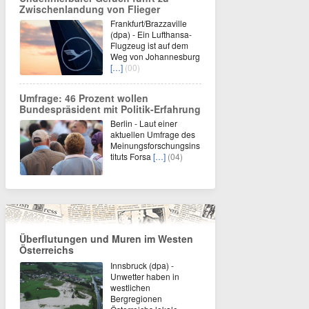
Zwischenlandung von Flieger
Frankfurt/Brazzaville
(dpa) - Ein Lufthansa-
Flugzeug ist auf dem
Weg von Johannesburg
[…]
(00)
Umfrage: 46 Prozent wollen
Bundespräsident mit Politik-Erfahrung
Berlin - Laut einer
aktuellen Umfrage des
Meinungsforschungsins
tituts Forsa
[…]
(04)
Überflutungen und Muren im Westen
Österreichs
Innsbruck (dpa) -
Unwetter haben in
westlichen
Bergregionen