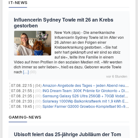
IT-NEWS
Influencerin Sydney Towle mit 26 an Krebs
gestorben
New York (dpa) - Die amerikanische
Influencerin Sydney Towle ist im Alter von
26 Jahren an den Folgen einer
Krebserkrankung gestorben. «Sie hat
sehr hart gekämpft und wir sind so stolz
auf sie», teilte ihre Familie in einem
Video auf ihren Profilen in den sozialen Medien mit. «Wir werden
dich immer so sehr lieben», hieß es dazu. Geboren wurde Towle
nach
[…]
(00)
vor 6 Stunden
07.08. 22:15 |
(04)
Amazon-Angebote des Tages – jeden Abend neue Deals zum Stöbern
07.08. 21:55 |
(00)
ING Dream-Team: 300€ Prämie für Girokonto + Direkt-Depot
07.08. 21:35 |
(00)
Samsung Galaxy S26 Ultra 256GB + 70GB Vodafone-Netz für 34,99€/Monat (effektiv 4,74€/Monat)
07.08. 21:33 |
(00)
Solarway 1000Wp Balkonkraftwerk mit 1,9 kWh EcoFlow-Speicher für 719€ + 30€ Filial-Gutschein
07.08. 19:45 |
(00)
Spider Farmer G3000 Growbox-Komplettset 90×90×180 cm für 379,99€
GAMING-NEWS
Ubisoft feiert das 25-jährige Jubiläum der Tom