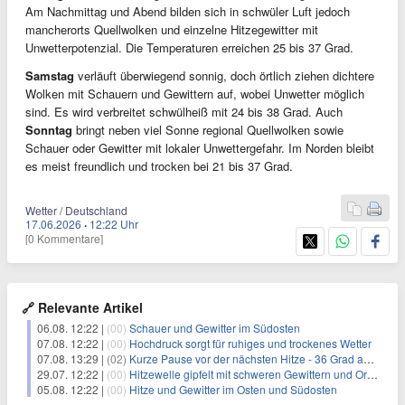
Am Nachmittag und Abend bilden sich in schwüler Luft jedoch
mancherorts Quellwolken und einzelne Hitzegewitter mit
Unwetterpotenzial. Die Temperaturen erreichen 25 bis 37 Grad.
Samstag
verläuft überwiegend sonnig, doch örtlich ziehen dichtere
Wolken mit Schauern und Gewittern auf, wobei Unwetter möglich
sind. Es wird verbreitet schwülheiß mit 24 bis 38 Grad. Auch
Sonntag
bringt neben viel Sonne regional Quellwolken sowie
Schauer oder Gewitter mit lokaler Unwettergefahr. Im Norden bleibt
es meist freundlich und trocken bei 21 bis 37 Grad.
Wetter / Deutschland
17.06.2026
·
12:22 Uhr
[0 Kommentare]
🔗 Relevante Artikel
06.08. 12:22 |
(00)
Schauer und Gewitter im Südosten
07.08. 12:22 |
(00)
Hochdruck sorgt für ruhiges und trockenes Wetter
07.08. 13:29 |
(02)
Kurze Pause vor der nächsten Hitze - 36 Grad am Wochenende
29.07. 12:22 |
(00)
Hitzewelle gipfelt mit schweren Gewittern und Orkanböen
05.08. 12:22 |
(00)
Hitze und Gewitter im Osten und Südosten