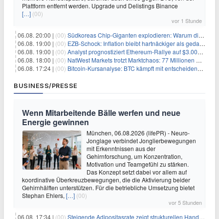
Plattform entfernt werden. Upgrade und Delistings Binance
[…]
(00)
vor 1 Stunde
06.08. 20:00 |
(00)
Südkoreas Chip-Giganten explodieren: Warum dieser Rekord-Tag die KI-Branche erschüttert
06.08. 19:00 |
(00)
EZB-Schock: Inflation bleibt hartnäckiger als gedacht – 2027 wird zum kritischen Test
06.08. 19:00 |
(00)
Analyst prognostiziert Ethereum-Rallye auf $3.000 nach entscheidendem On-Chain-Ausbruch
06.08. 18:00 |
(00)
NatWest Markets trotzt Marktchaos: 77 Millionen Pfund Gewinn im ersten Halbjahr
06.08. 17:24 |
(00)
Bitcoin-Kursanalyse: BTC kämpft mit entscheidender $65K-Hürde, während sich ein Liquidationscluster aufbaut
BUSINESS/PRESSE
Wenn Mitarbeitende Bälle werfen und neue
Energie gewinnen
München, 06.08.2026 (lifePR) - Neuro-
Jonglage verbindet Jonglierbewegungen
mit Erkenntnissen aus der
Gehirnforschung, um Konzentration,
Motivation und Teamgefühl zu stärken.
Das Konzept setzt dabei vor allem auf
koordinative Überkreuzbewegungen, die die Aktivierung beider
Gehirnhälften unterstützen. Für die betriebliche Umsetzung bietet
Stephan Ehlers,
[…]
(00)
vor 5 Stunden
06.08. 17:34 |
(00)
Steigende Adipositasrate zeigt strukturellen Handlungsbedarf bei der Ernährung schulpflichtiger Kinder