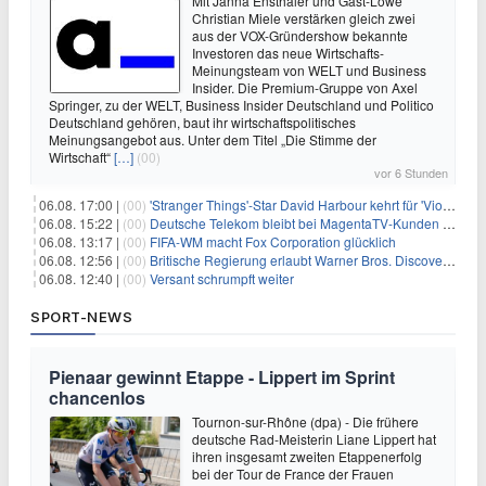
Mit Janna Ensthaler und Gast-Löwe
Christian Miele verstärken gleich zwei
aus der VOX-Gründershow bekannte
Investoren das neue Wirtschafts-
Meinungsteam von WELT und Business
Insider. Die Premium-Gruppe von Axel
Springer, zu der WELT, Business Insider Deutschland und Politico
Deutschland gehören, baut ihr wirtschaftspolitisches
Meinungsangebot aus. Unter dem Titel „Die Stimme der
Wirtschaft“
[…]
(00)
vor 6 Stunden
06.08. 17:00 |
(00)
'Stranger Things'-Star David Harbour kehrt für 'Violent Night 2' zurück – Kristen Bell stößt zur Besetzung
06.08. 15:22 |
(00)
Deutsche Telekom bleibt bei MagentaTV-Kunden vage
06.08. 13:17 |
(00)
FIFA-WM macht Fox Corporation glücklich
06.08. 12:56 |
(00)
Britische Regierung erlaubt Warner Bros. Discovery-Übernahme
06.08. 12:40 |
(00)
Versant schrumpft weiter
SPORT-NEWS
Pienaar gewinnt Etappe - Lippert im Sprint
chancenlos
Tournon-sur-Rhône (dpa) - Die frühere
deutsche Rad-Meisterin Liane Lippert hat
ihren insgesamt zweiten Etappenerfolg
bei der Tour de France der Frauen