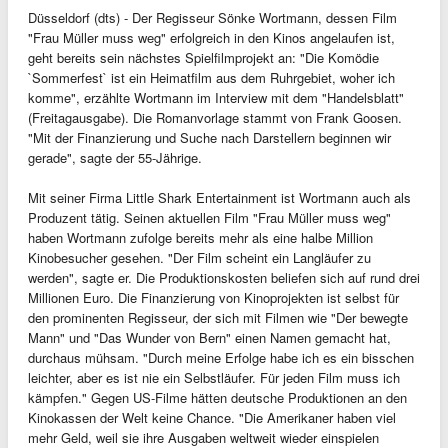
Düsseldorf (dts) - Der Regisseur Sönke Wortmann, dessen Film
"Frau Müller muss weg" erfolgreich in den Kinos angelaufen ist,
geht bereits sein nächstes Spielfilmprojekt an: "Die Komödie
`Sommerfest` ist ein Heimatfilm aus dem Ruhrgebiet, woher ich
komme", erzählte Wortmann im Interview mit dem "Handelsblatt"
(Freitagausgabe). Die Romanvorlage stammt von Frank Goosen.
"Mit der Finanzierung und Suche nach Darstellern beginnen wir
gerade", sagte der 55-Jährige.
Mit seiner Firma Little Shark Entertainment ist Wortmann auch als
Produzent tätig. Seinen aktuellen Film "Frau Müller muss weg"
haben Wortmann zufolge bereits mehr als eine halbe Million
Kinobesucher gesehen. "Der Film scheint ein Langläufer zu
werden", sagte er. Die Produktionskosten beliefen sich auf rund drei
Millionen Euro. Die Finanzierung von Kinoprojekten ist selbst für
den prominenten Regisseur, der sich mit Filmen wie "Der bewegte
Mann" und "Das Wunder von Bern" einen Namen gemacht hat,
durchaus mühsam. "Durch meine Erfolge habe ich es ein bisschen
leichter, aber es ist nie ein Selbstläufer. Für jeden Film muss ich
kämpfen." Gegen US-Filme hätten deutsche Produktionen an den
Kinokassen der Welt keine Chance. "Die Amerikaner haben viel
mehr Geld, weil sie ihre Ausgaben weltweit wieder einspielen