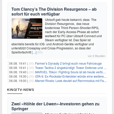
Tom Clancy’s The Division Resurgence – ab
sofort für euch verfügbar
Ubisoft gab heute bekannt, dass The
Division Resurgence, das neue
kostenlose Third-Person-Shooter-RPG,
nach der Early-Access-Phase ab sofort
weltweit für PC über Ubisoft Connect und
Steam verfügbar ist. Das Spiel ist
ebenfalls bereits für iOS- und Android-Geräte verfügbar und
unterstützt Crossplay und Cross-Progression, so dass der
Spielfortschritt
[…]
(00)
vor 2 Stunden
06.08. 19:41 |
(00)
Farmer’s Dynasty 2 bringt euch neue Fahrzeuge
06.08. 19:41 |
(00)
Tower Tactics 2 angekündigt: Tower Defense und Deckbuilding Kombo kehrt zurück
06.08. 19:40 |
(00)
MARVEL Tōkon: Fighting Souls ist ab heute verfügbar
06.08. 19:30 |
(00)
GTA 6: Ex-Rockstar-Entwickler würde eine weitere Verschiebung nicht überraschen
06.08. 19:00 |
(00)
Marvel Rivals: Leak deutet auf Rennmodus mit Fahrzeugen hin
KINO/TV-NEWS
Zwei «Höhle der Löwen»-Investoren gehen zu
Springer