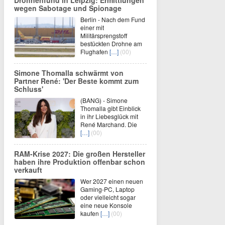
Drohnenfund in Leipzig: Ermittlungen
wegen Sabotage und Spionage
Berlin - Nach dem Fund
einer mit
Militärsprengstoff
bestückten Drohne am
Flughafen
[…]
(00)
Simone Thomalla schwärmt von
Partner René: 'Der Beste kommt zum
Schluss'
(BANG) - Simone
Thomalla gibt Einblick
in ihr Liebesglück mit
René Marchand. Die
[…]
(00)
RAM-Krise 2027: Die großen Hersteller
haben ihre Produktion offenbar schon
verkauft
Wer 2027 einen neuen
Gaming-PC, Laptop
oder vielleicht sogar
eine neue Konsole
kaufen
[…]
(00)