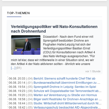
TOP-THEMEN
Verteidigungspolitiker will Nato-Konsultationen
nach Drohnenfund
Düsseldorf - Nach dem Fund einer mit
Sprengstoff bestückten Drohne am
Flughafen Halle/Leipzig hat sich der
Verteidigungspolitiker Bastian Ernst
(CDU) für Konsultationen nach Artikel 4
des Nato-Vertrags ausgesprochen. "Für
mich ist klar, dass wir mittlerweile in einer Situation sind, wo wir
den Artikel 4 der Nato aktivieren sollten - ähnlich wie unsere
[…]
(01)
vor 1 Stunde
06.08. 20:33 |
(04)
Bericht: Siemens schafft hunderte Chef-Titel ab
06.08. 20:14 |
(01)
Bundesanwaltschaft übernimmt Ermittlungen zu Drohnenvorfall
06.08. 19:54 |
(05)
Sprengstoff-Drohne in Leipzig: Semtex im Spiel
06.08. 19:23 |
(08)
Schulze will Doppelstaatler bei Terrorverdacht abschieben
06.08. 19:20 |
(03)
Warten auf Vereinbarung zu Straße von Hormus
06.08. 18:58 |
(04)
Bilger sieht Restrisiko für Drohnen-Anschläge an Flughäfen
06.08. 18:44 |
(03)
Studie: Wirtschaft droht Milliardenverlust durch Niedrigwasser
06.08. 18:42 |
(05)
Verfassungsschutz beobachtet AfD-Abgeordneten Nolte