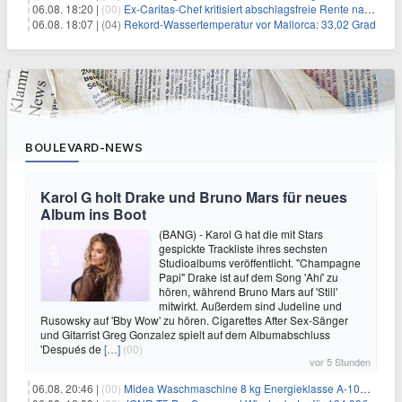
06.08. 18:20 |
(00)
Ex-Caritas-Chef kritisiert abschlagsfreie Rente nach 45 Jahren
06.08. 18:07 |
(04)
Rekord-Wassertemperatur vor Mallorca: 33,02 Grad
BOULEVARD-NEWS
Karol G holt Drake und Bruno Mars für neues
Album ins Boot
(BANG) - Karol G hat die mit Stars
gespickte Trackliste ihres sechsten
Studioalbums veröffentlicht. "Champagne
Papi" Drake ist auf dem Song 'Ahí' zu
hören, während Bruno Mars auf 'Still'
mitwirkt. Außerdem sind Judeline und
Rusowsky auf 'Bby Wow' zu hören. Cigarettes After Sex-Sänger
und Gitarrist Greg Gonzalez spielt auf dem Albumabschluss
'Después de
[…]
(00)
vor 5 Stunden
06.08. 20:46 |
(00)
Midea Waschmaschine 8 kg Energieklasse A-10% 1400 U/Min für 289,97€