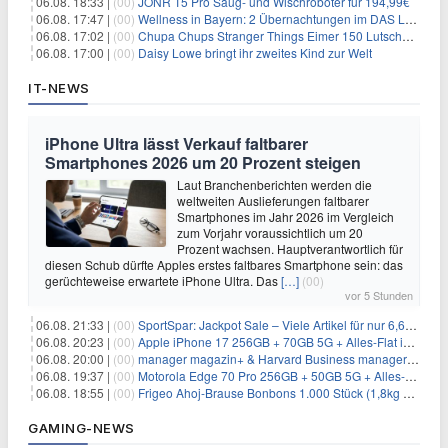
06.08. 18:33 |
(00)
JONR T5 Pro Saug- und Wischroboter für 194,99€
06.08. 17:47 |
(00)
Wellness in Bayern: 2 Übernachtungen im DAS LUDWIG Sports Resort inkl. HP + Wellness ab 174€ p.P.
06.08. 17:02 |
(00)
Chupa Chups Stranger Things Eimer 150 Lutscher für 21,95€
06.08. 17:00 |
(00)
Daisy Lowe bringt ihr zweites Kind zur Welt
IT-NEWS
iPhone Ultra lässt Verkauf faltbarer
Smartphones 2026 um 20 Prozent steigen
Laut Branchenberichten werden die
weltweiten Auslieferungen faltbarer
Smartphones im Jahr 2026 im Vergleich
zum Vorjahr voraussichtlich um 20
Prozent wachsen. Hauptverantwortlich für
diesen Schub dürfte Apples erstes faltbares Smartphone sein: das
gerüchteweise erwartete iPhone Ultra. Das
[…]
(00)
vor 5 Stunden
06.08. 21:33 |
(00)
SportSpar: Jackpot Sale – Viele Artikel für nur 6,66€ – nur 48 Stunden
06.08. 20:23 |
(00)
Apple iPhone 17 256GB + 70GB 5G + Alles-Flat im Vodafone-Netz für 34,99€/Monat – eff. 4,65€/Monat
06.08. 20:00 |
(00)
manager magazin+ & Harvard Business manager+ Digital-Kombi-Abo 1 Monat kostenlos
06.08. 19:37 |
(00)
Motorola Edge 70 Pro 256GB + 50GB 5G + Alles-Flat im Vodafone-Netz für 19,99€/Monat – eff. 0,61€/Monat
06.08. 18:55 |
(00)
Frigeo Ahoj-Brause Bonbons 1.000 Stück (1,8kg Eimer) für 6,29€
GAMING-NEWS