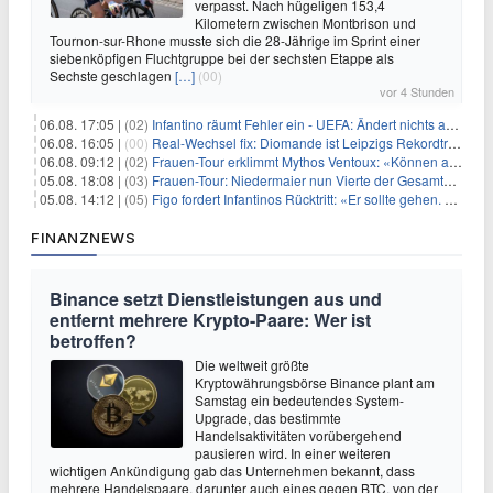
verpasst. Nach hügeligen 153,4
Kilometern zwischen Montbrison und
Tournon-sur-Rhone musste sich die 28-Jährige im Sprint einer
siebenköpfigen Fluchtgruppe bei der sechsten Etappe als
Sechste geschlagen
[…]
(00)
vor 4 Stunden
06.08. 17:05 |
(02)
Infantino räumt Fehler ein - UEFA: Ändert nichts an Boykott
06.08. 16:05 |
(00)
Real-Wechsel fix: Diomande ist Leipzigs Rekordtransfer
06.08. 09:12 |
(02)
Frauen-Tour erklimmt Mythos Ventoux: «Können alles schaffen»
05.08. 18:08 |
(03)
Frauen-Tour: Niedermaier nun Vierte der Gesamtwertung
05.08. 14:12 |
(05)
Figo fordert Infantinos Rücktritt: «Er sollte gehen. Jetzt»
FINANZNEWS
Binance setzt Dienstleistungen aus und
entfernt mehrere Krypto-Paare: Wer ist
betroffen?
Die weltweit größte
Kryptowährungsbörse Binance plant am
Samstag ein bedeutendes System-
Upgrade, das bestimmte
Handelsaktivitäten vorübergehend
pausieren wird. In einer weiteren
wichtigen Ankündigung gab das Unternehmen bekannt, dass
mehrere Handelspaare, darunter auch eines gegen BTC, von der