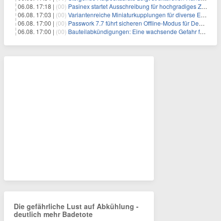
06.08. 17:18 |
(00)
Pasinex startet Ausschreibung für hochgradiges Zinksulfidkonzentrat mit Germanium- und Silbergehalten und stellt ein Betriebsupdate bereit
06.08. 17:03 |
(00)
Variantenreiche Miniaturkupplungen für diverse Einsatzbereiche
06.08. 17:00 |
(00)
Passwork 7.7 führt sicheren Offline-Modus für Desktop- und Mobile-Apps ein
06.08. 17:00 |
(00)
Bauteilabkündigungen: Eine wachsende Gefahr für industrielle Elektroniksysteme
Die gefährliche Lust auf Abkühlung -
deutlich mehr Badetote