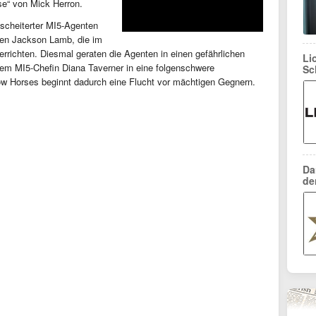
e“ von Mick Herron.
escheiterter MI5-Agenten
en Jackson Lamb, die im
errichten. Diesmal geraten die Agenten in einen gefährlichen
Li
em MI5-Chefin Diana Taverner in eine folgenschwere
Sc
low Horses beginnt dadurch eine Flucht vor mächtigen Gegnern.
Da
de