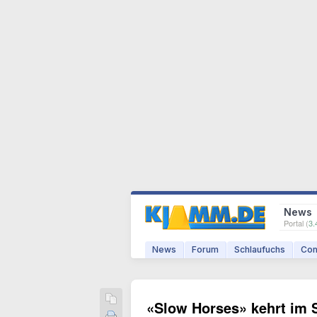
News
Portal (
3.
News
Forum
Schlaufuchs
Com
«Slow Horses» kehrt im S