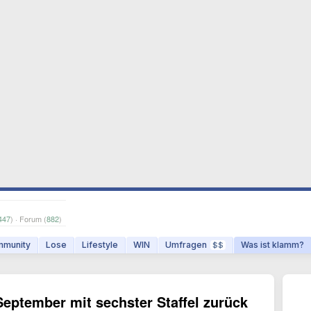
447
) · Forum (
882
)
munity
Lose
Lifestyle
WIN
Umfragen
Was ist klamm?
$$
eptember mit sechster Staffel zurück