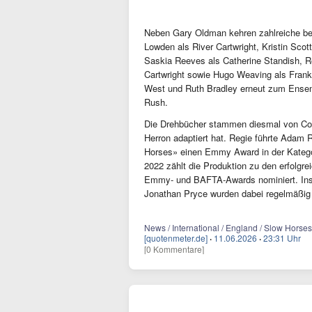
Neben Gary Oldman kehren zahlreiche bek
Lowden als River Cartwright, Kristin Sco
Saskia Reeves als Catherine Standish, R
Cartwright sowie Hugo Weaving als Fran
West und Ruth Bradley erneut zum Ensem
Rush.
Die Drehbücher stammen diesmal von Co-
Herron adaptiert hat. Regie führte Adam 
Horses» einen Emmy Award in der Kategor
2022 zählt die Produktion zu den erfolgr
Emmy- und BAFTA-Awards nominiert. Ins
Jonathan Pryce wurden dabei regelmäßig 
News / International / England / Slow Horse
[quotenmeter.de]
·
11.06.2026
·
23:31 Uhr
[0 Kommentare]