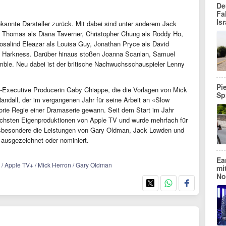
De
Fa
Isr
annte Darsteller zurück. Mit dabei sind unter anderem Jack
tt Thomas als Diana Taverner, Christopher Chung als Roddy Ho,
osalind Eleazar als Louisa Guy, Jonathan Pryce als David
k Harkness. Darüber hinaus stoßen Joanna Scanlan, Samuel
ble. Neu dabei ist der britische Nachwuchsschauspieler Lenny
Pi
Executive Producerin Gaby Chiappe, die die Vorlagen von Mick
Sp
Randall, der im vergangenen Jahr für seine Arbeit an «Slow
ie Regie einer Dramaserie gewann. Seit dem Start im Jahr
eichsten Eigenproduktionen von Apple TV und wurde mehrfach für
besondere die Leistungen von Gary Oldman, Jack Lowden und
ausgezeichnet oder nominiert.
Ea
s / Apple TV+ / Mick Herron / Gary Oldman
mi
No