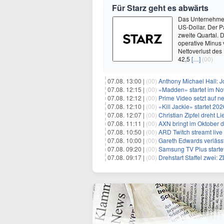
Für Starz geht es abwärts
Das Unternehmen 
US-Dollar. Der P
zweite Quartal. 
operative Minus 
Nettoverlust des
42,5
[…]
(00)
07.08. 13:00 |
(00)
Anthony Michael Hall: J
07.08. 12:15 |
(00)
«Madden» startet im N
07.08. 12:12 |
(00)
Prime Video setzt auf 
07.08. 12:10 |
(00)
«Kill Jackie» startet 20
07.08. 12:07 |
(00)
Christian Zipfel dreht 
07.08. 11:11 |
(00)
AXN bringt im Oktober d
07.08. 10:50 |
(00)
ARD Twitch streamt liv
07.08. 10:00 |
(00)
Gareth Edwards verlässt
07.08. 09:20 |
(00)
Samsung TV Plus start
07.08. 09:17 |
(00)
Drehstart Staffel zwei: 