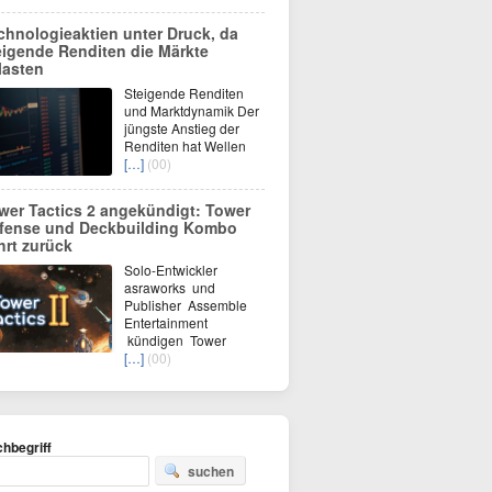
chnologieaktien unter Druck, da
eigende Renditen die Märkte
lasten
Steigende Renditen
und Marktdynamik Der
jüngste Anstieg der
Renditen hat Wellen
[…]
(00)
wer Tactics 2 angekündigt: Tower
fense und Deckbuilding Kombo
hrt zurück
Solo-Entwickler
asraworks und
Publisher Assemble
Entertainment
kündigen Tower
[…]
(00)
hbegriff
suchen