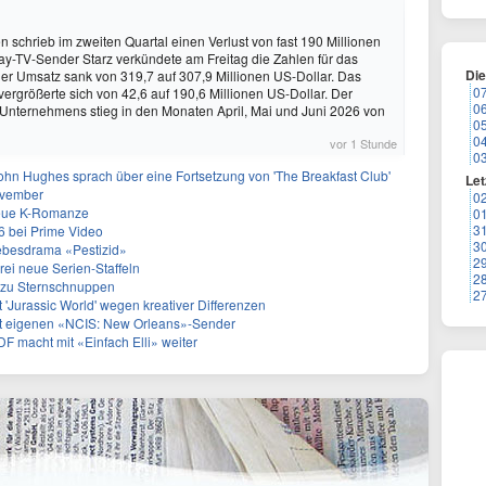
schrieb im zweiten Quartal einen Verlust von fast 190 Millionen
ay-TV-Sender Starz verkündete am Freitag die Zahlen für das
Di
Der Umsatz sank von 319,7 auf 307,9 Millionen US-Dollar. Das
0
vergrößerte sich von 42,6 auf 190,6 Millionen US-Dollar. Der
0
 Unternehmens stieg in den Monaten April, Mai und Juni 2026 von
0
0
vor 1 Stunde
0
ohn Hughes sprach über eine Fortsetzung von 'The Breakfast Club'
Let
ovember
0
neue K-Romanze
0
3
26 bei Prime Video
3
Liebesdrama «Pestizid»
2
rei neue Serien-Staffeln
2
e zu Sternschnuppen
2
 'Jurassic World' wegen kreativer Differenzen
et eigenen «NCIS: New Orleans»-Sender
ZDF macht mit «Einfach Elli» weiter