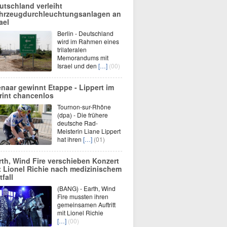
utschland verleiht
hrzeugdurchleuchtungsanlagen an
ael
Berlin - Deutschland
wird im Rahmen eines
trilateralen
Memorandums mit
Israel und den
[…]
(00)
enaar gewinnt Etappe - Lippert im
rint chancenlos
Tournon-sur-Rhône
(dpa) - Die frühere
deutsche Rad-
Meisterin Liane Lippert
hat ihren
[…]
(01)
rth, Wind Fire verschieben Konzert
t Lionel Richie nach medizinischem
tfall
(BANG) - Earth, Wind
Fire mussten ihren
gemeinsamen Auftritt
mit Lionel Richie
[…]
(00)