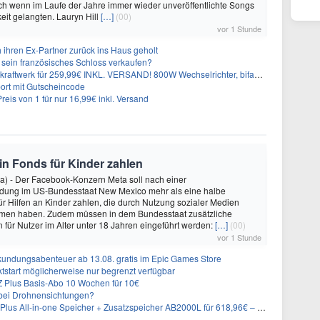
auch wenn im Laufe der Jahre immer wieder unveröffentlichte Songs
keit gelangten. Lauryn Hill
[…]
(00)
vor 1 Stunde
 ihren Ex-Partner zurück ins Haus geholt
n sein französisches Schloss verkaufen?
aftwerk für 259,99€ INKL. VERSAND! 800W Wechselrichter, bifazial
port mit Gutscheincode
eis von 1 für nur 16,99€ inkl. Versand
 in Fonds für Kinder zahlen
a) - Der Facebook-Konzern Meta soll nach einer
idung im US-Bundesstaat New Mexico mehr als eine halbe
für Hilfen an Kinder zahlen, die durch Nutzung sozialer Medien
en haben. Zudem müssen in dem Bundesstaat zusätzliche
für Nutzer im Alter unter 18 Jahren eingeführt werden:
[…]
(00)
vor 1 Stunde
undungsabenteuer ab 13.08. gratis im Epic Games Store
tstart möglicherweise nur begrenzt verfügbar
 Plus Basis-Abo 10 Wochen für 10€
g bei Drohnensichtungen?
-in-one Speicher + Zusatzspeicher AB2000L für 618,96€ – 3,84kWh fürs Balkonkraftwerk