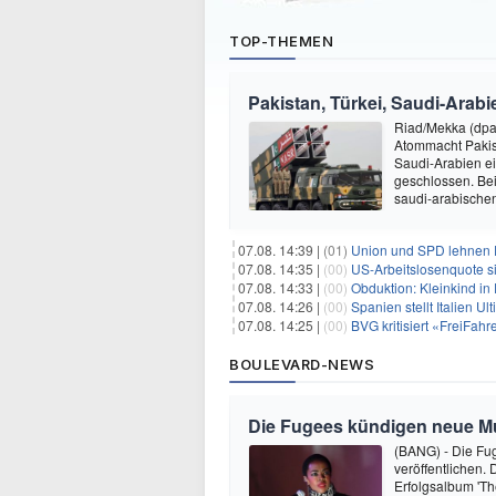
TOP-THEMEN
Pakistan, Türkei, Saudi-Arab
Riad/Mekka (dpa
Atommacht Pakist
Saudi-Arabien ei
geschlossen. Bei
saudi-arabische
07.08. 14:39 |
(01)
Union und SPD lehnen F
07.08. 14:35 |
(00)
US-Arbeitslosenquote sin
07.08. 14:33 |
(00)
Obduktion: Kleinkind in 
07.08. 14:26 |
(00)
Spanien stellt Italien 
07.08. 14:25 |
(00)
BVG kritisiert «FreiFah
BOULEVARD-NEWS
Die Fugees kündigen neue Mus
(BANG) - Die Fug
veröffentlichen. 
Erfolgsalbum 'Th