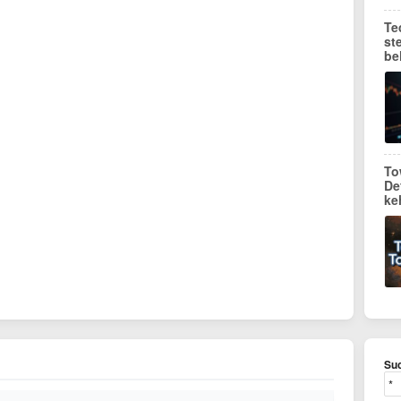
Te
st
be
To
De
ke
Suc