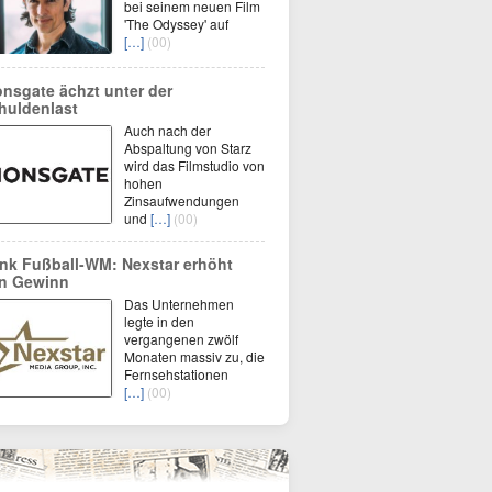
bei seinem neuen Film
'The Odyssey' auf
[…]
(00)
onsgate ächzt unter der
huldenlast
Auch nach der
Abspaltung von Starz
wird das Filmstudio von
hohen
Zinsaufwendungen
und
[…]
(00)
nk Fußball-WM: Nexstar erhöht
n Gewinn
Das Unternehmen
legte in den
vergangenen zwölf
Monaten massiv zu, die
Fernsehstationen
[…]
(00)