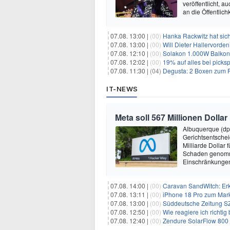
veröffentlicht, 
an die Öffentlich
07.08. 13:00 |
(00)
Hanka Rackwitz hat sich
07.08. 13:00 |
(00)
Will Dieter Hallervorde
07.08. 12:10 |
(00)
Solakon 1.000W Balkonkr
07.08. 12:02 |
(00)
19% auf alles bei picks
07.08. 11:30 |
(04)
Degusta: 2 Boxen zum Pr
IT-NEWS
Meta soll 567 Millionen Dollar
Albuquerque (dp
Gerichtsentsche
Milliarde Dollar 
Schaden genomm
Einschränkungen 
07.08. 14:00 |
(00)
Caravan SandWitch: Erk
07.08. 13:11 |
(00)
iPhone 18 Pro zum Mark
07.08. 13:00 |
(00)
Süddeutsche Zeitung SZ
07.08. 12:50 |
(00)
Wie reagiere ich richti
07.08. 12:40 |
(00)
Zendure SolarFlow 800 Plus All