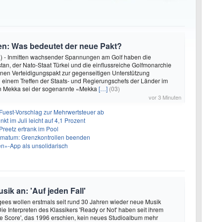
ien: Was bedeutet der neue Pakt?
) - Inmitten wachsender Spannungen am Golf haben die
an, der Nato-Staat Türkei und die einflussreiche Golfmonarchie
nen Verteidigungspakt zur gegenseitigen Unterstützung
 einem Treffen der Staats- und Regierungschefs der Länder im
n Mekka sei der sogenannte «Mekka
[…]
(03)
vor 3 Minuten
uest-Vorschlag zur Mehrwertsteuer ab
kt im Juli leicht auf 4,1 Prozent
Preetz ertrank im Pool
Ultimatum: Grenzkontrollen beenden
ren»-App als unsolidarisch
ik an: 'Auf jeden Fall'
ees wollen erstmals seit rund 30 Jahren wieder neue Musik
Die Interpreten des Klassikers 'Ready or Not' haben seit ihrem
e Score', das 1996 erschien, kein neues Studioalbum mehr