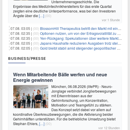
Unternehmensgeschichte. Die
Ergebnisse des Medizintechnikherstellers für das erste Quartal
zeigten eine deutliche Unterperformance, was bei den Investoren
Ängste über die
[…]
(00)
vor 1 Stunde
07.08. 03:05 |
(00)
BlossomHill Therapeutics betritt den Markt mit einem IPO-Boost von 150 Millionen Dollar
07.08. 02:35 |
(00)
Optionen nutzen, um von der Ertragsvolatilität zu profitieren
07.08. 02:35 |
(00)
Yen-Rückgang: Spekulationen über weitere Marktinterventionen nehmen zu
07.08. 02:05 |
(00)
Japans Haushalte reduzieren Ausgaben trotz steigender Löhne: Ein Warnsignal für das Wachstum
07.08. 02:05 |
(00)
Gold bleibt stabil amid steigender geopolitischer Spannungen im Persischen Golf
BUSINESS/PRESSE
Wenn Mitarbeitende Bälle werfen und neue
Energie gewinnen
München, 06.08.2026 (lifePR) - Neuro-
Jonglage verbindet Jonglierbewegungen
mit Erkenntnissen aus der
Gehirnforschung, um Konzentration,
Motivation und Teamgefühl zu stärken.
Das Konzept setzt dabei vor allem auf
koordinative Überkreuzbewegungen, die die Aktivierung beider
Gehirnhälften unterstützen. Für die betriebliche Umsetzung bietet
Stephan Ehlers,
[…]
(00)
vor 12 Stunden