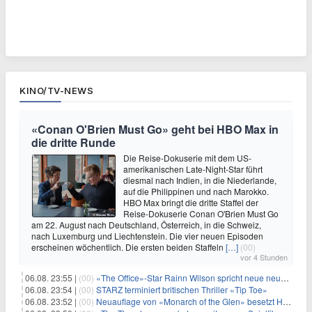
KINO/TV-NEWS
«Conan O'Brien Must Go» geht bei HBO Max in
die dritte Runde
Die Reise-Dokuserie mit dem US-
amerikanischen Late-Night-Star führt
diesmal nach Indien, in die Niederlande,
auf die Philippinen und nach Marokko.
HBO Max bringt die dritte Staffel der
Reise-Dokuserie Conan O'Brien Must Go
am 22. August nach Deutschland, Österreich, in die Schweiz,
nach Luxemburg und Liechtenstein. Die vier neuen Episoden
erscheinen wöchentlich. Die ersten beiden Staffeln
[…]
(00)
vor 4 Stunden
06.08. 23:55 |
(00)
«The Office»-Star Rainn Wilson spricht neue neuseeländische Serie «Settling»
06.08. 23:54 |
(00)
STARZ terminiert britischen Thriller «Tip Toe»
06.08. 23:52 |
(00)
Neuauflage von «Monarch of the Glen» besetzt Hauptrollen