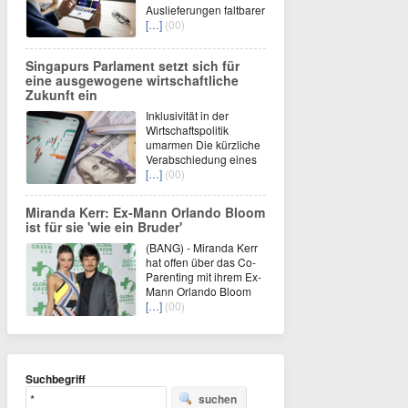
Auslieferungen faltbarer
[…]
(00)
Singapurs Parlament setzt sich für
eine ausgewogene wirtschaftliche
Zukunft ein
Inklusivität in der
Wirtschaftspolitik
umarmen Die kürzliche
Verabschiedung eines
[…]
(00)
Miranda Kerr: Ex-Mann Orlando Bloom
ist für sie 'wie ein Bruder'
(BANG) - Miranda Kerr
hat offen über das Co-
Parenting mit ihrem Ex-
Mann Orlando Bloom
[…]
(00)
Suchbegriff
suchen