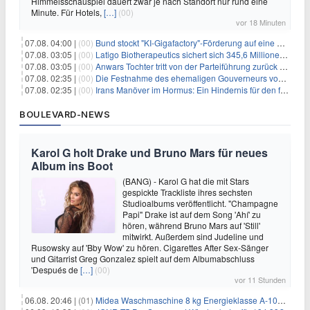
Himmelsschauspiel dauert zwar je nach Standort nur rund eine
Minute. Für Hotels,
[…]
(00)
vor 18 Minuten
07.08. 04:00 |
(00)
Bund stockt "KI-Gigafactory"-Förderung auf eine Milliarde Euro auf
07.08. 03:05 |
(00)
Latigo Biotherapeutics sichert sich 345,6 Millionen Dollar in einer erhöhten IPO und ebnet den Weg für nicht-opioide Schmerztherapie
07.08. 03:05 |
(00)
Anwars Tochter tritt von der Parteiführung zurück und hebt politische Turbulenzen hervor
07.08. 02:35 |
(00)
Die Festnahme des ehemaligen Gouverneurs von Mexiko hebt die anhaltenden Herausforderungen in der Governance und im Geschäftsumfeld hervor
07.08. 02:35 |
(00)
Irans Manöver im Hormus: Ein Hindernis für den freien Handel und das Investorenvertrauen
BOULEVARD-NEWS
Karol G holt Drake und Bruno Mars für neues
Album ins Boot
(BANG) - Karol G hat die mit Stars
gespickte Trackliste ihres sechsten
Studioalbums veröffentlicht. "Champagne
Papi" Drake ist auf dem Song 'Ahí' zu
hören, während Bruno Mars auf 'Still'
mitwirkt. Außerdem sind Judeline und
Rusowsky auf 'Bby Wow' zu hören. Cigarettes After Sex-Sänger
und Gitarrist Greg Gonzalez spielt auf dem Albumabschluss
'Después de
[…]
(00)
vor 11 Stunden
06.08. 20:46 |
(01)
Midea Waschmaschine 8 kg Energieklasse A-10% 1400 U/Min für 289,97€