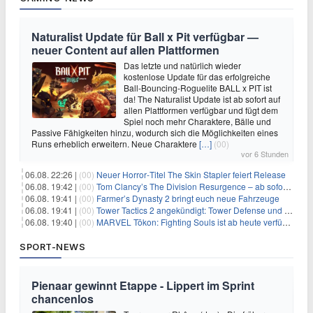
Naturalist Update für Ball x Pit verfügbar —
neuer Content auf allen Plattformen
Das letzte und natürlich wieder
kostenlose Update für das erfolgreiche
Ball-Bouncing-Roguelite BALL x PIT ist
da! The Naturalist Update ist ab sofort auf
allen Plattformen verfügbar und fügt dem
Spiel noch mehr Charaktere, Bälle und
Passive Fähigkeiten hinzu, wodurch sich die Möglichkeiten eines
Runs erheblich erweitern. Neue Charaktere
[…]
(00)
vor 6 Stunden
06.08. 22:26 |
(00)
Neuer Horror‑Titel The Skin Stapler feiert Release
06.08. 19:42 |
(00)
Tom Clancy’s The Division Resurgence – ab sofort für euch verfügbar
06.08. 19:41 |
(00)
Farmer’s Dynasty 2 bringt euch neue Fahrzeuge
06.08. 19:41 |
(00)
Tower Tactics 2 angekündigt: Tower Defense und Deckbuilding Kombo kehrt zurück
06.08. 19:40 |
(00)
MARVEL Tōkon: Fighting Souls ist ab heute verfügbar
SPORT-NEWS
Pienaar gewinnt Etappe - Lippert im Sprint
chancenlos