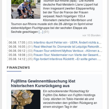
Tournon-sur-Rhône (dpa) - Die frühere
deutsche Rad-Meisterin Liane Lippert hat
ihren insgesamt zweiten Etappenerfolg
bei der Tour de France der Frauen
verpasst. Nach hügeligen 153,4
Kilometern zwischen Montbrison und
Tournon-sur-Rhone musste sich die 28-Jährige im Sprint einer
siebenköpfigen Fluchtgruppe bei der sechsten Etappe als
Sechste geschlagen
[…]
(01)
vor 10 Stunden
06.08. 17:05 |
(03)
Infantino räumt Fehler ein - UEFA: Ändert nichts an Boykott
06.08. 16:05 |
(01)
Real-Wechsel fix: Diomande ist Leipzigs Rekordtransfer
06.08. 09:12 |
(03)
Frauen-Tour erklimmt Mythos Ventoux: «Können alles schaffen»
05.08. 18:08 |
(03)
Frauen-Tour: Niedermaier nun Vierte der Gesamtwertung
05.08. 14:12 |
(05)
Figo fordert Infantinos Rücktritt: «Er sollte gehen. Jetzt»
FINANZNEWS
Fujifilms Gewinnenttäuschung löst
historischen Kursrückgang aus
Ein schockierender Rückschlag für
Fujifilm Die Aktien von Fujifilm Holdings
Corp. stürzten im Tokio-Handel ab und
verzeichneten den größten Rückgang an
einem einzigen Tag in der