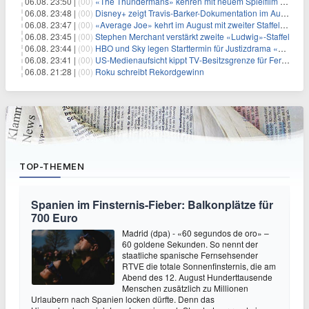
06.08. 23:50 |
(00)
«The Thundermans» kehren mit neuem Spielfilm zurück
06.08. 23:48 |
(00)
Disney+ zeigt Travis-Barker-Dokumentation im August
06.08. 23:47 |
(00)
«Average Joe» kehrt im August mit zweiter Staffel zurück
06.08. 23:45 |
(00)
Stephen Merchant verstärkt zweite «Ludwig»-Staffel
06.08. 23:44 |
(00)
HBO und Sky legen Starttermin für Justizdrama «War» fest
06.08. 23:41 |
(00)
US-Medienaufsicht kippt TV-Besitzsgrenze für Fernsehsender
06.08. 21:28 |
(00)
Roku schreibt Rekordgewinn
TOP-THEMEN
Spanien im Finsternis-Fieber: Balkonplätze für
700 Euro
Madrid (dpa) - «60 segundos de oro» –
60 goldene Sekunden. So nennt der
staatliche spanische Fernsehsender
RTVE die totale Sonnenfinsternis, die am
Abend des 12. August Hunderttausende
Menschen zusätzlich zu Millionen
Urlaubern nach Spanien locken dürfte. Denn das