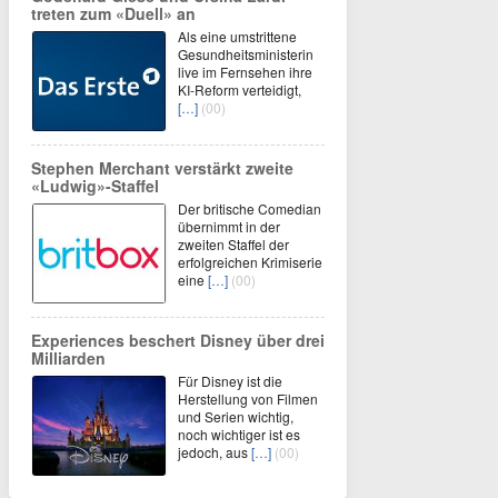
treten zum «Duell» an
Als eine umstrittene
Gesundheitsministerin
live im Fernsehen ihre
KI-Reform verteidigt,
[…]
(00)
Stephen Merchant verstärkt zweite
«Ludwig»-Staffel
Der britische Comedian
übernimmt in der
zweiten Staffel der
erfolgreichen Krimiserie
eine
[…]
(00)
Experiences beschert Disney über drei
Milliarden
Für Disney ist die
Herstellung von Filmen
und Serien wichtig,
noch wichtiger ist es
jedoch, aus
[…]
(00)