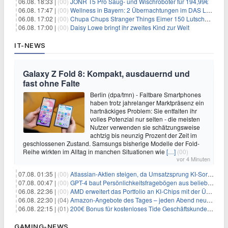
06.08. 18:33 |
(00)
JONR T5 Pro Saug- und Wischroboter für 194,99€
06.08. 17:47 |
(00)
Wellness in Bayern: 2 Übernachtungen im DAS LUDWIG Sports Resort inkl. HP + Wellness ab 174€ p.P.
06.08. 17:02 |
(00)
Chupa Chups Stranger Things Eimer 150 Lutscher für 21,95€
06.08. 17:00 |
(00)
Daisy Lowe bringt ihr zweites Kind zur Welt
IT-NEWS
Galaxy Z Fold 8: Kompakt, ausdauernd und
fast ohne Falte
Berlin (dpa/tmn) - Faltbare Smartphones
haben trotz jahrelanger Marktpräsenz ein
hartnäckiges Problem: Sie entfalten ihr
volles Potenzial nur selten - die meisten
Nutzer verwenden sie schätzungsweise
achtzig bis neunzig Prozent der Zeit im
geschlossenen Zustand. Samsungs bisherige Modelle der Fold-
Reihe wirkten im Alltag in manchen Situationen wie
[…]
(00)
vor 4 Minuten
07.08. 01:35 |
(00)
Atlassian-Aktien steigen, da Umsatzsprung KI-Sorgen dämpft
07.08. 00:47 |
(00)
GPT-4 baut Persönlichkeitsfragebögen aus beliebigen Texten und sagt Antworten voraus
06.08. 22:36 |
(00)
AMD erweitert das Portfolio an KI-Chips mit der Übernahme von Taalas
06.08. 22:30 |
(04)
Amazon-Angebote des Tages – jeden Abend neue Deals zum Stöbern
06.08. 22:15 |
(01)
200€ Bonus für kostenloses Tide Geschäftskundenkonto
GAMING-NEWS