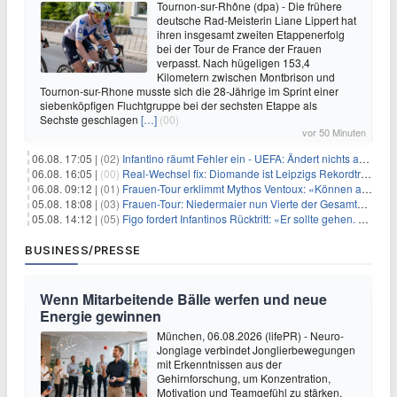
Tournon-sur-Rhône (dpa) - Die frühere
deutsche Rad-Meisterin Liane Lippert hat
ihren insgesamt zweiten Etappenerfolg
bei der Tour de France der Frauen
verpasst. Nach hügeligen 153,4
Kilometern zwischen Montbrison und
Tournon-sur-Rhone musste sich die 28-Jährige im Sprint einer
siebenköpfigen Fluchtgruppe bei der sechsten Etappe als
Sechste geschlagen
[…]
(00)
vor 50 Minuten
06.08. 17:05 |
(02)
Infantino räumt Fehler ein - UEFA: Ändert nichts an Boykott
06.08. 16:05 |
(00)
Real-Wechsel fix: Diomande ist Leipzigs Rekordtransfer
06.08. 09:12 |
(01)
Frauen-Tour erklimmt Mythos Ventoux: «Können alles schaffen»
05.08. 18:08 |
(03)
Frauen-Tour: Niedermaier nun Vierte der Gesamtwertung
05.08. 14:12 |
(05)
Figo fordert Infantinos Rücktritt: «Er sollte gehen. Jetzt»
BUSINESS/PRESSE
Wenn Mitarbeitende Bälle werfen und neue
Energie gewinnen
München, 06.08.2026 (lifePR) - Neuro-
Jonglage verbindet Jonglierbewegungen
mit Erkenntnissen aus der
Gehirnforschung, um Konzentration,
Motivation und Teamgefühl zu stärken.