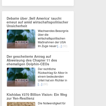
Debatte über ‚Sell America‘ taucht
erneut auf amid wirtschaftspolitischer
Unsicherheit
Wachsendes Besorgnis
über die
wirtschaftspolitischen
Maßnahmen der USA
Im Zuge neuer
[…]
(00)
Der gescheiterte Antrag auf
Abweisung des Chapter 11 des
ehemaligen Dolphin-CEOs
Der rechtliche
Rückschlag für Albor In
einem bedeutenden
Urteil hat ein Richter in
[…]
(00)
Kishidas ¥370 Billion Vision: Ein Weg
zur Yen-Resilienz
Die Notwendigkeit für