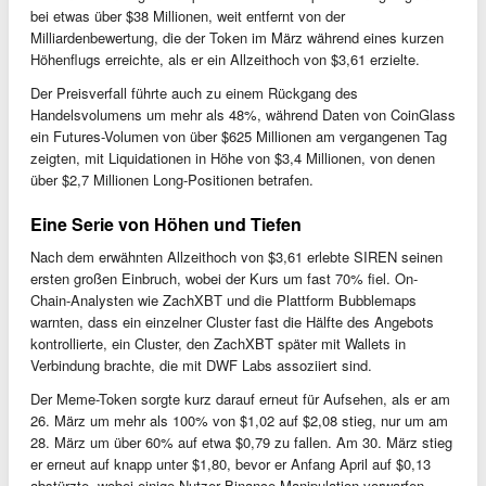
bei etwas über $38 Millionen, weit entfernt von der
Milliardenbewertung, die der Token im März während eines kurzen
Höhenflugs erreichte, als er ein Allzeithoch von $3,61 erzielte.
Der Preisverfall führte auch zu einem Rückgang des
Handelsvolumens um mehr als 48%, während Daten von CoinGlass
ein Futures-Volumen von über $625 Millionen am vergangenen Tag
zeigten, mit Liquidationen in Höhe von $3,4 Millionen, von denen
über $2,7 Millionen Long-Positionen betrafen.
Eine Serie von Höhen und Tiefen
Nach dem erwähnten Allzeithoch von $3,61 erlebte SIREN seinen
ersten großen Einbruch, wobei der Kurs um fast 70% fiel. On-
Chain-Analysten wie ZachXBT und die Plattform Bubblemaps
warnten, dass ein einzelner Cluster fast die Hälfte des Angebots
kontrollierte, ein Cluster, den ZachXBT später mit Wallets in
Verbindung brachte, die mit DWF Labs assoziiert sind.
Der Meme-Token sorgte kurz darauf erneut für Aufsehen, als er am
26. März um mehr als 100% von $1,02 auf $2,08 stieg, nur um am
28. März um über 60% auf etwa $0,79 zu fallen. Am 30. März stieg
er erneut auf knapp unter $1,80, bevor er Anfang April auf $0,13
abstürzte, wobei einige Nutzer Binance Manipulation vorwarfen.