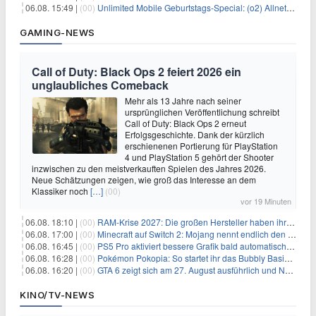
06.08. 15:49 |
(00)
Unlimited Mobile Geburtstags-Special: (o2) Allnet-Flats ab 14,99€/Monat
GAMING-NEWS
Call of Duty: Black Ops 2 feiert 2026 ein
unglaubliches Comeback
Mehr als 13 Jahre nach seiner
ursprünglichen Veröffentlichung schreibt
Call of Duty: Black Ops 2 erneut
Erfolgsgeschichte. Dank der kürzlich
erschienenen Portierung für PlayStation
4 und PlayStation 5 gehört der Shooter
inzwischen zu den meistverkauften Spielen des Jahres 2026.
Neue Schätzungen zeigen, wie groß das Interesse an dem
Klassiker noch
[…]
(00)
vor 19 Minuten
06.08. 18:10 |
(00)
RAM-Krise 2027: Die großen Hersteller haben ihre Produktion offenbar schon verkauft
06.08. 17:00 |
(00)
Minecraft auf Switch 2: Mojang nennt endlich den Releasetermin
06.08. 16:45 |
(00)
PS5 Pro aktiviert bessere Grafik bald automatisch, aber das Update ist kleiner als gedacht
06.08. 16:28 |
(00)
Pokémon Pokopia: So startet ihr das Bubbly Basin-DLC
06.08. 16:20 |
(00)
GTA 6 zeigt sich am 27. August ausführlich und Netflix bekommt sechs Stunden Vorsprung
KINO/TV-NEWS