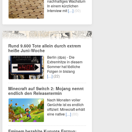
nachhaltiges Wachstum
In einem kürzlichen
Interview mit
[…]
(00)
Rund 9.600 Tote allein durch extrem
heiße Juni-Woche
Berlin (dpa) - Die
Extremhitze in diesem
Sommer hat tödliche
Folgen in bislang
[…]
(22)
Minecraft auf Switch 2: Mojang nennt
endlich den Releasetermin
Nach Monaten voller
Gerüchte ist es endlich
offiziell: Minecraft erhält
eine native
[…]
(00)
Eminem bezahlte Kurupts Entzug: