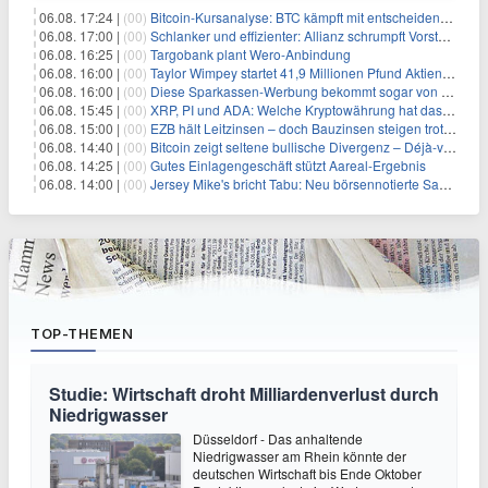
06.08. 17:24 |
(00)
Bitcoin-Kursanalyse: BTC kämpft mit entscheidender $65K-Hürde, während sich ein Liquidationscluster aufbaut
06.08. 17:00 |
(00)
Schlanker und effizienter: Allianz schrumpft Vorstand auf 8 Köpfe – das steckt dahinter
06.08. 16:25 |
(00)
Targobank plant Wero-Anbindung
06.08. 16:00 |
(00)
Taylor Wimpey startet 41,9 Millionen Pfund Aktienrückkauf – was Anleger wissen müssen
06.08. 16:00 |
(00)
Diese Sparkassen-Werbung bekommt sogar von der Konkurrenz Lob
06.08. 15:45 |
(00)
XRP, PI und ADA: Welche Kryptowährung hat das größte Potenzial im nächsten Bullenmarkt?
06.08. 15:00 |
(00)
EZB hält Leitzinsen – doch Bauzinsen steigen trotzdem: Das Nahost-Problem für Immobilienkäufer
06.08. 14:40 |
(00)
Bitcoin zeigt seltene bullische Divergenz – Déjà-vu für BTC?
06.08. 14:25 |
(00)
Gutes Einlagengeschäft stützt Aareal-Ergebnis
06.08. 14:00 |
(00)
Jersey Mike's bricht Tabu: Neu börsennotierte Sandwich-Kette startet Millionen-Offensive in digitales Marketing
TOP-THEMEN
Studie: Wirtschaft droht Milliardenverlust durch
Niedrigwasser
Düsseldorf - Das anhaltende
Niedrigwasser am Rhein könnte der
deutschen Wirtschaft bis Ende Oktober