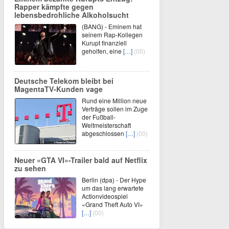
Rapper kämpfte gegen
lebensbedrohliche Alkoholsucht
(BANG) - Eminem hat
seinem Rap-Kollegen
Kurupt finanziell
geholfen, eine
[…]
(00)
Deutsche Telekom bleibt bei
MagentaTV-Kunden vage
Rund eine Million neue
Verträge sollen im Zuge
der Fußball-
Weltmeisterschaft
abgeschlossen
[…]
(00)
Neuer «GTA VI»-Trailer bald auf Netflix
zu sehen
Berlin (dpa) - Der Hype
um das lang erwartete
Actionvideospiel
«Grand Theft Auto VI»
[…]
(00)