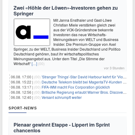
Zwei «Höhle der Löwen»-Investoren gehen zu
Springer
Mit Janna Ensthaler und Gast-Löwe
Christian Miele verstärken gleich zwei
aus der VOX-Gründershow bekannte
Investoren das neue Wirtschafts-
Meinungsteam von WELT und Business
Insider. Die Premium-Gruppe von Axel
Springer, zu der WELT, Business Insider Deutschland und Politico
Deutschland gehören, baut ihr wirtschaftspolitisches
Meinungsangebot aus. Unter dem Titel „Die Stimme der
Wirtschaft“
[…]
(00)
vor 3 Stunden
06.08. 17:00 |
(00)
'Stranger Things'-Star David Harbour kehrt für 'Violent Night 2' zurück – Kristen Bell stößt zur Besetzung
06.08. 15:22 |
(00)
Deutsche Telekom bleibt bei MagentaTV-Kunden vage
06.08. 13:17 |
(00)
FIFA-WM macht Fox Corporation glücklich
06.08. 12:56 |
(00)
Britische Regierung erlaubt Warner Bros. Discovery-Übernahme
06.08. 12:40 |
(00)
Versant schrumpft weiter
SPORT-NEWS
Pienaar gewinnt Etappe - Lippert im Sprint
chancenlos