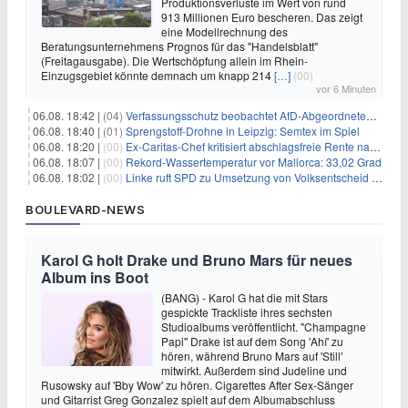
Produktionsverluste im Wert von rund
913 Millionen Euro bescheren. Das zeigt
eine Modellrechnung des
Beratungsunternehmens Prognos für das "Handelsblatt"
(Freitagausgabe). Die Wertschöpfung allein im Rhein-
Einzugsgebiet könnte demnach um knapp 214
[…]
(00)
vor 6 Minuten
06.08. 18:42 |
(04)
Verfassungsschutz beobachtet AfD-Abgeordneten Nolte
06.08. 18:40 |
(01)
Sprengstoff-Drohne in Leipzig: Semtex im Spiel
06.08. 18:20 |
(00)
Ex-Caritas-Chef kritisiert abschlagsfreie Rente nach 45 Jahren
06.08. 18:07 |
(00)
Rekord-Wassertemperatur vor Mallorca: 33,02 Grad
06.08. 18:02 |
(00)
Linke ruft SPD zu Umsetzung von Volksentscheid auf
BOULEVARD-NEWS
Karol G holt Drake und Bruno Mars für neues
Album ins Boot
(BANG) - Karol G hat die mit Stars
gespickte Trackliste ihres sechsten
Studioalbums veröffentlicht. "Champagne
Papi" Drake ist auf dem Song 'Ahí' zu
hören, während Bruno Mars auf 'Still'
mitwirkt. Außerdem sind Judeline und
Rusowsky auf 'Bby Wow' zu hören. Cigarettes After Sex-Sänger
und Gitarrist Greg Gonzalez spielt auf dem Albumabschluss