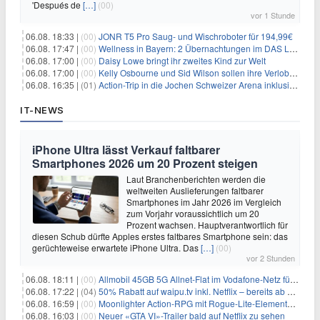
'Después de
[…]
(00)
vor 1 Stunde
06.08. 18:33 |
(00)
JONR T5 Pro Saug- und Wischroboter für 194,99€
06.08. 17:47 |
(00)
Wellness in Bayern: 2 Übernachtungen im DAS LUDWIG Sports Resort inkl. HP + Wellness ab 174€ p.P.
06.08. 17:00 |
(00)
Daisy Lowe bringt ihr zweites Kind zur Welt
06.08. 17:00 |
(00)
Kelly Osbourne und Sid Wilson sollen ihre Verlobung gelöst haben
06.08. 16:35 |
(01)
Action-Trip in die Jochen Schweizer Arena inklusive Premium Hotel und Frühstück ab 59€ p.P.
IT-NEWS
iPhone Ultra lässt Verkauf faltbarer
Smartphones 2026 um 20 Prozent steigen
Laut Branchenberichten werden die
weltweiten Auslieferungen faltbarer
Smartphones im Jahr 2026 im Vergleich
zum Vorjahr voraussichtlich um 20
Prozent wachsen. Hauptverantwortlich für
diesen Schub dürfte Apples erstes faltbares Smartphone sein: das
gerüchteweise erwartete iPhone Ultra. Das
[…]
(00)
vor 2 Stunden
06.08. 18:11 |
(00)
Allmobil 45GB 5G Allnet-Flat im Vodafone-Netz für eff. 5,91€/Monat dank 50€ Wechselbonus + 0€ AG
06.08. 17:22 |
(04)
50% Rabatt auf waipu.tv inkl. Netflix – bereits ab 9€/Monat (statt 17,99€)
06.08. 16:59 |
(00)
Moonlighter Action-RPG mit Rogue-Lite-Elementen kostenlos bei Steam
06.08. 16:03 |
(00)
Neuer «GTA VI»-Trailer bald auf Netflix zu sehen