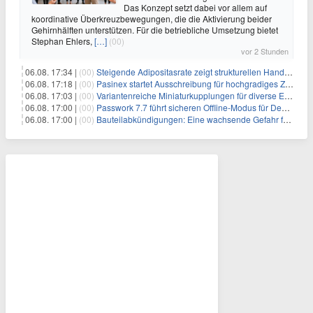
Das Konzept setzt dabei vor allem auf
koordinative Überkreuzbewegungen, die die Aktivierung beider
Gehirnhälften unterstützen. Für die betriebliche Umsetzung bietet
Stephan Ehlers,
[…]
(00)
vor 2 Stunden
06.08. 17:34 |
(00)
Steigende Adipositasrate zeigt strukturellen Handlungsbedarf bei der Ernährung schulpflichtiger Kinder
06.08. 17:18 |
(00)
Pasinex startet Ausschreibung für hochgradiges Zinksulfidkonzentrat mit Germanium- und Silbergehalten und stellt ein Betriebsupdate bereit
06.08. 17:03 |
(00)
Variantenreiche Miniaturkupplungen für diverse Einsatzbereiche
06.08. 17:00 |
(00)
Passwork 7.7 führt sicheren Offline-Modus für Desktop- und Mobile-Apps ein
06.08. 17:00 |
(00)
Bauteilabkündigungen: Eine wachsende Gefahr für industrielle Elektroniksysteme