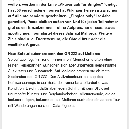
wollen, werden in der Linie „Aktivurlaub für Singles“ fündig.
Fast 50 verschiedene Touren hat Wikinger Reisen inzwischen
auf Alleinreisende zugeschnitten. „Singles only“ ist dabei
garantiert, Paare bleiben außen vor. Und für jeden Teilnehmer
gibt es ein Einzelzimmer – ohne Aufpreis. Eine neue, etwas
sportlichere, Tour startet dieses Jahr auf Mallorca. Weitere
Ziele sind u. a. Fuerteventura, die Côte d'Azur oder die
westliche Algarve.
Neu: Solourlauber erobern den GR 222 auf Mallorca
Solourlaub liegt im Trend: Immer mehr Menschen starten ohne
festen Reisepartner, wünschen sich aber unterwegs gemeinsame
Aktivitäten und Austausch. Auf Mallorca erobern sie ab Mitte
September den GR 222. Das Aktivabenteuer entlang des
Fernwanderwegs in der Serra de Tramuntana erfordert etwas
Kondition. Belohnt dafür aber jeden Schritt mit dem Blick auf
traumhafte Küsten- und Berglandschaften. Alleinreisende, die es
lockerer mögen, bekommen auf Mallorca auch eine einfachere Tour
mit Wanderungen rund um Cala Figuera.