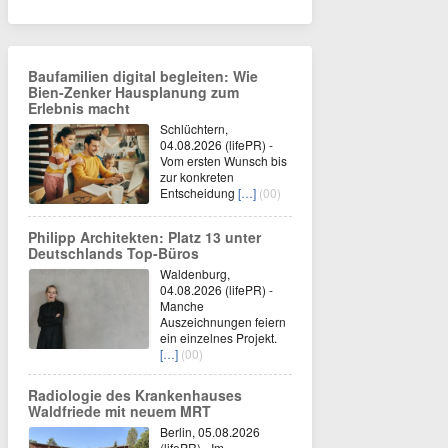
Baufamilien digital begleiten: Wie
Bien-Zenker Hausplanung zum
Erlebnis macht
Schlüchtern,
04.08.2026 (lifePR) -
Vom ersten Wunsch bis
zur konkreten
Entscheidung
[…]
(00)
Philipp Architekten: Platz 13 unter
Deutschlands Top-Büros
Waldenburg,
04.08.2026 (lifePR) -
Manche
Auszeichnungen feiern
ein einzelnes Projekt.
[…]
(00)
Radiologie des Krankenhauses
Waldfriede mit neuem MRT
Berlin, 05.08.2026
(lifePR) - Im