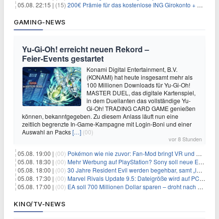
05.08. 22:15 |
(15)
200€ Prämie für das kostenlose ING Girokonto + gratis Visa + 3,75% Zinsen
GAMING-NEWS
Yu‑Gi‑Oh! erreicht neuen Rekord –
Feier‑Events gestartet
Konami Digital Entertainment, B.V.
(KONAMI) hat heute insgesamt mehr als
100 Millionen Downloads für Yu-Gi-Oh!
MASTER DUEL, das digitale Kartenspiel,
in dem Duellanten das vollständige Yu-
Gi-Oh! TRADING CARD GAME genießen
können, bekanntgegeben. Zu diesem Anlass läuft nun eine
zeitlich begrenzte In-Game-Kampagne mit Login-Boni und einer
Auswahl an Packs
[…]
(00)
vor 8 Stunden
05.08. 19:00 |
(00)
Pokémon wie nie zuvor: Fan-Mod bringt VR und Ego-Perspektive nach Kanto
05.08. 18:30 |
(00)
Mehr Werbung auf PlayStation? Sony soll neue Einnahmequellen prüfen
05.08. 18:00 |
(00)
30 Jahre Resident Evil werden begehbar, samt „lebensgroßem Leon“
05.08. 17:30 |
(00)
Marvel Rivals Update 9.5: Dateigröße wird auf PC und Konsolen deutlich reduziert
05.08. 17:00 |
(00)
EA soll 700 Millionen Dollar sparen – droht nach der Übernahme die nächste Entlassungswelle?
KINO/TV-NEWS