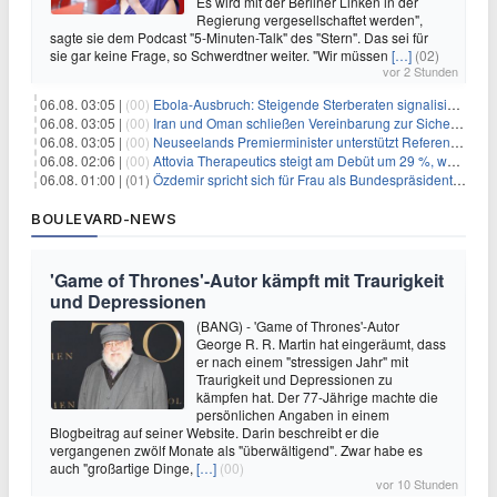
Es wird mit der Berliner Linken in der
Regierung vergesellschaftet werden",
sagte sie dem Podcast "5-Minuten-Talk" des "Stern". Das sei für
sie gar keine Frage, so Schwerdtner weiter. "Wir müssen
[…]
(02)
vor 2 Stunden
06.08. 03:05 |
(00)
Ebola-Ausbruch: Steigende Sterberaten signalisieren dringenden Bedarf an verbesserter Gesundheitsinfrastruktur
06.08. 03:05 |
(00)
Iran und Oman schließen Vereinbarung zur Sicherung des Schiffsverkehrs durch die Straße von Hormuz
06.08. 03:05 |
(00)
Neuseelands Premierminister unterstützt Referendum über das Wahlsystem: Ein Schritt in Richtung verbesserter demokratischer Beteiligung
06.08. 02:06 |
(00)
Attovia Therapeutics steigt am Debüt um 29 %, was starkes Investorenvertrauen in biotechnologische Innovation signalisiert
06.08. 01:00 |
(01)
Özdemir spricht sich für Frau als Bundespräsidentin aus
BOULEVARD-NEWS
'Game of Thrones'-Autor kämpft mit Traurigkeit
und Depressionen
(BANG) - 'Game of Thrones'-Autor
George R. R. Martin hat eingeräumt, dass
er nach einem "stressigen Jahr" mit
Traurigkeit und Depressionen zu
kämpfen hat. Der 77-Jährige machte die
persönlichen Angaben in einem
Blogbeitrag auf seiner Website. Darin beschreibt er die
vergangenen zwölf Monate als "überwältigend". Zwar habe es
auch "großartige Dinge,
[…]
(00)
vor 10 Stunden