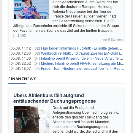
eines gescheiterten Ausreißversuchs hat
sich die deutsche Radsport-Hoffnung
Antonia Niedermaier bei der Tour de
France der Frauen auf den vierten Platz
der Gesamtwertung verbessert. Die 23-
Jährige aus Rosenheim erreichte 45 Sekunden hinter der Gruppe
der Favoritinnen als Sechste das Ziel auf der fünften Etappe in
[…]
(02)
vor 9 Stunden
05.08. 14:12 |
(02)
Figo fordert Infantinos Rücktritt: «Er sollte gehen. Jetzt»
05.08. 12:33 |
(03)
Wellbrock verblüfft und träumt: Zweites EM-Gold in Paris
05.08. 11:56 |
(04)
Infantino beruft Krisenrunde ein - Neue Vorwürfe gegen FIFA
04.08. 22:52 |
(04)
Medien: Infantino beruft FIFA-Krisensitzung am Mittwoch ein
04.08. 18:07 |
(00)
Frauen-Tour: Niedermaier verpasst Top Ten - Reusser siegt
FINANZNEWS
Ubers Aktienkurs fällt aufgrund
enttäuschender Buchungsprognose
Druck auf die Erträge und
Anlegerstimmung Uber Technologies Inc.
erlebte den größten Rückgang des
Aktienkurses seit fast acht Monaten,
nachdem eine Buchungsprognose
veröffentlicht wurde, die lediglich mit den