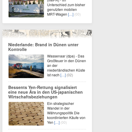
Unterschied zum bisher
genutzten mobilen
MRT-Wagen
[…]
(00)
Niederlande: Brand in Dünen unter
Kontrolle
Wassenaar (dpa) - Das
Großfeuer in den Dünen
an der
niederländischen Küste
ist nach
[…]
(02)
Bessents Yen-Rettung signalisiert
eine neue Ära in den US-japanischen
Wirtschaftsbeziehungen
Ein strategischer
Wandel in der
Währungspolitik Die
koordinierten Käufe von
Yen
[…]
(00)