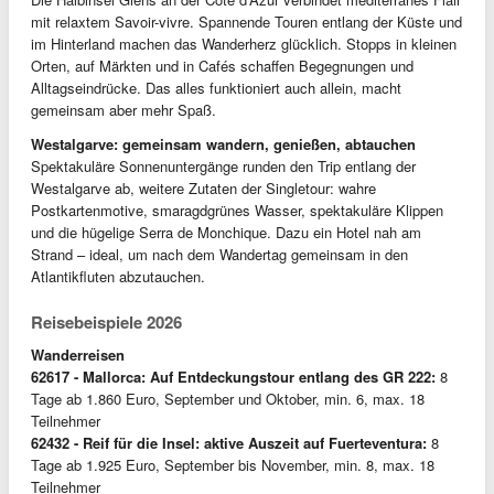
mit relaxtem Savoir-vivre. Spannende Touren entlang der Küste und
im Hinterland machen das Wanderherz glücklich. Stopps in kleinen
Orten, auf Märkten und in Cafés schaffen Begegnungen und
Alltagseindrücke. Das alles funktioniert auch allein, macht
gemeinsam aber mehr Spaß.
Westalgarve: gemeinsam wandern, genießen, abtauchen
Spektakuläre Sonnenuntergänge runden den Trip entlang der
Westalgarve ab, weitere Zutaten der Singletour: wahre
Postkartenmotive, smaragdgrünes Wasser, spektakuläre Klippen
und die hügelige Serra de Monchique. Dazu ein Hotel nah am
Strand – ideal, um nach dem Wandertag gemeinsam in den
Atlantikfluten abzutauchen.
Reisebeispiele 2026
Wanderreisen
62617 - Mallorca: Auf Entdeckungstour entlang des GR 222:
8
Tage ab 1.860 Euro, September und Oktober, min. 6, max. 18
Teilnehmer
62432 - Reif für die Insel: aktive Auszeit auf Fuerteventura:
8
Tage ab 1.925 Euro, September bis November, min. 8, max. 18
Teilnehmer