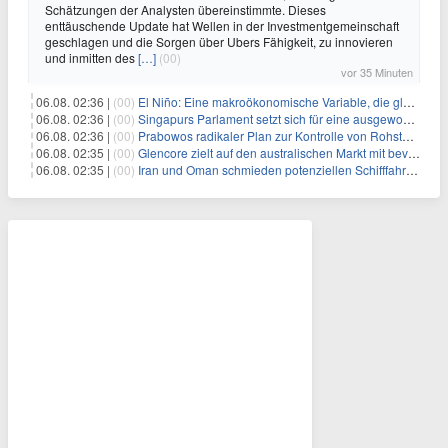
Schätzungen der Analysten übereinstimmte. Dieses
enttäuschende Update hat Wellen in der Investmentgemeinschaft
geschlagen und die Sorgen über Ubers Fähigkeit, zu innovieren
und inmitten des
[…]
(00)
vor 35 Minuten
06.08. 02:36 |
(00)
El Niño: Eine makroökonomische Variable, die globale Wirtschaftslandschaften umgestaltet
06.08. 02:36 |
(00)
Singapurs Parlament setzt sich für eine ausgewogene wirtschaftliche Zukunft ein
06.08. 02:36 |
(00)
Prabowos radikaler Plan zur Kontrolle von Rohstoffexporten steht vor konkurrierenden Visionen
06.08. 02:35 |
(00)
Glencore zielt auf den australischen Markt mit bevorstehendem Sekundärlisting
06.08. 02:35 |
(00)
Iran und Oman schmieden potenziellen Schifffahrtsvertrag im Hormuskanal