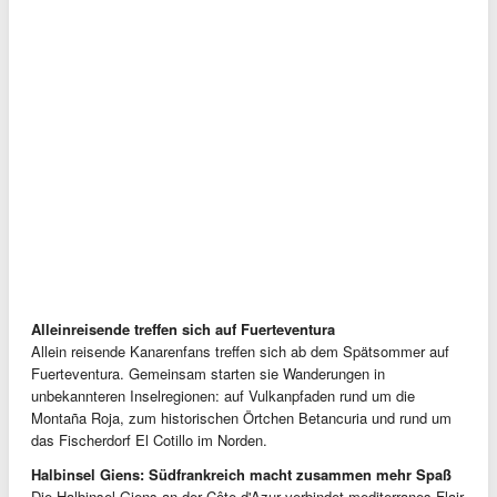
Alleinreisende treffen sich auf Fuerteventura
Allein reisende Kanarenfans treffen sich ab dem Spätsommer auf
Fuerteventura. Gemeinsam starten sie Wanderungen in
unbekannteren Inselregionen: auf Vulkanpfaden rund um die
Montaña Roja, zum historischen Örtchen Betancuria und rund um
das Fischerdorf El Cotillo im Norden.
Halbinsel Giens: Südfrankreich macht zusammen mehr Spaß
Die Halbinsel Giens an der Côte d'Azur verbindet mediterranes Flair