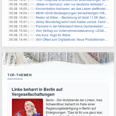
05.08. 16:28 |
(00)
„Made in Germany“ oder nur deutsche Adresse? So erkennen Sie, wo Ihre Leiterplatten wirklich gefertigt werden
05.08. 16:05 |
(00)
Konzentration trainieren, wo das Leben stattfindet: Mobile EEG-Technologie bringt Neurofeedback in den Alltag
05.08. 16:04 |
(00)
MEW: nEHS-Versteigerungen benachteiligen mittelständische Unternehmen
05.08. 15:45 |
(00)
Reden ist Silber – Beziehung ist Gold! 11.08. Berlin – 18:30 Uhr
05.08. 15:37 |
(00)
Volley-Wundertag kehrt nach Kalkar zurück: Familien-Event verbindet Sport und Freizeitpark-Erlebnis
05.08. 15:36 |
(00)
Premiere in der Motorsport Arena Oschersleben: „Tage des Donners – die Börde bebt“ feiert ostdeutsche Fahrzeugkultur
05.08. 15:34 |
(00)
Vom Vertrag zur Unternehmenssteuerung: LEGANTA® stellt neues NIS2-Scoremodell für die Bewertung kritischer Verträge vor
05.08. 15:15 |
(00)
vhs-Kurs: Yoga für Ältere
05.08. 14:44 |
(00)
Vom Offset zum Digitaldruck: Neue Produktionsmodelle für eine Branche im Wandel
TOP-THEMEN
Linke beharrt in Berlin auf
Vergesellschaftungen
Berlin - Die Vorsitzende der Linken, Ines
Schwerdtner, beharrt im Falle einer
Regierungsbeteiligung in Berlin auf
Enteignungen. "Das ist für uns ganz klar: