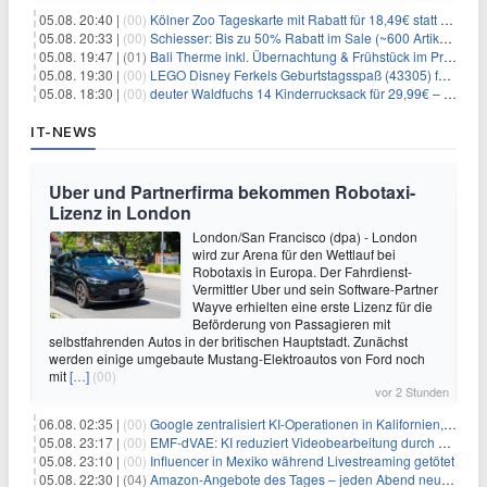
05.08. 20:40 |
(00)
Kölner Zoo Tageskarte mit Rabatt für 18,49€ statt 29,50€ – einlösbar bis Dezember
05.08. 20:33 |
(00)
Schiesser: Bis zu 50% Rabatt im Sale (~600 Artikel zur Auswahl)
05.08. 19:47 |
(01)
Bali Therme inkl. Übernachtung & Frühstück im Premium Hotel (Bad Oeynhausen) ab 89€ p.P.
05.08. 19:30 |
(00)
LEGO Disney Ferkels Geburtstagsspaß (43305) für 29,10€
05.08. 18:30 |
(00)
deuter Waldfuchs 14 Kinderrucksack für 29,99€ – Amber-maple
IT-NEWS
Uber und Partnerfirma bekommen Robotaxi-
Lizenz in London
London/San Francisco (dpa) - London
wird zur Arena für den Wettlauf bei
Robotaxis in Europa. Der Fahrdienst-
Vermittler Uber und sein Software-Partner
Wayve erhielten eine erste Lizenz für die
Beförderung von Passagieren mit
selbstfahrenden Autos in der britischen Hauptstadt. Zunächst
werden einige umgebaute Mustang-Elektroautos von Ford noch
mit
[…]
(00)
vor 2 Stunden
06.08. 02:35 |
(00)
Google zentralisiert KI-Operationen in Kalifornien, um Rivale Anthropic und OpenAI zu überholen
05.08. 23:17 |
(00)
EMF-dVAE: KI reduziert Videobearbeitung durch audio-gesteuerte Bildauswahl um 65%
05.08. 23:10 |
(00)
Influencer in Mexiko während Livestreaming getötet
05.08. 22:30 |
(04)
Amazon-Angebote des Tages – jeden Abend neue Deals zum Stöbern