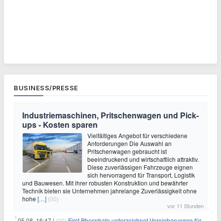
BUSINESS/PRESSE
Industriemaschinen, Pritschenwagen und Pick-
ups - Kosten sparen
Vielfältiges Angebot für verschiedene
Anforderungen Die Auswahl an
Pritschenwagen gebraucht ist
beeindruckend und wirtschaftlich attraktiv.
Diese zuverlässigen Fahrzeuge eignen
sich hervorragend für Transport, Logistik
und Bauwesen. Mit ihrer robusten Konstruktion und bewährter
Technik bieten sie Unternehmen jahrelange Zuverlässigkeit ohne
hohe
[…]
(00)
vor 11 Stunden
05.08. 16:47 |
(00)
First Phosphate unterzeichnet Vereinbarungen für nicht zu refundierende Zuwendungen in Höhe von 4,84 Mio. $ von der kanadischen Regierung für Straßeninfrastruktur und Stromübertragungsleitungen