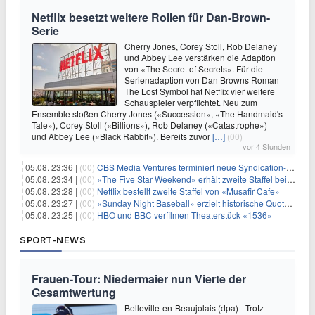
Netflix besetzt weitere Rollen für Dan-Brown-
Serie
Cherry Jones, Corey Stoll, Rob Delaney
und Abbey Lee verstärken die Adaption
von «The Secret of Secrets». Für die
Serienadaption von Dan Browns Roman
The Lost Symbol hat Netflix vier weitere
Schauspieler verpflichtet. Neu zum
Ensemble stoßen Cherry Jones («Succession», «The Handmaid's
Tale»), Corey Stoll («Billions»), Rob Delaney («Catastrophe»)
und Abbey Lee («Black Rabbit»). Bereits zuvor
[…]
(00)
vor 4 Stunden
05.08. 23:36 |
(00)
CBS Media Ventures terminiert neue Syndication-Formate
05.08. 23:34 |
(00)
«The Five Star Weekend» erhält zweite Staffel bei Peacock
05.08. 23:28 |
(00)
Netflix bestellt zweite Staffel von «Musafir Cafe»
05.08. 23:27 |
(00)
«Sunday Night Baseball» erzielt historische Quotenserie für NBC
05.08. 23:25 |
(00)
HBO und BBC verfilmen Theaterstück «1536»
SPORT-NEWS
Frauen-Tour: Niedermaier nun Vierte der
Gesamtwertung
Belleville-en-Beaujolais (dpa) - Trotz