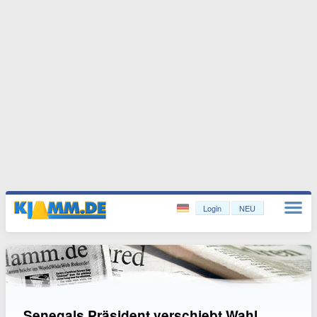
Login
NEU
Senegals Präsident verschiebt Wahl