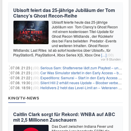
Ubisoft feiert das 25-jährige Jubiläum der Tom
Clancy’s Ghost Recon-Reihe
Ubisoft feierte heute das 25-jährige
Jubiläum von Tom Clancy’s Ghost Recon
mit einem kostenlosen Titel-Update für
Ghost Recon Wildlands , der Rückkehr
des bei Fans beliebten Predator -Events
und weiteren Inhalten. Ghost Recon
Wildlands: Last Rites ist ab sofort kostenlos über Ubisoft+, für
PlayStation5, PlayStation4, Xbox Series X|S, Xbox One
[…]
(00)
vor 9 Stunden
07.08. 21:23 |
(00)
Serious Sam: Shatterverse lädt zum Playtest – und erscheint schon bald!
07.08. 21:23 |
(00)
Car Was Simulator startet in den Early Access – bald gehts los!
07.08. 21:22 |
(00)
Expeditions: Samurai – Start in den Early Access ab heute im feudalen Japan
07.08. 19:30 |
(00)
Silent Hill 2 erhält neues Update – Bloober verbessert Grafik und Performance
07.08. 18:59 |
(00)
Helldivers 2 hebt das Level-Limit an – Veteranen können endlich weiter aufsteigen
KINO/TV-NEWS
Caitlin Clark sorgt für Rekord: WNBA auf ABC
mit 2,5 Millionen Zuschauern
Das Duell zwischen Indiana Fever und
Minnesota Lynx bescherte ESPN die