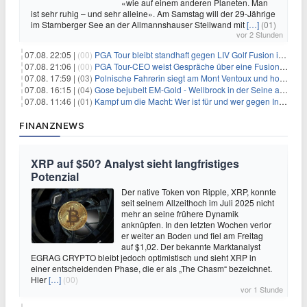
«wie auf einem anderen Planeten. Man
ist sehr ruhig – und sehr alleine». Am Samstag will der 29-Jährige
im Starnberger See an der Allmannshauser Steilwand mit
[…]
(01)
vor 2 Stunden
07.08. 22:05 |
(00)
PGA Tour bleibt standhaft gegen LIV Golf Fusion in einem sich wandelnden Sportumfeld
07.08. 21:06 |
(00)
PGA Tour-CEO weist Gespräche über eine Fusion mit LIV Golf zurück und bekräftigt die Wettbewerbslandschaft
07.08. 17:59 |
(03)
Polnische Fahrerin siegt am Mont Ventoux und holt Tour-Gelb
07.08. 16:15 |
(04)
Gose bejubelt EM-Gold - Wellbrock in der Seine ausgebremst
07.08. 11:46 |
(01)
Kampf um die Macht: Wer ist für und wer gegen Infantino?
FINANZNEWS
XRP auf $50? Analyst sieht langfristiges
Potenzial
Der native Token von Ripple, XRP, konnte
seit seinem Allzeithoch im Juli 2025 nicht
mehr an seine frühere Dynamik
anknüpfen. In den letzten Wochen verlor
er weiter an Boden und fiel am Freitag
auf $1,02. Der bekannte Marktanalyst
EGRAG CRYPTO bleibt jedoch optimistisch und sieht XRP in
einer entscheidenden Phase, die er als „The Chasm“ bezeichnet.
Hier
[…]
(00)
vor 1 Stunde