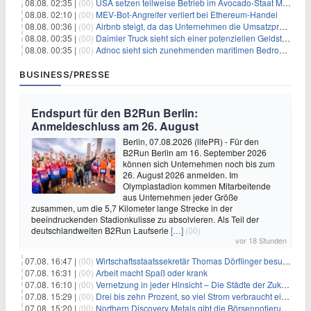
08.08. 02:35 |
(00)
USA setzen teilweise Betrieb im Avocado-Staat Michoacán in Mexiko wieder in Gang
08.08. 02:10 |
(00)
MEV-Bot-Angreifer verliert bei Ethereum-Handel
08.08. 00:36 |
(00)
Airbnb steigt, da das Unternehmen die Umsatzprognose anhebt und starkes Wachstum signalisiert
08.08. 00:35 |
(00)
Daimler Truck sieht sich einer potenziellen Geldstrafe von 1 Milliarde Euro aufgrund von EU-Emissionsvorschriften gegenüber
08.08. 00:35 |
(00)
Adnoc sieht sich zunehmenden maritimen Bedrohungen angesichts regionaler Spannungen gegenüber
BUSINESS/PRESSE
Endspurt für den B2Run Berlin:
Anmeldeschluss am 26. August
Berlin, 07.08.2026 (lifePR) - Für den
B2Run Berlin am 16. September 2026
können sich Unternehmen noch bis zum
26. August 2026 anmelden. Im
Olympiastadion kommen Mitarbeitende
aus Unternehmen jeder Größe
zusammen, um die 5,7 Kilometer lange Strecke in der
beeindruckenden Stadionkulisse zu absolvieren. Als Teil der
deutschlandweiten B2Run Laufserie
[…]
(00)
vor 18 Stunden
07.08. 16:47 |
(00)
Wirtschaftsstaatssekretär Thomas Dörflinger besucht Handwerksbetrieb im Kammerbezirk Freiburg
07.08. 16:31 |
(00)
Arbeit macht Spaß oder krank
07.08. 16:10 |
(00)
Vernetzung in jeder Hinsicht – Die Städte der Zukunft sind grün-blau
07.08. 15:29 |
(00)
Drei bis zehn Prozent, so viel Strom verbraucht ein Aufzug im Gebäude
07.08. 15:20 |
(00)
Northern Discovery Metals gibt die Börsennotierung an der Frankfurter Wertpapierbörse bekannt