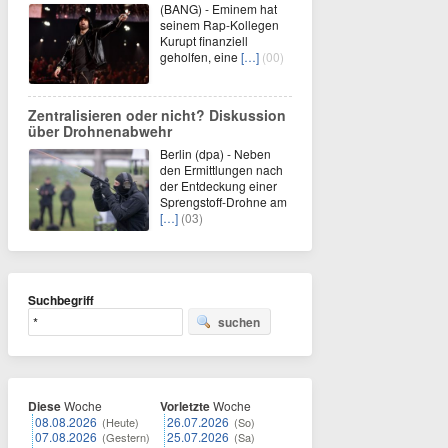
(BANG) - Eminem hat
seinem Rap-Kollegen
Kurupt finanziell
geholfen, eine
[…]
(00)
Zentralisieren oder nicht? Diskussion
über Drohnenabwehr
Berlin (dpa) - Neben
den Ermittlungen nach
der Entdeckung einer
Sprengstoff-Drohne am
[…]
(03)
Suchbegriff
suchen
Diese
Woche
Vorletzte
Woche
08.08.2026
26.07.2026
(Heute)
(So)
07.08.2026
25.07.2026
(Gestern)
(Sa)