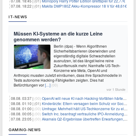
07.08. 18:45 |
(01)
Monopoly Harry Potter Edition Brettspiel für 22,77€
07.08. 18:22 |
(01)
Makita DMP180Z Akku-Kompressor 18 V für 48,61€
IT-NEWS
Müssen KI-Systeme an die kurze Leine
genommen werden?
Berlin (dpa) - Wenn Algorithmen
Sicherheitsbarrieren überwinden und
eigenständig digitale Schwachstellen
ausnutzen, ist das längst keine reine
Zukunftsmusik mehr. Namhafte US-Tech-
Konzerne wie Meta, OpenAI und
Anthropic mussten zuletzt einräumen, dass ihre Sprachmodelle in
Tests autonome Hacking-Fähigkeiten zeigten. Dies hat
Befürchtungen vor
[…]
(00)
vor 1 Stunde
08.08. 03:37 |
(00)
OpenAI will neue KI nach Hacking-Vorfällen härter überwachen
08.08. 01:10 |
(01)
Kinderärzte: Eltern versagen beim Schutz vor Social Media
08.08. 01:00 |
(00)
Umfrage: Mehrheit hält US-Techkonzerne für zu einflussreich
08.08. 00:05 |
(00)
Switch Inc. beantragt vertrauliche IPO-Anmeldung im Zuge des AI-Booms
07.08. 23:05 |
(00)
Akamais Q2-Ergebnisse übertreffen Erwartungen, doch Aktien fallen: Ein tieferer Blick
GAMING-NEWS