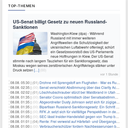
TOP-THEMEN
US-Senat billigt Gesetz zu neuen Russland-
Sanktionen
Washington/Kiew (dpa) - Während
Russland mit immer weiteren
Angriffswellen die Schutzlosigkeit der
ukrainischen Luftabwehr offenlegt, schürt
ein Gesetzesvorstoß des US-Parlaments
neue Hoffnungen in Kiew. Der US-Senat
stimmte nach langem Tauziehen für ein Sanktionsgesetz, das
Moskau wegen seines zerstörerischen Angriffskriegs stärker unter
Druck setzen
[…]
(00)
vor 1 Stunde
08.08. 05:30 |
(01)
Drohne mit Sprengstoff am Flughafen - War es Russland?
08.08. 02:35 |
(00)
Senat verschiebt Abstimmung über das Clarity Act: Auswirkungen auf Unternehmen und das Vertrauen der Investoren
08.08. 02:02 |
(01)
Löschhubschrauber stürzt bei Waldbrand in Utah ab
08.08. 01:35 |
(00)
Senator Coons optimistisch über Senatsabstimmungen angesichts von Finanzierungsbedenken
08.08. 01:35 |
(00)
Abgeordneter Dusty Johnson setzt sich für zügige Regierungsfinanzierung angesichts von Shutdown-Risiken ein
08.08. 01:35 |
(00)
Bipartisan Russland-Sanktionsgesetz: Ein Schritt in Richtung Energieunabhängigkeit
08.08. 01:05 |
(00)
RFK Jr. setzt sich für vielfältige Perspektiven in der Gesundheitspolitik beim CDC-Gedenkakt ein
08.08. 01:05 |
(00)
SEC lässt Insider-Handelsfall gegen von Trump begnadigten Manager fallen
08.08. 01:01 |
(04)
Rente: Frei verweist auf Härtefall- und Übergangsregelungen
08.08. 01:00 |
(00)
Verbraucherschützer fordern Nachbesserungen bei Frühstartrente