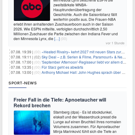
zweitstärkste WNBA-
Hauptrundenübertragung der
Geschichte. Auch die Saisonbilanz fällt
weiterhin positiv aus. Die Frauen-NBA
erlebt ihren anhaltenden Zuschauerboom auch in der Saison
2026. Wie ESPN mitteilte, verfolgten durchschnittlich 2,50
Millionen Zuschauer die Partie zwischen den Indiana Fever und
den Minnesota Lynx, die
[…]
(00)
vor 1 Stunde
07.08. 19:39 |
(00)
«Heated Rivalry» kehrt 2027 mit neuen Stars zurück
07.08. 19:11 |
(02)
Sky Deal – z.B. Serien & Filme, Paramount+ & Netflix für 19,99€/Monat
07.08. 17:00 |
(00)
'September Afternoon'-Regisseur liebt vor allem die 'Banalität' in seinen Filmen
07.08. 13:35 |
(00)
Für Starz geht es abwärts
07.08. 13:00 |
(00)
Anthony Michael Hall: John Hughes sprach über eine Fortsetzung von 'The Breakfast Club'
SPORT-NEWS
Freier Fall in die Tiefe: Apnoetaucher will
Rekord brechen
Starnberg (dpa) - Es ist stockdunkel,
eiskalt und der Wasserdruck presst die
Lunge auf einen Bruchteil ihres normalen
Volumens zusammen. Für Apnoetaucher
Minja Marinković fühlt sich die Tiefe an