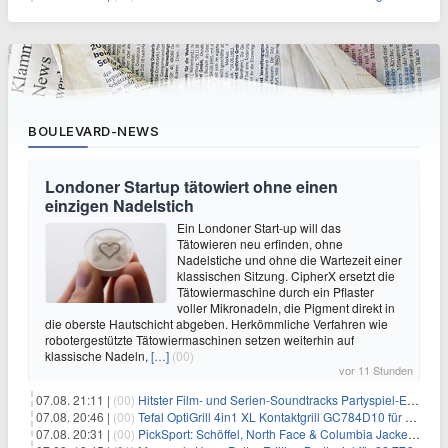
BOULEVARD-NEWS
Londoner Startup tätowiert ohne einen
einzigen Nadelstich
Ein Londoner Start-up will das
Tätowieren neu erfinden, ohne
Nadelstiche und ohne die Wartezeit einer
klassischen Sitzung. CipherX ersetzt die
Tätowiermaschine durch ein Pflaster
voller Mikronadeln, die Pigment direkt in
die oberste Hautschicht abgeben. Herkömmliche Verfahren wie
robotergestützte Tätowiermaschinen setzen weiterhin auf
klassische Nadeln,
[…]
(00)
vor 11 Stunden
07.08. 21:11 |
(00)
Hitster Film- und Serien-Soundtracks Partyspiel-Erweiterung für 6,99€
07.08. 20:46 |
(00)
Tefal OptiGrill 4in1 XL Kontaktgrill GC784D10 für 239,99€
07.08. 20:31 |
(00)
PickSport: Schöffel, North Face & Columbia Jacken ab 39,60€