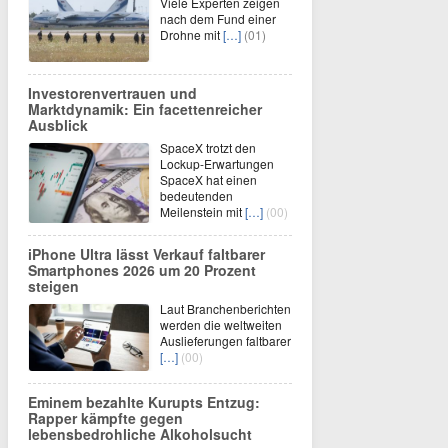
Viele Experten zeigen
nach dem Fund einer
Drohne mit
[…]
(01)
Investorenvertrauen und
Marktdynamik: Ein facettenreicher
Ausblick
SpaceX trotzt den
Lockup-Erwartungen
SpaceX hat einen
bedeutenden
Meilenstein mit
[…]
(00)
iPhone Ultra lässt Verkauf faltbarer
Smartphones 2026 um 20 Prozent
steigen
Laut Branchenberichten
werden die weltweiten
Auslieferungen faltbarer
[…]
(00)
Eminem bezahlte Kurupts Entzug:
Rapper kämpfte gegen
lebensbedrohliche Alkoholsucht