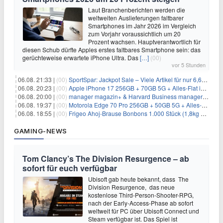
Laut Branchenberichten werden die
weltweiten Auslieferungen faltbarer
Smartphones im Jahr 2026 im Vergleich
zum Vorjahr voraussichtlich um 20
Prozent wachsen. Hauptverantwortlich für
diesen Schub dürfte Apples erstes faltbares Smartphone sein: das
gerüchteweise erwartete iPhone Ultra. Das
[…]
(00)
vor 5 Stunden
06.08. 21:33 |
(00)
SportSpar: Jackpot Sale – Viele Artikel für nur 6,66€ – nur 48 Stunden
06.08. 20:23 |
(00)
Apple iPhone 17 256GB + 70GB 5G + Alles-Flat im Vodafone-Netz für 34,99€/Monat – eff. 4,65€/Monat
06.08. 20:00 |
(00)
manager magazin+ & Harvard Business manager+ Digital-Kombi-Abo 1 Monat kostenlos
06.08. 19:37 |
(00)
Motorola Edge 70 Pro 256GB + 50GB 5G + Alles-Flat im Vodafone-Netz für 19,99€/Monat – eff. 0,61€/Monat
06.08. 18:55 |
(00)
Frigeo Ahoj-Brause Bonbons 1.000 Stück (1,8kg Eimer) für 6,29€
GAMING-NEWS
Tom Clancy’s The Division Resurgence – ab
sofort für euch verfügbar
Ubisoft gab heute bekannt, dass The
Division Resurgence, das neue
kostenlose Third-Person-Shooter-RPG,
nach der Early-Access-Phase ab sofort
weltweit für PC über Ubisoft Connect und
Steam verfügbar ist. Das Spiel ist