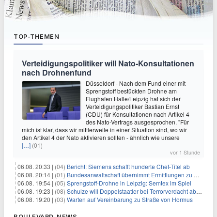
TOP-THEMEN
Verteidigungspolitiker will Nato-Konsultationen
nach Drohnenfund
Düsseldorf - Nach dem Fund einer mit
Sprengstoff bestückten Drohne am
Flughafen Halle/Leipzig hat sich der
Verteidigungspolitiker Bastian Ernst
(CDU) für Konsultationen nach Artikel 4
des Nato-Vertrags ausgesprochen. "Für
mich ist klar, dass wir mittlerweile in einer Situation sind, wo wir
den Artikel 4 der Nato aktivieren sollten - ähnlich wie unsere
[…]
(01)
vor 1 Stunde
06.08. 20:33 |
(04)
Bericht: Siemens schafft hunderte Chef-Titel ab
06.08. 20:14 |
(01)
Bundesanwaltschaft übernimmt Ermittlungen zu Drohnenvorfall
06.08. 19:54 |
(05)
Sprengstoff-Drohne in Leipzig: Semtex im Spiel
06.08. 19:23 |
(08)
Schulze will Doppelstaatler bei Terrorverdacht abschieben
06.08. 19:20 |
(03)
Warten auf Vereinbarung zu Straße von Hormus
BOULEVARD-NEWS