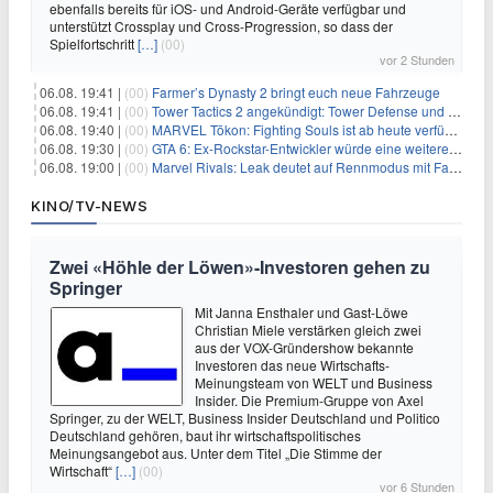
ebenfalls bereits für iOS- und Android-Geräte verfügbar und
unterstützt Crossplay und Cross-Progression, so dass der
Spielfortschritt
[…]
(00)
vor 2 Stunden
06.08. 19:41 |
(00)
Farmer’s Dynasty 2 bringt euch neue Fahrzeuge
06.08. 19:41 |
(00)
Tower Tactics 2 angekündigt: Tower Defense und Deckbuilding Kombo kehrt zurück
06.08. 19:40 |
(00)
MARVEL Tōkon: Fighting Souls ist ab heute verfügbar
06.08. 19:30 |
(00)
GTA 6: Ex-Rockstar-Entwickler würde eine weitere Verschiebung nicht überraschen
06.08. 19:00 |
(00)
Marvel Rivals: Leak deutet auf Rennmodus mit Fahrzeugen hin
KINO/TV-NEWS
Zwei «Höhle der Löwen»-Investoren gehen zu
Springer
Mit Janna Ensthaler und Gast-Löwe
Christian Miele verstärken gleich zwei
aus der VOX-Gründershow bekannte
Investoren das neue Wirtschafts-
Meinungsteam von WELT und Business
Insider. Die Premium-Gruppe von Axel
Springer, zu der WELT, Business Insider Deutschland und Politico
Deutschland gehören, baut ihr wirtschaftspolitisches
Meinungsangebot aus. Unter dem Titel „Die Stimme der
Wirtschaft“
[…]
(00)
vor 6 Stunden