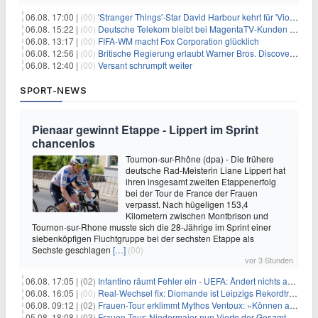
06.08. 17:00 |
(00)
'Stranger Things'-Star David Harbour kehrt für 'Violent Night 2' zurück – Kristen Bell stößt zur Besetzung
06.08. 15:22 |
(00)
Deutsche Telekom bleibt bei MagentaTV-Kunden vage
06.08. 13:17 |
(00)
FIFA-WM macht Fox Corporation glücklich
06.08. 12:56 |
(00)
Britische Regierung erlaubt Warner Bros. Discovery-Übernahme
06.08. 12:40 |
(00)
Versant schrumpft weiter
SPORT-NEWS
Pienaar gewinnt Etappe - Lippert im Sprint
chancenlos
Tournon-sur-Rhône (dpa) - Die frühere
deutsche Rad-Meisterin Liane Lippert hat
ihren insgesamt zweiten Etappenerfolg
bei der Tour de France der Frauen
verpasst. Nach hügeligen 153,4
Kilometern zwischen Montbrison und
Tournon-sur-Rhone musste sich die 28-Jährige im Sprint einer
siebenköpfigen Fluchtgruppe bei der sechsten Etappe als
Sechste geschlagen
[…]
(00)
vor 3 Stunden
06.08. 17:05 |
(02)
Infantino räumt Fehler ein - UEFA: Ändert nichts an Boykott
06.08. 16:05 |
(00)
Real-Wechsel fix: Diomande ist Leipzigs Rekordtransfer
06.08. 09:12 |
(02)
Frauen-Tour erklimmt Mythos Ventoux: «Können alles schaffen»
05.08. 18:08 |
(03)
Frauen-Tour: Niedermaier nun Vierte der Gesamtwertung