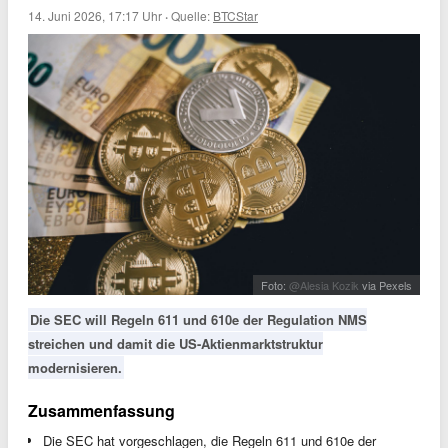
14. Juni 2026, 17:17 Uhr
·
Quelle:
BTCStar
Foto:
@Alesia Kozik
via Pexels
Die SEC will Regeln 611 und 610e der Regulation NMS
streichen und damit die US-Aktienmarktstruktur
modernisieren.
Zusammenfassung
Die SEC hat vorgeschlagen, die Regeln 611 und 610e der