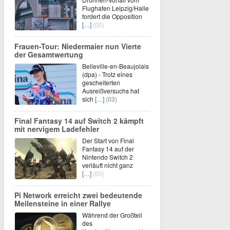
Flughafen Leipzig/Halle
fordert die Opposition
[…]
(00)
Frauen-Tour: Niedermaier nun Vierte
der Gesamtwertung
Belleville-en-Beaujolais
(dpa) - Trotz eines
gescheiterten
Ausreißversuchs hat
sich
[…]
(03)
Final Fantasy 14 auf Switch 2 kämpft
mit nervigem Ladefehler
Der Start von Final
Fantasy 14 auf der
Nintendo Switch 2
verläuft nicht ganz
[…]
(00)
Pi Network erreicht zwei bedeutende
Meilensteine in einer Rallye
Während der Großteil
des