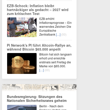
EZB-Schock: Inflation bleibt
hartnäckiger als gedacht – 2027 wird
zum kritischen Test
EZB erhöht
Inflationsprognose – Ein
warnendes Zeichen Die
Europäische
Zentralbank
[…]
(00)
Pi Network's PI führt Altcoin-Rallye an,
während Bitcoin $65.000 anpeilt
Bitcoin hat sich langsam
erholt und erreichte
erstmals seit Freitag die
Marke von $65.000.
[…]
(00)
Bundesregierung: Sitzungen des
Nationalen Sicherheitsrates geheim
Berlin - Nach dem
Drohnen-Vorfall vom