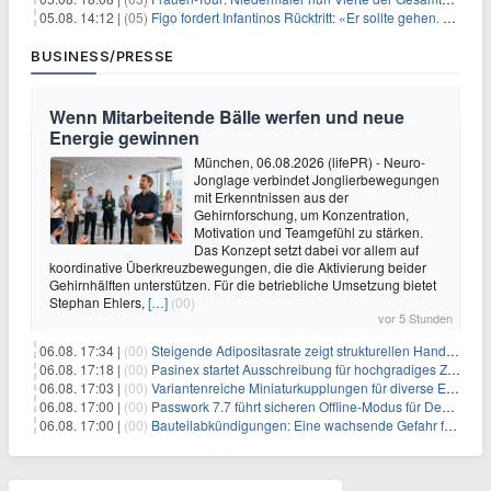
05.08. 14:12 |
(05)
Figo fordert Infantinos Rücktritt: «Er sollte gehen. Jetzt»
BUSINESS/PRESSE
Wenn Mitarbeitende Bälle werfen und neue
Energie gewinnen
München, 06.08.2026 (lifePR) - Neuro-
Jonglage verbindet Jonglierbewegungen
mit Erkenntnissen aus der
Gehirnforschung, um Konzentration,
Motivation und Teamgefühl zu stärken.
Das Konzept setzt dabei vor allem auf
koordinative Überkreuzbewegungen, die die Aktivierung beider
Gehirnhälften unterstützen. Für die betriebliche Umsetzung bietet
Stephan Ehlers,
[…]
(00)
vor 5 Stunden
06.08. 17:34 |
(00)
Steigende Adipositasrate zeigt strukturellen Handlungsbedarf bei der Ernährung schulpflichtiger Kinder
06.08. 17:18 |
(00)
Pasinex startet Ausschreibung für hochgradiges Zinksulfidkonzentrat mit Germanium- und Silbergehalten und stellt ein Betriebsupdate bereit
06.08. 17:03 |
(00)
Variantenreiche Miniaturkupplungen für diverse Einsatzbereiche
06.08. 17:00 |
(00)
Passwork 7.7 führt sicheren Offline-Modus für Desktop- und Mobile-Apps ein
06.08. 17:00 |
(00)
Bauteilabkündigungen: Eine wachsende Gefahr für industrielle Elektroniksysteme