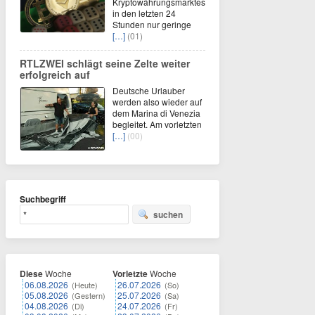
Kryptowährungsmarktes
in den letzten 24
Stunden nur geringe
[…]
(01)
RTLZWEI schlägt seine Zelte weiter
erfolgreich auf
Deutsche Urlauber
werden also wieder auf
dem Marina di Venezia
begleitet. Am vorletzten
[…]
(00)
Suchbegriff
suchen
Diese
Woche
Vorletzte
Woche
06.08.2026
26.07.2026
(Heute)
(So)
05.08.2026
25.07.2026
(Gestern)
(Sa)
04.08.2026
24.07.2026
(Di)
(Fr)