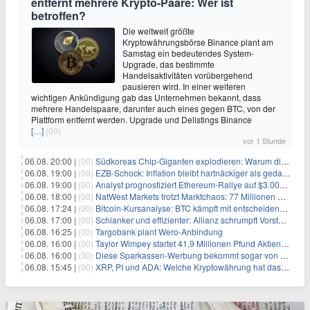
entfernt mehrere Krypto-Paare: Wer ist
betroffen?
Die weltweit größte
Kryptowährungsbörse Binance plant am
Samstag ein bedeutendes System-
Upgrade, das bestimmte
Handelsaktivitäten vorübergehend
pausieren wird. In einer weiteren
wichtigen Ankündigung gab das Unternehmen bekannt, dass
mehrere Handelspaare, darunter auch eines gegen BTC, von der
Plattform entfernt werden. Upgrade und Delistings Binance
[…]
(00)
vor 1 Stunde
06.08. 20:00 |
(00)
Südkoreas Chip-Giganten explodieren: Warum dieser Rekord-Tag die KI-Branche erschüttert
06.08. 19:00 |
(00)
EZB-Schock: Inflation bleibt hartnäckiger als gedacht – 2027 wird zum kritischen Test
06.08. 19:00 |
(00)
Analyst prognostiziert Ethereum-Rallye auf $3.000 nach entscheidendem On-Chain-Ausbruch
06.08. 18:00 |
(00)
NatWest Markets trotzt Marktchaos: 77 Millionen Pfund Gewinn im ersten Halbjahr
06.08. 17:24 |
(00)
Bitcoin-Kursanalyse: BTC kämpft mit entscheidender $65K-Hürde, während sich ein Liquidationscluster aufbaut
06.08. 17:00 |
(00)
Schlanker und effizienter: Allianz schrumpft Vorstand auf 8 Köpfe – das steckt dahinter
06.08. 16:25 |
(00)
Targobank plant Wero-Anbindung
06.08. 16:00 |
(00)
Taylor Wimpey startet 41,9 Millionen Pfund Aktienrückkauf – was Anleger wissen müssen
06.08. 16:00 |
(00)
Diese Sparkassen-Werbung bekommt sogar von der Konkurrenz Lob
06.08. 15:45 |
(00)
XRP, PI und ADA: Welche Kryptowährung hat das größte Potenzial im nächsten Bullenmarkt?