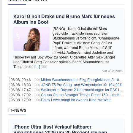
Karol G holt Drake und Bruno Mars für neues
Album ins Boot
(BANG) - Karol G hat die mit Stars
gespickte Trackliste ihres sechsten
Studioalbums veröffentlicht. "Champagne
Papi" Drake ist auf dem Song 'Ahí' zu
hören, während Bruno Mars auf 'Still'
mitwirkt. Außerdem sind Judeline und
Rusowsky auf 'Bby Wow' zu hören. Cigarettes After Sex-Sänger
und Gitarrist Greg Gonzalez spielt auf dem Albumabschluss
'Después de
[…]
(00)
vor 4 Stunden
06.08. 20:46 |
(00)
Midea Waschmaschine 8 kg Energieklasse A-10% 1400 U/Min für 289,97€
06.08. 18:33 |
(00)
JONR T5 Pro Saug- und Wischroboter für 194,99€
06.08. 17:47 |
(00)
Wellness in Bayern: 2 Übernachtungen im DAS LUDWIG Sports Resort inkl. HP + Wellness ab 174€ p.P.
06.08. 17:02 |
(00)
Chupa Chups Stranger Things Eimer 150 Lutscher für 21,95€
06.08. 17:00 |
(00)
Daisy Lowe bringt ihr zweites Kind zur Welt
IT-NEWS
iPhone Ultra lässt Verkauf faltbarer
Smartphones 2026 um 20 Prozent steigen