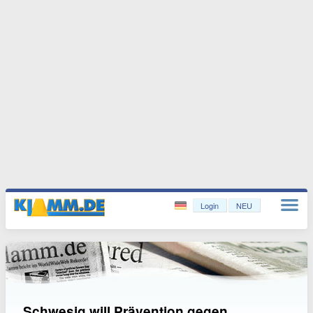
Login
NEU
Schwesig will Prävention gegen