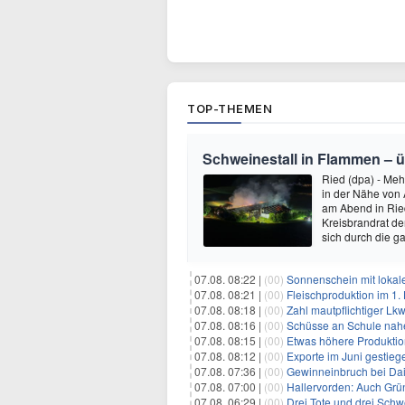
TOP-THEMEN
Schweinestall in Flammen – üb
Ried (dpa) - Meh
in der Nähe von 
am Abend in Ried
Kreisbrandrat de
sich durch die 
07.08. 08:22 |
(00)
Sonnenschein mit lokal
07.08. 08:21 |
(00)
Fleischproduktion im 1
07.08. 08:18 |
(00)
Zahl mautpflichtiger Lk
07.08. 08:16 |
(00)
Schüsse an Schule nah
07.08. 08:15 |
(00)
Etwas höhere Produktio
07.08. 08:12 |
(00)
Exporte im Juni gestieg
07.08. 07:36 |
(00)
Gewinneinbruch bei Dai
07.08. 07:00 |
(00)
Hallervorden: Auch Grü
07.08. 06:29 |
(00)
Drei Tote und drei Schwe