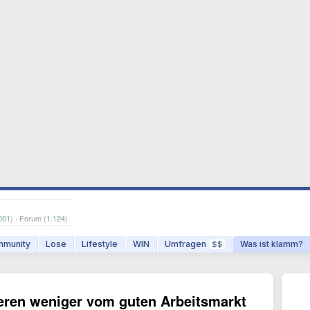
001
) · Forum (
1.124
)
munity
Lose
Lifestyle
WIN
Umfragen
Was ist klamm?
$$
ieren weniger vom guten Arbeitsmarkt