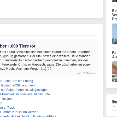
Be
Ve
Er
er 1.000 Tiere tot
r als 1.000 Schweine sind bei einem Brand auf einem Bauernhof
Fa
Augsburg gestorben. Der Stall sowie eine weitere Halle standen
Au
 (Landkreis Aichach-Friedberg) komplett in Flammen, wie der
r Feuerwehr, Christian Happach, sagte. Die Löscharbeiten zogen
ganze Nacht. Auch am Morgen
[…]
(02)
vor 32 Minuten
en Schauern am Freitag
. Halbjahr 2026 gesunken
w auf Autobahnen im Juli gestiegen
e Bangkok: mindestens sieben Tote
n im Juni
Suc
en
mler Truck
n könnte zur Option werden
rverletzte bei Unfall in Rheinland-Pfalz