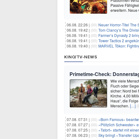
Plattformen verf
Passive Fähigkei
erweitern. Neue
06.08. 22:26 |
(00)
Neuer Horror‑Titel The S
06.08. 19:42 |
(00)
Tom Clancy’s The Divisi
06.08. 19:41 |
(00)
Farmer’s Dynasty 2 bri
06.08. 19:41 |
(00)
Tower Tactics 2 angekü
06.08. 19:40 |
(00)
MARVEL Tōkon: Fighting
KINO/TV-NEWS
Primetime-Check: Donnerstag
Wie viele Mensc
Fluch oder Sege
sicher: Nord bei
Kirche. 4,00 Mil
Haus“, die Folge
Menschen.
[…]
(
07.08. 07:31 |
(00)
«Born Famous» beantwor
07.08. 07:27 |
(00)
«Plötzlich Schwester» er
07.08. 07:25 |
(00)
«Tatort» startet mit ei
07.08. 06:23 |
(00)
Sky bringt «Transfer Up