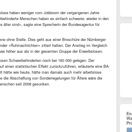
itslose haben weniger vom Jobboom der vergangenen Jahre
erbehinderte Menschen haben es einfach schwerer, wieder in den
ie älter sind», sagte eine Sprecherin der Bundesagentur für
ene ohne Stelle. Dies geht aus einer Broschüre der Nürnberger
der «Ruhrnachrichten» zitiert hatten. Der Anstieg im Vergleich
twas höher aus als in der gesamten Gruppe der Erwerbslosen.
tslosen Schwerbehinderten noch bei 160 000 gelegen. Der
 auf einen statistischen Effekt zurückzuführen, erläuterte eine BA-
 hätte wie heute, hätte man damals auch mehr arbeitslose
e die Abschaffung von Sonderregelungen für Ältere wäre die
Menschen seit 2008 gesunken.
En
Wa
Pr