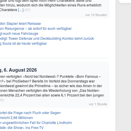
ügbar und fügt dem Spiel noch mehr Charaktere, Bälle und
ten hinzu, wodurch sich die Möglichkeiten eines Runs erheblich
 Charaktere
[…]
(00)
vor 10 Stunden
kin Stapler feiert Release
on Resurgence – ab sofort für euch verfügbar
ngt euch neue Fahrzeuge
ndigt: Tower Defense und Deckbuilding Kombo kehrt zurück
 Souls ist ab heute verfügbar
, 6. August 2026
hen verfolgten «Nord bei Nordwest»? Punktete «Born Famous –
n?» bei ProSieben? Bereits im Vorfeld des Donnerstags war
 Nordwest gewinnt die Primetime – so sicher wie das Amen in der
lionen Menschen verfolgten die Wiederholung von „Das Nolden-
 erreichte 22,4 Prozent bei allen sowie 6,1 Prozent bei den jungen
00)
vor 1 Stunde
tet die Frage nach Fluch oder Segen
reicht 2,66 Millionen
nem ungewöhnlichen Fall für Charlotte Lindholm
date: die Show» ins Free-TV