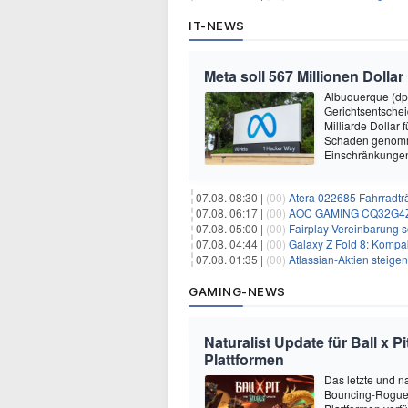
IT-NEWS
Meta soll 567 Millionen Dollar
Albuquerque (dp
Gerichtsentsche
Milliarde Dollar 
Schaden genomm
Einschränkungen 
07.08. 08:30 |
(00)
Atera 022685 Fahrradträ
07.08. 06:17 |
(00)
AOC GAMING CQ32G4ZA –
07.08. 05:00 |
(00)
Fairplay-Vereinbarung s
07.08. 04:44 |
(00)
Galaxy Z Fold 8: Kompak
07.08. 01:35 |
(00)
Atlassian-Aktien steig
GAMING-NEWS
Naturalist Update für Ball x P
Plattformen
Das letzte und na
Bouncing-Roguelit