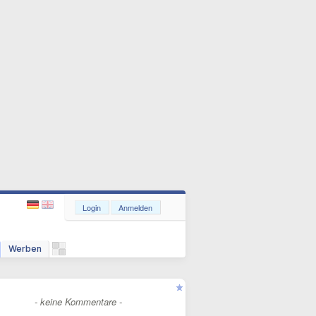
Login
Anmelden
Werben
- keine Kommentare -