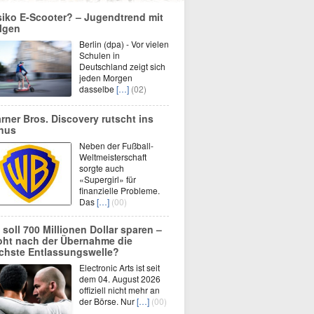
siko E-Scooter? – Jugendtrend mit
lgen
Berlin (dpa) - Vor vielen
Schulen in
Deutschland zeigt sich
jeden Morgen
dasselbe
[…]
(02)
rner Bros. Discovery rutscht ins
nus
Neben der Fußball-
Weltmeisterschaft
sorgte auch
«Supergirl» für
finanzielle Probleme.
Das
[…]
(00)
 soll 700 Millionen Dollar sparen –
oht nach der Übernahme die
chste Entlassungswelle?
Electronic Arts ist seit
dem 04. August 2026
offiziell nicht mehr an
der Börse. Nur
[…]
(00)