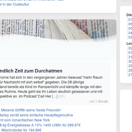
ol in der Clubkultur
Di
0
0
0
0
0
Let
0
0
3
3
2
endlich Zeit zum Durchatmen
2
2
Thorne hat sich in den vergangenen Jahren bewusst "mehr Raum
r Nachsicht mit sich selbst" gegeben. Die 28-jährige
tand bereits als Kind im Rampenlicht und kämpfte lange mit den
es Ruhms. Heute geht sie ihr Leben deutlich gelassener und mit
pektive an. Im Podcast 'Call Her
[…]
(00)
vor 1 Stunde
Melanie Griffith seine 'beste Freundin'
Bailey verrät seine einfache Hautpflegeroutine
mt vom romantischen New York
 kg Energieklasse A-10% 1400 U/Min für 289,97€
Wischroboter für 194,99€