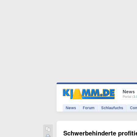
News
Portal (
3.
News
Forum
Schlaufuchs
Com
Schwerbehinderte profit