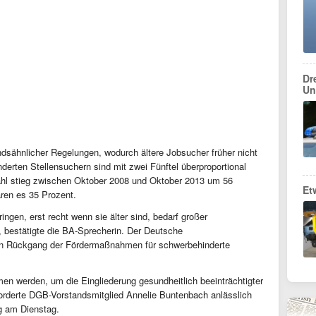
Dr
Un
ndsähnlicher Regelungen, wodurch ältere Jobsucher früher nicht
nderten Stellensuchern sind mit zwei Fünftel überproportional
e Zahl stieg zwischen Oktober 2008 und Oktober 2013 um 56
Et
aren es 35 Prozent.
ngen, erst recht wenn sie älter sind, bedarf großer
 bestätigte die BA-Sprecherin. Der Deutsche
den Rückgang der Fördermaßnahmen für schwerbehinderte
 werden, um die Eingliederung gesundheitlich beeinträchtigter
forderte DGB-Vorstandsmitglied Annelie Buntenbach anlässlich
g am Dienstag.