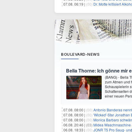
07.08. 06:19 |
(00)
Dr. Motte kritisiert Alkoh
BOULEVARD-NEWS
Bella Thorne: Ich gönne mir 
(BANG) - Bella 
zum Atmen und fü
Schauspielerin s
Schattenseiten d
einer neuen Pers
07.08. 08:00 |
(00)
Antonio Banderas nennt 
07.08. 08:00 |
(00)
'Wicked'-Star Jonathan 
07.08. 08:00 |
(00)
Monica Barbaro schwär
06.08. 20:46 |
(03)
Midea Waschmaschine 8
06.08. 18:33 |
(00)
JONR T5 Pro Saug- und 