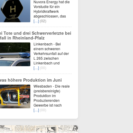
Nuvora Energy hat die
Vorstudie für ein
Hybridkraftwerk
abgeschlossen, das
[…]
(02)
ei Tote und drei Schwerverletzte bei
fall in Rheinland-Pfalz
Linkenbach - Bei
einem schweren
Verkehrsunfall auf der
L 265 zwischen
Linkenbach und
[…]
(00)
was höhere Produktion im Juni
Wiesbaden - Die reale
(preisbereinigte)
Produktion im
Produzierenden
Gewerbe ist nach
[…]
(00)