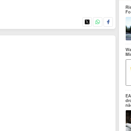
Ri
Fo
Wa
Mi
EA
dr
nä