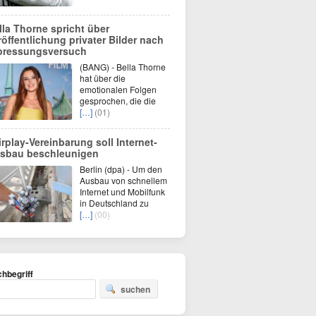
lla Thorne spricht über
röffentlichung privater Bilder nach
pressungsversuch
(BANG) - Bella Thorne
hat über die
emotionalen Folgen
gesprochen, die die
[…]
(01)
irplay-Vereinbarung soll Internet-
sbau beschleunigen
Berlin (dpa) - Um den
Ausbau von schnellem
Internet und Mobilfunk
in Deutschland zu
[…]
(00)
hbegriff
suchen