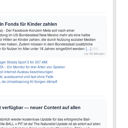
 in Fonds für Kinder zahlen
a) - Der Facebook-Konzern Meta soll nach einer
idung im US-Bundesstaat New Mexico mehr als eine halbe
für Hilfen an Kinder zahlen, die durch Nutzung sozialer Medien
en haben. Zudem müssen in dem Bundesstaat zusätzliche
für Nutzer im Alter unter 18 Jahren eingeführt werden:
[…]
(00)
vor 54 Minuten
ger Strada Sport 3 für 337,48€
 Ein Monitor für drei Arten von Spielen
oll Internet-Ausbau beschleunigen
t, ausdauernd und fast ohne Falte
en, da Umsatzsprung KI-Sorgen dämpft
it verfügbar — neuer Content auf allen
türlich wieder kostenlose Update für das erfolgreiche Ball-
e BALL x PIT ist da! The Naturalist Update ist ab sofort auf allen