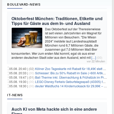
BOULEVARD-NEWS
Oktoberfest München: Traditionen, Etikette und
Tipps für Gäste aus dem In- und Ausland
Das Oktoberfest auf der Theresienwiese
ist seit vielen Jahrzehnten ein Magnet für
Millionen von Besuchern. "Die Wiesn
2024" meldete laut Landeshauptstadt
München rund 6,7 Millionen Gäste, die
zusammen gut 7,0 Millionen Maß Bier
konsumierten. Wer zum ersten Mal kommt, egal ob aus einer
anderen deutschen Stadt oder aus dem Ausland, wird mit
[…]
(00)
vor 22 Minuten
05.08. 20:40 |
(02)
Kölner Zoo Tageskarte mit Rabatt für 18,49€ statt 29,50€ – einlösbar bis Dezember
05.08. 20:33 |
(00)
Schiesser: Bis zu 50% Rabatt im Sale (~600 Artikel zur Auswahl)
05.08. 19:47 |
(01)
Bali Therme inkl. Übernachtung & Frühstück im Premium Hotel (Bad Oeynhausen) ab 89€ p.P.
05.08. 19:30 |
(00)
LEGO Disney Ferkels Geburtstagsspaß (43305) für 29,10€
05.08. 18:30 |
(00)
deuter Waldfuchs 14 Kinderrucksack für 29,99€ – Amber-maple
IT-NEWS
Auch KI von Meta hackte sich in eine andere
Firma