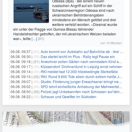
Odessa (dpa) - Bei einem neuen
russischen Angriff auf ein Schiff in der
Schwarzmeerregion Odessa sind nach
ukrainischen Behördenangaben
mindestens ein Mensch getötet und drei
weitere verletzt worden. «Diesmal wurde
ein unter der Flagge von Guinea-Bissau fahrender
Handelsfrachter getroffen, der mit ukrainischem Weizen beladen
war», teilte
[…]
(01)
vor 14 Minuten
06.08. 09:37 |
(00)
Auto kommt von Autobahn auf Bahnlinie ab - drei Tote
06.08. 09:30 |
(00)
Dax startet leicht im Plus - Rally legt Pause ein
06.08. 09:18 |
(01)
Anwohner sollen Gärten nach vermisstem Kind absuchen
06.08. 09:17 |
(00)
Klüssendorf: Drohnenfund in Leipzig ernst nehmen
06.08. 09:14 |
(00)
RKI meldet fast 12.000 hitzebedingte Sterbefälle
06.08. 09:10 |
(02)
RKI: Rund 9.600 Tote allein durch extrem heiße Juni-Woche
06.08. 09:07 |
(00)
Studie: Förderung junger Erwachsener bringt mehr als bei Älteren
06.08. 09:02 |
(00)
SPD lehnt einheitliche Anhebung der Mehrwertsteuer ab
06.08. 08:50 |
(02)
Polizei jagt Unbekannten nach Schüssen auf fahrendes Auto
06.08. 08:22 |
(00)
Schauer und Gewitter im Südosten