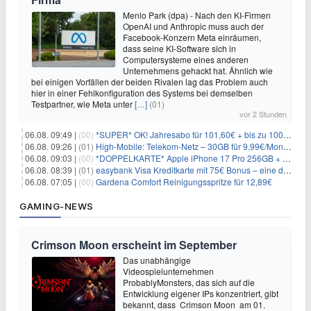
Menlo Park (dpa) - Nach den KI-Firmen
OpenAI und Anthropic muss auch der
Facebook-Konzern Meta einräumen,
dass seine KI-Software sich in
Computersysteme eines anderen
Unternehmens gehackt hat. Ähnlich wie
bei einigen Vorfällen der beiden Rivalen lag das Problem auch
hier in einer Fehlkonfiguration des Systems bei demselben
Testpartner, wie Meta unter
[…]
(01)
vor 2 Stunden
06.08. 09:49 |
(00)
*SUPER* OK! Jahresabo für 101,60€ + bis zu 100€ Prämie
06.08. 09:26 |
(01)
High-Mobile: Telekom-Netz – 30GB für 9,99€/Monat / 80GB für 12,49€/Monat / 100GB für 19,99€/Monat (auch mtl. kündbar)
06.08. 09:03 |
(00)
*DOPPELKARTE* Apple iPhone 17 Pro 256GB + 80€ Online Bonus + 50GB 5G + Alles-Flat im Telekom-Netz für 44,94€/Monat – eff. 4,40€/Monat
06.08. 08:39 |
(01)
easybank Visa Kreditkarte mit 75€ Bonus – eine der besten Kreditkarten
06.08. 07:05 |
(00)
Gardena Comfort Reinigungsspritze für 12,89€
GAMING-NEWS
Crimson Moon erscheint im September
Das unabhängige
Videospielunternehmen
ProbablyMonsters, das sich auf die
Entwicklung eigener IPs konzentriert, gibt
bekannt, dass Crimson Moon am 01.