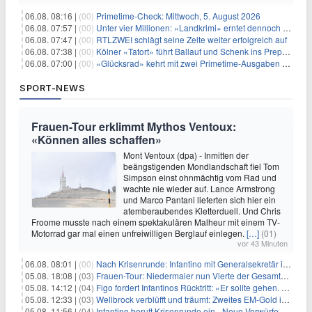
06.08. 08:16 |
(00)
Primetime-Check: Mittwoch, 5. August 2026
06.08. 07:57 |
(00)
Unter vier Millionen: «Landkrimi» erntet dennoch Primetime-Führung
06.08. 07:47 |
(00)
RTLZWEI schlägt seine Zelte weiter erfolgreich auf
06.08. 07:38 |
(00)
Kölner «Tatort» führt Ballauf und Schenk ins Prepper-Milieu
06.08. 07:00 |
(00)
«Glücksrad» kehrt mit zwei Primetime-Ausgaben zurück
SPORT-NEWS
Frauen-Tour erklimmt Mythos Ventoux:
«Können alles schaffen»
Mont Ventoux (dpa) - Inmitten der
beängstigenden Mondlandschaft fiel Tom
Simpson einst ohnmächtig vom Rad und
wachte nie wieder auf. Lance Armstrong
und Marco Pantani lieferten sich hier ein
atemberaubendes Kletterduell. Und Chris
Froome musste nach einem spektakulären Malheur mit einem TV-
Motorrad gar mal einen unfreiwilligen Berglauf einlegen.
[…]
(01)
vor 43 Minuten
06.08. 08:01 |
(00)
Nach Krisenrunde: Infantino mit Generalsekretär im Stadion
05.08. 18:08 |
(03)
Frauen-Tour: Niedermaier nun Vierte der Gesamtwertung
05.08. 14:12 |
(04)
Figo fordert Infantinos Rücktritt: «Er sollte gehen. Jetzt»
05.08. 12:33 |
(03)
Wellbrock verblüfft und träumt: Zweites EM-Gold in Paris
05.08. 11:56 |
(04)
Infantino beruft Krisenrunde ein - Neue Vorwürfe gegen FIFA