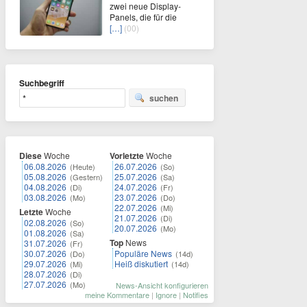
zwei neue Display-
Panels, die für die
[…]
(00)
Suchbegriff
suchen
Diese
Woche
Vorletzte
Woche
06.08.2026
26.07.2026
(Heute)
(So)
05.08.2026
25.07.2026
(Gestern)
(Sa)
04.08.2026
24.07.2026
(Di)
(Fr)
03.08.2026
23.07.2026
(Mo)
(Do)
22.07.2026
(Mi)
Letzte
Woche
21.07.2026
(Di)
02.08.2026
(So)
20.07.2026
(Mo)
01.08.2026
(Sa)
Top
News
31.07.2026
(Fr)
30.07.2026
Populäre News
(Do)
(14d)
29.07.2026
Heiß diskutiert
(Mi)
(14d)
28.07.2026
(Di)
27.07.2026
(Mo)
News-Ansicht konfigurieren
meine Kommentare
|
Ignore
|
Notifies