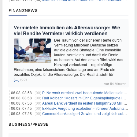
FINANZNEWS
Vermietete Immobilien als Altersvorsorge: Wie
viel Rendite Vermieter wirklich verdienen
Der Traum von der sicheren Rente durch
Vermietung Millionen Deutsche setzen
auf die gleiche Strategie: Eine Immobilie
kaufen, vermieten und damit die Rente
aufbessern. Auf den ersten Blick wirkt das
Konzept verlockend – regelmäßige
Einnahmen, eine krisensichere Geldanlage und am Ende ein
bezahltes Objekt für die Altersvorsorge. Die Realität sieht für
[…]
(00)
vor 54 Minuten
06.08. 08:58 |
(00)
Pi Network erreicht zwei bedeutende Meilensteine in einer Rallye
06.08. 08:58 |
(00)
Ralf Kölbach: Mozart im Ohr, Eigenkapitalquote im Blick - wie dieser Denker die Westerwald Bank führt
06.08. 07:56 |
(00)
Aareal Bank verdient im ersten Halbjahr 208 Millionen Euro
06.08. 07:45 |
(00)
Exklusiv: Vergütung explodiert - früherer Aufsichtsratschef gibt aus Protest Ehrentitel ab
06.08. 07:28 |
(00)
Commerzbank steigert Gewinn und zeigt sich selbstbewusst gegenüber Unicredit
BUSINESS/PRESSE