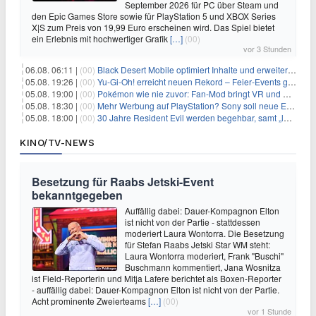
September 2026 für PC über Steam und
den Epic Games Store sowie für PlayStation 5 und XBOX Series
X|S zum Preis von 19,99 Euro erscheinen wird. Das Spiel bietet
ein Erlebnis mit hochwertiger Grafik
[…]
(00)
vor 3 Stunden
06.08. 06:11 |
(00)
Black Desert Mobile optimiert Inhalte und erweitert Treasure Access
05.08. 19:26 |
(00)
Yu‑Gi‑Oh! erreicht neuen Rekord – Feier‑Events gestartet
05.08. 19:00 |
(00)
Pokémon wie nie zuvor: Fan-Mod bringt VR und Ego-Perspektive nach Kanto
05.08. 18:30 |
(00)
Mehr Werbung auf PlayStation? Sony soll neue Einnahmequellen prüfen
05.08. 18:00 |
(00)
30 Jahre Resident Evil werden begehbar, samt „lebensgroßem Leon“
KINO/TV-NEWS
Besetzung für Raabs Jetski-Event
bekanntgegeben
Auffällig dabei: Dauer-Kompagnon Elton
ist nicht von der Partie - stattdessen
moderiert Laura Wontorra. Die Besetzung
für Stefan Raabs Jetski Star WM steht:
Laura Wontorra moderiert, Frank "Buschi"
Buschmann kommentiert, Jana Wosnitza
ist Field-Reporterin und Mitja Lafere berichtet als Boxen-Reporter
- auffällig dabei: Dauer-Kompagnon Elton ist nicht von der Partie.
Acht prominente Zweierteams
[…]
(00)
vor 1 Stunde