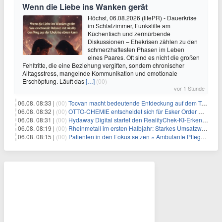
Wenn die Liebe ins Wanken gerät
Höchst, 06.08.2026 (lifePR) - Dauerkrise
im Schlafzimmer, Funkstille am
Küchentisch und zermürbende
Diskussionen – Ehekrisen zählen zu den
schmerzhaftesten Phasen im Leben
eines Paares. Oft sind es nicht die großen
Fehltritte, die eine Beziehung vergiften, sondern chronischer
Alltagsstress, mangelnde Kommunikation und emotionale
Erschöpfung. Läuft das
[…]
(00)
vor 1 Stunde
06.08. 08:33 |
(00)
Tocvan macht bedeutende Entdeckung auf dem Trend Mezquite in Gran Pilar: 215 m mit 0,6 g/t Au ab 36,6 m Bohrtiefe
06.08. 08:32 |
(00)
OTTO-CHEMIE entscheidet sich für Esker Order Management zur Optimierung des Auftragseingangs
06.08. 08:31 |
(00)
Hydaway Digital startet den RealityChek-KI-Erkennungs-Bot auf X und ermöglicht damit eine Echtzeit-Verifizierung nach dem Motto „Ist das echt?“ auf einer der größten öffentlichen Kommunikationsplattformen weltweit
06.08. 08:19 |
(00)
Rheinmetall im ersten Halbjahr: Starkes Umsatzwachstum und Profitabilität auf Rekordniveau
06.08. 08:15 |
(00)
Patienten in den Fokus setzen » Ambulante Pflegedienste haben mehr Zeit durch die Personalplanung von ISGUS