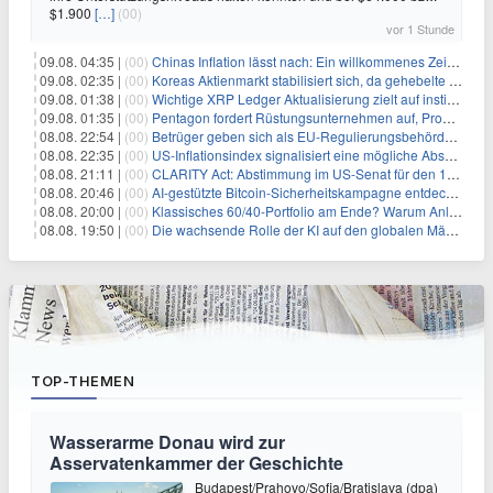
$1.900
[…]
(00)
vor 1 Stunde
09.08. 04:35 |
(00)
Chinas Inflation lässt nach: Ein willkommenes Zeichen für Investoren angesichts der Folgen des Öl-Schocks
09.08. 02:35 |
(00)
Koreas Aktienmarkt stabilisiert sich, da gehebelte Positionen abgebaut werden
09.08. 01:38 |
(00)
Wichtige XRP Ledger Aktualisierung zielt auf institutionelle Akzeptanz ab
09.08. 01:35 |
(00)
Pentagon fordert Rüstungsunternehmen auf, Produktion angesichts eskalierender globaler Spannungen zu steigern
08.08. 22:54 |
(00)
Betrüger geben sich als EU-Regulierungsbehörden aus, um Krypto-Nutzer nach MiCA-Deadline ins Visier zu nehmen
08.08. 22:35 |
(00)
US-Inflationsindex signalisiert eine mögliche Abschwächung der Inflationsdruck
08.08. 21:11 |
(00)
CLARITY Act: Abstimmung im US-Senat für den 15. September angesetzt
08.08. 20:46 |
(00)
AI-gestützte Bitcoin-Sicherheitskampagne entdeckt fast 5.000 Softwareprobleme in 390 Projekten
08.08. 20:00 |
(00)
Klassisches 60/40-Portfolio am Ende? Warum Anleger jetzt radikal umdenken müssen
08.08. 19:50 |
(00)
Die wachsende Rolle der KI auf den globalen Märkten: Eine Geschichte zweier Riesen
TOP-THEMEN
Wasserarme Donau wird zur
Asservatenkammer der Geschichte
Budapest/Prahovo/Sofia/Bratislava (dpa)