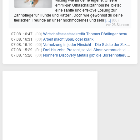
emmi-pet Ultraschallzahnbürste bietet
eine sanfte und effektive Lösung zur
Zahnpflege für Hunde und Katzen. Doch wie gewöhnst du deine
tierischen Freunde an unser hochmodernes und sehr
[…]
(00)
vor 23 Stunden
07.08. 16:47 |
(00)
Wirtschaftsstaatssekretär Thomas Dörflinger besucht Handwerksbetrieb im Kammerbezirk Freiburg
07.08. 16:31 |
(00)
Arbeit macht Spaß oder krank
07.08. 16:10 |
(00)
Vernetzung in jeder Hinsicht – Die Städte der Zukunft sind grün-blau
07.08. 15:29 |
(01)
Drei bis zehn Prozent, so viel Strom verbraucht ein Aufzug im Gebäude
07.08. 15:20 |
(00)
Northern Discovery Metals gibt die Börsennotierung an der Frankfurter Wertpapierbörse bekannt