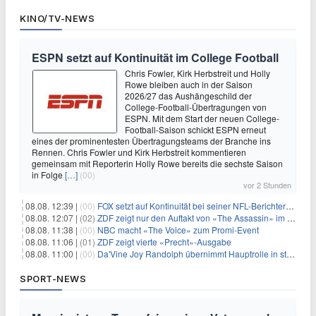
KINO/TV-NEWS
ESPN setzt auf Kontinuität im College Football
Chris Fowler, Kirk Herbstreit und Holly
Rowe bleiben auch in der Saison
2026/27 das Aushängeschild der
College-Football-Übertragungen von
ESPN. Mit dem Start der neuen College-
Football-Saison schickt ESPN erneut
eines der prominentesten Übertragungsteams der Branche ins
Rennen. Chris Fowler und Kirk Herbstreit kommentieren
gemeinsam mit Reporterin Holly Rowe bereits die sechste Saison
in Folge
[…]
(00)
vor 2 Stunden
08.08. 12:39 |
(00)
FOX setzt auf Kontinuität bei seiner NFL-Berichterstattung
08.08. 12:07 |
(02)
ZDF zeigt nur den Auftakt von «The Assassin» im Fernsehen
08.08. 11:38 |
(00)
NBC macht «The Voice» zum Promi-Event
08.08. 11:06 |
(01)
ZDF zeigt vierte «Precht»-Ausgabe
08.08. 11:00 |
(00)
Da'Vine Joy Randolph übernimmt Hauptrolle in starbesetzter schwarzer Komödie
SPORT-NEWS