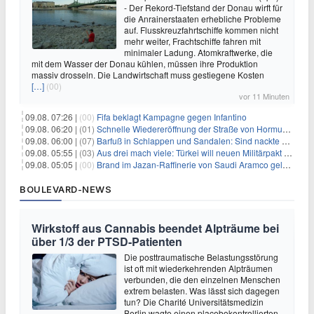
- Der Rekord-Tiefstand der Donau wirft für
die Anrainerstaaten erhebliche Probleme
auf. Flusskreuzfahrtschiffe kommen nicht
mehr weiter, Frachtschiffe fahren mit
minimaler Ladung. Atomkraftwerke, die
mit dem Wasser der Donau kühlen, müssen ihre Produktion
massiv drosseln. Die Landwirtschaft muss gestiegene Kosten
[…]
(00)
vor 11 Minuten
09.08. 07:26 |
(00)
Fifa beklagt Kampagne gegen Infantino
09.08. 06:20 |
(01)
Schnelle Wiedereröffnung der Straße von Hormus ungewiss
09.08. 06:00 |
(07)
Barfuß in Schlappen und Sandalen: Sind nackte Füße eklig?
09.08. 05:55 |
(03)
Aus drei mach viele: Türkei will neuen Militärpakt erweitern
09.08. 05:05 |
(00)
Brand im Jazan-Raffinerie von Saudi Aramco gelöscht: Auswirkungen auf die Energiemärkte
BOULEVARD-NEWS
Wirkstoff aus Cannabis beendet Alpträume bei
über 1/3 der PTSD-Patienten
Die posttraumatische Belastungsstörung
ist oft mit wiederkehrenden Alpträumen
verbunden, die den einzelnen Menschen
extrem belasten. Was lässt sich dagegen
tun? Die Charité Universitätsmedizin
Berlin wagte einen placebokontrollierten