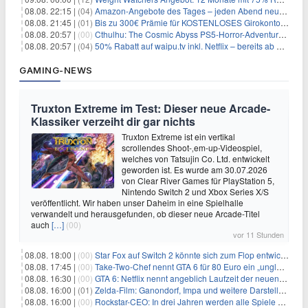
08.08. 22:15 |
(04)
Amazon-Angebote des Tages – jeden Abend neue Deals zum Stöbern
08.08. 21:45 |
(01)
Bis zu 300€ Prämie für KOSTENLOSES Girokonto bei der Santander – 50€ schon nach 1 Woche!
08.08. 20:57 |
(00)
Cthulhu: The Cosmic Abyss PS5-Horror-Adventure für 27,99€
08.08. 20:57 |
(04)
50% Rabatt auf waipu.tv inkl. Netflix – bereits ab 9€/Monat (statt 17,99€)
GAMING-NEWS
Truxton Extreme im Test: Dieser neue Arcade-
Klassiker verzeiht dir gar nichts
Truxton Extreme ist ein vertikal
scrollendes Shoot-‚em-up-Videospiel,
welches von Tatsujin Co. Ltd. entwickelt
geworden ist. Es wurde am 30.07.2026
von Clear River Games für PlayStation 5,
Nintendo Switch 2 und Xbox Series X/S
veröffentlicht. Wir haben unser Daheim in eine Spielhalle
verwandelt und herausgefunden, ob dieser neue Arcade-Titel
auch
[…]
(00)
vor 11 Stunden
08.08. 18:00 |
(00)
Star Fox auf Switch 2 könnte sich zum Flop entwickeln
08.08. 17:45 |
(00)
Take-Two-Chef nennt GTA 6 für 80 Euro ein „unglaubliches Schnäppchen“
08.08. 16:30 |
(00)
GTA 6: Netflix nennt angeblich Laufzeit der neuen Gameplay-Präsentation
08.08. 16:00 |
(01)
Zelda-Film: Ganondorf, Impa und weitere Darsteller sollen feststehen
08.08. 16:00 |
(00)
Rockstar-CEO: In drei Jahren werden alle Spiele gestreamt