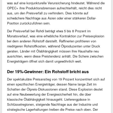
was auf eine konjunkturelle Verunsicherung hindeutet. Während die
OPEC+ ihre Produktionsbremsen aufrechterhält, reicht dies nicht
aus, um den Preisverfall zu verhindern. Dies könnte auf
schwächere Nachfrage aus Asien oder einer stärkeren Dollar-
Position zurückzuführen sein.
Der Preisverfall bei Rohöl beträgt etwa 5 bis 8 Prozent im
Monatsverlauf, was eine erhebliche Kontraktion zur Preisexplosion
bei dem anderen Rohstoff darstellt. Raffinerien profitieren von
niedrigeren Rohstoffkosten, während Ölproduzenten unter Druck
geraten. Länder mit Ölabhängigkeit müssen ihre Haushalte neu
ausrichten, wenn diese Preistendenz anhält. Die Schere zwischen
Energieträgern öffnet sich damit ungewöhnlich weit.
Der 19%-Gewinner: Ein Rohstoff bricht aus
Der spektakuläre Preisanstieg von 19 Prozent konzentriert sich auf
einen spezifischen Energieträger, dessen Name lange Zeit im
Schatten der Ölpreis-Diskussionen stand. Diese Explosion deutet
auf eine Neubewertung der Energiesicherheit hin, die über
klassische Ölabhängigkeit hinausgeht. Lieferengpässe in
Schlüsselregionen, steigende Nachfrage aus der Industrie und
strategische Lagerhaltungen treiben die Preise nach oben. Der