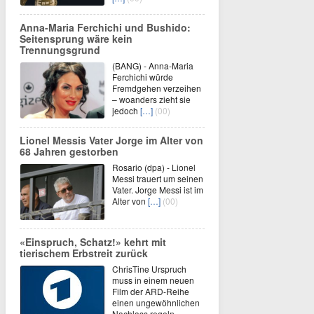
Anna-Maria Ferchichi und Bushido:
Seitensprung wäre kein
Trennungsgrund
(BANG) - Anna-Maria
Ferchichi würde
Fremdgehen verzeihen
– woanders zieht sie
jedoch
[…]
(00)
Lionel Messis Vater Jorge im Alter von
68 Jahren gestorben
Rosario (dpa) - Lionel
Messi trauert um seinen
Vater. Jorge Messi ist im
Alter von
[…]
(00)
«Einspruch, Schatz!» kehrt mit
tierischem Erbstreit zurück
ChrisTine Urspruch
muss in einem neuen
Film der ARD-Reihe
einen ungewöhnlichen
Nachlass regeln.