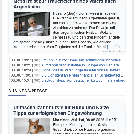
Messi reist zur Trauerfeier seines Vaters nach
Argentinien
Rosario (dpa) - Lionel Messi ist aus der
US-Stadt Miami nach Argentinien gereist,
um von seinem verstorbenen Vater Jorge
Abschied zu nehmen. Der Privatjet mit
dem argentinischen Fußball-Weltstar,
seiner Frau und den drei Kindern landete
am späten Abend (Ortszeit) in der Stadt Rosario, wie örtliche
Medien berichteten. Vom Flughafen sei die Familie Messi
[…]
(00)
vor 4 Stunden
08.08. 19:27 |
(02)
Frauen-Tour vor Finale mit Sekundenkrimi: Vollering in Gelb
08.08. 18:25 |
(01)
Autofahrer fährt in Italien in Gruppe von Radlern
08.08. 18:24 |
(00)
Lionel Messis Vater Jorge im Alter von 68 Jahren gestorben
08.08. 17:05 |
(00)
LIV Golf steht an einem finanziellen Scheideweg auf der Suche nach neuen Investitionen
08.08. 15:37 |
(06)
Blackout stoppt Apnoetaucher kurz vor Tiefenrekord
BUSINESS/PRESSE
Ultraschallzahnbürste für Hund und Katze –
Tipps zur erfolgreichen Eingewöhnung
Mörfelden-Walldorf, 08.08.2026 (lifePR) -
Eine gute Mundhygiene ist für die
Gesundheit deiner Haustiere genauso
wichtig wie für deine eigene. Unsere