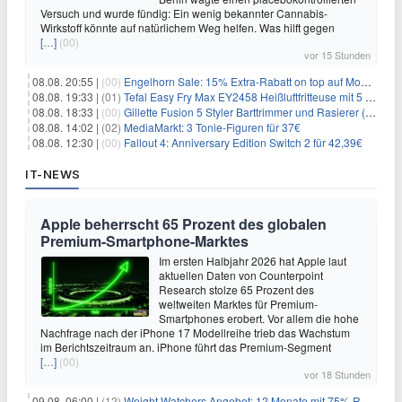
Versuch und wurde fündig: Ein wenig bekannter Cannabis-
Wirkstoff könnte auf natürlichem Weg helfen. Was hilft gegen
[…]
(00)
vor 15 Stunden
08.08. 20:55 |
(00)
Engelhorn Sale: 15% Extra-Rabatt on top auf Mode- und Sport-Artikel
08.08. 19:33 |
(01)
Tefal Easy Fry Max EY2458 Heißluftfritteuse mit 5 Litern für 64,99€
08.08. 18:33 |
(00)
Gillette Fusion 5 Styler Barttrimmer und Rasierer (All in One) für 16€
08.08. 14:02 |
(02)
MediaMarkt: 3 Tonie-Figuren für 37€
08.08. 12:30 |
(00)
Fallout 4: Anniversary Edition Switch 2 für 42,39€
IT-NEWS
Apple beherrscht 65 Prozent des globalen
Premium-Smartphone-Marktes
Im ersten Halbjahr 2026 hat Apple laut
aktuellen Daten von Counterpoint
Research stolze 65 Prozent des
weltweiten Marktes für Premium-
Smartphones erobert. Vor allem die hohe
Nachfrage nach der iPhone 17 Modellreihe trieb das Wachstum
im Berichtszeitraum an. iPhone führt das Premium-Segment
[…]
(00)
vor 18 Stunden
09.08. 06:00 |
(12)
Weight Watchers Angebot: 12 Monate mit 75% Rabatt ab 6,25€/Monat