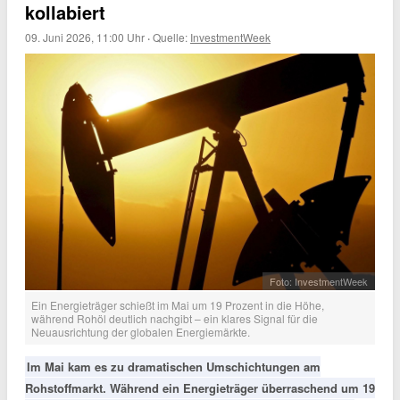
kollabiert
09. Juni 2026, 11:00 Uhr
·
Quelle:
InvestmentWeek
Foto: InvestmentWeek
Ein Energieträger schießt im Mai um 19 Prozent in die Höhe,
während Rohöl deutlich nachgibt – ein klares Signal für die
Neuausrichtung der globalen Energiemärkte.
Im Mai kam es zu dramatischen Umschichtungen am
Rohstoffmarkt. Während ein Energieträger überraschend um 19