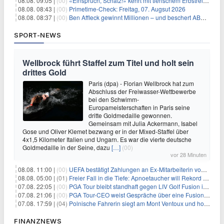
08.08. 09:05 |
(00)
«Einspruch, Schatz!» kehrt mit tierischem Erbstreit zurück
08.08. 08:43 |
(00)
Primetime-Check: Freitag, 07. Augsut 2026
08.08. 08:37 |
(00)
Ben Affleck gewinnt Millionen – und beschert ABC Top-Quoten
SPORT-NEWS
Wellbrock führt Staffel zum Titel und holt sein
drittes Gold
Paris (dpa) - Florian Wellbrock hat zum
Abschluss der Freiwasser-Wettbewerbe
bei den Schwimm-
Europameisterschaften in Paris seine
dritte Goldmedaille gewonnen.
Gemeinsam mit Julia Ackermann, Isabel
Gose und Oliver Klemet bezwang er in der Mixed-Staffel über
4x1,5 Kilometer Italien und Ungarn. Es war die vierte deutsche
Goldmedaille in der Seine, dazu
[…]
(00)
vor 28 Minuten
08.08. 11:00 |
(00)
UEFA bestätigt Zahlungen an Ex-Mitarbeiterin von Infantino
08.08. 05:00 |
(01)
Freier Fall in die Tiefe: Apnoetaucher will Rekord brechen
07.08. 22:05 |
(00)
PGA Tour bleibt standhaft gegen LIV Golf Fusion in einem sich wandelnden Sportumfeld
07.08. 21:06 |
(00)
PGA Tour-CEO weist Gespräche über eine Fusion mit LIV Golf zurück und bekräftigt die Wettbewerbslandschaft
07.08. 17:59 |
(04)
Polnische Fahrerin siegt am Mont Ventoux und holt Tour-Gelb
FINANZNEWS