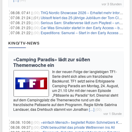
vor 3 Stunden
08.08. 07:41 |
(00)
THQ Nordic Showcase 2026 – Erhaltet mehr Informationen
07.08. 21:24 |
(01)
Ubisoft feiert das 25-jährige Jubiläum der Tom Clancy’s Ghost Recon-Reihe
07.08. 21:23 |
(00)
Serious Sam: Shatterverse lädt zum Playtest – und erscheint schon bald!
07.08. 21:23 |
(00)
Car Was Simulator startet in den Early Access – bald gehts los!
07.08. 21:22 |
(00)
Expeditions: Samurai – Start in den Early Access ab heute im feudalen Japan
KINO/TV-NEWS
«Camping Paradis» lädt zur süßen
Themenwoche ein
In der neuen Folge der langlebigen TF1-
Serie dreht sich alles um französische
Backkunst. TF1 setzt seine Erfolgsserie
Camping Paradis am Montag, 24. August,
um 21.10 Uhr mit der neuen Episode
„Pâtisserie au Paradis“ fort. Diesmal steht
auf dem Campingplatz die Themenwoche rund um die
französische Patisserie auf dem Programm. Regie führte Sabrina
Landauer, das Drehbuch stammt von Jonathan
[…]
(00)
vor 1 Stunde
08.08. 10:06 |
(00)
«einfach Mensch» begleitet Robin Schmetzers Kampf gegen eine seltene Krankheit
08.08. 09:37 |
(00)
CNN beleuchtet das private Wettrennen ins All