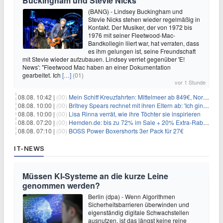
Buckingham und Stevie Nicks
(BANG) - Lindsey Buckingham und
Stevie Nicks stehen wieder regelmäßig in
Kontakt. Der Musiker, der von 1972 bis
1976 mit seiner Fleetwood-Mac-
Bandkollegin liiert war, hat verraten, dass
es ihm gelungen ist, seine Freundschaft
mit Stevie wieder aufzubauen. Lindsey verriet gegenüber 'E!
News': "Fleetwood Mac haben an einer Dokumentation
gearbeitet. Ich
[…]
(01)
vor 1 Stunde
08.08. 10:42 |
(00)
Mein Schiff Kreuzfahrten: Mittelmeer ab 849€, Norwegen ab 999€ p.P.
08.08. 10:00 |
(00)
Britney Spears rechnet mit ihren Eltern ab: 'Ich ging zwei Monate lang auf die Knie und weinte'
08.08. 10:00 |
(00)
Lisa Rinna verrät, wie ihre Töchter sie inspirieren
08.08. 07:20 |
(00)
Hemden.de: bis zu 72% im Sale + 20% Extra-Rabatt dank Gutschein
08.08. 07:10 |
(00)
BOSS Power Boxershorts 3er Pack für 27€
IT-NEWS
Müssen KI-Systeme an die kurze Leine
genommen werden?
Berlin (dpa) - Wenn Algorithmen
Sicherheitsbarrieren überwinden und
eigenständig digitale Schwachstellen
ausnutzen, ist das längst keine reine