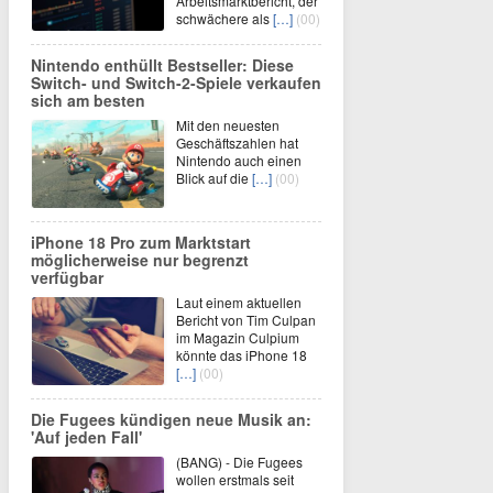
Arbeitsmarktbericht, der
schwächere als
[…]
(00)
Nintendo enthüllt Bestseller: Diese
Switch- und Switch-2-Spiele verkaufen
sich am besten
Mit den neuesten
Geschäftszahlen hat
Nintendo auch einen
Blick auf die
[…]
(00)
iPhone 18 Pro zum Marktstart
möglicherweise nur begrenzt
verfügbar
Laut einem aktuellen
Bericht von Tim Culpan
im Magazin Culpium
könnte das iPhone 18
[…]
(00)
Die Fugees kündigen neue Musik an:
'Auf jeden Fall'
(BANG) - Die Fugees
wollen erstmals seit