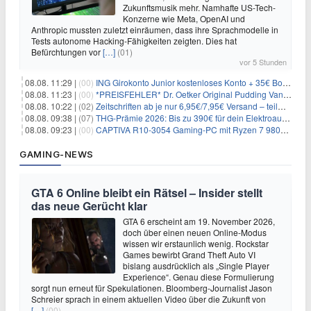
Zukunftsmusik mehr. Namhafte US-Tech-
Konzerne wie Meta, OpenAI und
Anthropic mussten zuletzt einräumen, dass ihre Sprachmodelle in
Tests autonome Hacking-Fähigkeiten zeigten. Dies hat
Befürchtungen vor
[…]
(01)
vor 5 Stunden
08.08. 11:29 |
(00)
ING Girokonto Junior kostenloses Konto + 35€ Bonus
08.08. 11:23 |
(00)
*PREISFEHLER* Dr. Oetker Original Pudding Vanille 22er-Pack für 2,97€
08.08. 10:22 |
(02)
Zeitschriften ab je nur 6,95€/7,95€ Versand – teilweise selbstkündigend!
08.08. 09:38 |
(07)
THG-Prämie 2026: Bis zu 390€ für dein Elektroauto mit geld-fuer-eAuto.de
08.08. 09:23 |
(00)
CAPTIVA R10-3054 Gaming-PC mit Ryzen 7 9800X3D und RTX 5080 für 2.599€
GAMING-NEWS
GTA 6 Online bleibt ein Rätsel – Insider stellt
das neue Gerücht klar
GTA 6 erscheint am 19. November 2026,
doch über einen neuen Online-Modus
wissen wir erstaunlich wenig. Rockstar
Games bewirbt Grand Theft Auto VI
bislang ausdrücklich als „Single Player
Experience“. Genau diese Formulierung
sorgt nun erneut für Spekulationen. Bloomberg-Journalist Jason
Schreier sprach in einem aktuellen Video über die Zukunft von
[…]
(00)