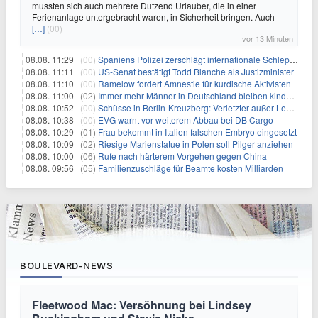
mussten sich auch mehrere Dutzend Urlauber, die in einer
Ferienanlage untergebracht waren, in Sicherheit bringen. Auch
[…]
(00)
vor 13 Minuten
08.08. 11:29 |
(00)
Spaniens Polizei zerschlägt internationale Schlepperbande
08.08. 11:11 |
(00)
US-Senat bestätigt Todd Blanche als Justizminister
08.08. 11:10 |
(00)
Ramelow fordert Amnestie für kurdische Aktivisten
08.08. 11:00 |
(02)
Immer mehr Männer in Deutschland bleiben kinderlos
08.08. 10:52 |
(00)
Schüsse in Berlin-Kreuzberg: Verletzter außer Lebensgefahr
08.08. 10:38 |
(00)
EVG warnt vor weiterem Abbau bei DB Cargo
08.08. 10:29 |
(01)
Frau bekommt in Italien falschen Embryo eingesetzt
08.08. 10:09 |
(02)
Riesige Marienstatue in Polen soll Pilger anziehen
08.08. 10:00 |
(06)
Rufe nach härterem Vorgehen gegen China
08.08. 09:56 |
(05)
Familienzuschläge für Beamte kosten Milliarden
BOULEVARD-NEWS
Fleetwood Mac: Versöhnung bei Lindsey