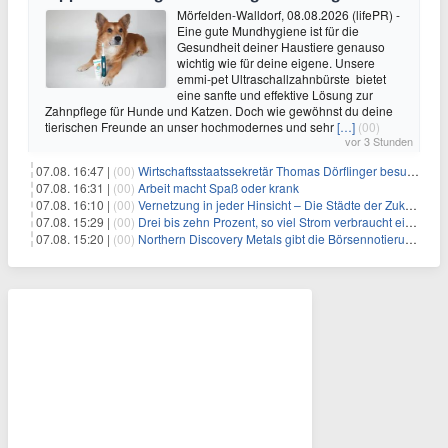
Mörfelden-Walldorf, 08.08.2026 (lifePR) -
Eine gute Mundhygiene ist für die
Gesundheit deiner Haustiere genauso
wichtig wie für deine eigene. Unsere
emmi-pet Ultraschallzahnbürste bietet
eine sanfte und effektive Lösung zur
Zahnpflege für Hunde und Katzen. Doch wie gewöhnst du deine
tierischen Freunde an unser hochmodernes und sehr
[…]
(00)
vor 3 Stunden
07.08. 16:47 |
(00)
Wirtschaftsstaatssekretär Thomas Dörflinger besucht Handwerksbetrieb im Kammerbezirk Freiburg
07.08. 16:31 |
(00)
Arbeit macht Spaß oder krank
07.08. 16:10 |
(00)
Vernetzung in jeder Hinsicht – Die Städte der Zukunft sind grün-blau
07.08. 15:29 |
(00)
Drei bis zehn Prozent, so viel Strom verbraucht ein Aufzug im Gebäude
07.08. 15:20 |
(00)
Northern Discovery Metals gibt die Börsennotierung an der Frankfurter Wertpapierbörse bekannt