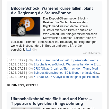
Bitcoin-Schock: Während Kurse fallen, plant
die Regierung die Steuer-Bombe
Das Doppel-Dilemma der Bitcoin-
Besitzer Die Nachrichten aus dem
Kryptomarkt werden derzeit immer
düsterer. Während Bitcoin deutlich an
Wert verliert und Anleger mit erheblichen
Kursverlisten kämpfen, zeichnet sich am
politischen Horizont eine zusätzliche Belastung ab: Regierungen
weltweit, insbesondere in Europa und den USA, prüfen
verschärfte
[…]
(00)
vor 50 Minuten
08.08. 09:29 |
(00)
Bitcoin-Bärenmarkt vorbei? Top-Analysten werden optimistisch, aber die Geschichte sagt etwas anderes
08.08. 09:00 |
(00)
Erbschaftsteuer-Schock: Warum selbst kleine Erbschaften den Fiskus Millionen kosten
08.08. 07:23 |
(00)
CRO fällt auf 3-Jahres-Tief, nachdem Trump Media zwei große Crypto.com-Deals storniert
08.08. 06:56 |
(00)
Spindex überschreitet 150 Millionen erfasste Gaming-Ereignisse in Echtzeit-Datenpipeline
08.08. 05:41 |
(00)
XRP auf $50? Analyst sieht langfristiges Potenzial
BUSINESS/PRESSE
Ultraschallzahnbürste für Hund und Katze –
Tipps zur erfolgreichen Eingewöhnung
Mörfelden-Walldorf, 08.08.2026 (lifePR) -