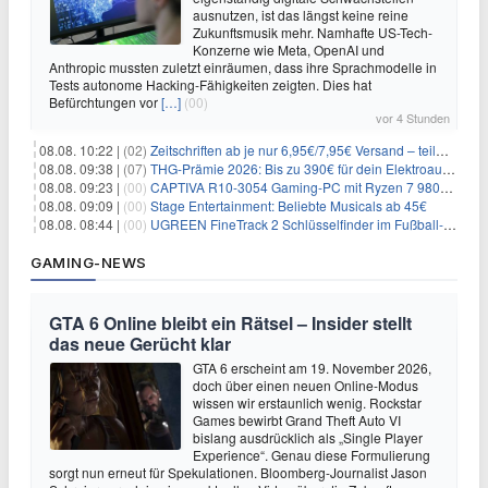
ausnutzen, ist das längst keine reine
Zukunftsmusik mehr. Namhafte US-Tech-
Konzerne wie Meta, OpenAI und
Anthropic mussten zuletzt einräumen, dass ihre Sprachmodelle in
Tests autonome Hacking-Fähigkeiten zeigten. Dies hat
Befürchtungen vor
[…]
(00)
vor 4 Stunden
08.08. 10:22 |
(02)
Zeitschriften ab je nur 6,95€/7,95€ Versand – teilweise selbstkündigend!
08.08. 09:38 |
(07)
THG-Prämie 2026: Bis zu 390€ für dein Elektroauto mit geld-fuer-eAuto.de
08.08. 09:23 |
(00)
CAPTIVA R10-3054 Gaming-PC mit Ryzen 7 9800X3D und RTX 5080 für 2.599€
08.08. 09:09 |
(00)
Stage Entertainment: Beliebte Musicals ab 45€
08.08. 08:44 |
(00)
UGREEN FineTrack 2 Schlüsselfinder im Fußball-Design für 10,98€
GAMING-NEWS
GTA 6 Online bleibt ein Rätsel – Insider stellt
das neue Gerücht klar
GTA 6 erscheint am 19. November 2026,
doch über einen neuen Online-Modus
wissen wir erstaunlich wenig. Rockstar
Games bewirbt Grand Theft Auto VI
bislang ausdrücklich als „Single Player
Experience“. Genau diese Formulierung
sorgt nun erneut für Spekulationen. Bloomberg-Journalist Jason