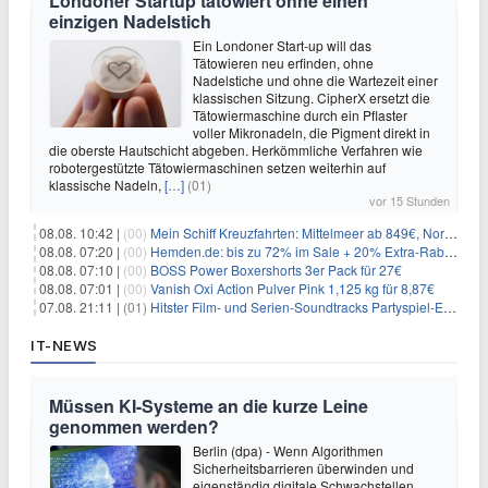
Londoner Startup tätowiert ohne einen
einzigen Nadelstich
Ein Londoner Start-up will das
Tätowieren neu erfinden, ohne
Nadelstiche und ohne die Wartezeit einer
klassischen Sitzung. CipherX ersetzt die
Tätowiermaschine durch ein Pflaster
voller Mikronadeln, die Pigment direkt in
die oberste Hautschicht abgeben. Herkömmliche Verfahren wie
robotergestützte Tätowiermaschinen setzen weiterhin auf
klassische Nadeln,
[…]
(01)
vor 15 Stunden
08.08. 10:42 |
(00)
Mein Schiff Kreuzfahrten: Mittelmeer ab 849€, Norwegen ab 999€ p.P.
08.08. 07:20 |
(00)
Hemden.de: bis zu 72% im Sale + 20% Extra-Rabatt dank Gutschein
08.08. 07:10 |
(00)
BOSS Power Boxershorts 3er Pack für 27€
08.08. 07:01 |
(00)
Vanish Oxi Action Pulver Pink 1,125 kg für 8,87€
07.08. 21:11 |
(01)
Hitster Film- und Serien-Soundtracks Partyspiel-Erweiterung für 6,99€
IT-NEWS
Müssen KI-Systeme an die kurze Leine
genommen werden?
Berlin (dpa) - Wenn Algorithmen
Sicherheitsbarrieren überwinden und
eigenständig digitale Schwachstellen