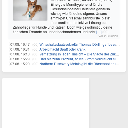
Eine gute Mundhygiene ist für die
Gesundheit deiner Haustiere genauso
wichtig wie für deine eigene. Unsere
emmi-pet Ultraschallzahnbürste bietet
eine sanfte und effektive Lösung zur
Zahnpflege für Hunde und Katzen. Doch wie gewöhnst du deine
tierischen Freunde an unser hochmodernes und sehr
[…]
(00)
vor 2 Stunden
07.08. 16:47 |
(00)
Wirtschaftsstaatssekretär Thomas Dörflinger besucht Handwerksbetrieb im Kammerbezirk Freiburg
07.08. 16:31 |
(00)
Arbeit macht Spaß oder krank
07.08. 16:10 |
(00)
Vernetzung in jeder Hinsicht – Die Städte der Zukunft sind grün-blau
07.08. 15:29 |
(00)
Drei bis zehn Prozent, so viel Strom verbraucht ein Aufzug im Gebäude
07.08. 15:20 |
(00)
Northern Discovery Metals gibt die Börsennotierung an der Frankfurter Wertpapierbörse bekannt