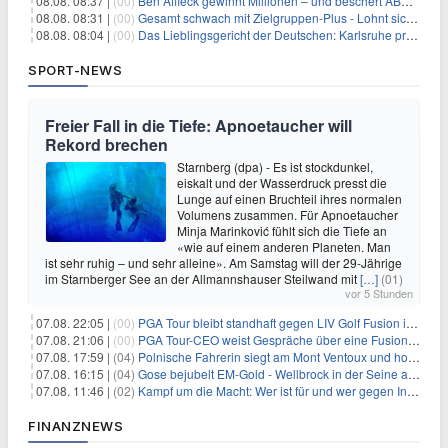
08.08. 08:37 |
(00)
Ben Affleck gewinnt Millionen – und beschert ABC Top-Quoten
08.08. 08:31 |
(00)
Gesamt schwach mit Zielgruppen-Plus - Lohnt sich First Dates Hotel doch?
08.08. 08:04 |
(00)
Das Lieblingsgericht der Deutschen: Karlsruhe prägt seit 75 Jahren die Republik
SPORT-NEWS
Freier Fall in die Tiefe: Apnoetaucher will
Rekord brechen
Starnberg (dpa) - Es ist stockdunkel,
eiskalt und der Wasserdruck presst die
Lunge auf einen Bruchteil ihres normalen
Volumens zusammen. Für Apnoetaucher
Minja Marinković fühlt sich die Tiefe an
«wie auf einem anderen Planeten. Man
ist sehr ruhig – und sehr alleine». Am Samstag will der 29-Jährige
im Starnberger See an der Allmannshauser Steilwand mit
[…]
(01)
vor 5 Stunden
07.08. 22:05 |
(00)
PGA Tour bleibt standhaft gegen LIV Golf Fusion in einem sich wandelnden Sportumfeld
07.08. 21:06 |
(00)
PGA Tour-CEO weist Gespräche über eine Fusion mit LIV Golf zurück und bekräftigt die Wettbewerbslandschaft
07.08. 17:59 |
(04)
Polnische Fahrerin siegt am Mont Ventoux und holt Tour-Gelb
07.08. 16:15 |
(04)
Gose bejubelt EM-Gold - Wellbrock in der Seine ausgebremst
07.08. 11:46 |
(02)
Kampf um die Macht: Wer ist für und wer gegen Infantino?
FINANZNEWS