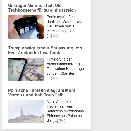
Umfrage: Mehrheit hält US-
Techkonzerne für zu einflussreich
Berlin (dpa) - Eine
deutliche Mehrheit der
Deutschen hält laut
einer Umfrage den
[…]
(00)
Trump erwägt erneut Entlassung von
Fed-Vorständin Lisa Cook
Hintergrund der
Auseinandersetzung
Trotz seiner Niederlage
vor dem Obersten
[…]
(00)
Polnische Fahrerin siegt am Mont
Ventoux und holt Tour-Gelb
Mont Ventoux (dpa) -
Radrennfahrerin
Katarzyna Niewiadoma-
Phinney aus Polen hat
die
[…]
(04)