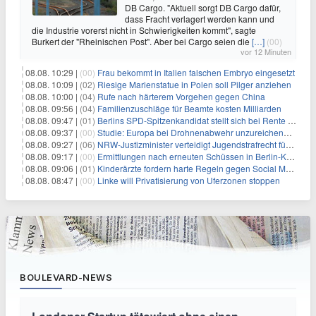
DB Cargo. "Aktuell sorgt DB Cargo dafür,
dass Fracht verlagert werden kann und
die Industrie vorerst nicht in Schwierigkeiten kommt", sagte
Burkert der "Rheinischen Post". Aber bei Cargo seien die
[…]
(00)
vor 12 Minuten
08.08. 10:29 |
(00)
Frau bekommt in Italien falschen Embryo eingesetzt
08.08. 10:09 |
(02)
Riesige Marienstatue in Polen soll Pilger anziehen
08.08. 10:00 |
(04)
Rufe nach härterem Vorgehen gegen China
08.08. 09:56 |
(04)
Familienzuschläge für Beamte kosten Milliarden
08.08. 09:47 |
(01)
Berlins SPD-Spitzenkandidat stellt sich bei Rente mit 63 quer
08.08. 09:37 |
(00)
Studie: Europa bei Drohnenabwehr unzureichend vorbereitet
08.08. 09:27 |
(06)
NRW-Justizminister verteidigt Jugendstrafrecht für Heranwachsende
08.08. 09:17 |
(00)
Ermittlungen nach erneuten Schüssen in Berlin-Kreuzberg dauern an
08.08. 09:06 |
(01)
Kinderärzte fordern harte Regeln gegen Social Media
08.08. 08:47 |
(00)
Linke will Privatisierung von Uferzonen stoppen
BOULEVARD-NEWS