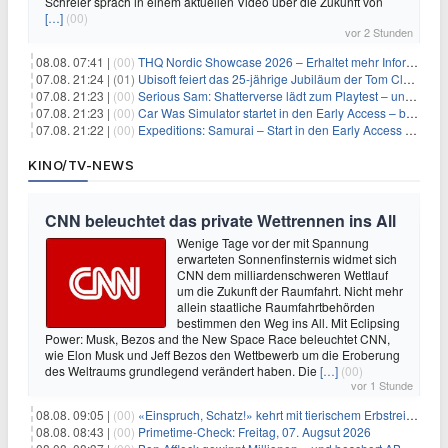
Schreier sprach in einem aktuellen Video über die Zukunft von
[…]
(00)
vor 2 Stunden
08.08. 07:41 |
(00)
THQ Nordic Showcase 2026 – Erhaltet mehr Informationen
07.08. 21:24 |
(01)
Ubisoft feiert das 25-jährige Jubiläum der Tom Clancy’s Ghost Recon-Reihe
07.08. 21:23 |
(00)
Serious Sam: Shatterverse lädt zum Playtest – und erscheint schon bald!
07.08. 21:23 |
(00)
Car Was Simulator startet in den Early Access – bald gehts los!
07.08. 21:22 |
(00)
Expeditions: Samurai – Start in den Early Access ab heute im feudalen Japan
KINO/TV-NEWS
CNN beleuchtet das private Wettrennen ins All
Wenige Tage vor der mit Spannung
erwarteten Sonnenfinsternis widmet sich
CNN dem milliardenschweren Wettlauf
um die Zukunft der Raumfahrt. Nicht mehr
allein staatliche Raumfahrtbehörden
bestimmen den Weg ins All. Mit Eclipsing
Power: Musk, Bezos and the New Space Race beleuchtet CNN,
wie Elon Musk und Jeff Bezos den Wettbewerb um die Eroberung
des Weltraums grundlegend verändert haben. Die
[…]
(00)
vor 1 Stunde
08.08. 09:05 |
(00)
«Einspruch, Schatz!» kehrt mit tierischem Erbstreit zurück
08.08. 08:43 |
(00)
Primetime-Check: Freitag, 07. Augsut 2026