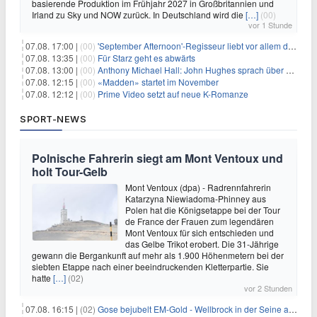
basierende Produktion im Frühjahr 2027 in Großbritannien und
Irland zu Sky und NOW zurück. In Deutschland wird die
[…]
(00)
vor 1 Stunde
07.08. 17:00 |
(00)
'September Afternoon'-Regisseur liebt vor allem die 'Banalität' in seinen Filmen
07.08. 13:35 |
(00)
Für Starz geht es abwärts
07.08. 13:00 |
(00)
Anthony Michael Hall: John Hughes sprach über eine Fortsetzung von 'The Breakfast Club'
07.08. 12:15 |
(00)
«Madden» startet im November
07.08. 12:12 |
(00)
Prime Video setzt auf neue K-Romanze
SPORT-NEWS
Polnische Fahrerin siegt am Mont Ventoux und
holt Tour-Gelb
Mont Ventoux (dpa) - Radrennfahrerin
Katarzyna Niewiadoma-Phinney aus
Polen hat die Königsetappe bei der Tour
de France der Frauen zum legendären
Mont Ventoux für sich entschieden und
das Gelbe Trikot erobert. Die 31-Jährige
gewann die Bergankunft auf mehr als 1.900 Höhenmetern bei der
siebten Etappe nach einer beeindruckenden Kletterpartie. Sie
hatte
[…]
(02)
vor 2 Stunden
07.08. 16:15 |
(02)
Gose bejubelt EM-Gold - Wellbrock in der Seine ausgebremst