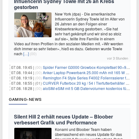
Influencerin Sydney Towle mit 26 an Krebs
gestorben
New York (dpa) - Die amerikanische
Influencerin Sydney Towle ist im Alter von
26 Jahren an den Folgen einer
Krebserkrankung gestorben. «Sie hat
sehr hart gekämpft und wir sind so stolz
auf sie», teilte ihre Familie in einem
Video auf ihren Profilen in den sozialen Medien mit. «Wir werden
dich immer so sehr lieben», hieß es dazu. Geboren wurde Towle
nach
[…]
(00)
vor 3 Stunden
07.08. 19:45 |
(00)
Spider Farmer G3000 Growbox-Komplettset 90×90×180 cm für 379,99€
07.08. 19:44 |
(00)
Anker Laptop Powerbank 25.000 mAh mit 165 W refurbished für 58,39€
07.08. 19:19 |
(00)
Remington F4 Style Series F4002 Folienrasierer für 18,99€
07.08. 18:55 |
(01)
CURVER Futterbox 20 kg / 54 l Tierfutterbehälter mit Rollen für 19,99€
07.08. 18:28 |
(00)
aloSIM eSIM mit 5 GB Datenvolumen kostenlos für Windscribe-Pro-Nutzer
GAMING-NEWS
Silent Hill 2 erhält neues Update – Bloober
verbessert Grafik und Performance
Konami und Bloober Team haben
überraschend ein neues Update für das