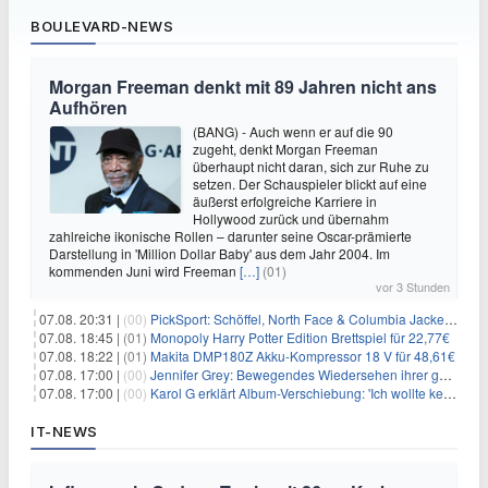
BOULEVARD-NEWS
Morgan Freeman denkt mit 89 Jahren nicht ans
Aufhören
(BANG) - Auch wenn er auf die 90
zugeht, denkt Morgan Freeman
überhaupt nicht daran, sich zur Ruhe zu
setzen. Der Schauspieler blickt auf eine
äußerst erfolgreiche Karriere in
Hollywood zurück und übernahm
zahlreiche ikonische Rollen – darunter seine Oscar-prämierte
Darstellung in 'Million Dollar Baby' aus dem Jahr 2004. Im
kommenden Juni wird Freeman
[…]
(01)
vor 3 Stunden
07.08. 20:31 |
(00)
PickSport: Schöffel, North Face & Columbia Jacken ab 39,60€
07.08. 18:45 |
(01)
Monopoly Harry Potter Edition Brettspiel für 22,77€
07.08. 18:22 |
(01)
Makita DMP180Z Akku-Kompressor 18 V für 48,61€
07.08. 17:00 |
(00)
Jennifer Grey: Bewegendes Wiedersehen ihrer geschiedenen Eltern kurz vor dem Tod ihrer Mutter
07.08. 17:00 |
(00)
Karol G erklärt Album-Verschiebung: 'Ich wollte keine persönliche Situation ausnutzen'
IT-NEWS