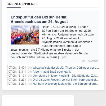
BUSINESS/PRESSE
Endspurt für den B2Run Berlin:
Anmeldeschluss am 26. August
Berlin, 07.08.2026 (lifePR) - Für den
B2Run Berlin am 16. September 2026
können sich Unternehmen noch bis zum
26. August 2026 anmelden. Im
Olympiastadion kommen Mitarbeitende
aus Unternehmen jeder Größe
zusammen, um die 5,7 Kilometer lange Strecke in der
beeindruckenden Stadionkulisse zu absolvieren. Als Teil der
deutschlandweiten B2Run Laufserie
[…]
(00)
vor 7 Stunden
07.08. 16:47 |
(00)
Wirtschaftsstaatssekretär Thomas Dörflinger besucht Handwerksbetrieb im Kammerbezirk Freiburg
07.08. 16:31 |
(00)
Arbeit macht Spaß oder krank
07.08. 16:10 |
(00)
Vernetzung in jeder Hinsicht – Die Städte der Zukunft sind grün-blau
07.08. 15:29 |
(00)
Drei bis zehn Prozent, so viel Strom verbraucht ein Aufzug im Gebäude
07.08. 15:20 |
(00)
Northern Discovery Metals gibt die Börsennotierung an der Frankfurter Wertpapierbörse bekannt