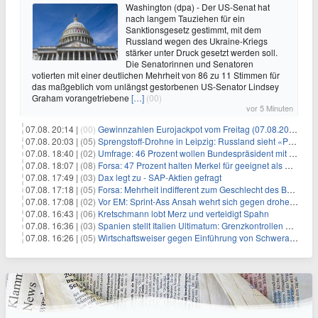
Washington (dpa) - Der US-Senat hat
nach langem Tauziehen für ein
Sanktionsgesetz gestimmt, mit dem
Russland wegen des Ukraine-Kriegs
stärker unter Druck gesetzt werden soll.
Die Senatorinnen und Senatoren
votierten mit einer deutlichen Mehrheit von 86 zu 11 Stimmen für
das maßgeblich vom unlängst gestorbenen US-Senator Lindsey
Graham vorangetriebene
[…]
(00)
vor 5 Minuten
07.08. 20:14 |
(00)
Gewinnzahlen Eurojackpot vom Freitag (07.08.2026)
07.08. 20:03 |
(05)
Sprengstoff-Drohne in Leipzig: Russland sieht «Provokation»
07.08. 18:40 |
(02)
Umfrage: 46 Prozent wollen Bundespräsident mit Politik-Erfahrung
07.08. 18:07 |
(08)
Forsa: 47 Prozent halten Merkel für geeignet als Bundespräsidentin
07.08. 17:49 |
(03)
Dax legt zu - SAP-Aktien gefragt
07.08. 17:18 |
(05)
Forsa: Mehrheit indifferent zum Geschlecht des Bundespräsidenten
07.08. 17:08 |
(02)
Vor EM: Sprint-Ass Ansah wehrt sich gegen drohende Sperre
07.08. 16:43 |
(06)
Kretschmann lobt Merz und verteidigt Spahn
07.08. 16:36 |
(03)
Spanien stellt Italien Ultimatum: Grenzkontrollen beenden
07.08. 16:26 |
(05)
Wirtschaftsweiser gegen Einführung von Schwerarbeiter-Rente