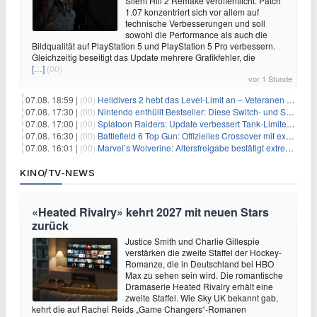
Silent Hill 2 Remake veröffentlicht. Patch
1.07 konzentriert sich vor allem auf
technische Verbesserungen und soll
sowohl die Performance als auch die
Bildqualität auf PlayStation 5 und PlayStation 5 Pro verbessern.
Gleichzeitig beseitigt das Update mehrere Grafikfehler, die
[…]
(00)
vor 1 Stunde
07.08. 18:59 |
(00)
Helldivers 2 hebt das Level-Limit an – Veteranen können endlich weiter aufsteigen
07.08. 17:30 |
(00)
Nintendo enthüllt Bestseller: Diese Switch- und Switch-2-Spiele verkaufen sich am besten
07.08. 17:00 |
(00)
Splatoon Raiders: Update verbessert Tank-Limiter und behebt Bugs
07.08. 16:30 |
(00)
Battlefield 6 Top Gun: Offizielles Crossover mit exklusiven Inhalten angekündigt
07.08. 16:01 |
(00)
Marvel’s Wolverine: Altersfreigabe bestätigt extreme Gewalt und düstere Szenen
KINO/TV-NEWS
«Heated Rivalry» kehrt 2027 mit neuen Stars
zurück
Justice Smith und Charlie Gillespie
verstärken die zweite Staffel der Hockey-
Romanze, die in Deutschland bei HBO
Max zu sehen sein wird. Die romantische
Dramaserie Heated Rivalry erhält eine
zweite Staffel. Wie Sky UK bekannt gab,
kehrt die auf Rachel Reids „Game Changers“-Romanen