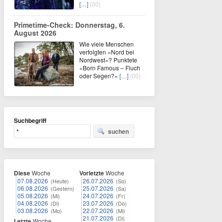
[…]
(00)
Primetime-Check: Donnerstag, 6.
August 2026
Wie viele Menschen
verfolgten «Nord bei
Nordwest»? Punktete
«Born Famous – Fluch
oder Segen?»
[…]
(00)
Suchbegriff
suchen
Diese
Woche
Vorletzte
Woche
07.08.2026
26.07.2026
(Heute)
(So)
06.08.2026
25.07.2026
(Gestern)
(Sa)
05.08.2026
24.07.2026
(Mi)
(Fr)
04.08.2026
23.07.2026
(Di)
(Do)
03.08.2026
22.07.2026
(Mo)
(Mi)
21.07.2026
(Di)
Letzte
Woche