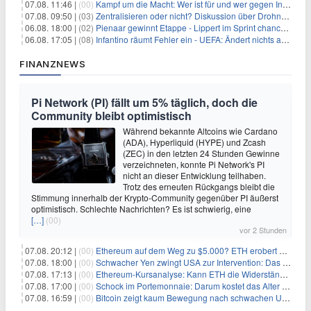
07.08. 11:46 |
(00)
Kampf um die Macht: Wer ist für und wer gegen Infantino?
07.08. 09:50 |
(03)
Zentralisieren oder nicht? Diskussion über Drohnenabwehr
06.08. 18:00 |
(02)
Pienaar gewinnt Etappe - Lippert im Sprint chancenlos
06.08. 17:05 |
(08)
Infantino räumt Fehler ein - UEFA: Ändert nichts an Boykott
FINANZNEWS
Pi Network (PI) fällt um 5% täglich, doch die
Community bleibt optimistisch
Während bekannte Altcoins wie Cardano
(ADA), Hyperliquid (HYPE) und Zcash
(ZEC) in den letzten 24 Stunden Gewinne
verzeichneten, konnte Pi Network's PI
nicht an dieser Entwicklung teilhaben.
Trotz des erneuten Rückgangs bleibt die
Stimmung innerhalb der Krypto-Community gegenüber PI äußerst
optimistisch. Schlechte Nachrichten? Es ist schwierig, eine
[…]
(00)
vor 2 Stunden
07.08. 20:12 |
(00)
Ethereum auf dem Weg zu $5.000? ETH erobert wichtige Marke zurück, während Institutionen weiter akkumulieren
07.08. 18:00 |
(00)
Schwacher Yen zwingt USA zur Intervention: Das größte Risiko seit 15 Jahren
07.08. 17:13 |
(00)
Ethereum-Kursanalyse: Kann ETH die Widerstände der gleitenden Durchschnitte überwinden?
07.08. 17:00 |
(00)
Schock im Portemonnaie: Darum kostet das Alter deutlich mehr als Sie denken
07.08. 16:59 |
(00)
Bitcoin zeigt kaum Bewegung nach schwachen US-Arbeitsmarktdaten, Fed-Zinserhöhungschancen sinken auf 44%