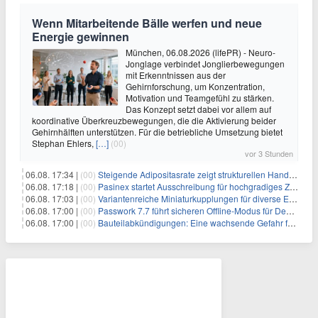
Wenn Mitarbeitende Bälle werfen und neue
Energie gewinnen
München, 06.08.2026 (lifePR) - Neuro-
Jonglage verbindet Jonglierbewegungen
mit Erkenntnissen aus der
Gehirnforschung, um Konzentration,
Motivation und Teamgefühl zu stärken.
Das Konzept setzt dabei vor allem auf
koordinative Überkreuzbewegungen, die die Aktivierung beider
Gehirnhälften unterstützen. Für die betriebliche Umsetzung bietet
Stephan Ehlers,
[…]
(00)
vor 3 Stunden
06.08. 17:34 |
(00)
Steigende Adipositasrate zeigt strukturellen Handlungsbedarf bei der Ernährung schulpflichtiger Kinder
06.08. 17:18 |
(00)
Pasinex startet Ausschreibung für hochgradiges Zinksulfidkonzentrat mit Germanium- und Silbergehalten und stellt ein Betriebsupdate bereit
06.08. 17:03 |
(00)
Variantenreiche Miniaturkupplungen für diverse Einsatzbereiche
06.08. 17:00 |
(00)
Passwork 7.7 führt sicheren Offline-Modus für Desktop- und Mobile-Apps ein
06.08. 17:00 |
(00)
Bauteilabkündigungen: Eine wachsende Gefahr für industrielle Elektroniksysteme