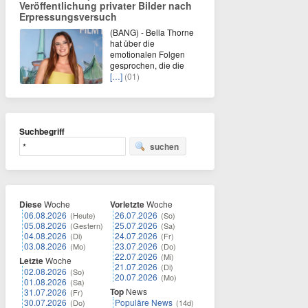
Veröffentlichung privater Bilder nach
Erpressungsversuch
(BANG) - Bella Thorne
hat über die
emotionalen Folgen
gesprochen, die die
[…]
(01)
Suchbegriff
suchen
Diese
Woche
Vorletzte
Woche
06.08.2026
26.07.2026
(Heute)
(So)
05.08.2026
25.07.2026
(Gestern)
(Sa)
04.08.2026
24.07.2026
(Di)
(Fr)
03.08.2026
23.07.2026
(Mo)
(Do)
22.07.2026
(Mi)
Letzte
Woche
21.07.2026
(Di)
02.08.2026
(So)
20.07.2026
(Mo)
01.08.2026
(Sa)
Top
News
31.07.2026
(Fr)
30.07.2026
Populäre News
(Do)
(14d)