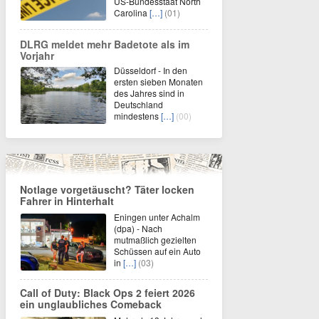
US-Bundesstaat North
Carolina
[…]
(01)
DLRG meldet mehr Badetote als im
Vorjahr
Düsseldorf - In den
ersten sieben Monaten
des Jahres sind in
Deutschland
mindestens
[…]
(00)
Notlage vorgetäuscht? Täter locken
Fahrer in Hinterhalt
Eningen unter Achalm
(dpa) - Nach
mutmaßlich gezielten
Schüssen auf ein Auto
in
[…]
(03)
Call of Duty: Black Ops 2 feiert 2026
ein unglaubliches Comeback