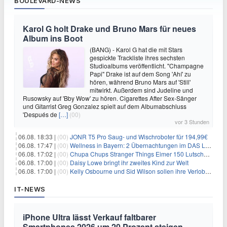
BOULEVARD-NEWS
Karol G holt Drake und Bruno Mars für neues
Album ins Boot
(BANG) - Karol G hat die mit Stars
gespickte Trackliste ihres sechsten
Studioalbums veröffentlicht. "Champagne
Papi" Drake ist auf dem Song 'Ahí' zu
hören, während Bruno Mars auf 'Still'
mitwirkt. Außerdem sind Judeline und
Rusowsky auf 'Bby Wow' zu hören. Cigarettes After Sex-Sänger
und Gitarrist Greg Gonzalez spielt auf dem Albumabschluss
'Después de
[…]
(00)
vor 3 Stunden
06.08. 18:33 |
(00)
JONR T5 Pro Saug- und Wischroboter für 194,99€
06.08. 17:47 |
(00)
Wellness in Bayern: 2 Übernachtungen im DAS LUDWIG Sports Resort inkl. HP + Wellness ab 174€ p.P.
06.08. 17:02 |
(00)
Chupa Chups Stranger Things Eimer 150 Lutscher für 21,95€
06.08. 17:00 |
(00)
Daisy Lowe bringt ihr zweites Kind zur Welt
06.08. 17:00 |
(00)
Kelly Osbourne und Sid Wilson sollen ihre Verlobung gelöst haben
IT-NEWS
iPhone Ultra lässt Verkauf faltbarer
Smartphones 2026 um 20 Prozent steigen