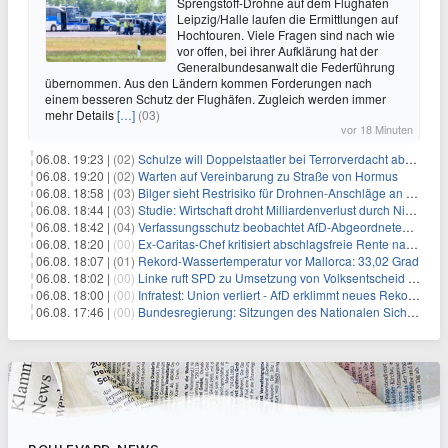
Sprengstoff-Drohne auf dem Flughafen
Leipzig/Halle laufen die Ermittlungen auf
Hochtouren. Viele Fragen sind nach wie
vor offen, bei ihrer Aufklärung hat der
Generalbundesanwalt die Federführung
übernommen. Aus den Ländern kommen Forderungen nach
einem besseren Schutz der Flughäfen. Zugleich werden immer
mehr Details
[…]
(03)
vor 18 Minuten
06.08. 19:23 |
(02)
Schulze will Doppelstaatler bei Terrorverdacht abschieben
06.08. 19:20 |
(02)
Warten auf Vereinbarung zu Straße von Hormus
06.08. 18:58 |
(03)
Bilger sieht Restrisiko für Drohnen-Anschläge an Flughäfen
06.08. 18:44 |
(03)
Studie: Wirtschaft droht Milliardenverlust durch Niedrigwasser
06.08. 18:42 |
(04)
Verfassungsschutz beobachtet AfD-Abgeordneten Nolte
06.08. 18:20 |
(00)
Ex-Caritas-Chef kritisiert abschlagsfreie Rente nach 45 Jahren
06.08. 18:07 |
(01)
Rekord-Wassertemperatur vor Mallorca: 33,02 Grad
06.08. 18:02 |
(00)
Linke ruft SPD zu Umsetzung von Volksentscheid auf
06.08. 18:00 |
(00)
Infratest: Union verliert - AfD erklimmt neues Rekordhoch
06.08. 17:46 |
(00)
Bundesregierung: Sitzungen des Nationalen Sicherheitsrates geheim