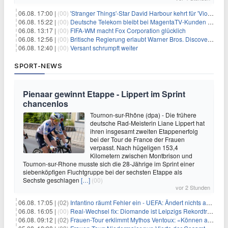
06.08. 17:00 |
(00)
'Stranger Things'-Star David Harbour kehrt für 'Violent Night 2' zurück – Kristen Bell stößt zur Besetzung
06.08. 15:22 |
(00)
Deutsche Telekom bleibt bei MagentaTV-Kunden vage
06.08. 13:17 |
(00)
FIFA-WM macht Fox Corporation glücklich
06.08. 12:56 |
(00)
Britische Regierung erlaubt Warner Bros. Discovery-Übernahme
06.08. 12:40 |
(00)
Versant schrumpft weiter
SPORT-NEWS
Pienaar gewinnt Etappe - Lippert im Sprint
chancenlos
Tournon-sur-Rhône (dpa) - Die frühere
deutsche Rad-Meisterin Liane Lippert hat
ihren insgesamt zweiten Etappenerfolg
bei der Tour de France der Frauen
verpasst. Nach hügeligen 153,4
Kilometern zwischen Montbrison und
Tournon-sur-Rhone musste sich die 28-Jährige im Sprint einer
siebenköpfigen Fluchtgruppe bei der sechsten Etappe als
Sechste geschlagen
[…]
(00)
vor 2 Stunden
06.08. 17:05 |
(02)
Infantino räumt Fehler ein - UEFA: Ändert nichts an Boykott
06.08. 16:05 |
(00)
Real-Wechsel fix: Diomande ist Leipzigs Rekordtransfer
06.08. 09:12 |
(02)
Frauen-Tour erklimmt Mythos Ventoux: «Können alles schaffen»