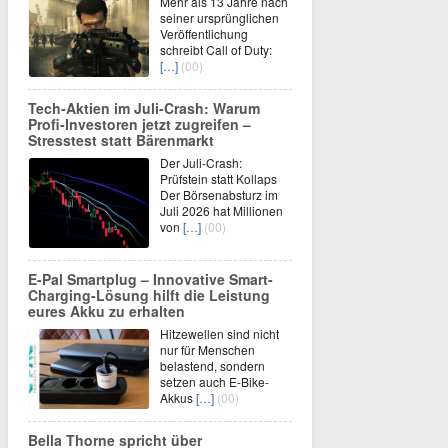
Mehr als 13 Jahre nach
seiner ursprünglichen
Veröffentlichung
schreibt Call of Duty:
[…]
(00)
Tech-Aktien im Juli-Crash: Warum
Profi-Investoren jetzt zugreifen –
Stresstest statt Bärenmarkt
Der Juli-Crash:
Prüfstein statt Kollaps
Der Börsenabsturz im
Juli 2026 hat Millionen
von
[…]
(00)
E-Pal Smartplug – Innovative Smart-
Charging-Lösung hilft die Leistung
eures Akku zu erhalten
Hitzewellen sind nicht
nur für Menschen
belastend, sondern
setzen auch E-Bike-
Akkus
[…]
(00)
Bella Thorne spricht über