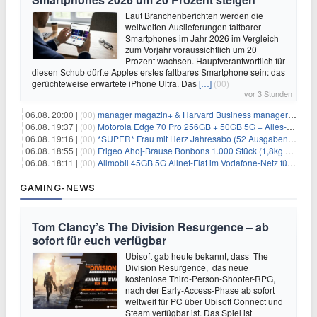
Laut Branchenberichten werden die
weltweiten Auslieferungen faltbarer
Smartphones im Jahr 2026 im Vergleich
zum Vorjahr voraussichtlich um 20
Prozent wachsen. Hauptverantwortlich für
diesen Schub dürfte Apples erstes faltbares Smartphone sein: das
gerüchteweise erwartete iPhone Ultra. Das
[…]
(00)
vor 3 Stunden
06.08. 20:00 |
(00)
manager magazin+ & Harvard Business manager+ Digital-Kombi-Abo 1 Monat kostenlos
06.08. 19:37 |
(00)
Motorola Edge 70 Pro 256GB + 50GB 5G + Alles-Flat im Vodafone-Netz für 19,99€/Monat – eff. 0,61€/Monat
06.08. 19:16 |
(00)
*SUPER* Frau mit Herz Jahresabo (52 Ausgaben) für 161,40€ + bis zu 150€ Prämie
06.08. 18:55 |
(00)
Frigeo Ahoj-Brause Bonbons 1.000 Stück (1,8kg Eimer) für 6,29€
06.08. 18:11 |
(00)
Allmobil 45GB 5G Allnet-Flat im Vodafone-Netz für eff. 5,91€/Monat dank 50€ Wechselbonus + 0€ AG
GAMING-NEWS
Tom Clancy’s The Division Resurgence – ab
sofort für euch verfügbar
Ubisoft gab heute bekannt, dass The
Division Resurgence, das neue
kostenlose Third-Person-Shooter-RPG,
nach der Early-Access-Phase ab sofort
weltweit für PC über Ubisoft Connect und
Steam verfügbar ist. Das Spiel ist