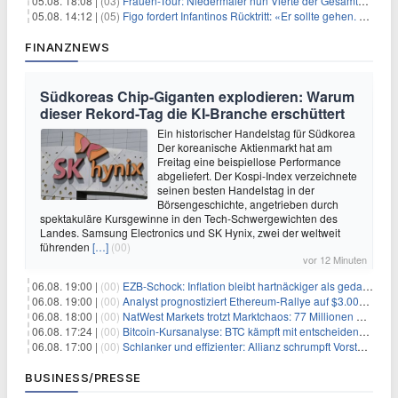
05.08. 18:08 |
(03)
Frauen-Tour: Niedermaier nun Vierte der Gesamtwertung
05.08. 14:12 |
(05)
Figo fordert Infantinos Rücktritt: «Er sollte gehen. Jetzt»
FINANZNEWS
Südkoreas Chip-Giganten explodieren: Warum
dieser Rekord-Tag die KI-Branche erschüttert
Ein historischer Handelstag für Südkorea
Der koreanische Aktienmarkt hat am
Freitag eine beispiellose Performance
abgeliefert. Der Kospi-Index verzeichnete
seinen besten Handelstag in der
Börsengeschichte, angetrieben durch
spektakuläre Kursgewinne in den Tech-Schwergewichten des
Landes. Samsung Electronics und SK Hynix, zwei der weltweit
führenden
[…]
(00)
vor 12 Minuten
06.08. 19:00 |
(00)
EZB-Schock: Inflation bleibt hartnäckiger als gedacht – 2027 wird zum kritischen Test
06.08. 19:00 |
(00)
Analyst prognostiziert Ethereum-Rallye auf $3.000 nach entscheidendem On-Chain-Ausbruch
06.08. 18:00 |
(00)
NatWest Markets trotzt Marktchaos: 77 Millionen Pfund Gewinn im ersten Halbjahr
06.08. 17:24 |
(00)
Bitcoin-Kursanalyse: BTC kämpft mit entscheidender $65K-Hürde, während sich ein Liquidationscluster aufbaut
06.08. 17:00 |
(00)
Schlanker und effizienter: Allianz schrumpft Vorstand auf 8 Köpfe – das steckt dahinter
BUSINESS/PRESSE