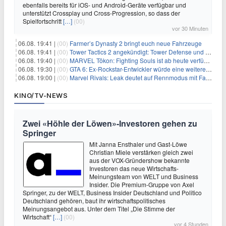
ebenfalls bereits für iOS- und Android-Geräte verfügbar und
unterstützt Crossplay und Cross-Progression, so dass der
Spielfortschritt
[…]
(00)
vor 30 Minuten
06.08. 19:41 |
(00)
Farmer’s Dynasty 2 bringt euch neue Fahrzeuge
06.08. 19:41 |
(00)
Tower Tactics 2 angekündigt: Tower Defense und Deckbuilding Kombo kehrt zurück
06.08. 19:40 |
(00)
MARVEL Tōkon: Fighting Souls ist ab heute verfügbar
06.08. 19:30 |
(00)
GTA 6: Ex-Rockstar-Entwickler würde eine weitere Verschiebung nicht überraschen
06.08. 19:00 |
(00)
Marvel Rivals: Leak deutet auf Rennmodus mit Fahrzeugen hin
KINO/TV-NEWS
Zwei «Höhle der Löwen»-Investoren gehen zu
Springer
Mit Janna Ensthaler und Gast-Löwe
Christian Miele verstärken gleich zwei
aus der VOX-Gründershow bekannte
Investoren das neue Wirtschafts-
Meinungsteam von WELT und Business
Insider. Die Premium-Gruppe von Axel
Springer, zu der WELT, Business Insider Deutschland und Politico
Deutschland gehören, baut ihr wirtschaftspolitisches
Meinungsangebot aus. Unter dem Titel „Die Stimme der
Wirtschaft“
[…]
(00)
vor 4 Stunden