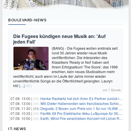
BOULEVARD-NEWS
Die Fugees kündigen neue Musik an: 'Auf
jeden Fall'
(BANG) - Die Fugees wollen erstmals seit
rund 30 Jahren wieder neue Musik
veröffentlichen. Die Interpreten des
Klassikers 'Ready or Not' haben seit
ihrem Erfolgsalbum 'The Score', das 1996
erschien, kein neues Studioalbum mehr
veröffentlicht, auch wenn im Laufe der Jahre immer wieder
unveröffentlichte Songs an die Öffentlichkeit gelangten. Lauryn
Hill
[…]
(00)
vor 1 Stunde
07.08. 13:00 |
(00)
Hanka Rackwitz hat sich ihren Ex-Partner zurück ins Haus geholt
07.08. 13:00 |
(00)
Will Dieter Hallervorden sein französisches Schloss verkaufen?
07.08. 11:30 |
(04)
Degusta: 2 Boxen zum Preis von 1 für nur 16,99€ inkl. Versand
07.08. 10:33 |
(00)
Fanttik X9 Pro Elektrische Akku-Luftpumpe für 39,99€
07.08. 10:00 |
(00)
Earth, Wind Fire verschieben Konzert mit Lionel Richie nach medizinischem Notfall
IT-NEWS