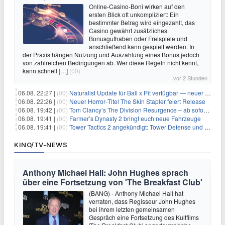
Online-Casino-Boni wirken auf den
ersten Blick oft unkompliziert: Ein
bestimmter Betrag wird eingezahlt, das
Casino gewährt zusätzliches
Bonusguthaben oder Freispiele und
anschließend kann gespielt werden. In
der Praxis hängen Nutzung und Auszahlung eines Bonus jedoch
von zahlreichen Bedingungen ab. Wer diese Regeln nicht kennt,
kann schnell
[…]
(00)
vor 2 Stunden
06.08. 22:27 |
(00)
Naturalist Update für Ball x Pit verfügbar — neuer Content auf allen Plattformen
06.08. 22:26 |
(00)
Neuer Horror‑Titel The Skin Stapler feiert Release
06.08. 19:42 |
(00)
Tom Clancy’s The Division Resurgence – ab sofort für euch verfügbar
06.08. 19:41 |
(00)
Farmer’s Dynasty 2 bringt euch neue Fahrzeuge
06.08. 19:41 |
(00)
Tower Tactics 2 angekündigt: Tower Defense und Deckbuilding Kombo kehrt zurück
KINO/TV-NEWS
Anthony Michael Hall: John Hughes sprach
über eine Fortsetzung von 'The Breakfast Club'
(BANG) - Anthony Michael Hall hat
verraten, dass Regisseur John Hughes
bei ihrem letzten gemeinsamen
Gespräch eine Fortsetzung des Kultfilms