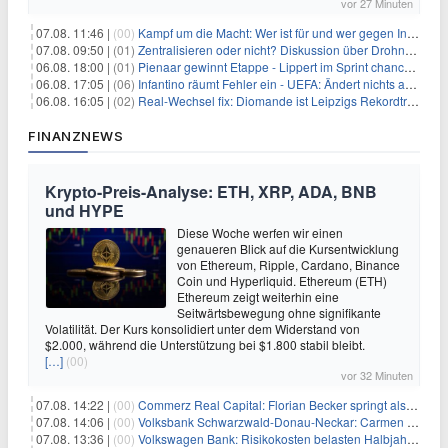
vor 27 Minuten
07.08. 11:46 |
(00)
Kampf um die Macht: Wer ist für und wer gegen Infantino?
07.08. 09:50 |
(01)
Zentralisieren oder nicht? Diskussion über Drohnenabwehr
06.08. 18:00 |
(01)
Pienaar gewinnt Etappe - Lippert im Sprint chancenlos
06.08. 17:05 |
(06)
Infantino räumt Fehler ein - UEFA: Ändert nichts an Boykott
06.08. 16:05 |
(02)
Real-Wechsel fix: Diomande ist Leipzigs Rekordtransfer
FINANZNEWS
Krypto-Preis-Analyse: ETH, XRP, ADA, BNB
und HYPE
Diese Woche werfen wir einen
genaueren Blick auf die Kursentwicklung
von Ethereum, Ripple, Cardano, Binance
Coin und Hyperliquid. Ethereum (ETH)
Ethereum zeigt weiterhin eine
Seitwärtsbewegung ohne signifikante
Volatilität. Der Kurs konsolidiert unter dem Widerstand von
$2.000, während die Unterstützung bei $1.800 stabil bleibt.
[…]
(00)
vor 32 Minuten
07.08. 14:22 |
(00)
Commerz Real Capital: Florian Becker springt als Leiter ein
07.08. 14:06 |
(00)
Volksbank Schwarzwald-Donau-Neckar: Carmen Wedam übernimmt Aufsichtsratsvorsitz
07.08. 13:36 |
(00)
Volkswagen Bank: Risikokosten belasten Halbjahresergebnis