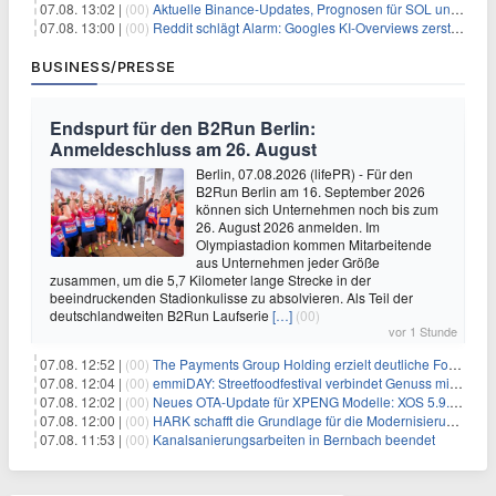
07.08. 13:02 |
(00)
Aktuelle Binance-Updates, Prognosen für SOL und DOGE: Zusammenfassung vom 7. August
07.08. 13:00 |
(00)
Reddit schlägt Alarm: Googles KI-Overviews zerstören das Traffic-Geschäftsmodell
BUSINESS/PRESSE
Endspurt für den B2Run Berlin:
Anmeldeschluss am 26. August
Berlin, 07.08.2026 (lifePR) - Für den
B2Run Berlin am 16. September 2026
können sich Unternehmen noch bis zum
26. August 2026 anmelden. Im
Olympiastadion kommen Mitarbeitende
aus Unternehmen jeder Größe
zusammen, um die 5,7 Kilometer lange Strecke in der
beeindruckenden Stadionkulisse zu absolvieren. Als Teil der
deutschlandweiten B2Run Laufserie
[…]
(00)
vor 1 Stunde
07.08. 12:52 |
(00)
The Payments Group Holding erzielt deutliche Fortschritte bei ihren AI-Projekten
07.08. 12:04 |
(00)
emmiDAY: Streetfoodfestival verbindet Genuss mit Engagement gegen Brustkrebs
07.08. 12:02 |
(00)
Neues OTA-Update für XPENG Modelle: XOS 5.9.5 erweitert Sicherheits-, Lade- und Komfortfunktionen
07.08. 12:00 |
(00)
HARK schafft die Grundlage für die Modernisierung seiner IBM i-Anwendungen
07.08. 11:53 |
(00)
Kanalsanierungsarbeiten in Bernbach beendet