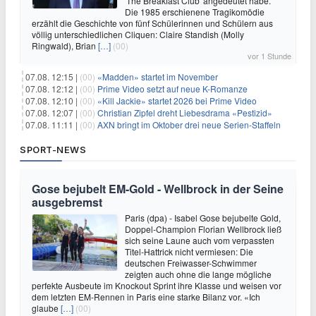
'The Breakfast Club' angedeutet habe.
Die 1985 erschienene Tragikomödie
erzählt die Geschichte von fünf Schülerinnen und Schülern aus
völlig unterschiedlichen Cliquen: Claire Standish (Molly
Ringwald), Brian
[…]
(00)
vor 1 Stunde
07.08. 12:15 |
(00)
«Madden» startet im November
07.08. 12:12 |
(00)
Prime Video setzt auf neue K-Romanze
07.08. 12:10 |
(00)
«Kill Jackie» startet 2026 bei Prime Video
07.08. 12:07 |
(00)
Christian Zipfel dreht Liebesdrama «Pestizid»
07.08. 11:11 |
(00)
AXN bringt im Oktober drei neue Serien-Staffeln
SPORT-NEWS
Gose bejubelt EM-Gold - Wellbrock in der Seine
ausgebremst
Paris (dpa) - Isabel Gose bejubelte Gold,
Doppel-Champion Florian Wellbrock ließ
sich seine Laune auch vom verpassten
Titel-Hattrick nicht vermiesen: Die
deutschen Freiwasser-Schwimmer
zeigten auch ohne die lange mögliche
perfekte Ausbeute im Knockout Sprint ihre Klasse und weisen vor
dem letzten EM-Rennen in Paris eine starke Bilanz vor. «Ich
glaube
[…]
(00)