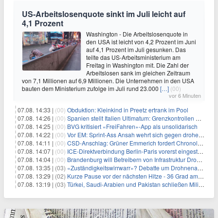
US-Arbeitslosenquote sinkt im Juli leicht auf
4,1 Prozent
Washington - Die Arbeitslosenquote in
den USA ist leicht von 4,2 Prozent im Juni
auf 4,1 Prozent im Juli gesunken. Das
teilte das US-Arbeitsministerium am
Freitag in Washington mit. Die Zahl der
Arbeitslosen sank im gleichen Zeitraum
von 7,1 Millionen auf 6,9 Millionen. Die Unternehmen in den USA
bauten dem Ministerium zufolge im Juli rund 23.000
[…]
(00)
vor 6 Minuten
07.08. 14:33 |
(00)
Obduktion: Kleinkind in Preetz ertrank im Pool
07.08. 14:26 |
(00)
Spanien stellt Italien Ultimatum: Grenzkontrollen beenden
07.08. 14:25 |
(00)
BVG kritisiert «FreiFahren»-App als unsolidarisch
07.08. 14:22 |
(00)
Vor EM: Sprint-Ass Ansah wehrt sich gegen drohende Sperre
07.08. 14:11 |
(00)
CSD-Anschlag: Grüner Emmerich fordert Chronologie von Dobrindt
07.08. 14:07 |
(00)
ICE-Direktverbindung Berlin-Paris vorerst eingestellt
07.08. 14:04 |
(00)
Brandenburg will Betreibern von Infrastruktur Drohnenabwehr erlauben
07.08. 13:35 |
(03)
«Zuständigkeitswirrwarr»? Debatte um Drohnenabwehr entbrannt
07.08. 13:29 |
(02)
Kurze Pause vor der nächsten Hitze - 36 Grad am Wochenende
07.08. 13:19 |
(03)
Türkei, Saudi-Arabien und Pakistan schließen Militärpakt