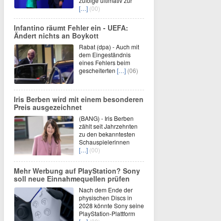
zufolge ultimativ zur
[…]
(00)
Infantino räumt Fehler ein - UEFA:
Ändert nichts an Boykott
Rabat (dpa) - Auch mit
dem Eingeständnis
eines Fehlers beim
gescheiterten
[…]
(06)
Iris Berben wird mit einem besonderen
Preis ausgezeichnet
(BANG) - Iris Berben
zählt seit Jahrzehnten
zu den bekanntesten
Schauspielerinnen
[…]
(00)
Mehr Werbung auf PlayStation? Sony
soll neue Einnahmequellen prüfen
Nach dem Ende der
physischen Discs in
2028 könnte Sony seine
PlayStation-Plattform