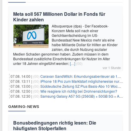
Meta soll 567 Millionen Dollar in Fonds für
Kinder zahlen
Albuquerque (dpa) - Der Facebook-
Konzern Meta soll nach einer
Gerichtsentscheidung im US-
Bundesstaat New Mexico mehr als eine
halbe Milliarde Dollar für Hilfen an Kinder
zahlen, die durch Nutzung sozialer
Medien Schaden genommen haben. Zudem müssen in dem
Bundesstaat zusätzliche Einschränkungen für Nutzer im Alter
unter 18 Jahren eingeführt werden:
[…]
(00)
vor 1 Stunde
07.08. 14:00 |
(00)
Caravan SandWitch: Erkundungsabenteuer ab 13.08. gratis im Epic Games Store
07.08. 13:11 |
(00)
iPhone 18 Pro zum Marktstart möglicherweise nur begrenzt verfügbar
07.08. 13:00 |
(00)
Süddeutsche Zeitung SZ Plus Basis-Abo 10 Wochen für 10€
07.08. 12:50 |
(00)
Wie reagiere ich richtig bei Drohnensichtungen?
07.08. 12:30 |
(00)
Samsung Galaxy A57 5G (256GB) + 50GB 5G + Alles-Flat im Vodafone-Netz für 19,99€/Monat – eff. 2,36€/Monat
GAMING-NEWS
Bonusbedingungen richtig lesen: Die
häufigsten Stolperfallen