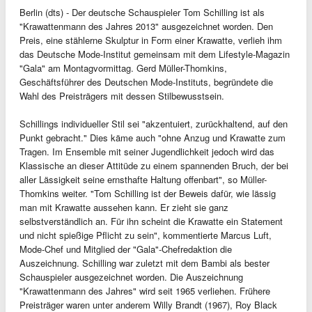
Berlin (dts) - Der deutsche Schauspieler Tom Schilling ist als
"Krawattenmann des Jahres 2013" ausgezeichnet worden. Den
Preis, eine stählerne Skulptur in Form einer Krawatte, verlieh ihm
das Deutsche Mode-Institut gemeinsam mit dem Lifestyle-Magazin
"Gala" am Montagvormittag. Gerd Müller-Thomkins,
Geschäftsführer des Deutschen Mode-Instituts, begründete die
Wahl des Preisträgers mit dessen Stilbewusstsein.
Schillings individueller Stil sei "akzentuiert, zurückhaltend, auf den
Punkt gebracht." Dies käme auch "ohne Anzug und Krawatte zum
Tragen. Im Ensemble mit seiner Jugendlichkeit jedoch wird das
Klassische an dieser Attitüde zu einem spannenden Bruch, der bei
aller Lässigkeit seine ernsthafte Haltung offenbart", so Müller-
Thomkins weiter. "Tom Schilling ist der Beweis dafür, wie lässig
man mit Krawatte aussehen kann. Er zieht sie ganz
selbstverständlich an. Für ihn scheint die Krawatte ein Statement
und nicht spießige Pflicht zu sein", kommentierte Marcus Luft,
Mode-Chef und Mitglied der "Gala"-Chefredaktion die
Auszeichnung. Schilling war zuletzt mit dem Bambi als bester
Schauspieler ausgezeichnet worden. Die Auszeichnung
"Krawattenmann des Jahres" wird seit 1965 verliehen. Frühere
Preisträger waren unter anderem Willy Brandt (1967), Roy Black