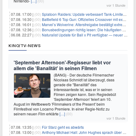
Nintendo-
[…]
(00)
vor 1 Stunde
07.08. 17:00 |
(00)
Splatoon Raiders: Update verbessert Tank-Limiter und behebt Bugs
07.08. 16:30 |
(00)
Battlefield 6 Top Gun: Offizielles Crossover mit exklusiven Inhalten angekündigt
07.08. 16:01 |
(00)
Marvel’s Wolverine: Altersfreigabe bestätigt extreme Gewalt und düstere Szenen
07.08. 12:36 |
(00)
Bonusbedingungen richtig lesen: Die häufigsten Stolperfallen
06.08. 22:27 |
(00)
Naturalist Update für Ball x Pit verfügbar — neuer Content auf allen Plattformen
KINO/TV-NEWS
'September Afternoon'-Regisseur liebt vor
allem die 'Banalität' in seinen Filmen
(BANG) - Der deutsche Filmemacher
Nicolaas Schmidt ist überzeugt, dass
gerade die "Banalität" das
Interessanteste ist, was er in seinen
Filmen zeigen kann. Sein Regiedebüt
'September Afternoon' feiert am 10.
August im Wettbewerb 'Filmmakers of the Present' beim
Filmfestival von Locarno Premiere. In einer Regie-Notiz zu
seinem neuen Film erklärte
[…]
(00)
vor 1 Stunde
07.08. 13:35 |
(00)
Für Starz geht es abwärts
07.08. 13:00 |
(00)
Anthony Michael Hall: John Hughes sprach über eine Fortsetzung von 'The Breakfast Club'