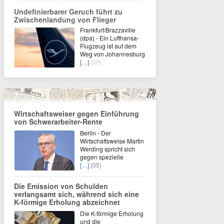
Undefinierbarer Geruch führt zu
Zwischenlandung von Flieger
Frankfurt/Brazzaville
(dpa) - Ein Lufthansa-
Flugzeug ist auf dem
Weg von Johannesburg
[…]
(00)
Wirtschaftsweiser gegen Einführung
von Schwerarbeiter-Rente
Berlin - Der
Wirtschaftsweise Martin
Werding spricht sich
gegen spezielle
[…]
(05)
Die Emission von Schulden
verlangsamt sich, während sich eine
K-förmige Erholung abzeichnet
Die K-förmige Erholung
und die