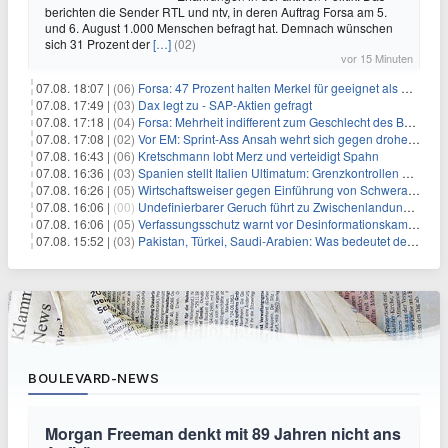
berichten die Sender RTL und ntv, in deren Auftrag Forsa am 5.
und 6. August 1.000 Menschen befragt hat. Demnach wünschen
sich 31 Prozent der
[…]
(02)
vor 15 Minuten
07.08. 18:07 |
(06)
Forsa: 47 Prozent halten Merkel für geeignet als Bundespräsidentin
07.08. 17:49 |
(03)
Dax legt zu - SAP-Aktien gefragt
07.08. 17:18 |
(04)
Forsa: Mehrheit indifferent zum Geschlecht des Bundespräsidenten
07.08. 17:08 |
(02)
Vor EM: Sprint-Ass Ansah wehrt sich gegen drohende Sperre
07.08. 16:43 |
(06)
Kretschmann lobt Merz und verteidigt Spahn
07.08. 16:36 |
(03)
Spanien stellt Italien Ultimatum: Grenzkontrollen beenden
07.08. 16:26 |
(05)
Wirtschaftsweiser gegen Einführung von Schwerarbeiter-Rente
07.08. 16:06 |
(00)
Undefinierbarer Geruch führt zu Zwischenlandung von Flieger
07.08. 16:06 |
(05)
Verfassungsschutz warnt vor Desinformationskampagne gegen Merz
07.08. 15:52 |
(03)
Pakistan, Türkei, Saudi-Arabien: Was bedeutet der neue Pakt?
BOULEVARD-NEWS
Morgan Freeman denkt mit 89 Jahren nicht ans