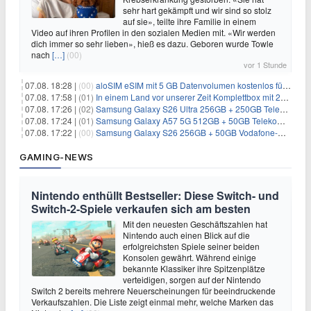
sehr hart gekämpft und wir sind so stolz
auf sie», teilte ihre Familie in einem
Video auf ihren Profilen in den sozialen Medien mit. «Wir werden
dich immer so sehr lieben», hieß es dazu. Geboren wurde Towle
nach
[…]
(00)
vor 1 Stunde
07.08. 18:28 |
(00)
aloSIM eSIM mit 5 GB Datenvolumen kostenlos für Windscribe-Pro-Nutzer
07.08. 17:58 |
(01)
In einem Land vor unserer Zeit Komplettbox mit 27 DVDs für 59,49€
07.08. 17:26 |
(02)
Samsung Galaxy S26 Ultra 256GB + 250GB Telekom-Netz für 34€/Monat (effektiv 5,42€/Monat)
07.08. 17:24 |
(01)
Samsung Galaxy A57 5G 512GB + 50GB Telekom-Netz für 20€/Monat (effektiv 3,33€/Monat)
07.08. 17:22 |
(00)
Samsung Galaxy S26 256GB + 50GB Vodafone-Netz für 19,99€/Monat (effektiv 1,26€/Monat)
GAMING-NEWS
Nintendo enthüllt Bestseller: Diese Switch- und
Switch-2-Spiele verkaufen sich am besten
Mit den neuesten Geschäftszahlen hat
Nintendo auch einen Blick auf die
erfolgreichsten Spiele seiner beiden
Konsolen gewährt. Während einige
bekannte Klassiker ihre Spitzenplätze
verteidigen, sorgen auf der Nintendo
Switch 2 bereits mehrere Neuerscheinungen für beeindruckende
Verkaufszahlen. Die Liste zeigt einmal mehr, welche Marken das