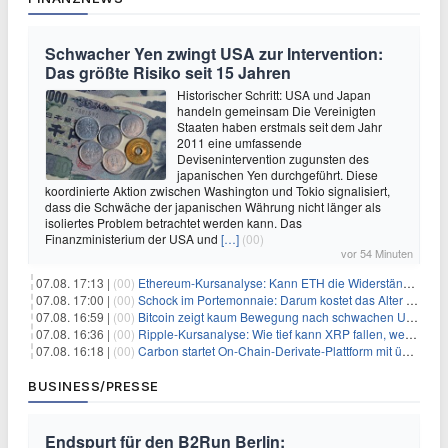
Schwacher Yen zwingt USA zur Intervention:
Das größte Risiko seit 15 Jahren
Historischer Schritt: USA und Japan
handeln gemeinsam Die Vereinigten
Staaten haben erstmals seit dem Jahr
2011 eine umfassende
Devisenintervention zugunsten des
japanischen Yen durchgeführt. Diese
koordinierte Aktion zwischen Washington und Tokio signalisiert,
dass die Schwäche der japanischen Währung nicht länger als
isoliertes Problem betrachtet werden kann. Das
Finanzministerium der USA und
[…]
(00)
vor 54 Minuten
07.08. 17:13 |
(00)
Ethereum-Kursanalyse: Kann ETH die Widerstände der gleitenden Durchschnitte überwinden?
07.08. 17:00 |
(00)
Schock im Portemonnaie: Darum kostet das Alter deutlich mehr als Sie denken
07.08. 16:59 |
(00)
Bitcoin zeigt kaum Bewegung nach schwachen US-Arbeitsmarktdaten, Fed-Zinserhöhungschancen sinken auf 44%
07.08. 16:36 |
(00)
Ripple-Kursanalyse: Wie tief kann XRP fallen, wenn die $1-Unterstützung am Wochenende verloren geht?
07.08. 16:18 |
(00)
Carbon startet On-Chain-Derivate-Plattform mit über 950 Märkten in einem Konto
BUSINESS/PRESSE
Endspurt für den B2Run Berlin: