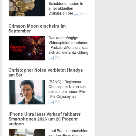
Schuldenemission In
einer aktuellen
Diskussion bei
[…]
(00)
Crimson Moon erscheint im
September
Das unabhängige
Videospielunternehmen
ProbablyMonsters, das
sich auf die Entwicklung
[…]
(00)
Christopher Nolan verbietet Handys
am Set
(BANG) - Regisseur
Christopher Nolan setzt
bei seinem neuen Film
'The Odyssey' auf
[…]
(00)
iPhone Ultra lässt Verkauf faltbarer
Smartphones 2026 um 20 Prozent
steigen
Laut Branchenberichten
werden die weltweiten