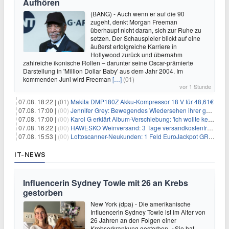
Aufhören
(BANG) - Auch wenn er auf die 90
zugeht, denkt Morgan Freeman
überhaupt nicht daran, sich zur Ruhe zu
setzen. Der Schauspieler blickt auf eine
äußerst erfolgreiche Karriere in
Hollywood zurück und übernahm
zahlreiche ikonische Rollen – darunter seine Oscar-prämierte
Darstellung in 'Million Dollar Baby' aus dem Jahr 2004. Im
kommenden Juni wird Freeman
[…]
(01)
vor 1 Stunde
07.08. 18:22 |
(01)
Makita DMP180Z Akku-Kompressor 18 V für 48,61€
07.08. 17:00 |
(00)
Jennifer Grey: Bewegendes Wiedersehen ihrer geschiedenen Eltern kurz vor dem Tod ihrer Mutter
07.08. 17:00 |
(00)
Karol G erklärt Album-Verschiebung: 'Ich wollte keine persönliche Situation ausnutzen'
07.08. 16:22 |
(00)
HAWESKO Weinversand: 3 Tage versandkostenfrei bestellen (MBW 25€)
07.08. 15:53 |
(00)
Lottoscanner-Neukunden: 1 Feld EuroJackpot GRATIS spielen
IT-NEWS
Influencerin Sydney Towle mit 26 an Krebs
gestorben
New York (dpa) - Die amerikanische
Influencerin Sydney Towle ist im Alter von
26 Jahren an den Folgen einer
Krebserkrankung gestorben. «Sie hat