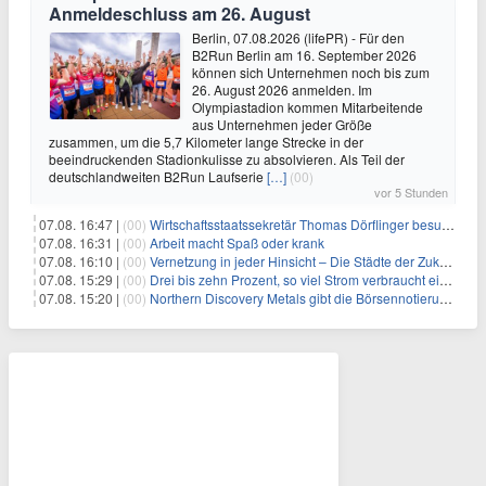
Anmeldeschluss am 26. August
Berlin, 07.08.2026 (lifePR) - Für den
B2Run Berlin am 16. September 2026
können sich Unternehmen noch bis zum
26. August 2026 anmelden. Im
Olympiastadion kommen Mitarbeitende
aus Unternehmen jeder Größe
zusammen, um die 5,7 Kilometer lange Strecke in der
beeindruckenden Stadionkulisse zu absolvieren. Als Teil der
deutschlandweiten B2Run Laufserie
[…]
(00)
vor 5 Stunden
07.08. 16:47 |
(00)
Wirtschaftsstaatssekretär Thomas Dörflinger besucht Handwerksbetrieb im Kammerbezirk Freiburg
07.08. 16:31 |
(00)
Arbeit macht Spaß oder krank
07.08. 16:10 |
(00)
Vernetzung in jeder Hinsicht – Die Städte der Zukunft sind grün-blau
07.08. 15:29 |
(00)
Drei bis zehn Prozent, so viel Strom verbraucht ein Aufzug im Gebäude
07.08. 15:20 |
(00)
Northern Discovery Metals gibt die Börsennotierung an der Frankfurter Wertpapierbörse bekannt