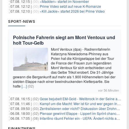
07.08. 12:15 |
(00)
«Madden» startet im November
07.08. 12:12 |
(00)
Prime Video setzt auf neue K-Romanze
07.08. 12:10 |
(00)
«Kill Jackie» startet 2026 bei Prime Video
SPORT-NEWS
Polnische Fahrerin siegt am Mont Ventoux und
holt Tour-Gelb
Mont Ventoux (dpa) - Radrennfahrerin
Katarzyna Niewiadoma-Phinney aus
Polen hat die Königsetappe bei der Tour
de France der Frauen zum legendären
Mont Ventoux für sich entschieden und
das Gelbe Trikot erobert. Die 31-Jährige
gewann die Bergankunft auf mehr als 1.900 Höhenmetern bei der
siebten Etappe nach einer beeindruckenden Kletterpartie. Sie
hatte
[…]
(02)
vor 56 Minuten
07.08. 16:15 |
(02)
Gose bejubelt EM-Gold - Wellbrock in der Seine ausgebremst
07.08. 11:46 |
(00)
Kampf um die Macht: Wer ist für und wer gegen Infantino?
07.08. 09:50 |
(03)
Zentralisieren oder nicht? Diskussion über Drohnenabwehr
06.08. 18:00 |
(02)
Pienaar gewinnt Etappe - Lippert im Sprint chancenlos
06.08. 17:05 |
(08)
Infantino räumt Fehler ein - UEFA: Ändert nichts an Boykott
FINANZNEWS