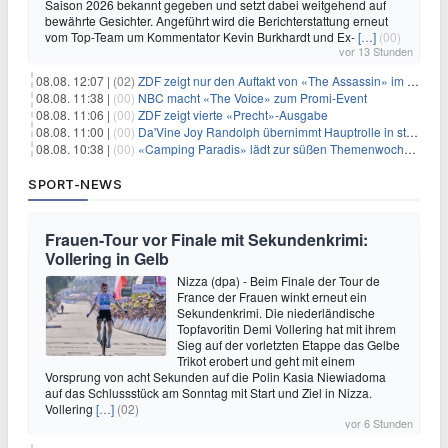
Saison 2026 bekannt gegeben und setzt dabei weitgehend auf
bewährte Gesichter. Angeführt wird die Berichterstattung erneut
vom Top-Team um Kommentator Kevin Burkhardt und Ex-
[…]
(00)
vor 13 Stunden
08.08. 12:07 |
(02)
ZDF zeigt nur den Auftakt von «The Assassin» im Fernsehen
08.08. 11:38 |
(00)
NBC macht «The Voice» zum Promi-Event
08.08. 11:06 |
(00)
ZDF zeigt vierte «Precht»-Ausgabe
08.08. 11:00 |
(00)
Da'Vine Joy Randolph übernimmt Hauptrolle in starbesetzter schwarzer Komödie
08.08. 10:38 |
(00)
«Camping Paradis» lädt zur süßen Themenwoche ein
SPORT-NEWS
Frauen-Tour vor Finale mit Sekundenkrimi:
Vollering in Gelb
Nizza (dpa) - Beim Finale der Tour de
France der Frauen winkt erneut ein
Sekundenkrimi. Die niederländische
Topfavoritin Demi Vollering hat mit ihrem
Sieg auf der vorletzten Etappe das Gelbe
Trikot erobert und geht mit einem
Vorsprung von acht Sekunden auf die Polin Kasia Niewiadoma
auf das Schlussstück am Sonntag mit Start und Ziel in Nizza.
Vollering
[…]
(02)
vor 6 Stunden