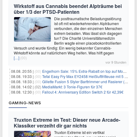
Wirkstoff aus Cannabis beendet Alpträume bei
über 1/3 der PTSD-Patienten
Die posttraumatische Belastungsstörung
ist oft mit wiederkehrenden Alpträumen
verbunden, die den einzelnen Menschen
extrem belasten. Was lässt sich dagegen
tun? Die Charité Universitätsmedizin
Berlin wagte einen placebokontrollierten
Versuch und wurde fündig: Ein wenig bekannter Cannabis-
Wirkstoff könnte auf natürlichem Weg helfen. Was hilft gegen
[…]
(00)
vor 9 Stunden
08.08. 20:55 |
(00)
Engelhorn Sale: 15% Extra-Rabatt on top auf Mode- und Sport-Artikel
08.08. 19:33 |
(00)
Tefal Easy Fry Max EY2458 Heißluftfritteuse mit 5 Litern für 64,99€
08.08. 18:33 |
(00)
Gillette Fusion 5 Styler Barttrimmer und Rasierer (All in One) für 16€
08.08. 14:02 |
(02)
MediaMarkt: 3 Tonie-Figuren für 37€
08.08. 12:30 |
(00)
Fallout 4: Anniversary Edition Switch 2 für 42,39€
GAMING-NEWS
Truxton Extreme im Test: Dieser neue Arcade-
Klassiker verzeiht dir gar nichts
Truxton Extreme ist ein vertikal