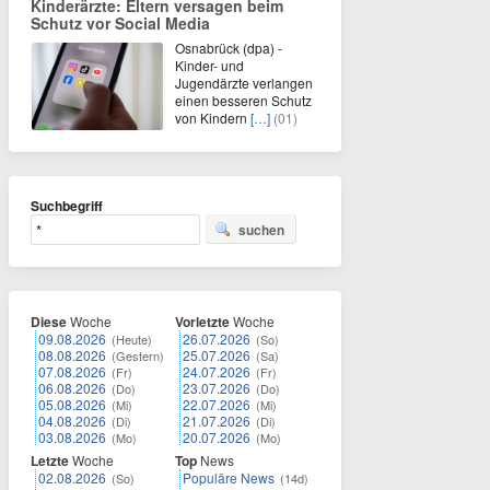
Kinderärzte: Eltern versagen beim
Schutz vor Social Media
Osnabrück (dpa) -
Kinder- und
Jugendärzte verlangen
einen besseren Schutz
von Kindern
[…]
(01)
Suchbegriff
suchen
Diese
Woche
Vorletzte
Woche
09.08.2026
26.07.2026
(Heute)
(So)
08.08.2026
25.07.2026
(Gestern)
(Sa)
07.08.2026
24.07.2026
(Fr)
(Fr)
06.08.2026
23.07.2026
(Do)
(Do)
05.08.2026
22.07.2026
(Mi)
(Mi)
04.08.2026
21.07.2026
(Di)
(Di)
03.08.2026
20.07.2026
(Mo)
(Mo)
Letzte
Woche
Top
News
02.08.2026
Populäre News
(So)
(14d)