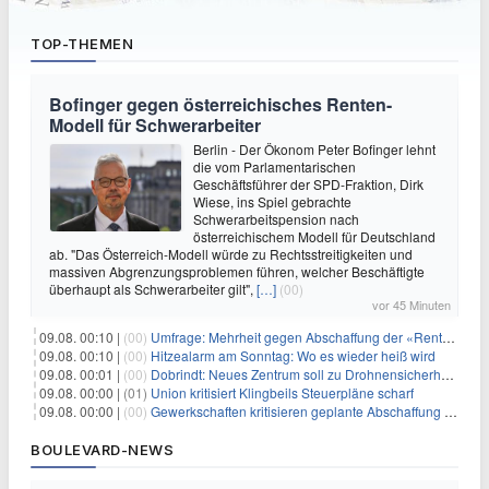
TOP-THEMEN
Bofinger gegen österreichisches Renten-
Modell für Schwerarbeiter
Berlin - Der Ökonom Peter Bofinger lehnt
die vom Parlamentarischen
Geschäftsführer der SPD-Fraktion, Dirk
Wiese, ins Spiel gebrachte
Schwerarbeitspension nach
österreichischem Modell für Deutschland
ab. "Das Österreich-Modell würde zu Rechtsstreitigkeiten und
massiven Abgrenzungsproblemen führen, welcher Beschäftigte
überhaupt als Schwerarbeiter gilt",
[…]
(00)
vor 45 Minuten
09.08. 00:10 |
(00)
Umfrage: Mehrheit gegen Abschaffung der «Rente mit 63»
09.08. 00:10 |
(00)
Hitzealarm am Sonntag: Wo es wieder heiß wird
09.08. 00:01 |
(00)
Dobrindt: Neues Zentrum soll zu Drohnensicherheit forschen
09.08. 00:00 |
(01)
Union kritisiert Klingbeils Steuerpläne scharf
09.08. 00:00 |
(00)
Gewerkschaften kritisieren geplante Abschaffung der "Rente mit 63"
BOULEVARD-NEWS