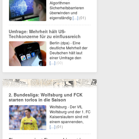
Algorithmen
Sicherheitsbarrieren
überwinden und
eigenständig
[…]
(01)
Umfrage: Mehrheit hält US-
Techkonzerne für zu einflussreich
Berlin (dpa) - Eine
deutliche Mehrheit der
Deutschen hält laut
einer Umfrage den
[…]
(00)
2. Bundesliga: Wolfsburg und FCK
starten torlos in die Saison
Wolfsburg - Der VfL
Wolfsburg und der 1. FC
Kaiserslautern sind mit
einem spannenden,
[…]
(01)