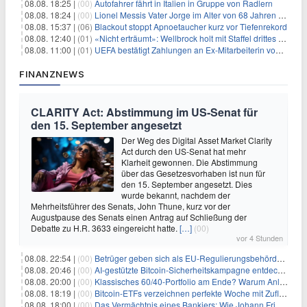
08.08. 18:25 |
(00)
Autofahrer fährt in Italien in Gruppe von Radlern
08.08. 18:24 |
(00)
Lionel Messis Vater Jorge im Alter von 68 Jahren gestorben
08.08. 15:37 |
(06)
Blackout stoppt Apnoetaucher kurz vor Tiefenrekord
08.08. 12:40 |
(01)
«Nicht erträumt»: Wellbrock holt mit Staffel drittes EM-Gold
08.08. 11:00 |
(01)
UEFA bestätigt Zahlungen an Ex-Mitarbeiterin von Infantino
FINANZNEWS
CLARITY Act: Abstimmung im US-Senat für
den 15. September angesetzt
Der Weg des Digital Asset Market Clarity
Act durch den US-Senat hat mehr
Klarheit gewonnen. Die Abstimmung
über das Gesetzesvorhaben ist nun für
den 15. September angesetzt. Dies
wurde bekannt, nachdem der
Mehrheitsführer des Senats, John Thune, kurz vor der
Augustpause des Senats einen Antrag auf Schließung der
Debatte zu H.R. 3633 eingereicht hatte.
[…]
(00)
vor 4 Stunden
08.08. 22:54 |
(00)
Betrüger geben sich als EU-Regulierungsbehörden aus, um Krypto-Nutzer nach MiCA-Deadline ins Visier zu nehmen
08.08. 20:46 |
(00)
AI-gestützte Bitcoin-Sicherheitskampagne entdeckt fast 5.000 Softwareprobleme in 390 Projekten
08.08. 20:00 |
(00)
Klassisches 60/40-Portfolio am Ende? Warum Anleger jetzt radikal umdenken müssen
08.08. 18:19 |
(00)
Bitcoin-ETFs verzeichnen perfekte Woche mit Zuflüssen auf 3-Monats-Hoch
08.08. 18:00 |
(00)
Das Vermächtnis eines Bankiers: Wie Johann Friedrich Städel sein Imperium unsterblich machte