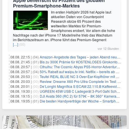
Apple beherrscht 65 Prozent des globalen
Premium-Smartphone-Marktes
Im ersten Halbjahr 2026 hat Apple laut
aktuellen Daten von Counterpoint
Research stolze 65 Prozent des
weltweiten Marktes für Premium-
Smartphones erobert. Vor allem die hohe
Nachfrage nach der iPhone 17 Modellreihe trieb das Wachstum
im Berichtszeitraum an. iPhone führt das Premium-Segment
[…]
(00)
vor 12 Stunden
08.08. 22:15 |
(04)
Amazon-Angebote des Tages – jeden Abend neue Deals zum Stöbern
08.08. 21:45 |
(01)
Bis zu 300€ Prämie für KOSTENLOSES Girokonto bei der Santander – 50€ schon nach 1 Woche!
08.08. 20:57 |
(00)
Cthulhu: The Cosmic Abyss PS5-Horror-Adventure für 27,99€
08.08. 20:57 |
(04)
50% Rabatt auf waipu.tv inkl. Netflix – bereits ab 9€/Monat (statt 17,99€)
08.08. 20:53 |
(00)
Teufel REAL BLUE NC 3 Over-Ear-Kopfhörer mit ANC für 149,99€
08.08. 20:03 |
(00)
Review: Dreame X60 Pro Ultra Complete im Test: 42.000 Pa, 100 °C Moppwäsche & erstaunlich viel Technik in nur 8,9 cm Höhe
08.08. 20:01 |
(00)
De’Longhi Magnifica S ECAM 22.110.B Kaffeevollautomat für 269€
08.08. 19:30 |
(00)
UGREEN 45W USB C Ladegerät 3-Port GaN Schnellladegerät für 12,96€
08.08. 19:15 |
(00)
DJI Avata 360 (RC 2) für 579€ – 8K 360° Kameradrohne
08.08. 19:05 |
(01)
Die besten Handyverträge der Woche – Smartphone-Tarife & SIM-Only im Überblick