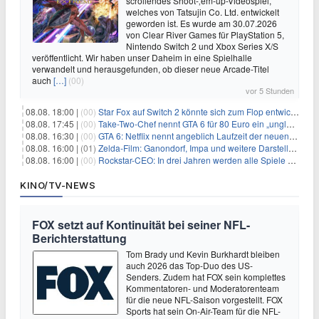
scrollendes Shoot-‚em-up-Videospiel,
welches von Tatsujin Co. Ltd. entwickelt
geworden ist. Es wurde am 30.07.2026
von Clear River Games für PlayStation 5,
Nintendo Switch 2 und Xbox Series X/S
veröffentlicht. Wir haben unser Daheim in eine Spielhalle
verwandelt und herausgefunden, ob dieser neue Arcade-Titel
auch
[…]
(00)
vor 5 Stunden
08.08. 18:00 |
(00)
Star Fox auf Switch 2 könnte sich zum Flop entwickeln
08.08. 17:45 |
(00)
Take-Two-Chef nennt GTA 6 für 80 Euro ein „unglaubliches Schnäppchen“
08.08. 16:30 |
(00)
GTA 6: Netflix nennt angeblich Laufzeit der neuen Gameplay-Präsentation
08.08. 16:00 |
(01)
Zelda-Film: Ganondorf, Impa und weitere Darsteller sollen feststehen
08.08. 16:00 |
(00)
Rockstar-CEO: In drei Jahren werden alle Spiele gestreamt
KINO/TV-NEWS
FOX setzt auf Kontinuität bei seiner NFL-
Berichterstattung
Tom Brady und Kevin Burkhardt bleiben
auch 2026 das Top-Duo des US-
Senders. Zudem hat FOX sein komplettes
Kommentatoren- und Moderatorenteam
für die neue NFL-Saison vorgestellt. FOX
Sports hat sein On-Air-Team für die NFL-