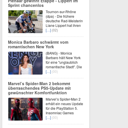
Pienaar gewinnt Etappe - Lippert im
Sprint chancenlos
Tournon-sur-Rhône
(dpa) - Die frühere
deutsche Rad-Meisterin
Liane Lippert hat ihren
[…]
(02)
Monica Barbaro schwärmt vom
romantischen New York
(BANG) - Monica
Barbaro hält New York
für eine "unglaublich
romantische Stadt". Die
[…]
(00)
Marvel’s Spider-Man 2 bekommt
überraschendes PS5-Update mit
gewünschter Komfortfunktion
Marvel’s Spider-Man 2
erhält ein neues Update
für die PlayStation 5.
Insomniac Games
[…]
(00)