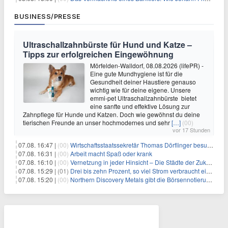
BUSINESS/PRESSE
Ultraschallzahnbürste für Hund und Katze –
Tipps zur erfolgreichen Eingewöhnung
Mörfelden-Walldorf, 08.08.2026 (lifePR) -
Eine gute Mundhygiene ist für die
Gesundheit deiner Haustiere genauso
wichtig wie für deine eigene. Unsere
emmi-pet Ultraschallzahnbürste bietet
eine sanfte und effektive Lösung zur
Zahnpflege für Hunde und Katzen. Doch wie gewöhnst du deine
tierischen Freunde an unser hochmodernes und sehr
[…]
(00)
vor 17 Stunden
07.08. 16:47 |
(00)
Wirtschaftsstaatssekretär Thomas Dörflinger besucht Handwerksbetrieb im Kammerbezirk Freiburg
07.08. 16:31 |
(00)
Arbeit macht Spaß oder krank
07.08. 16:10 |
(00)
Vernetzung in jeder Hinsicht – Die Städte der Zukunft sind grün-blau
07.08. 15:29 |
(01)
Drei bis zehn Prozent, so viel Strom verbraucht ein Aufzug im Gebäude
07.08. 15:20 |
(00)
Northern Discovery Metals gibt die Börsennotierung an der Frankfurter Wertpapierbörse bekannt