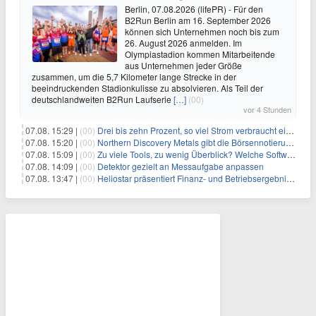
Berlin, 07.08.2026 (lifePR) - Für den
B2Run Berlin am 16. September 2026
können sich Unternehmen noch bis zum
26. August 2026 anmelden. Im
Olympiastadion kommen Mitarbeitende
aus Unternehmen jeder Größe
zusammen, um die 5,7 Kilometer lange Strecke in der
beeindruckenden Stadionkulisse zu absolvieren. Als Teil der
deutschlandweiten B2Run Laufserie
[…]
(00)
vor 4 Stunden
07.08. 15:29 |
(00)
Drei bis zehn Prozent, so viel Strom verbraucht ein Aufzug im Gebäude
07.08. 15:20 |
(00)
Northern Discovery Metals gibt die Börsennotierung an der Frankfurter Wertpapierbörse bekannt
07.08. 15:09 |
(00)
Zu viele Tools, zu wenig Überblick? Welche Software IT-Dienstleister wirklich brauchen
07.08. 14:09 |
(00)
Detektor gezielt an Messaufgabe anpassen
07.08. 13:47 |
(00)
Heliostar präsentiert Finanz- und Betriebsergebnis für das zweite Quartal 2026 mit Goldproduktion und Barreserven in Rekordhöhe