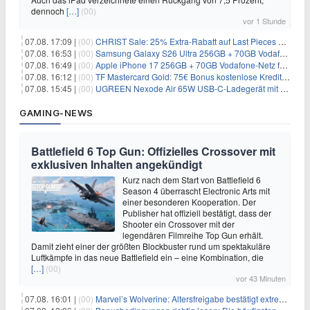
dennoch
[…]
(00)
vor 1 Stunde
07.08. 17:09 |
(00)
CHRIST Sale: 25% Extra-Rabatt auf Last Pieces bei Schmuck & Uhren
07.08. 16:53 |
(00)
Samsung Galaxy S26 Ultra 256GB + 70GB Vodafone-Netz für 34,99€/Monat (effektiv 4,74€/Monat)
07.08. 16:49 |
(00)
Apple iPhone 17 256GB + 70GB Vodafone-Netz für 34,99€/Monat (effektiv 6,41€/Monat)
07.08. 16:12 |
(00)
TF Mastercard Gold: 75€ Bonus kostenlose Kreditkarte ohne Fremdwährungsgebühren
07.08. 15:45 |
(00)
UGREEN Nexode Air 65W USB-C-Ladegerät mit GaN-Technik für 24,99€
GAMING-NEWS
Battlefield 6 Top Gun: Offizielles Crossover mit
exklusiven Inhalten angekündigt
Kurz nach dem Start von Battlefield 6
Season 4 überrascht Electronic Arts mit
einer besonderen Kooperation. Der
Publisher hat offiziell bestätigt, dass der
Shooter ein Crossover mit der
legendären Filmreihe Top Gun erhält.
Damit zieht einer der größten Blockbuster rund um spektakuläre
Luftkämpfe in das neue Battlefield ein – eine Kombination, die
[…]
(00)
vor 43 Minuten
07.08. 16:01 |
(00)
Marvel’s Wolverine: Altersfreigabe bestätigt extreme Gewalt und düstere Szenen