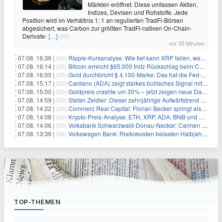
Märkten eröffnet. Diese umfassen Aktien,
Indizes, Devisen und Rohstoffe. Jede
Position wird im Verhältnis 1: 1 an regulierten TradFi-Börsen
abgesichert, was Carbon zur größten TradFi-nativen On-Chain-
Derivate-
[…]
(00)
vor 55 Minuten
07.08. 16:36 |
(00)
Ripple-Kursanalyse: Wie tief kann XRP fallen, wenn die $1-Unterstützung am Wochenende verloren geht?
07.08. 16:14 |
(00)
Bitcoin erreicht $65.000 trotz Rückschlag beim CLARITY Act und fehlendem US-Iran-Abkommen
07.08. 16:00 |
(00)
Gold durchbricht $ 4.100-Marke: Das hat die Fed-Entscheidung ausgelöst
07.08. 15:17 |
(00)
Cardano (ADA) zeigt starkes bullisches Signal mit Potenzial für 200% Kursanstieg
07.08. 15:00 |
(00)
Goldpreis crashte um 30% – jetzt zeigen neue Daten: War es berechtigt?
07.08. 14:59 |
(00)
Stefan Zeidler: Dieser zehnjährige Aufwärtstrend macht mich optimistisch
07.08. 14:22 |
(00)
Commerz Real Capital: Florian Becker springt als Leiter ein
07.08. 14:08 |
(00)
Krypto-Preis-Analyse: ETH, XRP, ADA, BNB und HYPE
07.08. 14:06 |
(00)
Volksbank Schwarzwald-Donau-Neckar: Carmen Wedam übernimmt Aufsichtsratsvorsitz
07.08. 13:36 |
(00)
Volkswagen Bank: Risikokosten belasten Halbjahresergebnis
TOP-THEMEN