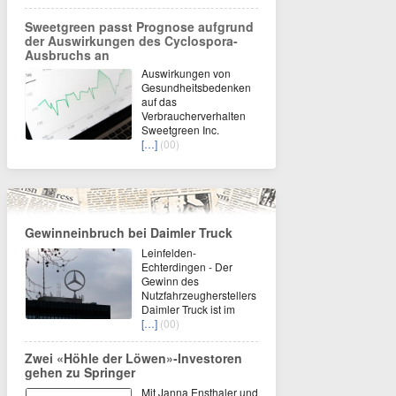
Sweetgreen passt Prognose aufgrund
der Auswirkungen des Cyclospora-
Ausbruchs an
Auswirkungen von
Gesundheitsbedenken
auf das
Verbraucherverhalten
Sweetgreen Inc.
[…]
(00)
Gewinneinbruch bei Daimler Truck
Leinfelden-
Echterdingen - Der
Gewinn des
Nutzfahrzeugherstellers
Daimler Truck ist im
[…]
(00)
Zwei «Höhle der Löwen»-Investoren
gehen zu Springer
Mit Janna Ensthaler und