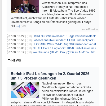
veröffentlichen. Die Interpreten des
Klassikers 'Ready or Not' haben seit
ihrem Erfolgsalbum 'The Score', das 1996
erschien, kein neues Studioalbum mehr
veröffentlicht, auch wenn im Laufe der Jahre immer wieder
unveröffentlichte Songs an die Öffentlichkeit gelangten. Lauryn
Hill
[…]
(00)
vor 4 Stunden
07.08. 16:22 |
(00)
HAWESKO Weinversand: 3 Tage versandkostenfrei bestellen (MBW 25€)
07.08. 15:53 |
(00)
Lottoscanner-Neukunden: 1 Feld EuroJackpot GRATIS spielen
07.08. 15:03 |
(00)
LEGO Star Wars 75441 Angriffskreuzer der Venator-Klasse für 50,25€
07.08. 15:03 |
(00)
NERF Elite 2.0 Eaglepoint RD-8 Dart-Blaster für 20,49€
07.08. 13:12 |
(00)
Weinfreunde (REWE Group): bis zu 15-25% Rabatt je nach Anzahl der Flaschen
IT-NEWS
Bericht: iPad-Lieferungen im 2. Quartal 2026
um 7,5 Prozent gesunken
Nach einem neuen Bericht des
Marktforschungsunternehmens Omdia
fielen die weltweiten Tablet-Lieferungen
im zweiten Quartal 2026 auf 35,5
Millionen Einheiten zurück. Das
entspricht einem Minus von 9,9 Prozent im Vergleich zum Vorjahr.
Auch das iPad verzeichnete einen Rückgang von 7,5 Prozent,