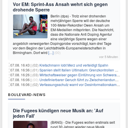
Vor EM: Sprint-Ass Ansah wehrt sich gegen
drohende Sperre
Berlin (dpa) - Trotz einer drohenden
mehrjährigen Sperre will der deutsche
100-Meter-Rekordler Owen Ansah um
EM-Medaillen mitsprinten. Die Nachricht,
dass die Nationale Anti Doping Agentur
eine vierjährige Sperre wegen einer
angeblich verweigerten Dopingprobe vorschlägt, kam drei Tage
vor dem Beginn der Leichtathletik-Europameisterschaften in
Birmingham. Dort wird
[…]
(00)
vor 5 Minuten
07.08. 16:43 |
(02)
Kretschmann lobt Merz und verteidigt Spahn
07.08. 16:36 |
(01)
Spanien stellt Italien Ultimatum: Grenzkontrollen beenden
07.08. 16:26 |
(03)
Wirtschaftsweiser gegen Einführung von Schwerarbeiter-Rente
07.08. 16:06 |
(00)
Undefinierbarer Geruch führt zu Zwischenlandung von Flieger
07.08. 16:06 |
(02)
Verfassungsschutz warnt vor Desinformationskampagne gegen Merz
BOULEVARD-NEWS
Die Fugees kündigen neue Musik an: 'Auf
jeden Fall'
(BANG) - Die Fugees wollen erstmals seit
rund 30 Jahren wieder neue Musik