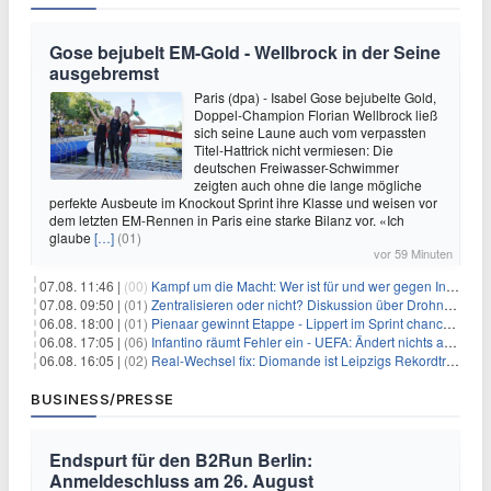
Gose bejubelt EM-Gold - Wellbrock in der Seine
ausgebremst
Paris (dpa) - Isabel Gose bejubelte Gold,
Doppel-Champion Florian Wellbrock ließ
sich seine Laune auch vom verpassten
Titel-Hattrick nicht vermiesen: Die
deutschen Freiwasser-Schwimmer
zeigten auch ohne die lange mögliche
perfekte Ausbeute im Knockout Sprint ihre Klasse und weisen vor
dem letzten EM-Rennen in Paris eine starke Bilanz vor. «Ich
glaube
[…]
(01)
vor 59 Minuten
07.08. 11:46 |
(00)
Kampf um die Macht: Wer ist für und wer gegen Infantino?
07.08. 09:50 |
(01)
Zentralisieren oder nicht? Diskussion über Drohnenabwehr
06.08. 18:00 |
(01)
Pienaar gewinnt Etappe - Lippert im Sprint chancenlos
06.08. 17:05 |
(06)
Infantino räumt Fehler ein - UEFA: Ändert nichts an Boykott
06.08. 16:05 |
(02)
Real-Wechsel fix: Diomande ist Leipzigs Rekordtransfer
BUSINESS/PRESSE
Endspurt für den B2Run Berlin:
Anmeldeschluss am 26. August