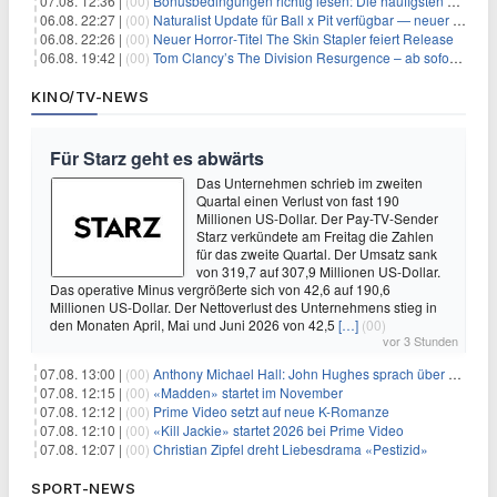
07.08. 12:36 |
(00)
Bonusbedingungen richtig lesen: Die häufigsten Stolperfallen
06.08. 22:27 |
(00)
Naturalist Update für Ball x Pit verfügbar — neuer Content auf allen Plattformen
06.08. 22:26 |
(00)
Neuer Horror‑Titel The Skin Stapler feiert Release
06.08. 19:42 |
(00)
Tom Clancy’s The Division Resurgence – ab sofort für euch verfügbar
KINO/TV-NEWS
Für Starz geht es abwärts
Das Unternehmen schrieb im zweiten
Quartal einen Verlust von fast 190
Millionen US-Dollar. Der Pay-TV-Sender
Starz verkündete am Freitag die Zahlen
für das zweite Quartal. Der Umsatz sank
von 319,7 auf 307,9 Millionen US-Dollar.
Das operative Minus vergrößerte sich von 42,6 auf 190,6
Millionen US-Dollar. Der Nettoverlust des Unternehmens stieg in
den Monaten April, Mai und Juni 2026 von 42,5
[…]
(00)
vor 3 Stunden
07.08. 13:00 |
(00)
Anthony Michael Hall: John Hughes sprach über eine Fortsetzung von 'The Breakfast Club'
07.08. 12:15 |
(00)
«Madden» startet im November
07.08. 12:12 |
(00)
Prime Video setzt auf neue K-Romanze
07.08. 12:10 |
(00)
«Kill Jackie» startet 2026 bei Prime Video
07.08. 12:07 |
(00)
Christian Zipfel dreht Liebesdrama «Pestizid»
SPORT-NEWS