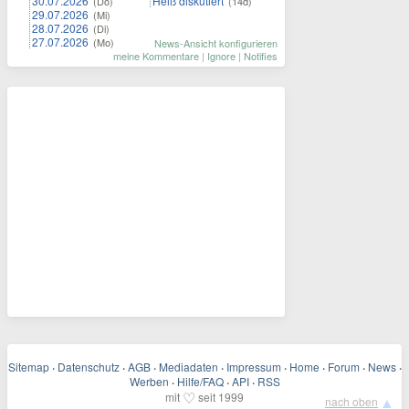
30.07.2026
Heiß diskutiert
(Do)
(14d)
29.07.2026
(Mi)
28.07.2026
(Di)
27.07.2026
(Mo)
News-Ansicht konfigurieren
meine Kommentare
|
Ignore
|
Notifies
Sitemap
·
Datenschutz
·
AGB
·
Mediadaten
·
Impressum
·
Home
·
Forum
·
News
·
Werben
·
Hilfe/FAQ
·
API
·
RSS
♡
mit
seit 1999
▲
nach oben