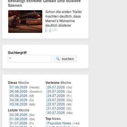
bestätigt extreme Gewalt und düstere
Szenen
Schon die ersten Trailer
machten deutlich, dass
Marvel’s Wolverine
deutlich düsterer
[…]
(00)
Suchbegriff
suchen
Diese
Woche
Vorletzte
Woche
07.08.2026
26.07.2026
(Heute)
(So)
06.08.2026
25.07.2026
(Gestern)
(Sa)
05.08.2026
24.07.2026
(Mi)
(Fr)
04.08.2026
23.07.2026
(Di)
(Do)
03.08.2026
22.07.2026
(Mo)
(Mi)
21.07.2026
(Di)
Letzte
Woche
20.07.2026
(Mo)
02.08.2026
(So)
Top
News
01.08.2026
(Sa)
31.07.2026
Populäre News
(Fr)
(14d)