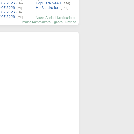
0.07.2026
Populäre News
(Do)
(14d)
9.07.2026
Heiß diskutiert
(Mi)
(14d)
8.07.2026
(Di)
7.07.2026
(Mo)
News-Ansicht konfigurieren
meine Kommentare
|
Ignore
|
Notifies