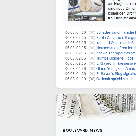
am Flughafen Lei
eine neue Dimens
bisherigen Drohn
Kollision mit e
06.08. 04:00 |
(00)
Schaden durch falsche P
06.08. 03:05 |
(00)
Ebola-Ausbruch: Steigende Ste
06.08. 03:05 |
(00)
Iran und Oman schließen Ve
06.08. 03:05 |
(00)
Neuseelands Premierminister unterstü
06.08. 02:06 |
(00)
Attovia Therapeutics steigt am D
06.08. 02:05 |
(00)
Trumps Goldene Flotte: E
06.08. 02:05 |
(00)
El-Sayed tritt konservati
06.08. 01:36 |
(00)
Glenn Youngkins Ambivalen
06.08. 01:06 |
(00)
El-Sayed's Sieg signali
06.08. 01:00 |
(02)
Özdemir spricht sich fü
BOULEVARD-NEWS