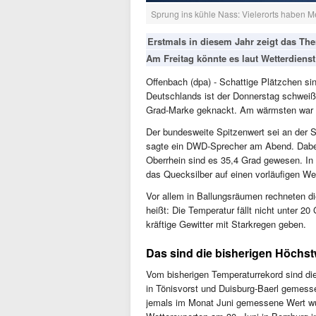
Sprung ins kühle Nass: Vielerorts haben 
Erstmals in diesem Jahr zeigt das The
Am Freitag könnte es laut Wetterdiens
Offenbach (dpa) - Schattige Plätzchen sin
Deutschlands ist der Donnerstag schweiß
Grad-Marke geknackt. Am wärmsten war 
Der bundesweite Spitzenwert sei an der 
sagte ein DWD-Sprecher am Abend. Dabei 
Oberrhein sind es 35,4 Grad gewesen. I
das Quecksilber auf einen vorläufigen We
Vor allem in Ballungsräumen rechneten d
heißt: Die Temperatur fällt nicht unter 2
kräftige Gewitter mit Starkregen geben.
Das sind die bisherigen Höchst
Vom bisherigen Temperaturrekord sind die
in Tönisvorst und Duisburg-Baerl gemess
jemals im Monat Juni gemessene Wert wur