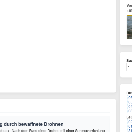
Ve
«m
Suc
Di
0
0
0
0
Let
0
ng durch bewaffnete Drohnen
0
(dpa) - Nach dem Fund einer Drohne mit einer Sprengvorrichtung
3