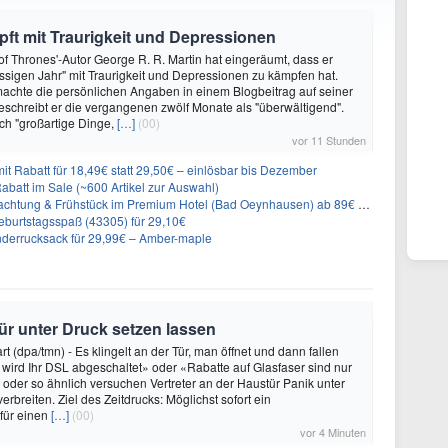
ft mit Traurigkeit und Depressionen
f Thrones'-Autor George R. R. Martin hat eingeräumt, dass er
ssigen Jahr" mit Traurigkeit und Depressionen zu kämpfen hat.
achte die persönlichen Angaben in einem Blogbeitrag auf seiner
eschreibt er die vergangenen zwölf Monate als "überwältigend".
ch "großartige Dinge,
[…]
(00)
vor 11 Stunden
it Rabatt für 18,49€ statt 29,50€ – einlösbar bis Dezember
abatt im Sale (~600 Artikel zur Auswahl)
achtung & Frühstück im Premium Hotel (Bad Oeynhausen) ab 89€ p.P.
burtstagsspaß (43305) für 29,10€
nderrucksack für 29,99€ – Amber-maple
ür unter Druck setzen lassen
t (dpa/tmn) - Es klingelt an der Tür, man öffnet und dann fallen
 wird Ihr DSL abgeschaltet» oder «Rabatte auf Glasfaser sind nur
o oder so ähnlich versuchen Vertreter an der Haustür Panik unter
rbreiten. Ziel des Zeitdrucks: Möglichst sofort ein
für einen
[…]
(00)
vor 4 Minuten