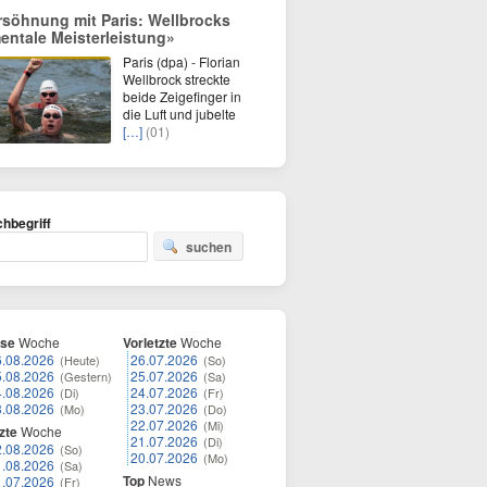
rsöhnung mit Paris: Wellbrocks
entale Meisterleistung»
Paris (dpa) - Florian
Wellbrock streckte
beide Zeigefinger in
die Luft und jubelte
[…]
(01)
hbegriff
suchen
ese
Woche
Vorletzte
Woche
6.08.2026
26.07.2026
(Heute)
(So)
5.08.2026
25.07.2026
(Gestern)
(Sa)
4.08.2026
24.07.2026
(Di)
(Fr)
3.08.2026
23.07.2026
(Mo)
(Do)
22.07.2026
(Mi)
zte
Woche
21.07.2026
(Di)
2.08.2026
(So)
20.07.2026
(Mo)
1.08.2026
(Sa)
Top
News
1.07.2026
(Fr)