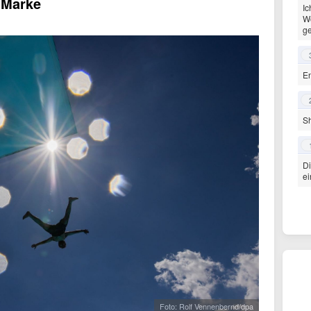
-Marke
Ic
Wo
ge
En
Sh
D
ei
Foto: Rolf Vennenbernd/dpa