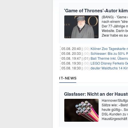
'Game of Thrones'-Autor kämp
(BANG) - 'Game o
nach einem "stre
Der 77-Jährige m
Website. Darin b
Zwar habe es au
05.08. 20:40 |
(00)
Kölner Zoo Tageskarte m
05.08. 20:33 |
(00)
Schiesser: Bis zu 50% R
05.08. 19:47 |
(01)
Bali Therme inkl. Übern
05.08. 19:30 |
(00)
LEGO Disney Ferkels Ge
05.08. 18:30 |
(00)
deuter Waldfuchs 14 Ki
IT-NEWS
Glasfaser: Nicht an der Haust
Hannover/Stuttgar
Sätze wie: «Bald
heute gültig». S
DSL-Kunden zu ve
Haustürgeschäft 