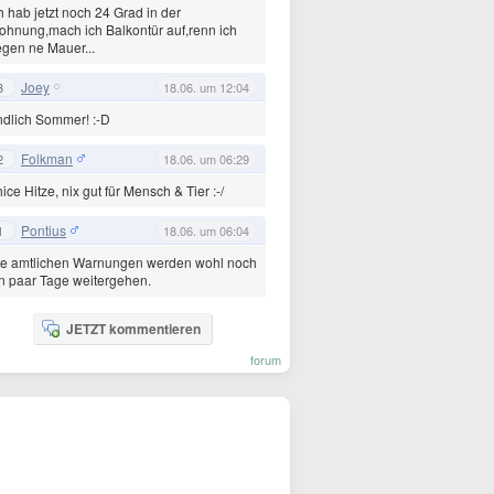
h hab jetzt noch 24 Grad in der
hnung,mach ich Balkontür auf,renn ich
gen ne Mauer...
Joey
3
18.06. um 12:04
dlich Sommer! :-D
Folkman
2
18.06. um 06:29
ice Hitze, nix gut für Mensch & Tier :-/
Pontius
1
18.06. um 06:04
ie amtlichen Warnungen werden wohl noch
n paar Tage weitergehen.
JETZT kommentieren
forum