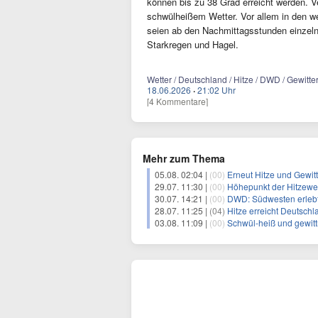
können bis zu 38 Grad erreicht werden. V
schwülheißem Wetter. Vor allem in den w
seien ab den Nachmittagsstunden einzelne
Starkregen und Hagel.
Wetter / Deutschland / Hitze / DWD / Gewitte
18.06.2026
·
21:02 Uhr
[4 Kommentare]
Mehr zum Thema
05.08. 02:04 |
(00)
Erneut Hitze und Gewit
29.07. 11:30 |
(00)
Höhepunkt der Hitzewel
30.07. 14:21 |
(00)
DWD: Südwesten erlebt 
28.07. 11:25 |
(04)
Hitze erreicht Deutschl
03.08. 11:09 |
(00)
Schwül-heiß und gewittr