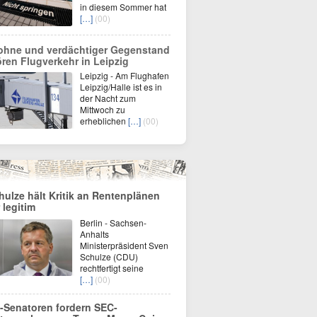
in diesem Sommer hat
[…]
(00)
ohne und verdächtiger Gegenstand
ören Flugverkehr in Leipzig
Leipzig - Am Flughafen
Leipzig/Halle ist es in
der Nacht zum
Mittwoch zu
erheblichen
[…]
(00)
hulze hält Kritik an Rentenplänen
 legitim
Berlin - Sachsen-
Anhalts
Ministerpräsident Sven
Schulze (CDU)
rechtfertigt seine
[…]
(00)
-Senatoren fordern SEC-