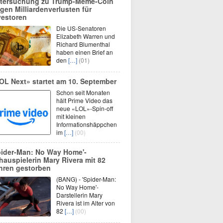
tersuchung zu Trump-Meme-Coin
gen Milliardenverlusten für
vestoren
Die US-Senatoren
Elizabeth Warren und
Richard Blumenthal
haben einen Brief an
den
[…]
(01)
OL Next» startet am 10. September
Schon seit Monaten
hält Prime Video das
neue «LOL»-Spin-off
mit kleinen
Informationshäppchen
im
[…]
(00)
pider-Man: No Way Home'-
hauspielerin Mary Rivera mit 82
hren gestorben
(BANG) - 'Spider-Man:
No Way Home'-
Darstellerin Mary
Rivera ist im Alter von
82
[…]
(00)