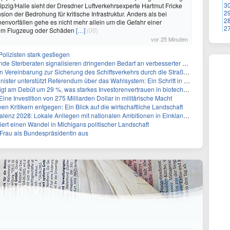
3
pzig/Halle sieht der Dresdner Luftverkehrsexperte Hartmut Fricke
2
ion der Bedrohung für kritische Infrastruktur. Anders als bei
2
envorfällen gehe es nicht mehr allein um die Gefahr einer
2
inem Flugzeug oder Schäden
[…]
(00)
vor 25 Minuten
olizisten stark gestiegen
rberaten signalisieren dringenden Bedarf an verbesserter Gesundheitsinfrastruktur
reinbarung zur Sicherung des Schiffsverkehrs durch die Straße von Hormuz
tzt Referendum über das Wahlsystem: Ein Schritt in Richtung verbesserter demokratischer Beteiligung
ebüt um 29 %, was starkes Investorenvertrauen in biotechnologische Innovation signalisiert
ine Investition von 275 Milliarden Dollar in militärische Macht
ven Kritikern entgegen: Ein Blick auf die wirtschaftliche Landschaft
z 2028: Lokale Anliegen mit nationalen Ambitionen in Einklang bringen
siert einen Wandel in Michigans politischer Landschaft
r Frau als Bundespräsidentin aus