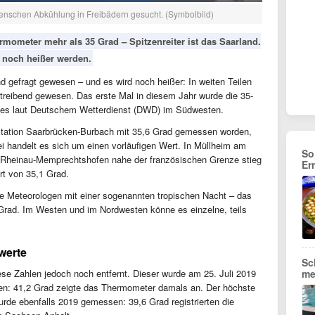
Menschen Abkühlung in Freibädern gesucht. (Symbolbild)
rmometer mehr als 35 Grad – Spitzenreiter ist das Saarland.
t noch heißer werden.
d gefragt gewesen – und es wird noch heißer: In weiten Teilen
treibend gewesen. Das erste Mal in diesem Jahr wurde die 35-
es laut Deutschem Wetterdienst (DWD) im Südwesten.
Station Saarbrücken-Burbach mit 35,6 Grad gemessen worden,
handelt es sich um einen vorläufigen Wert. In Müllheim am
So
n Rheinau-Memprechtshofen nahe der französischen Grenze stieg
Er
rt von 35,1 Grad.
ie Meteorologen mit einer sogenannten tropischen Nacht – das
0 Grad. Im Westen und im Nordwesten könne es einzelne, teils
werte
Sc
se Zahlen jedoch noch entfernt. Dieser wurde am 25. Juli 2019
me
en: 41,2 Grad zeigte das Thermometer damals an. Der höchste
de ebenfalls 2019 gemessen: 39,6 Grad registrierten die