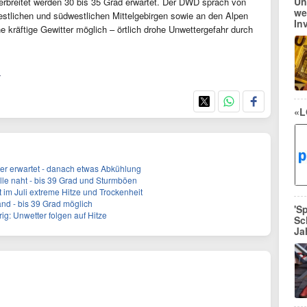
Un
erbreitet werden 30 bis 35 Grad erwartet. Der DWD sprach von
we
estlichen und südwestlichen Mittelgebirgen sowie an den Alpen
In
 kräftige Gewitter möglich – örtlich drohe Unwettergefahr durch
r
«L
ter erwartet - danach etwas Abkühlung
le naht - bis 39 Grad und Sturmböen
im Juli extreme Hitze und Trockenheit
and - bis 39 Grad möglich
'S
ig: Unwetter folgen auf Hitze
Sc
Ja