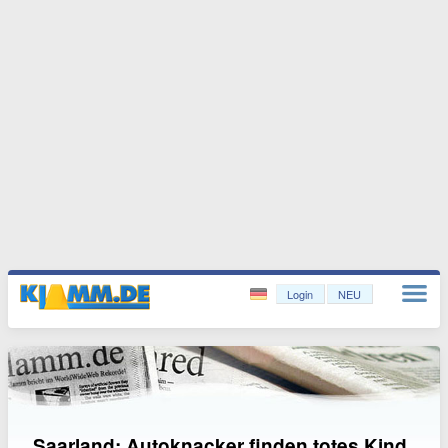
Login
NEU
Saarland: Autoknacker finden totes Kind