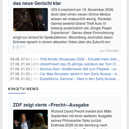
das neue Gerücht klar
GTA 6 erscheint am 19. November 2026,
doch über einen neuen Online-Modus
wissen wir erstaunlich wenig. Rockstar
Games bewirbt Grand Theft Auto VI
bislang ausdrücklich als „Single Player
Experience“. Genau diese Formulierung
sorgt nun erneut für Spekulationen. Bloomberg-Journalist Jason
Schreier sprach in einem aktuellen Video über die Zukunft von
[…]
(00)
vor 3 Stunden
08.08. 07:41 |
(00)
THQ Nordic Showcase 2026 – Erhaltet mehr Informationen
07.08. 21:24 |
(01)
Ubisoft feiert das 25-jährige Jubiläum der Tom Clancy’s Ghost Recon-Reihe
07.08. 21:23 |
(00)
Serious Sam: Shatterverse lädt zum Playtest – und erscheint schon bald!
07.08. 21:23 |
(00)
Car Was Simulator startet in den Early Access – bald gehts los!
07.08. 21:22 |
(00)
Expeditions: Samurai – Start in den Early Access ab heute im feudalen Japan
KINO/TV-NEWS
ZDF zeigt vierte «Precht»-Ausgabe
Richard David Precht meldet sich Mitte
September mit einer weiteren Ausgabe
seines Philosophie-Talks zurück.
Erstmals 2026 ist die Sendung nach