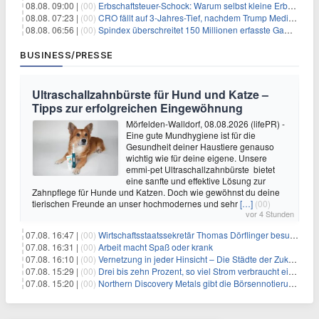
08.08. 09:00 |
(00)
Erbschaftsteuer-Schock: Warum selbst kleine Erbschaften den Fiskus Millionen kosten
08.08. 07:23 |
(00)
CRO fällt auf 3-Jahres-Tief, nachdem Trump Media zwei große Crypto.com-Deals storniert
08.08. 06:56 |
(00)
Spindex überschreitet 150 Millionen erfasste Gaming-Ereignisse in Echtzeit-Datenpipeline
BUSINESS/PRESSE
Ultraschallzahnbürste für Hund und Katze –
Tipps zur erfolgreichen Eingewöhnung
Mörfelden-Walldorf, 08.08.2026 (lifePR) -
Eine gute Mundhygiene ist für die
Gesundheit deiner Haustiere genauso
wichtig wie für deine eigene. Unsere
emmi-pet Ultraschallzahnbürste bietet
eine sanfte und effektive Lösung zur
Zahnpflege für Hunde und Katzen. Doch wie gewöhnst du deine
tierischen Freunde an unser hochmodernes und sehr
[…]
(00)
vor 4 Stunden
07.08. 16:47 |
(00)
Wirtschaftsstaatssekretär Thomas Dörflinger besucht Handwerksbetrieb im Kammerbezirk Freiburg
07.08. 16:31 |
(00)
Arbeit macht Spaß oder krank
07.08. 16:10 |
(00)
Vernetzung in jeder Hinsicht – Die Städte der Zukunft sind grün-blau
07.08. 15:29 |
(00)
Drei bis zehn Prozent, so viel Strom verbraucht ein Aufzug im Gebäude
07.08. 15:20 |
(00)
Northern Discovery Metals gibt die Börsennotierung an der Frankfurter Wertpapierbörse bekannt