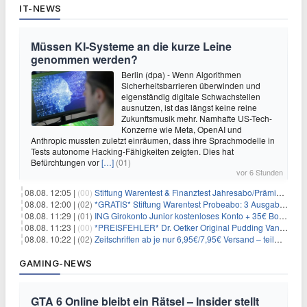
IT-NEWS
Müssen KI-Systeme an die kurze Leine
genommen werden?
Berlin (dpa) - Wenn Algorithmen
Sicherheitsbarrieren überwinden und
eigenständig digitale Schwachstellen
ausnutzen, ist das längst keine reine
Zukunftsmusik mehr. Namhafte US-Tech-
Konzerne wie Meta, OpenAI und
Anthropic mussten zuletzt einräumen, dass ihre Sprachmodelle in
Tests autonome Hacking-Fähigkeiten zeigten. Dies hat
Befürchtungen vor
[…]
(01)
vor 6 Stunden
08.08. 12:05 |
(00)
Stiftung Warentest & Finanztest Jahresabo/Prämienabo für 35€ + Buchprämie
08.08. 12:00 |
(02)
*GRATIS* Stiftung Warentest Probeabo: 3 Ausgaben gratis im Wert von 25,20€
08.08. 11:29 |
(01)
ING Girokonto Junior kostenloses Konto + 35€ Bonus
08.08. 11:23 |
(00)
*PREISFEHLER* Dr. Oetker Original Pudding Vanille 22er-Pack für 2,97€
08.08. 10:22 |
(02)
Zeitschriften ab je nur 6,95€/7,95€ Versand – teilweise selbstkündigend!
GAMING-NEWS
GTA 6 Online bleibt ein Rätsel – Insider stellt