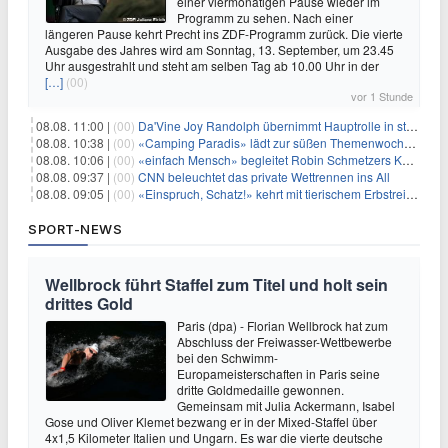
einer viermonatigen Pause wieder im
Programm zu sehen. Nach einer
längeren Pause kehrt Precht ins ZDF-Programm zurück. Die vierte
Ausgabe des Jahres wird am Sonntag, 13. September, um 23.45
Uhr ausgestrahlt und steht am selben Tag ab 10.00 Uhr in der
[…]
(00)
vor 1 Stunde
08.08. 11:00 |
(00)
Da'Vine Joy Randolph übernimmt Hauptrolle in starbesetzter schwarzer Komödie
08.08. 10:38 |
(00)
«Camping Paradis» lädt zur süßen Themenwoche ein
08.08. 10:06 |
(00)
«einfach Mensch» begleitet Robin Schmetzers Kampf gegen eine seltene Krankheit
08.08. 09:37 |
(00)
CNN beleuchtet das private Wettrennen ins All
08.08. 09:05 |
(00)
«Einspruch, Schatz!» kehrt mit tierischem Erbstreit zurück
SPORT-NEWS
Wellbrock führt Staffel zum Titel und holt sein
drittes Gold
Paris (dpa) - Florian Wellbrock hat zum
Abschluss der Freiwasser-Wettbewerbe
bei den Schwimm-
Europameisterschaften in Paris seine
dritte Goldmedaille gewonnen.
Gemeinsam mit Julia Ackermann, Isabel
Gose und Oliver Klemet bezwang er in der Mixed-Staffel über
4x1,5 Kilometer Italien und Ungarn. Es war die vierte deutsche