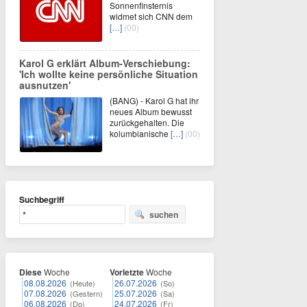
Sonnenfinsternis
widmet sich CNN dem
[…]
(00)
Karol G erklärt Album-Verschiebung:
'Ich wollte keine persönliche Situation
ausnutzen'
(BANG) - Karol G hat ihr
neues Album bewusst
zurückgehalten. Die
kolumbianische
[…]
(00)
Suchbegriff
suchen
Diese
Woche
Vorletzte
Woche
08.08.2026
26.07.2026
(Heute)
(So)
07.08.2026
25.07.2026
(Gestern)
(Sa)
06.08.2026
24.07.2026
(Do)
(Fr)