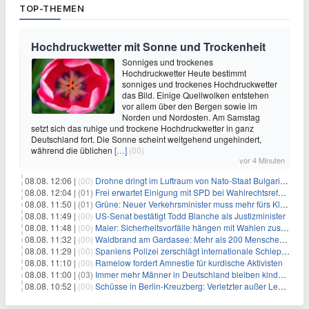
TOP-THEMEN
Hochdruckwetter mit Sonne und Trockenheit
Sonniges und trockenes
Hochdruckwetter Heute bestimmt
sonniges und trockenes Hochdruckwetter
das Bild. Einige Quellwolken entstehen
vor allem über den Bergen sowie im
Norden und Nordosten. Am Samstag
setzt sich das ruhige und trockene Hochdruckwetter in ganz
Deutschland fort. Die Sonne scheint weitgehend ungehindert,
während die üblichen
[…]
(00)
vor 4 Minuten
08.08. 12:06 |
(00)
Drohne dringt im Luftraum von Nato-Staat Bulgarien ein
08.08. 12:04 |
(01)
Frei erwartet Einigung mit SPD bei Wahlrechtsreform
08.08. 11:50 |
(01)
Grüne: Neuer Verkehrsminister muss mehr fürs Klima tun
08.08. 11:49 |
(00)
US-Senat bestätigt Todd Blanche als Justizminister
08.08. 11:48 |
(00)
Maier: Sicherheitsvorfälle hängen mit Wahlen zusammen
08.08. 11:32 |
(00)
Waldbrand am Gardasee: Mehr als 200 Menschen evakuiert
08.08. 11:29 |
(00)
Spaniens Polizei zerschlägt internationale Schlepperbande
08.08. 11:10 |
(00)
Ramelow fordert Amnestie für kurdische Aktivisten
08.08. 11:00 |
(03)
Immer mehr Männer in Deutschland bleiben kinderlos
08.08. 10:52 |
(00)
Schüsse in Berlin-Kreuzberg: Verletzter außer Lebensgefahr