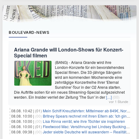
BOULEVARD-NEWS
Ariana Grande will London-Shows für Konzert-
Special filmen
(BANG) - Ariana Grande wird ihre
London-Konzerte für ein bevorstehendes
Special filmen. Die 33-jährige Sängerin
wird am kommenden Wochenende eine
zehntägige Konzertreihe ihrer 'Eternal
Sunshine'-Tour in der O2 Arena starten.
Die Auftritte sollen für ein neues Streaming-Special aufgezeichnet
werden. Ein Insider verriet der Zeitung 'The Sun' in der
[…]
(00)
vor 1 Stunde
08.08. 10:42 |
(01)
Mein Schiff Kreuzfahrten: Mittelmeer ab 849€, Norwegen ab 999€ p.P.
08.08. 10:00 |
(00)
Britney Spears rechnet mit ihren Eltern ab: 'Ich ging zwei Monate lang auf die Knie und weinte'
08.08. 10:00 |
(00)
Lisa Rinna verrät, wie ihre Töchter sie inspirieren
08.08. 10:00 |
(01)
Fleetwood Mac: Versöhnung bei Lindsey Buckingham und Stevie Nicks
08.08. 09:38 |
(00)
Jeder siebte Deutsche will auswandern – Realität sieht oft anders aus