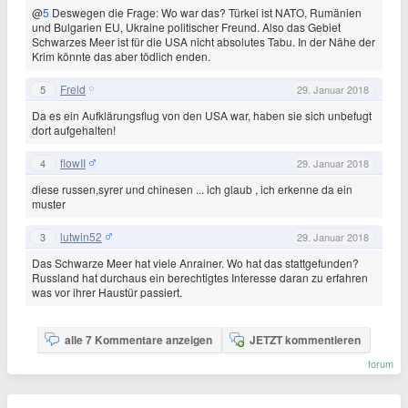
@
5
Deswegen die Frage: Wo war das? Türkei ist NATO, Rumänien
und Bulgarien EU, Ukraine politischer Freund. Also das Gebiet
Schwarzes Meer ist für die USA nicht absolutes Tabu. In der Nähe der
Krim könnte das aber tödlich enden.
Freld
5
29. Januar 2018
Da es ein Aufklärungsflug von den USA war, haben sie sich unbefugt
dort aufgehalten!
flowII
4
29. Januar 2018
diese russen,syrer und chinesen ... ich glaub , ich erkenne da ein
muster
lutwin52
3
29. Januar 2018
Das Schwarze Meer hat viele Anrainer. Wo hat das stattgefunden?
Russland hat durchaus ein berechtigtes Interesse daran zu erfahren
was vor ihrer Haustür passiert.
alle 7 Kommentare anzeigen
JETZT kommentieren
forum