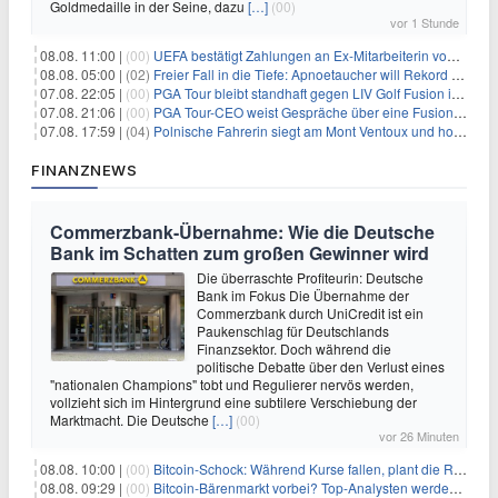
Goldmedaille in der Seine, dazu
[…]
(00)
vor 1 Stunde
08.08. 11:00 |
(00)
UEFA bestätigt Zahlungen an Ex-Mitarbeiterin von Infantino
08.08. 05:00 |
(02)
Freier Fall in die Tiefe: Apnoetaucher will Rekord brechen
07.08. 22:05 |
(00)
PGA Tour bleibt standhaft gegen LIV Golf Fusion in einem sich wandelnden Sportumfeld
07.08. 21:06 |
(00)
PGA Tour-CEO weist Gespräche über eine Fusion mit LIV Golf zurück und bekräftigt die Wettbewerbslandschaft
07.08. 17:59 |
(04)
Polnische Fahrerin siegt am Mont Ventoux und holt Tour-Gelb
FINANZNEWS
Commerzbank-Übernahme: Wie die Deutsche
Bank im Schatten zum großen Gewinner wird
Die überraschte Profiteurin: Deutsche
Bank im Fokus Die Übernahme der
Commerzbank durch UniCredit ist ein
Paukenschlag für Deutschlands
Finanzsektor. Doch während die
politische Debatte über den Verlust eines
"nationalen Champions" tobt und Regulierer nervös werden,
vollzieht sich im Hintergrund eine subtilere Verschiebung der
Marktmacht. Die Deutsche
[…]
(00)
vor 26 Minuten
08.08. 10:00 |
(00)
Bitcoin-Schock: Während Kurse fallen, plant die Regierung die Steuer-Bombe
08.08. 09:29 |
(00)
Bitcoin-Bärenmarkt vorbei? Top-Analysten werden optimistisch, aber die Geschichte sagt etwas anderes