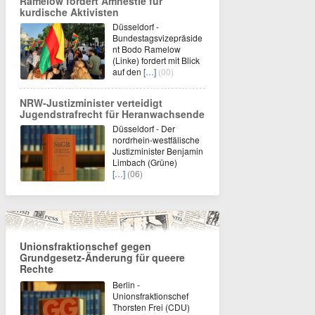
Ramelow fordert Amnestie für
kurdische Aktivisten
Düsseldorf -
Bundestagsvizepräside
nt Bodo Ramelow
(Linke) fordert mit Blick
auf den
[…]
(00)
NRW-Justizminister verteidigt
Jugendstrafrecht für Heranwachsende
Düsseldorf - Der
nordrhein-westfälische
Justizminister Benjamin
Limbach (Grüne)
[…]
(06)
Unionsfraktionschef gegen
Grundgesetz-Änderung für queere
Rechte
Berlin -
Unionsfraktionschef
Thorsten Frei (CDU)