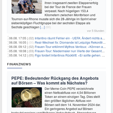
ihren insgesamt zweiten Etappenerfolg
bei der Tour de France der Frauen
verpasst. Nach hügeligen 153,4
Kilometern zwischen Montbrison und
Tournon-sur-Rhone musste sich die 28-Jährige im Sprint einer
siebenköpfigen Fluchtgruppe bei der sechsten Etappe als
Sechste geschlagen
[…]
(00)
vor 5 Stunden
06.08. 17:05 |
(02)
Infantino räumt Fehler ein - UEFA: Ändert nichts an Boykott
06.08. 16:05 |
(00)
Real-Wechsel fix: Diomande ist Leipzigs Rekordtransfer
06.08. 09:12 |
(02)
Frauen-Tour erklimmt Mythos Ventoux: «Können alles schaffen»
05.08. 18:08 |
(03)
Frauen-Tour: Niedermaier nun Vierte der Gesamtwertung
05.08. 14:12 |
(05)
Figo fordert Infantinos Rücktritt: «Er sollte gehen. Jetzt»
FINANZNEWS
PEPE: Bedeutender Rückgang des Angebots
auf Börsen – Was kommt als Nächstes?
Der Meme-Coin PEPE verzeichnete
einen Nettoabfluss von 4,54 Billionen
Token an einem einzigen Tag. Dies stellt
den größten täglichen Abfluss von
Börsen seit dem 14. November 2024 dar.
Ein geringeres Angebot auf Börsen
bedeutet weniger unmittelbaren Verkaufsdruck. Abwanderung