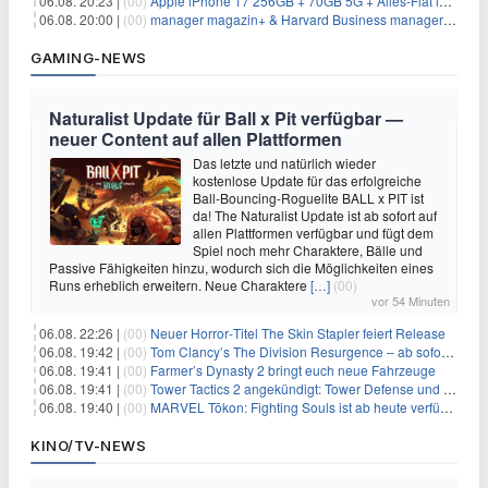
06.08. 20:23 |
(00)
Apple iPhone 17 256GB + 70GB 5G + Alles-Flat im Vodafone-Netz für 34,99€/Monat – eff. 4,65€/Monat
06.08. 20:00 |
(00)
manager magazin+ & Harvard Business manager+ Digital-Kombi-Abo 1 Monat kostenlos
GAMING-NEWS
Naturalist Update für Ball x Pit verfügbar —
neuer Content auf allen Plattformen
Das letzte und natürlich wieder
kostenlose Update für das erfolgreiche
Ball-Bouncing-Roguelite BALL x PIT ist
da! The Naturalist Update ist ab sofort auf
allen Plattformen verfügbar und fügt dem
Spiel noch mehr Charaktere, Bälle und
Passive Fähigkeiten hinzu, wodurch sich die Möglichkeiten eines
Runs erheblich erweitern. Neue Charaktere
[…]
(00)
vor 54 Minuten
06.08. 22:26 |
(00)
Neuer Horror‑Titel The Skin Stapler feiert Release
06.08. 19:42 |
(00)
Tom Clancy’s The Division Resurgence – ab sofort für euch verfügbar
06.08. 19:41 |
(00)
Farmer’s Dynasty 2 bringt euch neue Fahrzeuge
06.08. 19:41 |
(00)
Tower Tactics 2 angekündigt: Tower Defense und Deckbuilding Kombo kehrt zurück
06.08. 19:40 |
(00)
MARVEL Tōkon: Fighting Souls ist ab heute verfügbar
KINO/TV-NEWS