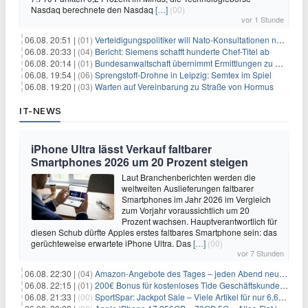
Nasdaq berechnete den Nasdaq
[…]
(00)
vor 1 Stunde
06.08. 20:51 |
(01)
Verteidigungspolitiker will Nato-Konsultationen nach Drohnenfund
06.08. 20:33 |
(04)
Bericht: Siemens schafft hunderte Chef-Titel ab
06.08. 20:14 |
(01)
Bundesanwaltschaft übernimmt Ermittlungen zu Drohnenvorfall
06.08. 19:54 |
(06)
Sprengstoff-Drohne in Leipzig: Semtex im Spiel
06.08. 19:20 |
(03)
Warten auf Vereinbarung zu Straße von Hormus
IT-NEWS
iPhone Ultra lässt Verkauf faltbarer
Smartphones 2026 um 20 Prozent steigen
Laut Branchenberichten werden die
weltweiten Auslieferungen faltbarer
Smartphones im Jahr 2026 im Vergleich
zum Vorjahr voraussichtlich um 20
Prozent wachsen. Hauptverantwortlich für
diesen Schub dürfte Apples erstes faltbares Smartphone sein: das
gerüchteweise erwartete iPhone Ultra. Das
[…]
(00)
vor 7 Stunden
06.08. 22:30 |
(04)
Amazon-Angebote des Tages – jeden Abend neue Deals zum Stöbern
06.08. 22:15 |
(01)
200€ Bonus für kostenloses Tide Geschäftskundenkonto
06.08. 21:33 |
(00)
SportSpar: Jackpot Sale – Viele Artikel für nur 6,66€ – nur 48 Stunden