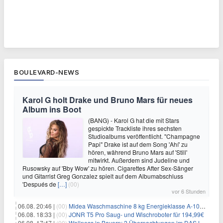
BOULEVARD-NEWS
Karol G holt Drake und Bruno Mars für neues
Album ins Boot
(BANG) - Karol G hat die mit Stars
gespickte Trackliste ihres sechsten
Studioalbums veröffentlicht. "Champagne
Papi" Drake ist auf dem Song 'Ahí' zu
hören, während Bruno Mars auf 'Still'
mitwirkt. Außerdem sind Judeline und
Rusowsky auf 'Bby Wow' zu hören. Cigarettes After Sex-Sänger
und Gitarrist Greg Gonzalez spielt auf dem Albumabschluss
'Después de
[…]
(00)
vor 6 Stunden
06.08. 20:46 |
(00)
Midea Waschmaschine 8 kg Energieklasse A-10% 1400 U/Min für 289,97€
06.08. 18:33 |
(00)
JONR T5 Pro Saug- und Wischroboter für 194,99€
06.08. 17:47 |
(00)
Wellness in Bayern: 2 Übernachtungen im DAS LUDWIG Sports Resort inkl. HP + Wellness ab 174€ p.P.