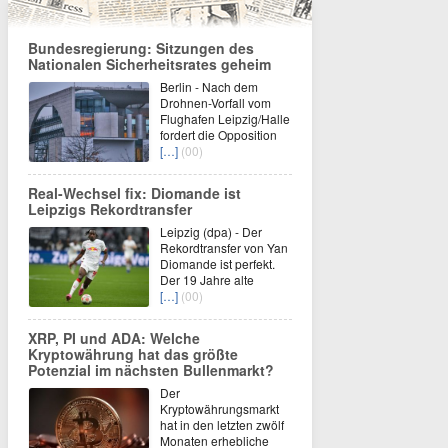
Bundesregierung: Sitzungen des
Nationalen Sicherheitsrates geheim
Berlin - Nach dem
Drohnen-Vorfall vom
Flughafen Leipzig/Halle
fordert die Opposition
[…]
(00)
Real-Wechsel fix: Diomande ist
Leipzigs Rekordtransfer
Leipzig (dpa) - Der
Rekordtransfer von Yan
Diomande ist perfekt.
Der 19 Jahre alte
[…]
(00)
XRP, PI und ADA: Welche
Kryptowährung hat das größte
Potenzial im nächsten Bullenmarkt?
Der
Kryptowährungsmarkt
hat in den letzten zwölf
Monaten erhebliche