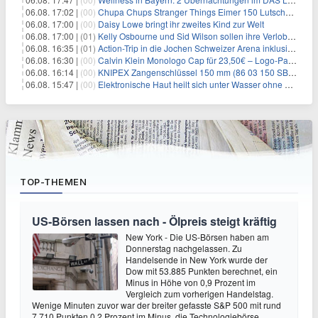
06.08. 17:02 |
(00)
Chupa Chups Stranger Things Eimer 150 Lutscher für 21,95€
06.08. 17:00 |
(00)
Daisy Lowe bringt ihr zweites Kind zur Welt
06.08. 17:00 |
(01)
Kelly Osbourne und Sid Wilson sollen ihre Verlobung gelöst haben
06.08. 16:35 |
(01)
Action-Trip in die Jochen Schweizer Arena inklusive Premium Hotel und Frühstück ab 59€ p.P.
06.08. 16:30 |
(00)
Calvin Klein Monologo Cap für 23,50€ – Logo-Patch, Baumwolle
06.08. 16:14 |
(00)
KNIPEX Zangenschlüssel 150 mm (86 03 150 SB) für 35,99€
06.08. 15:47 |
(00)
Elektronische Haut heilt sich unter Wasser ohne Strom
TOP-THEMEN
US-Börsen lassen nach - Ölpreis steigt kräftig
New York - Die US-Börsen haben am
Donnerstag nachgelassen. Zu
Handelsende in New York wurde der
Dow mit 53.885 Punkten berechnet, ein
Minus in Höhe von 0,9 Prozent im
Vergleich zum vorherigen Handelstag.
Wenige Minuten zuvor war der breiter gefasste S&P 500 mit rund
7.710 Punkten 0,2 Prozent im Minus, die Technologiebörse