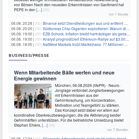
von Börsen Nach den neuesten Erkenntnissen von Santiment hat
PEPE in den
[…]
(00)
vor 1 Stunde
06.08. 20:28 |
(00)
Binance setzt Dienstleistungen aus und entfernt mehrere Krypto-Paare: Wer ist betroffen?
06.08. 20:00 |
(00)
Südkoreas Chip-Giganten explodieren: Warum dieser Rekord-Tag die KI-Branche erschüttert
06.08. 19:00 |
(00)
EZB-Schock: Inflation bleibt hartnäckiger als gedacht – 2027 wird zum kritischen Test
06.08. 19:00 |
(00)
Analyst prognostiziert Ethereum-Rallye auf $3.000 nach entscheidendem On-Chain-Ausbruch
06.08. 18:00 |
(00)
NatWest Markets trotzt Marktchaos: 77 Millionen Pfund Gewinn im ersten Halbjahr
BUSINESS/PRESSE
Wenn Mitarbeitende Bälle werfen und neue
Energie gewinnen
München, 06.08.2026 (lifePR) - Neuro-
Jonglage verbindet Jonglierbewegungen
mit Erkenntnissen aus der
Gehirnforschung, um Konzentration,
Motivation und Teamgefühl zu stärken.
Das Konzept setzt dabei vor allem auf
koordinative Überkreuzbewegungen, die die Aktivierung beider
Gehirnhälften unterstützen. Für die betriebliche Umsetzung bietet
Stephan Ehlers,
[…]
(00)
vor 7 Stunden
06.08. 17:34 |
(00)
Steigende Adipositasrate zeigt strukturellen Handlungsbedarf bei der Ernährung schulpflichtiger Kinder