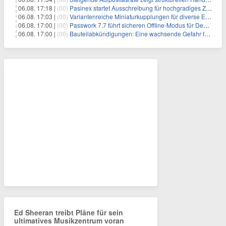
06.08. 17:18 |
(00)
Pasinex startet Ausschreibung für hochgradiges Zinksulfidkonzentrat mit Germanium- und Silbergehalten und stellt ein Betriebsupdate bereit
06.08. 17:03 |
(00)
Variantenreiche Miniaturkupplungen für diverse Einsatzbereiche
06.08. 17:00 |
(00)
Passwork 7.7 führt sicheren Offline-Modus für Desktop- und Mobile-Apps ein
06.08. 17:00 |
(00)
Bauteilabkündigungen: Eine wachsende Gefahr für industrielle Elektroniksysteme
Ed Sheeran treibt Pläne für sein
ultimatives Musikzentrum voran