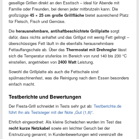
gesellige Grillen direkt an den Esstisch – ideal für Abende mit
Familie oder Freunden, bei denen jeder mitbrutzeln kann. Die
großzügige
45 × 25 cm große Grillfläche
bietet ausreichend Platz
für Fleisch, Fisch und Gemüse.
Die
herausnehmbare, antihaftbeschichtete Grillplatte
sorgt
dafür, dass nichts anhaftet und das Grillgut mit wenig Fett gelingt –
überschüssiges Fett läuft in die ebenfalls herausnehmbare
Fettauffangschale ab. Über das
Thermostat mit Drehregler
lässt
sich die Temperatur stufenlos im Bereich von rund 140 bis 230 °C
einstellen, angetrieben von
2400 Watt
Leistung.
Sowohl die Grillplatte als auch die Fettschale sind
spülmaschinenfest, was die Reinigung nach dem Essen besonders
einfach macht.
Testberichte und Bewertungen
Der Fiesta-Grill schneidet in Tests sehr gut ab:
Testberichte.de
führt ihn als Testsieger mit der Note „Gut (1,6)“
.
Ehrlich eingeordnet: Als kleine Schwächen wurden im Test das
recht kurze Netzkabel
sowie ein leichter Geruch bei der
Erstnutzung genannt; in Kundenbewertungen wird vereinzelt die