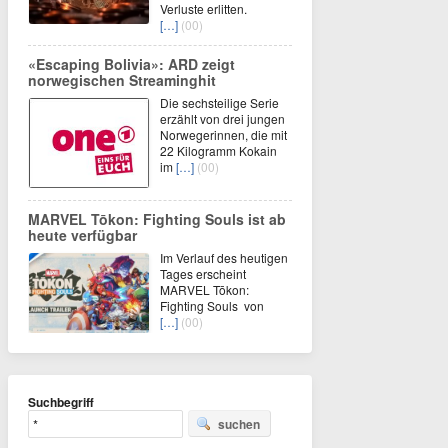
Verluste erlitten.
[…]
(00)
«Escaping Bolivia»: ARD zeigt
norwegischen Streaminghit
Die sechsteilige Serie
erzählt von drei jungen
Norwegerinnen, die mit
22 Kilogramm Kokain
im
[…]
(00)
MARVEL Tōkon: Fighting Souls ist ab
heute verfügbar
Im Verlauf des heutigen
Tages erscheint
MARVEL Tōkon:
Fighting Souls von
[…]
(00)
Suchbegriff
suchen