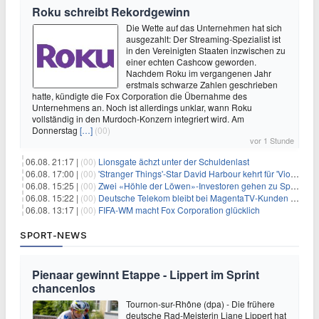
Roku schreibt Rekordgewinn
Die Wette auf das Unternehmen hat sich
ausgezahlt: Der Streaming-Spezialist ist
in den Vereinigten Staaten inzwischen zu
einer echten Cashcow geworden.
Nachdem Roku im vergangenen Jahr
erstmals schwarze Zahlen geschrieben
hatte, kündigte die Fox Corporation die Übernahme des
Unternehmens an. Noch ist allerdings unklar, wann Roku
vollständig in den Murdoch-Konzern integriert wird. Am
Donnerstag
[…]
(00)
vor 1 Stunde
06.08. 21:17 |
(00)
Lionsgate ächzt unter der Schuldenlast
06.08. 17:00 |
(00)
'Stranger Things'-Star David Harbour kehrt für 'Violent Night 2' zurück – Kristen Bell stößt zur Besetzung
06.08. 15:25 |
(00)
Zwei «Höhle der Löwen»-Investoren gehen zu Springer
06.08. 15:22 |
(00)
Deutsche Telekom bleibt bei MagentaTV-Kunden vage
06.08. 13:17 |
(00)
FIFA-WM macht Fox Corporation glücklich
SPORT-NEWS
Pienaar gewinnt Etappe - Lippert im Sprint
chancenlos
Tournon-sur-Rhône (dpa) - Die frühere
deutsche Rad-Meisterin Liane Lippert hat