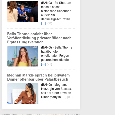
(BANG) - Ed Sheeran
möchte sechs
historische Scheunen
auf einem
denkmalgeschützten
[…]
(00)
Bella Thorne spricht über
Veröffentlichung privater Bilder nach
Erpressungsversuch
(BANG) - Bella Thorne
hat über die
emotionalen Folgen
gesprochen, die die
[…]
(01)
Meghan Markle sprach bei privatem
Dinner offenbar über Palastbesuch
(BANG) - Meghan,
Herzogin von Sussex,
soll bei einer privaten
Dinnerparty in
[…]
(00)