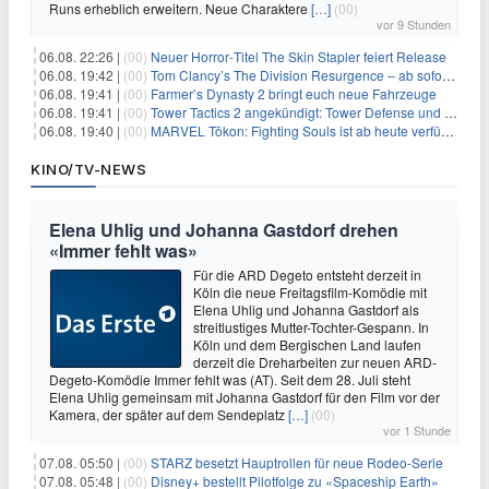
Runs erheblich erweitern. Neue Charaktere
[…]
(00)
vor 9 Stunden
06.08. 22:26 |
(00)
Neuer Horror‑Titel The Skin Stapler feiert Release
06.08. 19:42 |
(00)
Tom Clancy’s The Division Resurgence – ab sofort für euch verfügbar
06.08. 19:41 |
(00)
Farmer’s Dynasty 2 bringt euch neue Fahrzeuge
06.08. 19:41 |
(00)
Tower Tactics 2 angekündigt: Tower Defense und Deckbuilding Kombo kehrt zurück
06.08. 19:40 |
(00)
MARVEL Tōkon: Fighting Souls ist ab heute verfügbar
KINO/TV-NEWS
Elena Uhlig und Johanna Gastdorf drehen
«Immer fehlt was»
Für die ARD Degeto entsteht derzeit in
Köln die neue Freitagsfilm-Komödie mit
Elena Uhlig und Johanna Gastdorf als
streitlustiges Mutter-Tochter-Gespann. In
Köln und dem Bergischen Land laufen
derzeit die Dreharbeiten zur neuen ARD-
Degeto-Komödie Immer fehlt was (AT). Seit dem 28. Juli steht
Elena Uhlig gemeinsam mit Johanna Gastdorf für den Film vor der
Kamera, der später auf dem Sendeplatz
[…]
(00)
vor 1 Stunde
07.08. 05:50 |
(00)
STARZ besetzt Hauptrollen für neue Rodeo-Serie
07.08. 05:48 |
(00)
Disney+ bestellt Pilotfolge zu «Spaceship Earth»