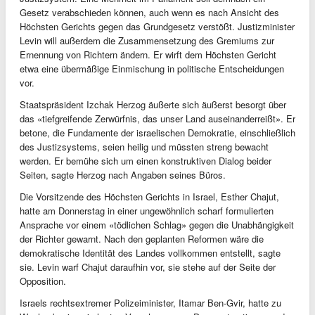
Gesetz verabschieden können, auch wenn es nach Ansicht des
Höchsten Gerichts gegen das Grundgesetz verstößt. Justizminister
Levin will außerdem die Zusammensetzung des Gremiums zur
Ernennung von Richtern ändern. Er wirft dem Höchsten Gericht
etwa eine übermäßige Einmischung in politische Entscheidungen
vor.
Staatspräsident Izchak Herzog äußerte sich äußerst besorgt über
das «tiefgreifende Zerwürfnis, das unser Land auseinanderreißt». Er
betone, die Fundamente der israelischen Demokratie, einschließlich
des Justizsystems, seien heilig und müssten streng bewacht
werden. Er bemühe sich um einen konstruktiven Dialog beider
Seiten, sagte Herzog nach Angaben seines Büros.
Die Vorsitzende des Höchsten Gerichts in Israel, Esther Chajut,
hatte am Donnerstag in einer ungewöhnlich scharf formulierten
Ansprache vor einem «tödlichen Schlag» gegen die Unabhängigkeit
der Richter gewarnt. Nach den geplanten Reformen wäre die
demokratische Identität des Landes vollkommen entstellt, sagte
sie. Levin warf Chajut daraufhin vor, sie stehe auf der Seite der
Opposition.
Israels rechtsextremer Polizeiminister, Itamar Ben-Gvir, hatte zu