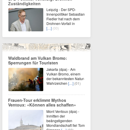
Zuständigkeiten
Leipzig - Der SPD-
Innenpolitiker Sebastian
Fiedler hat nach dem
Drohnen-Vorfall in
[…]
(00)
Waldbrand am Vulkan Bromo:
Sperrungen für Touristen
Jakarta (dpa) - Am
Vulkan Bromo, einem
der bekanntesten Natur-
Wahrzeichen
[…]
(01)
Frauen-Tour erklimmt Mythos
Ventoux: «Können alles schaffen»
Mont Ventoux (dpa) -
Inmitten der
beängstigenden
Mondlandschaft fiel Tom
Simpson
[…]
(03)