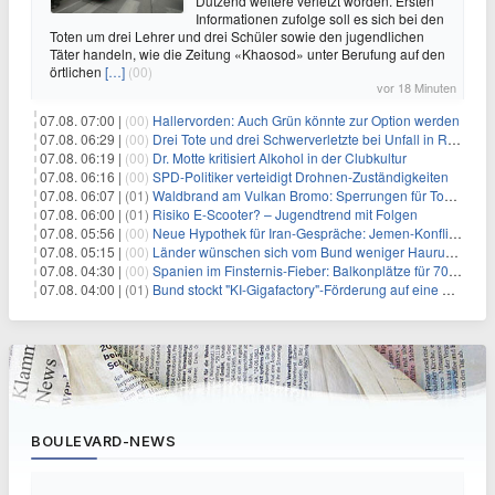
Dutzend weitere verletzt worden. Ersten
Informationen zufolge soll es sich bei den
Toten um drei Lehrer und drei Schüler sowie den jugendlichen
Täter handeln, wie die Zeitung «Khaosod» unter Berufung auf den
örtlichen
[…]
(00)
vor 18 Minuten
07.08. 07:00 |
(00)
Hallervorden: Auch Grün könnte zur Option werden
07.08. 06:29 |
(00)
Drei Tote und drei Schwerverletzte bei Unfall in Rheinland-Pfalz
07.08. 06:19 |
(00)
Dr. Motte kritisiert Alkohol in der Clubkultur
07.08. 06:16 |
(00)
SPD-Politiker verteidigt Drohnen-Zuständigkeiten
07.08. 06:07 |
(01)
Waldbrand am Vulkan Bromo: Sperrungen für Touristen
07.08. 06:00 |
(01)
Risiko E-Scooter? – Jugendtrend mit Folgen
07.08. 05:56 |
(00)
Neue Hypothek für Iran-Gespräche: Jemen-Konflikt eskaliert
07.08. 05:15 |
(00)
Länder wünschen sich vom Bund weniger Hauruck-Gesetzgebung
07.08. 04:30 |
(00)
Spanien im Finsternis-Fieber: Balkonplätze für 700 Euro
07.08. 04:00 |
(01)
Bund stockt "KI-Gigafactory"-Förderung auf eine Milliarde Euro auf
BOULEVARD-NEWS