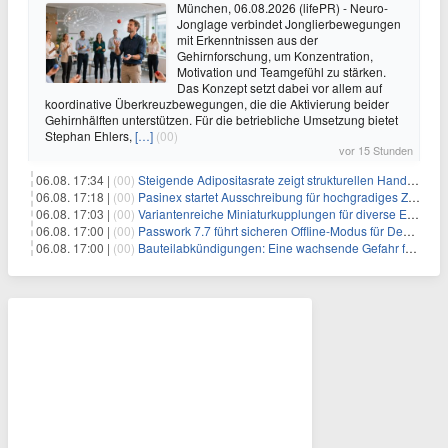
München, 06.08.2026 (lifePR) - Neuro-
Jonglage verbindet Jonglierbewegungen
mit Erkenntnissen aus der
Gehirnforschung, um Konzentration,
Motivation und Teamgefühl zu stärken.
Das Konzept setzt dabei vor allem auf
koordinative Überkreuzbewegungen, die die Aktivierung beider
Gehirnhälften unterstützen. Für die betriebliche Umsetzung bietet
Stephan Ehlers,
[…]
(00)
vor 15 Stunden
06.08. 17:34 |
(00)
Steigende Adipositasrate zeigt strukturellen Handlungsbedarf bei der Ernährung schulpflichtiger Kinder
06.08. 17:18 |
(00)
Pasinex startet Ausschreibung für hochgradiges Zinksulfidkonzentrat mit Germanium- und Silbergehalten und stellt ein Betriebsupdate bereit
06.08. 17:03 |
(00)
Variantenreiche Miniaturkupplungen für diverse Einsatzbereiche
06.08. 17:00 |
(00)
Passwork 7.7 führt sicheren Offline-Modus für Desktop- und Mobile-Apps ein
06.08. 17:00 |
(00)
Bauteilabkündigungen: Eine wachsende Gefahr für industrielle Elektroniksysteme