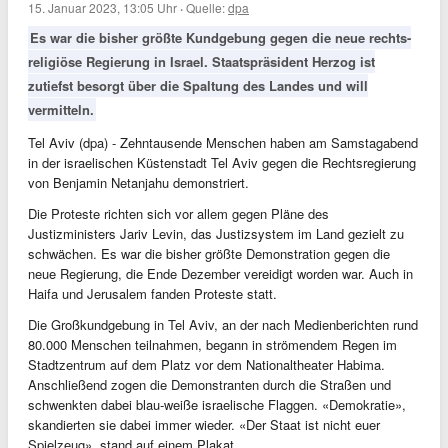
15. Januar 2023, 13:05 Uhr
·
Quelle:
dpa
Es war die bisher größte Kundgebung gegen die neue rechts-
religiöse Regierung in Israel. Staatspräsident Herzog ist
zutiefst besorgt über die Spaltung des Landes und will
vermitteln.
Tel Aviv (dpa) - Zehntausende Menschen haben am Samstagabend
in der israelischen Küstenstadt Tel Aviv gegen die Rechtsregierung
von Benjamin Netanjahu demonstriert.
Die Proteste richten sich vor allem gegen Pläne des
Justizministers Jariv Levin, das Justizsystem im Land gezielt zu
schwächen. Es war die bisher größte Demonstration gegen die
neue Regierung, die Ende Dezember vereidigt worden war. Auch in
Haifa und Jerusalem fanden Proteste statt.
Die Großkundgebung in Tel Aviv, an der nach Medienberichten rund
80.000 Menschen teilnahmen, begann in strömendem Regen im
Stadtzentrum auf dem Platz vor dem Nationaltheater Habima.
Anschließend zogen die Demonstranten durch die Straßen und
schwenkten dabei blau-weiße israelische Flaggen. «Demokratie»,
skandierten sie dabei immer wieder. «Der Staat ist nicht euer
Spielzeug», stand auf einem Plakat.