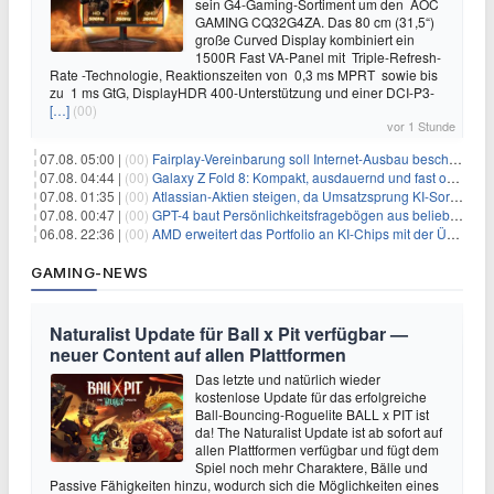
sein G4-Gaming-Sortiment um den AOC
GAMING CQ32G4ZA. Das 80 cm (31,5“)
große Curved Display kombiniert ein
1500R Fast VA-Panel mit Triple-Refresh-
Rate -Technologie, Reaktionszeiten von 0,3 ms MPRT sowie bis
zu 1 ms GtG, DisplayHDR 400-Unterstützung und einer DCI-P3-
[…]
(00)
vor 1 Stunde
07.08. 05:00 |
(00)
Fairplay-Vereinbarung soll Internet-Ausbau beschleunigen
07.08. 04:44 |
(00)
Galaxy Z Fold 8: Kompakt, ausdauernd und fast ohne Falte
07.08. 01:35 |
(00)
Atlassian-Aktien steigen, da Umsatzsprung KI-Sorgen dämpft
07.08. 00:47 |
(00)
GPT-4 baut Persönlichkeitsfragebögen aus beliebigen Texten und sagt Antworten voraus
06.08. 22:36 |
(00)
AMD erweitert das Portfolio an KI-Chips mit der Übernahme von Taalas
GAMING-NEWS
Naturalist Update für Ball x Pit verfügbar —
neuer Content auf allen Plattformen
Das letzte und natürlich wieder
kostenlose Update für das erfolgreiche
Ball-Bouncing-Roguelite BALL x PIT ist
da! The Naturalist Update ist ab sofort auf
allen Plattformen verfügbar und fügt dem
Spiel noch mehr Charaktere, Bälle und
Passive Fähigkeiten hinzu, wodurch sich die Möglichkeiten eines