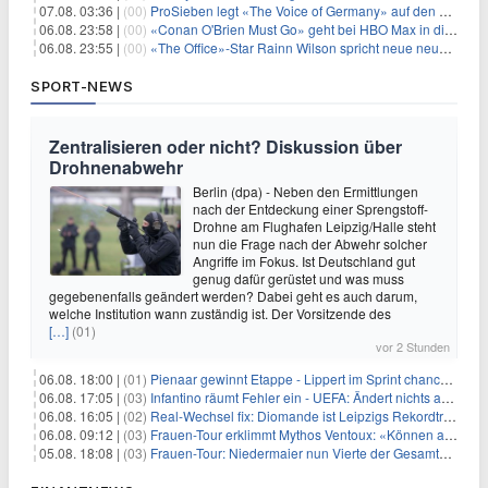
07.08. 03:36 |
(00)
ProSieben legt «The Voice of Germany» auf den Samstag
06.08. 23:58 |
(00)
«Conan O'Brien Must Go» geht bei HBO Max in die dritte Runde
06.08. 23:55 |
(00)
«The Office»-Star Rainn Wilson spricht neue neuseeländische Serie «Settling»
SPORT-NEWS
Zentralisieren oder nicht? Diskussion über
Drohnenabwehr
Berlin (dpa) - Neben den Ermittlungen
nach der Entdeckung einer Sprengstoff-
Drohne am Flughafen Leipzig/Halle steht
nun die Frage nach der Abwehr solcher
Angriffe im Fokus. Ist Deutschland gut
genug dafür gerüstet und was muss
gegebenenfalls geändert werden? Dabei geht es auch darum,
welche Institution wann zuständig ist. Der Vorsitzende des
[…]
(01)
vor 2 Stunden
06.08. 18:00 |
(01)
Pienaar gewinnt Etappe - Lippert im Sprint chancenlos
06.08. 17:05 |
(03)
Infantino räumt Fehler ein - UEFA: Ändert nichts an Boykott
06.08. 16:05 |
(02)
Real-Wechsel fix: Diomande ist Leipzigs Rekordtransfer
06.08. 09:12 |
(03)
Frauen-Tour erklimmt Mythos Ventoux: «Können alles schaffen»
05.08. 18:08 |
(03)
Frauen-Tour: Niedermaier nun Vierte der Gesamtwertung