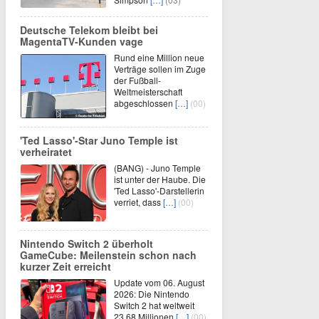
Deutsche Telekom bleibt bei
MagentaTV-Kunden vage
Rund eine Million neue
Verträge sollen im Zuge
der Fußball-
Weltmeisterschaft
abgeschlossen
[…]
(00)
'Ted Lasso'-Star Juno Temple ist
verheiratet
(BANG) - Juno Temple
ist unter der Haube. Die
'Ted Lasso'-Darstellerin
verriet, dass
[…]
(00)
Nintendo Switch 2 überholt
GameCube: Meilenstein schon nach
kurzer Zeit erreicht
Update vom 06. August
2026: Die Nintendo
Switch 2 hat weltweit
23,68 Millionen
[…]
(00)