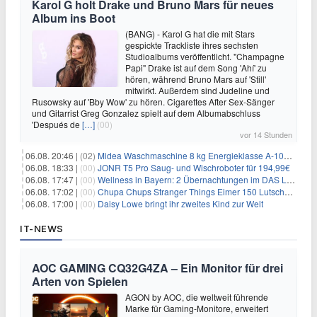
Karol G holt Drake und Bruno Mars für neues
Album ins Boot
(BANG) - Karol G hat die mit Stars
gespickte Trackliste ihres sechsten
Studioalbums veröffentlicht. "Champagne
Papi" Drake ist auf dem Song 'Ahí' zu
hören, während Bruno Mars auf 'Still'
mitwirkt. Außerdem sind Judeline und
Rusowsky auf 'Bby Wow' zu hören. Cigarettes After Sex-Sänger
und Gitarrist Greg Gonzalez spielt auf dem Albumabschluss
'Después de
[…]
(00)
vor 14 Stunden
06.08. 20:46 |
(02)
Midea Waschmaschine 8 kg Energieklasse A-10% 1400 U/Min für 289,97€
06.08. 18:33 |
(00)
JONR T5 Pro Saug- und Wischroboter für 194,99€
06.08. 17:47 |
(00)
Wellness in Bayern: 2 Übernachtungen im DAS LUDWIG Sports Resort inkl. HP + Wellness ab 174€ p.P.
06.08. 17:02 |
(00)
Chupa Chups Stranger Things Eimer 150 Lutscher für 21,95€
06.08. 17:00 |
(00)
Daisy Lowe bringt ihr zweites Kind zur Welt
IT-NEWS
AOC GAMING CQ32G4ZA – Ein Monitor für drei
Arten von Spielen
AGON by AOC, die weltweit führende
Marke für Gaming-Monitore, erweitert