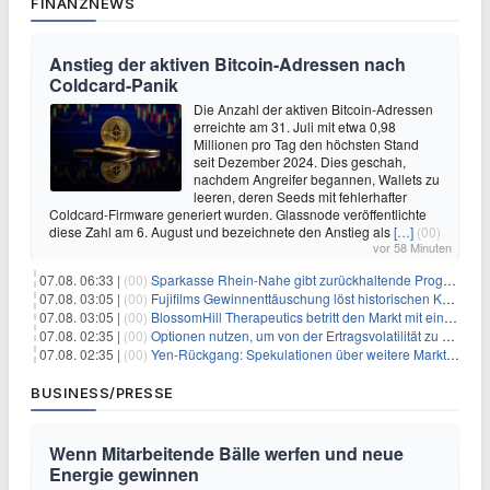
FINANZNEWS
Anstieg der aktiven Bitcoin-Adressen nach
Coldcard-Panik
Die Anzahl der aktiven Bitcoin-Adressen
erreichte am 31. Juli mit etwa 0,98
Millionen pro Tag den höchsten Stand
seit Dezember 2024. Dies geschah,
nachdem Angreifer begannen, Wallets zu
leeren, deren Seeds mit fehlerhafter
Coldcard-Firmware generiert wurden. Glassnode veröffentlichte
diese Zahl am 6. August und bezeichnete den Anstieg als
[…]
(00)
vor 58 Minuten
07.08. 06:33 |
(00)
Sparkasse Rhein-Nahe gibt zurückhaltende Prognose
07.08. 03:05 |
(00)
Fujifilms Gewinnenttäuschung löst historischen Kursrückgang aus
07.08. 03:05 |
(00)
BlossomHill Therapeutics betritt den Markt mit einem IPO-Boost von 150 Millionen Dollar
07.08. 02:35 |
(00)
Optionen nutzen, um von der Ertragsvolatilität zu profitieren
07.08. 02:35 |
(00)
Yen-Rückgang: Spekulationen über weitere Marktinterventionen nehmen zu
BUSINESS/PRESSE
Wenn Mitarbeitende Bälle werfen und neue
Energie gewinnen