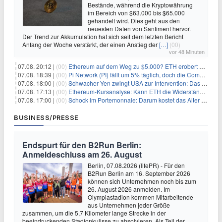
Bestände, während die Kryptowährung
im Bereich von $63.000 bis $65.000
gehandelt wird. Dies geht aus den
neuesten Daten von Santiment hervor.
Der Trend zur Akkumulation hat sich seit dem letzten Bericht
Anfang der Woche verstärkt, der einen Anstieg der
[…]
(00)
vor 48 Minuten
07.08. 20:12 |
(00)
Ethereum auf dem Weg zu $5.000? ETH erobert wichtige Marke zurück, während Institutionen weiter akkumulieren
07.08. 18:39 |
(00)
Pi Network (PI) fällt um 5% täglich, doch die Community bleibt optimistisch
07.08. 18:00 |
(00)
Schwacher Yen zwingt USA zur Intervention: Das größte Risiko seit 15 Jahren
07.08. 17:13 |
(00)
Ethereum-Kursanalyse: Kann ETH die Widerstände der gleitenden Durchschnitte überwinden?
07.08. 17:00 |
(00)
Schock im Portemonnaie: Darum kostet das Alter deutlich mehr als Sie denken
BUSINESS/PRESSE
Endspurt für den B2Run Berlin:
Anmeldeschluss am 26. August
Berlin, 07.08.2026 (lifePR) - Für den
B2Run Berlin am 16. September 2026
können sich Unternehmen noch bis zum
26. August 2026 anmelden. Im
Olympiastadion kommen Mitarbeitende
aus Unternehmen jeder Größe
zusammen, um die 5,7 Kilometer lange Strecke in der
beeindruckenden Stadionkulisse zu absolvieren. Als Teil der