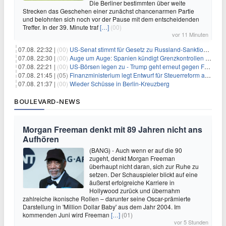
Die Berliner bestimmten über weite
Strecken das Geschehen einer zunächst chancenarmen Partie
und belohnten sich noch vor der Pause mit dem entscheidenden
Treffer. In der 39. Minute traf
[…]
(00)
vor 11 Minuten
07.08. 22:32 |
(00)
US-Senat stimmt für Gesetz zu Russland-Sanktionen
07.08. 22:30 |
(00)
Auge um Auge: Spanien kündigt Grenzkontrollen zu Italien an
07.08. 22:21 |
(00)
US-Börsen legen zu - Trump geht erneut gegen Fed-Gouverneurin vor
07.08. 21:45 |
(05)
Finanzministerium legt Entwurf für Steuerreform ab 2027 vor
07.08. 21:37 |
(00)
Wieder Schüsse in Berlin-Kreuzberg
BOULEVARD-NEWS
Morgan Freeman denkt mit 89 Jahren nicht ans
Aufhören
(BANG) - Auch wenn er auf die 90
zugeht, denkt Morgan Freeman
überhaupt nicht daran, sich zur Ruhe zu
setzen. Der Schauspieler blickt auf eine
äußerst erfolgreiche Karriere in
Hollywood zurück und übernahm
zahlreiche ikonische Rollen – darunter seine Oscar-prämierte
Darstellung in 'Million Dollar Baby' aus dem Jahr 2004. Im
kommenden Juni wird Freeman
[…]
(01)
vor 5 Stunden