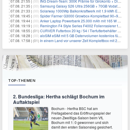
07.08. 21:55 |
(00)
ING Dream-Team: 300€ Prämie für Girokonto + Direkt-Depot
07.08. 21:35 |
(00)
Samsung Galaxy S26 Ultra 256GB + 70GB Vodafone-Netz für 34,99€/Monat (effektiv 4,74€/Monat)
07.08. 21:33 |
(00)
Solarway 1000Wp Balkonkraftwerk mit 1,9 kWh EcoFlow-Speicher für 719€ + 30€ Filial-Gutschein
07.08. 19:45 |
(00)
Spider Farmer G3000 Growbox-Komplettset 90×90×180 cm für 379,99€
07.08. 19:44 |
(00)
Anker Laptop Powerbank 25.000 mAh mit 165 W refurbished für 58,39€
07.08. 19:19 |
(00)
Remington F4 Style Series F4002 Folienrasierer für 18,99€
07.08. 18:55 |
(01)
CURVER Futterbox 20 kg / 54 l Tierfutterbehälter mit Rollen für 19,99€
07.08. 18:28 |
(00)
aloSIM eSIM mit 5 GB Datenvolumen kostenlos für Windscribe-Pro-Nutzer
07.08. 17:58 |
(01)
In einem Land vor unserer Zeit Komplettbox mit 27 DVDs für 59,49€
TOP-THEMEN
2. Bundesliga: Hertha schlägt Bochum im
Auftaktspiel
Bochum - Hertha BSC hat am
Freitagabend das Eröffnungsspiel der
neuen Zweitliga-Saison beim VfL
Bochum mit 1: 0 gewonnen und sich
damit den ersten Saisonsieg gesichert.