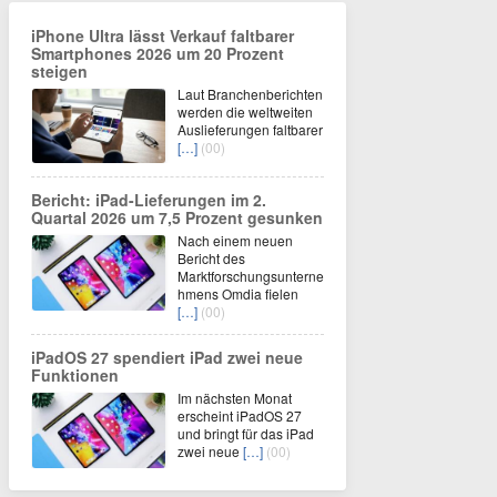
iPhone Ultra lässt Verkauf faltbarer
Smartphones 2026 um 20 Prozent
steigen
Laut Branchenberichten
werden die weltweiten
Auslieferungen faltbarer
[…]
(00)
Bericht: iPad-Lieferungen im 2.
Quartal 2026 um 7,5 Prozent gesunken
Nach einem neuen
Bericht des
Marktforschungsunterne
hmens Omdia fielen
[…]
(00)
iPadOS 27 spendiert iPad zwei neue
Funktionen
Im nächsten Monat
erscheint iPadOS 27
und bringt für das iPad
zwei neue
[…]
(00)