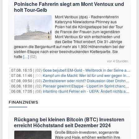
Polnische Fahrerin siegt am Mont Ventoux und
holt Tour-Gelb
Mont Ventoux (dpa) - Radrennfahrerin
Katarzyna Niewiadoma-Phinney aus
Polen hat die Königsetappe bei der Tour
de France der Frauen zum legendären
Mont Ventoux für sich entschieden und
das Gelbe Trikot erobert. Die 31-Jährige
gewann die Bergankunft auf mehr als 1.900 Höhenmetern bei der
siebten Etappe nach einer beeindruckenden Kletterpartie. Sie
hatte
[…]
(02)
vor 4 Stunden
07.08. 16:15 |
(02)
Gose bejubelt EM-Gold - Wellbrock in der Seine ausgebremst
07.08. 11:46 |
(00)
Kampf um die Macht: Wer ist für und wer gegen Infantino?
07.08. 09:50 |
(03)
Zentralisieren oder nicht? Diskussion über Drohnenabwehr
06.08. 18:00 |
(02)
Pienaar gewinnt Etappe - Lippert im Sprint chancenlos
06.08. 17:05 |
(08)
Infantino räumt Fehler ein - UEFA: Ändert nichts an Boykott
FINANZNEWS
Rückgang bei kleinen Bitcoin (BTC) Investoren
erreicht Höchststand seit Dezember 2024
Große Bitcoin-Investoren, sogenannte
Wale und Haie, erhöhen weiterhin ihre