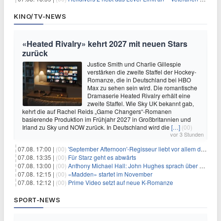
KINO/TV-NEWS
«Heated Rivalry» kehrt 2027 mit neuen Stars
zurück
Justice Smith und Charlie Gillespie
verstärken die zweite Staffel der Hockey-
Romanze, die in Deutschland bei HBO
Max zu sehen sein wird. Die romantische
Dramaserie Heated Rivalry erhält eine
zweite Staffel. Wie Sky UK bekannt gab,
kehrt die auf Rachel Reids „Game Changers“-Romanen
basierende Produktion im Frühjahr 2027 in Großbritannien und
Irland zu Sky und NOW zurück. In Deutschland wird die
[…]
(00)
vor 3 Stunden
07.08. 17:00 |
(00)
'September Afternoon'-Regisseur liebt vor allem die 'Banalität' in seinen Filmen
07.08. 13:35 |
(00)
Für Starz geht es abwärts
07.08. 13:00 |
(00)
Anthony Michael Hall: John Hughes sprach über eine Fortsetzung von 'The Breakfast Club'
07.08. 12:15 |
(00)
«Madden» startet im November
07.08. 12:12 |
(00)
Prime Video setzt auf neue K-Romanze
SPORT-NEWS