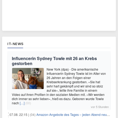
IT-NEWS
Influencerin Sydney Towle mit 26 an Krebs
gestorben
New York (dpa) - Die amerikanische
Influencerin Sydney Towle ist im Alter von
26 Jahren an den Folgen einer
Krebserkrankung gestorben. «Sie hat
sehr hart gekämpft und wir sind so stolz
auf sie», teilte ihre Familie in einem
Video auf ihren Profilen in den sozialen Medien mit. «Wir werden
dich immer so sehr lieben», hieß es dazu. Geboren wurde Towle
nach
[…]
(00)
vor 5 Stunden
07.08. 22:15 |
(04)
Amazon-Angebote des Tages – jeden Abend neue Deals zum Stöbern