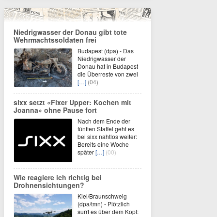
Niedrigwasser der Donau gibt tote
Wehrmachtssoldaten frei
Budapest (dpa) - Das
Niedrigwasser der
Donau hat in Budapest
die Überreste von zwei
[…]
(04)
sixx setzt «Fixer Upper: Kochen mit
Joanna» ohne Pause fort
Nach dem Ende der
fünften Staffel geht es
bei sixx nahtlos weiter:
Bereits eine Woche
später
[…]
(00)
Wie reagiere ich richtig bei
Drohnensichtungen?
Kiel/Braunschweig
(dpa/tmn) - Plötzlich
surrt es über dem Kopf: