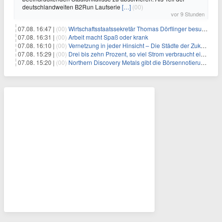
deutschlandweiten B2Run Laufserie
[…]
(00)
vor 9 Stunden
07.08. 16:47 |
(00)
Wirtschaftsstaatssekretär Thomas Dörflinger besucht Handwerksbetrieb im Kammerbezirk Freiburg
07.08. 16:31 |
(00)
Arbeit macht Spaß oder krank
07.08. 16:10 |
(00)
Vernetzung in jeder Hinsicht – Die Städte der Zukunft sind grün-blau
07.08. 15:29 |
(00)
Drei bis zehn Prozent, so viel Strom verbraucht ein Aufzug im Gebäude
07.08. 15:20 |
(00)
Northern Discovery Metals gibt die Börsennotierung an der Frankfurter Wertpapierbörse bekannt