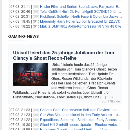
07.08. 21:11 |
(00)
Hitster Film- und Serien-Soundtracks Partyspiel-Erweiterung für 6,99€
07.08. 20:46 |
(00)
Tefal OptiGrill 4in1 XL Kontaktgrill GC784D10 für 239,99€
07.08. 20:31 |
(00)
PickSport: Schöffel, North Face & Columbia Jacken ab 39,60€
07.08. 18:45 |
(01)
Monopoly Harry Potter Edition Brettspiel für 22,77€
07.08. 18:22 |
(01)
Makita DMP180Z Akku-Kompressor 18 V für 48,61€
GAMING-NEWS
Ubisoft feiert das 25-jährige Jubiläum der Tom
Clancy’s Ghost Recon-Reihe
Ubisoft feierte heute das 25-jährige
Jubiläum von Tom Clancy’s Ghost Recon
mit einem kostenlosen Titel-Update für
Ghost Recon Wildlands , der Rückkehr
des bei Fans beliebten Predator -Events
und weiteren Inhalten. Ghost Recon
Wildlands: Last Rites ist ab sofort kostenlos über Ubisoft+, für
PlayStation5, PlayStation4, Xbox Series X|S, Xbox One
[…]
(00)
vor 1 Stunde
07.08. 21:23 |
(00)
Serious Sam: Shatterverse lädt zum Playtest – und erscheint schon bald!
07.08. 21:23 |
(00)
Car Was Simulator startet in den Early Access – bald gehts los!
07.08. 21:22 |
(00)
Expeditions: Samurai – Start in den Early Access ab heute im feudalen Japan
07.08. 19:30 |
(00)
Silent Hill 2 erhält neues Update – Bloober verbessert Grafik und Performance
07.08. 18:59 |
(00)
Helldivers 2 hebt das Level-Limit an – Veteranen können endlich weiter aufsteigen