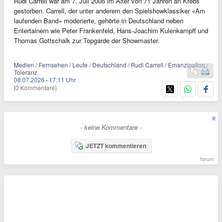
Rudi Carrell war am 7. Juli 2006 im Alter von 71 Jahren an Krebs
gestorben. Carrell, der unter anderem den Spielshowklassiker «Am
laufenden Band» moderierte, gehörte in Deutschland neben
Entertainern wie Peter Frankenfeld, Hans-Joachim Kulenkampff und
Thomas Gottschalk zur Topgarde der Showmaster.
Medien / Fernsehen / Leute / Deutschland / Rudi Carrell / Emanzipation /
Toleranz
08.07.2026
·
17:11 Uhr
[0 Kommentare]
- keine Kommentare -
JETZT kommentieren
forum