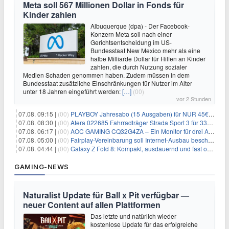
Meta soll 567 Millionen Dollar in Fonds für
Kinder zahlen
Albuquerque (dpa) - Der Facebook-
Konzern Meta soll nach einer
Gerichtsentscheidung im US-
Bundesstaat New Mexico mehr als eine
halbe Milliarde Dollar für Hilfen an Kinder
zahlen, die durch Nutzung sozialer
Medien Schaden genommen haben. Zudem müssen in dem
Bundesstaat zusätzliche Einschränkungen für Nutzer im Alter
unter 18 Jahren eingeführt werden:
[…]
(00)
vor 2 Stunden
07.08. 09:15 |
(00)
PLAYBOY Jahresabo (15 Ausgaben) für NUR 45€ (statt 198€)
07.08. 08:30 |
(00)
Atera 022685 Fahrradträger Strada Sport 3 für 337,48€
07.08. 06:17 |
(00)
AOC GAMING CQ32G4ZA – Ein Monitor für drei Arten von Spielen
07.08. 05:00 |
(00)
Fairplay-Vereinbarung soll Internet-Ausbau beschleunigen
07.08. 04:44 |
(00)
Galaxy Z Fold 8: Kompakt, ausdauernd und fast ohne Falte
GAMING-NEWS
Naturalist Update für Ball x Pit verfügbar —
neuer Content auf allen Plattformen
Das letzte und natürlich wieder
kostenlose Update für das erfolgreiche