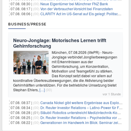
07.08. 08:30 |
(00)
Neue Eigentümer bei Münchner FNZ Bank
07.08. 08:17 |
(00)
Von der Verbraucher-Vorsicht bei Finanzdaten
07.08. 08:06 |
(00)
CLARITY Act im US-Senat auf Eis gelegt: Politische Differenzen verzögern Krypto-Gesetzgebung bis September
BUSINESS/PRESSE
Neuro-Jonglage: Motorisches Lernen trifft
Gehirnforschung
München, 07.08.2026 (lifePR) - Neuro-
Jonglage verbindet Jonglierbewegungen
mit Erkenntnissen aus der
Gehirnforschung, um Konzentration,
Motivation und Teamgefühl zu stärken.
Das Konzept setzt dabei vor allem auf
koordinative Überkreuzbewegungen, die die Aktivierung beider
Gehirnhälften unterstützen. Für die betriebliche Umsetzung bietet
Stephan Ehlers,
[…]
(00)
vor 1 Stunde
07.08. 08:37 |
(00)
Canada Nickel gibt weitere Ergebnisse aus Explorationsbohrungen sowie die bislang hochgradigsten Abschnitte im Reid-Nickelsulfid-Projekt bekannt
07.08. 08:34 |
(00)
Dr. Reuter Investor Relations – Latino-Power für Frequentis
07.08. 08:28 |
(01)
Stäubli Robotics unterstreicht Medizintechnik-Kompetenz
07.08. 08:25 |
(00)
Dr. Reuter Investor Relations – Psychedelika vor dem Milliarden-Durchbruch: Warum Eli Lillys Deal den Beginn eines neuen Therapiemarktes markieren könnte
07.08. 08:22 |
(00)
Generationen im Handwerk im Blick: Seminar zeigt praxisnahe Strategien zur Führung