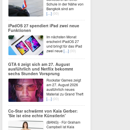
Schule in der Nähe von
Bangkok sind am
[…]
(00)
iPadOS 27 spendiert iPad zwei neue
Funktionen
Im nächsten Monat
erscheint iPadOS 27
und bringt für das iPad
zwei neue
[…]
(00)
GTA 6 zeigt sich am 27. August
ausführlich und Netflix bekommt
sechs Stunden Vorsprung
Rockstar Games zeigt
am 27. August 2026
ausführlich neues
Material zu Grand Theft
[…]
(00)
Co-Star schwärmt von Kaia Gerber:
'Sie ist eine echte Künstlerin'
(BANG) - Für Graham
Campbell ist Kaia