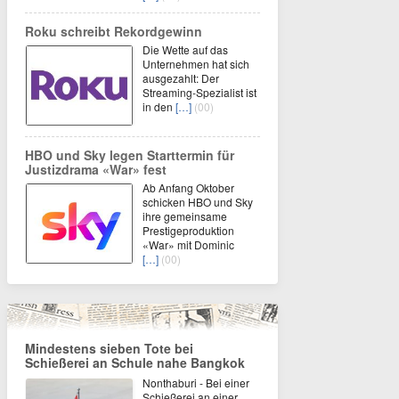
Roku schreibt Rekordgewinn
Die Wette auf das
Unternehmen hat sich
ausgezahlt: Der
Streaming-Spezialist ist
in den
[…]
(00)
HBO und Sky legen Starttermin für
Justizdrama «War» fest
Ab Anfang Oktober
schicken HBO und Sky
ihre gemeinsame
Prestigeproduktion
«War» mit Dominic
[…]
(00)
Mindestens sieben Tote bei
Schießerei an Schule nahe Bangkok
Nonthaburi - Bei einer
Schießerei an einer