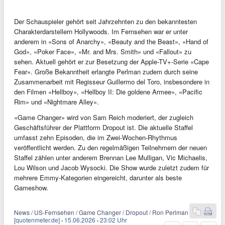
Der Schauspieler gehört seit Jahrzehnten zu den bekanntesten
Charakterdarstellern Hollywoods. Im Fernsehen war er unter
anderem in «Sons of Anarchy», «Beauty and the Beast», «Hand of
God», «Poker Face», «Mr. and Mrs. Smith» und «Fallout» zu
sehen. Aktuell gehört er zur Besetzung der Apple-TV+-Serie «Cape
Fear». Große Bekanntheit erlangte Perlman zudem durch seine
Zusammenarbeit mit Regisseur Guillermo del Toro, insbesondere in
den Filmen «Hellboy», «Hellboy II: Die goldene Armee», «Pacific
Rim» und «Nightmare Alley».
«Game Changer» wird von Sam Reich moderiert, der zugleich
Geschäftsführer der Plattform Dropout ist. Die aktuelle Staffel
umfasst zehn Episoden, die im Zwei-Wochen-Rhythmus
veröffentlicht werden. Zu den regelmäßigen Teilnehmern der neuen
Staffel zählen unter anderem Brennan Lee Mulligan, Vic Michaelis,
Lou Wilson und Jacob Wysocki. Die Show wurde zuletzt zudem für
mehrere Emmy-Kategorien eingereicht, darunter als beste
Gameshow.
News / US-Fernsehen / Game Changer / Dropout / Ron Perlman
[quotenmeter.de]
·
15.06.2026
·
23:02 Uhr