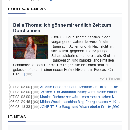
BOULEVARD-NEWS
Bella Thorne: Ich gönne mir endlich Zeit zum
Durchatmen
(BANG) - Bella Thorne hat sich in den
vergangenen Jahren bewusst "mehr
Raum zum Atmen und für Nachsicht mit
sich selbst" gegeben. Die 28-jährige
Schauspielerin stand bereits als Kind im
Rampenlicht und kämpfte lange mit den
Schattenseiten des Ruhms. Heute geht sie ihr Leben deutlich
gelassener und mit einer neuen Perspektive an. Im Podcast 'Call
Her
[…]
(00)
vor 2 Stunden
07.08. 08:00 |
(00)
Antonio Banderas nennt Melanie Griffith seine 'beste Freundin'
07.08. 08:00 |
(00)
'Wicked'-Star Jonathan Bailey verrät seine einfache Hautpflegeroutine
07.08. 08:00 |
(00)
Monica Barbaro schwärmt vom romantischen New York
06.08. 20:46 |
(03)
Midea Waschmaschine 8 kg Energieklasse A-10% 1400 U/Min für 289,97€
06.08. 18:33 |
(00)
JONR T5 Pro Saug- und Wischroboter für 194,99€
IT-NEWS