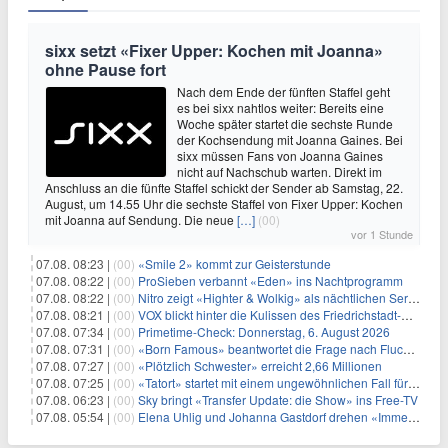
sixx setzt «Fixer Upper: Kochen mit Joanna»
ohne Pause fort
Nach dem Ende der fünften Staffel geht
es bei sixx nahtlos weiter: Bereits eine
Woche später startet die sechste Runde
der Kochsendung mit Joanna Gaines. Bei
sixx müssen Fans von Joanna Gaines
nicht auf Nachschub warten. Direkt im
Anschluss an die fünfte Staffel schickt der Sender ab Samstag, 22.
August, um 14.55 Uhr die sechste Staffel von Fixer Upper: Kochen
mit Joanna auf Sendung. Die neue
[…]
(00)
vor 1 Stunde
07.08. 08:23 |
(00)
«Smile 2» kommt zur Geisterstunde
07.08. 08:22 |
(00)
ProSieben verbannt «Eden» ins Nachtprogramm
07.08. 08:22 |
(00)
Nitro zeigt «Highter & Wolkig» als nächtlichen Serienmarathon
07.08. 08:21 |
(00)
VOX blickt hinter die Kulissen des Friedrichstadt-Palasts
07.08. 07:34 |
(00)
Primetime-Check: Donnerstag, 6. August 2026
07.08. 07:31 |
(00)
«Born Famous» beantwortet die Frage nach Fluch oder Segen
07.08. 07:27 |
(00)
«Plötzlich Schwester» erreicht 2,66 Millionen
07.08. 07:25 |
(00)
«Tatort» startet mit einem ungewöhnlichen Fall für Charlotte Lindholm
07.08. 06:23 |
(00)
Sky bringt «Transfer Update: die Show» ins Free-TV
07.08. 05:54 |
(00)
Elena Uhlig und Johanna Gastdorf drehen «Immer fehlt was»