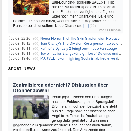
Ball-Bouncing-Roguelite BALL x PIT ist
da! The Naturalist Update ist ab sofort auf
allen Plattformen verfügbar und fügt dem
Spiel noch mehr Charaktere, Bälle und
Passive Fähigkeiten hinzu, wodurch sich die Möglichkeiten eines
Runs erheblich erweitern. Neue Charaktere
[…]
(00)
vor 11 Stunden
06.08. 22:26 |
(00)
Neuer Horror‑Titel The Skin Stapler feiert Release
06.08. 19:42 |
(00)
Tom Clancy’s The Division Resurgence – ab sofort für euch verfügbar
06.08. 19:41 |
(00)
Farmer’s Dynasty 2 bringt euch neue Fahrzeuge
06.08. 19:41 |
(00)
Tower Tactics 2 angekündigt: Tower Defense und Deckbuilding Kombo kehrt zurück
06.08. 19:40 |
(00)
MARVEL Tōkon: Fighting Souls ist ab heute verfügbar
SPORT-NEWS
Zentralisieren oder nicht? Diskussion über
Drohnenabwehr
Berlin (dpa) - Neben den Ermittlungen
nach der Entdeckung einer Sprengstoff-
Drohne am Flughafen Leipzig/Halle steht
nun die Frage nach der Abwehr solcher
Angriffe im Fokus. Ist Deutschland gut
genug dafür gerüstet und was muss
gegebenenfalls geändert werden? Dabei geht es auch darum,
welche Institution wann zuständig ist. Der Vorsitzende des