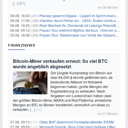
[…]
(01)
vor 20 Minuten
06.08. 18:00 |
(01)
Pienaar gewinnt Etappe - Lippert im Sprint chancenlos
06.08. 17:05 |
(06)
Infantino räumt Fehler ein - UEFA: Ändert nichts an Boykott
06.08. 16:05 |
(02)
Real-Wechsel fix: Diomande ist Leipzigs Rekordtransfer
06.08. 09:12 |
(03)
Frauen-Tour erklimmt Mythos Ventoux: «Können alles schaffen»
05.08. 18:08 |
(03)
Frauen-Tour: Niedermaier nun Vierte der Gesamtwertung
FINANZNEWS
Bitcoin-Miner verkaufen erneut: So viel BTC
wurde angeblich abgesetzt
Der jüngste Kursanstieg von Bitcoin auf
über 64.000 $ könnte gefährdet sein, da
bedeutende Akteure im Netzwerk
begonnen haben, große Mengen der
Kryptowährung zu verkaufen. Nach
Angaben von Lookonchain haben zwei
der größten Bitcoin-Miner, MARA und Riot Platforms, erhebliche
Mengen an BTC an Börsen transferiert, vermutlich um diese zu
verkaufen.
[…]
(00)
vor 41 Minuten
07.08. 09:10 |
(00)
Oddo BHF übernimmt Fondsdienstleister IFSAM
07.08. 09:00 |
(00)
Microsoft-Schock: Xbox-Chef plant radikale Offensive – Gewinnmarge bis 2030 verdoppelt?