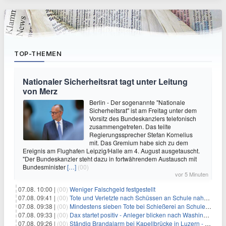
TOP-THEMEN
Nationaler Sicherheitsrat tagt unter Leitung
von Merz
Berlin - Der sogenannte "Nationale
Sicherheitsrat" ist am Freitag unter dem
Vorsitz des Bundeskanzlers telefonisch
zusammengetreten. Das teilte
Regierungssprecher Stefan Kornelius
mit. Das Gremium habe sich zu dem
Ereignis am Flughafen Leipzig/Halle am 4. August ausgetauscht.
"Der Bundeskanzler steht dazu in fortwährendem Austausch mit
Bundesminister
[…]
(00)
vor 5 Minuten
07.08. 10:00 |
(00)
Weniger Falschgeld festgestellt
07.08. 09:41 |
(00)
Tote und Verletzte nach Schüssen an Schule nahe Bangkok
07.08. 09:38 |
(00)
Mindestens sieben Tote bei Schießerei an Schule nahe Bangkok
07.08. 09:33 |
(00)
Dax startet positiv - Anleger blicken nach Washington
07.08. 09:26 |
(00)
Ständig Brandalarm bei Kapellbrücke in Luzern - Spinnen?