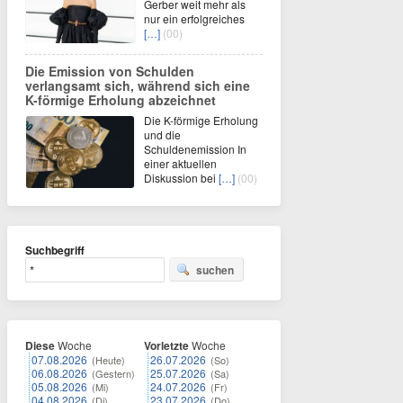
Gerber weit mehr als
nur ein erfolgreiches
[…]
(00)
Die Emission von Schulden
verlangsamt sich, während sich eine
K-förmige Erholung abzeichnet
Die K-förmige Erholung
und die
Schuldenemission In
einer aktuellen
Diskussion bei
[…]
(00)
Suchbegriff
suchen
Diese
Woche
Vorletzte
Woche
07.08.2026
26.07.2026
(Heute)
(So)
06.08.2026
25.07.2026
(Gestern)
(Sa)
05.08.2026
24.07.2026
(Mi)
(Fr)
04.08.2026
23.07.2026
(Di)
(Do)