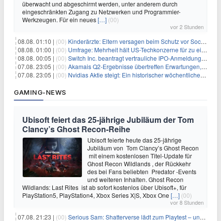
überwacht und abgeschirmt werden, unter anderem durch
eingeschränkten Zugang zu Netzwerken und Programmier-
Werkzeugen. Für ein neues
[…]
(00)
vor 2 Stunden
08.08. 01:10 |
(00)
Kinderärzte: Eltern versagen beim Schutz vor Social Media
08.08. 01:00 |
(00)
Umfrage: Mehrheit hält US-Techkonzerne für zu einflussreich
08.08. 00:05 |
(00)
Switch Inc. beantragt vertrauliche IPO-Anmeldung im Zuge des AI-Booms
07.08. 23:05 |
(00)
Akamais Q2-Ergebnisse übertreffen Erwartungen, doch Aktien fallen: Ein tieferer Blick
07.08. 23:05 |
(00)
Nvidias Aktie steigt: Ein historischer wöchentlicher Anstieg, getrieben von Innovation und Marktnachfrage
GAMING-NEWS
Ubisoft feiert das 25-jährige Jubiläum der Tom
Clancy’s Ghost Recon-Reihe
Ubisoft feierte heute das 25-jährige
Jubiläum von Tom Clancy’s Ghost Recon
mit einem kostenlosen Titel-Update für
Ghost Recon Wildlands , der Rückkehr
des bei Fans beliebten Predator -Events
und weiteren Inhalten. Ghost Recon
Wildlands: Last Rites ist ab sofort kostenlos über Ubisoft+, für
PlayStation5, PlayStation4, Xbox Series X|S, Xbox One
[…]
(00)
vor 8 Stunden
07.08. 21:23 |
(00)
Serious Sam: Shatterverse lädt zum Playtest – und erscheint schon bald!