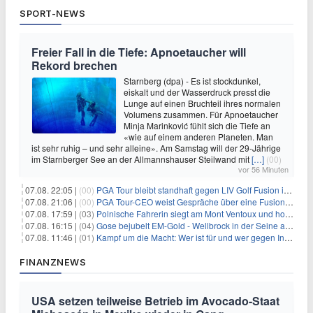
SPORT-NEWS
Freier Fall in die Tiefe: Apnoetaucher will
Rekord brechen
Starnberg (dpa) - Es ist stockdunkel,
eiskalt und der Wasserdruck presst die
Lunge auf einen Bruchteil ihres normalen
Volumens zusammen. Für Apnoetaucher
Minja Marinković fühlt sich die Tiefe an
«wie auf einem anderen Planeten. Man
ist sehr ruhig – und sehr alleine». Am Samstag will der 29-Jährige
im Starnberger See an der Allmannshauser Steilwand mit
[…]
(00)
vor 56 Minuten
07.08. 22:05 |
(00)
PGA Tour bleibt standhaft gegen LIV Golf Fusion in einem sich wandelnden Sportumfeld
07.08. 21:06 |
(00)
PGA Tour-CEO weist Gespräche über eine Fusion mit LIV Golf zurück und bekräftigt die Wettbewerbslandschaft
07.08. 17:59 |
(03)
Polnische Fahrerin siegt am Mont Ventoux und holt Tour-Gelb
07.08. 16:15 |
(04)
Gose bejubelt EM-Gold - Wellbrock in der Seine ausgebremst
07.08. 11:46 |
(01)
Kampf um die Macht: Wer ist für und wer gegen Infantino?
FINANZNEWS
USA setzen teilweise Betrieb im Avocado-Staat