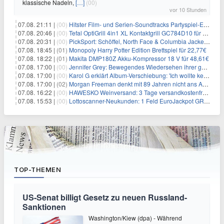
klassische Nadeln,
[…]
(00)
vor 10 Stunden
07.08. 21:11 |
(00)
Hitster Film- und Serien-Soundtracks Partyspiel-Erweiterung für 6,99€
07.08. 20:46 |
(00)
Tefal OptiGrill 4in1 XL Kontaktgrill GC784D10 für 239,99€
07.08. 20:31 |
(00)
PickSport: Schöffel, North Face & Columbia Jacken ab 39,60€
07.08. 18:45 |
(01)
Monopoly Harry Potter Edition Brettspiel für 22,77€
07.08. 18:22 |
(01)
Makita DMP180Z Akku-Kompressor 18 V für 48,61€
07.08. 17:00 |
(00)
Jennifer Grey: Bewegendes Wiedersehen ihrer geschiedenen Eltern kurz vor dem Tod ihrer Mutter
07.08. 17:00 |
(00)
Karol G erklärt Album-Verschiebung: 'Ich wollte keine persönliche Situation ausnutzen'
07.08. 17:00 |
(02)
Morgan Freeman denkt mit 89 Jahren nicht ans Aufhören
07.08. 16:22 |
(00)
HAWESKO Weinversand: 3 Tage versandkostenfrei bestellen (MBW 25€)
07.08. 15:53 |
(00)
Lottoscanner-Neukunden: 1 Feld EuroJackpot GRATIS spielen
TOP-THEMEN
US-Senat billigt Gesetz zu neuen Russland-
Sanktionen
Washington/Kiew (dpa) - Während