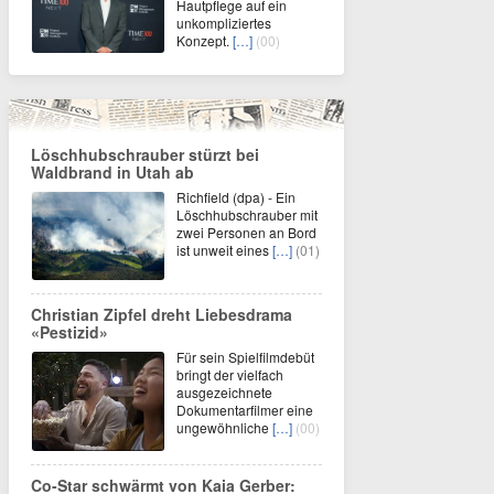
Hautpflege auf ein
unkompliziertes
Konzept.
[…]
(00)
Löschhubschrauber stürzt bei
Waldbrand in Utah ab
Richfield (dpa) - Ein
Löschhubschrauber mit
zwei Personen an Bord
ist unweit eines
[…]
(01)
Christian Zipfel dreht Liebesdrama
«Pestizid»
Für sein Spielfilmdebüt
bringt der vielfach
ausgezeichnete
Dokumentarfilmer eine
ungewöhnliche
[…]
(00)
Co-Star schwärmt von Kaia Gerber: