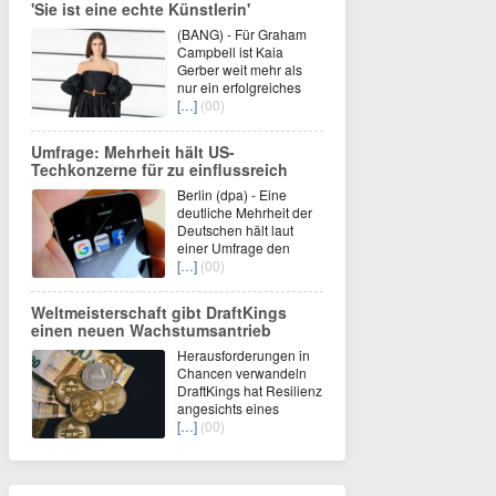
'Sie ist eine echte Künstlerin'
(BANG) - Für Graham
Campbell ist Kaia
Gerber weit mehr als
nur ein erfolgreiches
[…]
(00)
Umfrage: Mehrheit hält US-
Techkonzerne für zu einflussreich
Berlin (dpa) - Eine
deutliche Mehrheit der
Deutschen hält laut
einer Umfrage den
[…]
(00)
Weltmeisterschaft gibt DraftKings
einen neuen Wachstumsantrieb
Herausforderungen in
Chancen verwandeln
DraftKings hat Resilienz
angesichts eines
[…]
(00)