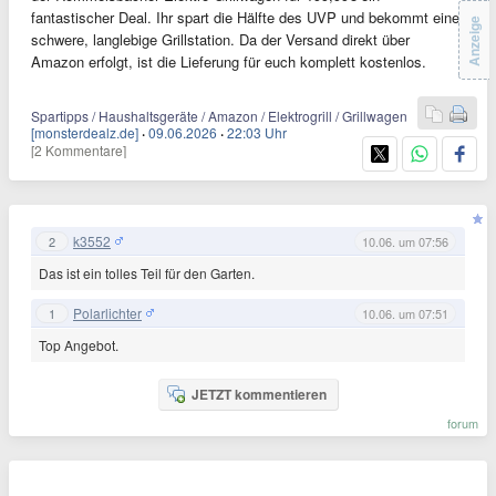
fantastischer Deal. Ihr spart die Hälfte des UVP und bekommt eine
Anzeige
schwere, langlebige Grillstation. Da der Versand direkt über
Amazon erfolgt, ist die Lieferung für euch komplett kostenlos.
Spartipps / Haushaltsgeräte / Amazon / Elektrogrill / Grillwagen
[monsterdealz.de]
·
09.06.2026
·
22:03 Uhr
[2 Kommentare]
k3552
2
10.06. um 07:56
Das ist ein tolles Teil für den Garten.
Polarlichter
1
10.06. um 07:51
Top Angebot.
JETZT kommentieren
forum