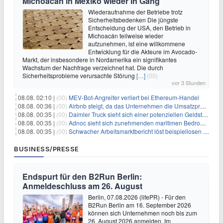
Michoacán in Mexiko wieder in Gang
Wiederaufnahme der Betriebe trotz
Sicherheitsbedenken Die jüngste
Entscheidung der USA, den Betrieb in
Michoacán teilweise wieder
aufzunehmen, ist eine willkommene
Entwicklung für die Akteure im Avocado-
Markt, der insbesondere in Nordamerika ein signifikantes
Wachstum der Nachfrage verzeichnet hat. Die durch
Sicherheitsprobleme verursachte Störung
[…]
(00)
vor 3 Stunden
08.08. 02:10 |
(00)
MEV-Bot-Angreifer verliert bei Ethereum-Handel
08.08. 00:36 |
(00)
Airbnb steigt, da das Unternehmen die Umsatzprognose anhebt und starkes Wachstum signalisiert
08.08. 00:35 |
(00)
Daimler Truck sieht sich einer potenziellen Geldstrafe von 1 Milliarde Euro aufgrund von EU-Emissionsvorschriften gegenüber
08.08. 00:35 |
(00)
Adnoc sieht sich zunehmenden maritimen Bedrohungen angesichts regionaler Spannungen gegenüber
08.08. 00:35 |
(00)
Schwacher Arbeitsmarktbericht löst beispiellosen Börsenanstieg aus
BUSINESS/PRESSE
Endspurt für den B2Run Berlin:
Anmeldeschluss am 26. August
Berlin, 07.08.2026 (lifePR) - Für den
B2Run Berlin am 16. September 2026
können sich Unternehmen noch bis zum
26. August 2026 anmelden. Im