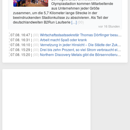
Olympiastadion kommen Mitarbeitende
aus Unternehmen jeder Größe
zusammen, um die 5,7 Kilometer lange Strecke in der
beeindruckenden Stadionkulisse zu absolvieren. Als Teil der
deutschlandweiten B2Run Laufserie
[…]
(00)
vor 16 Stunden
07.08. 16:47 |
(00)
Wirtschaftsstaatssekretär Thomas Dörflinger besucht Handwerksbetrieb im Kammerbezirk Freiburg
07.08. 16:31 |
(00)
Arbeit macht Spaß oder krank
07.08. 16:10 |
(00)
Vernetzung in jeder Hinsicht – Die Städte der Zukunft sind grün-blau
07.08. 15:29 |
(00)
Drei bis zehn Prozent, so viel Strom verbraucht ein Aufzug im Gebäude
07.08. 15:20 |
(00)
Northern Discovery Metals gibt die Börsennotierung an der Frankfurter Wertpapierbörse bekannt