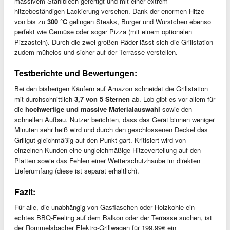
massivem Stahlblech gefertigt und mit einer extrem
hitzebeständigen Lackierung versehen. Dank der enormen Hitze
von bis zu
300 °C
gelingen Steaks, Burger und Würstchen ebenso
perfekt wie Gemüse oder sogar Pizza (mit einem optionalen
Pizzastein). Durch die zwei großen Räder lässt sich die Grillstation
zudem mühelos und sicher auf der Terrasse verstellen.
Testberichte und Bewertungen:
Bei den bisherigen Käufern auf Amazon schneidet die Grillstation
mit durchschnittlich
3,7 von 5 Sternen
ab. Lob gibt es vor allem für
die
hochwertige und massive Materialauswahl
sowie den
schnellen Aufbau. Nutzer berichten, dass das Gerät binnen weniger
Minuten sehr heiß wird und durch den geschlossenen Deckel das
Grillgut gleichmäßig auf den Punkt gart. Kritisiert wird von
einzelnen Kunden eine ungleichmäßige Hitzeverteilung auf den
Platten sowie das Fehlen einer Wetterschutzhaube im direkten
Lieferumfang (diese ist separat erhältlich).
Fazit:
Für alle, die unabhängig von Gasflaschen oder Holzkohle ein
echtes BBQ-Feeling auf dem Balkon oder der Terrasse suchen, ist
der Rommelsbacher Elektro-Grillwagen für 199,99€ ein