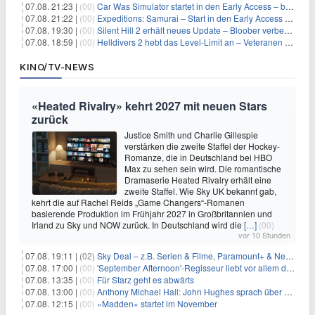
07.08. 21:23 |
(00)
Car Was Simulator startet in den Early Access – bald gehts los!
07.08. 21:22 |
(00)
Expeditions: Samurai – Start in den Early Access ab heute im feudalen Japan
07.08. 19:30 |
(00)
Silent Hill 2 erhält neues Update – Bloober verbessert Grafik und Performance
07.08. 18:59 |
(00)
Helldivers 2 hebt das Level-Limit an – Veteranen können endlich weiter aufsteigen
KINO/TV-NEWS
«Heated Rivalry» kehrt 2027 mit neuen Stars
zurück
Justice Smith und Charlie Gillespie
verstärken die zweite Staffel der Hockey-
Romanze, die in Deutschland bei HBO
Max zu sehen sein wird. Die romantische
Dramaserie Heated Rivalry erhält eine
zweite Staffel. Wie Sky UK bekannt gab,
kehrt die auf Rachel Reids „Game Changers“-Romanen
basierende Produktion im Frühjahr 2027 in Großbritannien und
Irland zu Sky und NOW zurück. In Deutschland wird die
[…]
(00)
vor 10 Stunden
07.08. 19:11 |
(02)
Sky Deal – z.B. Serien & Filme, Paramount+ & Netflix für 19,99€/Monat
07.08. 17:00 |
(00)
'September Afternoon'-Regisseur liebt vor allem die 'Banalität' in seinen Filmen
07.08. 13:35 |
(00)
Für Starz geht es abwärts
07.08. 13:00 |
(00)
Anthony Michael Hall: John Hughes sprach über eine Fortsetzung von 'The Breakfast Club'
07.08. 12:15 |
(00)
«Madden» startet im November