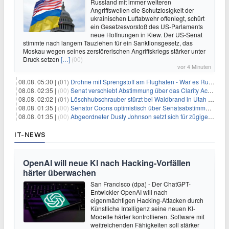
Russland mit immer weiteren
Angriffswellen die Schutzlosigkeit der
ukrainischen Luftabwehr offenlegt, schürt
ein Gesetzesvorstoß des US-Parlaments
neue Hoffnungen in Kiew. Der US-Senat
stimmte nach langem Tauziehen für ein Sanktionsgesetz, das
Moskau wegen seines zerstörerischen Angriffskriegs stärker unter
Druck setzen
[…]
(00)
vor 4 Minuten
08.08. 05:30 |
(01)
Drohne mit Sprengstoff am Flughafen - War es Russland?
08.08. 02:35 |
(00)
Senat verschiebt Abstimmung über das Clarity Act: Auswirkungen auf Unternehmen und das Vertrauen der Investoren
08.08. 02:02 |
(01)
Löschhubschrauber stürzt bei Waldbrand in Utah ab
08.08. 01:35 |
(00)
Senator Coons optimistisch über Senatsabstimmungen angesichts von Finanzierungsbedenken
08.08. 01:35 |
(00)
Abgeordneter Dusty Johnson setzt sich für zügige Regierungsfinanzierung angesichts von Shutdown-Risiken ein
IT-NEWS
OpenAI will neue KI nach Hacking-Vorfällen
härter überwachen
San Francisco (dpa) - Der ChatGPT-
Entwickler OpenAI will nach
eigenmächtigen Hacking-Attacken durch
Künstliche Intelligenz seine neuen KI-
Modelle härter kontrollieren. Software mit
weitreichenden Fähigkeiten soll stärker