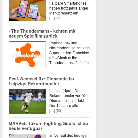
Faltbare Smartphones
haben trotz jahrelanger
Marktpräsenz ein
[…]
(00)
«The Thundermans» kehren mit
neuem Spielfilm zurück
Paramount+ und
Nickelodeon setzen das
Superhelden-Franchise
mit «Clash of the
Thundermans»
[…]
(00)
Real-Wechsel fix: Diomande ist
Leipzigs Rekordtransfer
Leipzig (dpa) - Der
Rekordtransfer von Yan
Diomande ist perfekt.
Der 19 Jahre alte
[…]
(02)
MARVEL Tōkon: Fighting Souls ist ab
heute verfügbar
Im Verlauf des heutigen