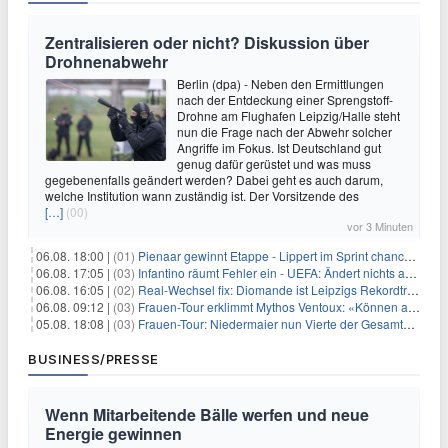
Zentralisieren oder nicht? Diskussion über
Drohnenabwehr
Berlin (dpa) - Neben den Ermittlungen
nach der Entdeckung einer Sprengstoff-
Drohne am Flughafen Leipzig/Halle steht
nun die Frage nach der Abwehr solcher
Angriffe im Fokus. Ist Deutschland gut
genug dafür gerüstet und was muss
gegebenenfalls geändert werden? Dabei geht es auch darum,
welche Institution wann zuständig ist. Der Vorsitzende des
[…]
(00)
vor 3 Minuten
06.08. 18:00 |
(01)
Pienaar gewinnt Etappe - Lippert im Sprint chancenlos
06.08. 17:05 |
(03)
Infantino räumt Fehler ein - UEFA: Ändert nichts an Boykott
06.08. 16:05 |
(02)
Real-Wechsel fix: Diomande ist Leipzigs Rekordtransfer
06.08. 09:12 |
(03)
Frauen-Tour erklimmt Mythos Ventoux: «Können alles schaffen»
05.08. 18:08 |
(03)
Frauen-Tour: Niedermaier nun Vierte der Gesamtwertung
BUSINESS/PRESSE
Wenn Mitarbeitende Bälle werfen und neue
Energie gewinnen