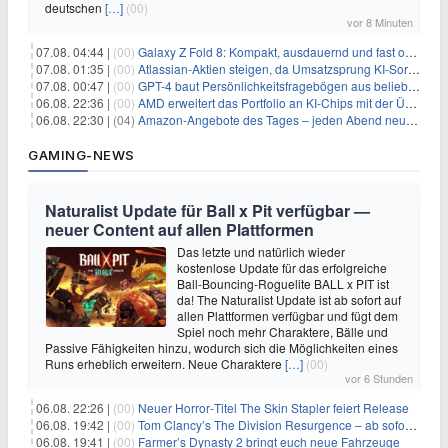
deutschen
[…]
(00)
vor 8 Minuten
07.08. 04:44 |
(00)
Galaxy Z Fold 8: Kompakt, ausdauernd und fast ohne Falte
07.08. 01:35 |
(00)
Atlassian-Aktien steigen, da Umsatzsprung KI-Sorgen dämpft
07.08. 00:47 |
(00)
GPT-4 baut Persönlichkeitsfragebögen aus beliebigen Texten und sagt Antworten voraus
06.08. 22:36 |
(00)
AMD erweitert das Portfolio an KI-Chips mit der Übernahme von Taalas
06.08. 22:30 |
(04)
Amazon-Angebote des Tages – jeden Abend neue Deals zum Stöbern
GAMING-NEWS
Naturalist Update für Ball x Pit verfügbar —
neuer Content auf allen Plattformen
Das letzte und natürlich wieder
kostenlose Update für das erfolgreiche
Ball-Bouncing-Roguelite BALL x PIT ist
da! The Naturalist Update ist ab sofort auf
allen Plattformen verfügbar und fügt dem
Spiel noch mehr Charaktere, Bälle und
Passive Fähigkeiten hinzu, wodurch sich die Möglichkeiten eines
Runs erheblich erweitern. Neue Charaktere
[…]
(00)
vor 6 Stunden
06.08. 22:26 |
(00)
Neuer Horror‑Titel The Skin Stapler feiert Release
06.08. 19:42 |
(00)
Tom Clancy’s The Division Resurgence – ab sofort für euch verfügbar
06.08. 19:41 |
(00)
Farmer’s Dynasty 2 bringt euch neue Fahrzeuge