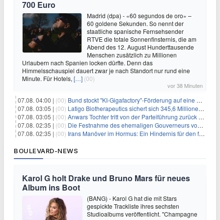
700 Euro
Madrid (dpa) - «60 segundos de oro» –
60 goldene Sekunden. So nennt der
staatliche spanische Fernsehsender
RTVE die totale Sonnenfinsternis, die am
Abend des 12. August Hunderttausende
Menschen zusätzlich zu Millionen
Urlaubern nach Spanien locken dürfte. Denn das
Himmelsschauspiel dauert zwar je nach Standort nur rund eine
Minute. Für Hotels,
[…]
(00)
vor 38 Minuten
07.08. 04:00 |
(00)
Bund stockt "KI-Gigafactory"-Förderung auf eine Milliarde Euro auf
07.08. 03:05 |
(00)
Latigo Biotherapeutics sichert sich 345,6 Millionen Dollar in einer erhöhten IPO und ebnet den Weg für nicht-opioide Schmerztherapie
07.08. 03:05 |
(00)
Anwars Tochter tritt von der Parteiführung zurück und hebt politische Turbulenzen hervor
07.08. 02:35 |
(00)
Die Festnahme des ehemaligen Gouverneurs von Mexiko hebt die anhaltenden Herausforderungen in der Governance und im Geschäftsumfeld hervor
07.08. 02:35 |
(00)
Irans Manöver im Hormus: Ein Hindernis für den freien Handel und das Investorenvertrauen
BOULEVARD-NEWS
Karol G holt Drake und Bruno Mars für neues
Album ins Boot
(BANG) - Karol G hat die mit Stars
gespickte Trackliste ihres sechsten
Studioalbums veröffentlicht. "Champagne