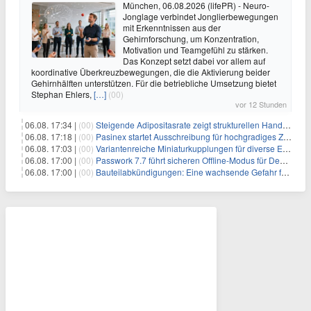
München, 06.08.2026 (lifePR) - Neuro-
Jonglage verbindet Jonglierbewegungen
mit Erkenntnissen aus der
Gehirnforschung, um Konzentration,
Motivation und Teamgefühl zu stärken.
Das Konzept setzt dabei vor allem auf
koordinative Überkreuzbewegungen, die die Aktivierung beider
Gehirnhälften unterstützen. Für die betriebliche Umsetzung bietet
Stephan Ehlers,
[…]
(00)
vor 12 Stunden
06.08. 17:34 |
(00)
Steigende Adipositasrate zeigt strukturellen Handlungsbedarf bei der Ernährung schulpflichtiger Kinder
06.08. 17:18 |
(00)
Pasinex startet Ausschreibung für hochgradiges Zinksulfidkonzentrat mit Germanium- und Silbergehalten und stellt ein Betriebsupdate bereit
06.08. 17:03 |
(00)
Variantenreiche Miniaturkupplungen für diverse Einsatzbereiche
06.08. 17:00 |
(00)
Passwork 7.7 führt sicheren Offline-Modus für Desktop- und Mobile-Apps ein
06.08. 17:00 |
(00)
Bauteilabkündigungen: Eine wachsende Gefahr für industrielle Elektroniksysteme