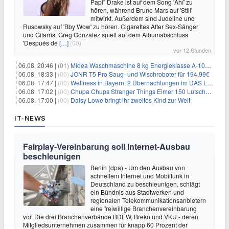
Papi" Drake ist auf dem Song 'Ahí' zu
hören, während Bruno Mars auf 'Still'
mitwirkt. Außerdem sind Judeline und
Rusowsky auf 'Bby Wow' zu hören. Cigarettes After Sex-Sänger
und Gitarrist Greg Gonzalez spielt auf dem Albumabschluss
'Después de
[…]
(00)
vor 12 Stunden
06.08. 20:46 |
(01)
Midea Waschmaschine 8 kg Energieklasse A-10% 1400 U/Min für 289,97€
06.08. 18:33 |
(00)
JONR T5 Pro Saug- und Wischroboter für 194,99€
06.08. 17:47 |
(00)
Wellness in Bayern: 2 Übernachtungen im DAS LUDWIG Sports Resort inkl. HP + Wellness ab 174€ p.P.
06.08. 17:02 |
(00)
Chupa Chups Stranger Things Eimer 150 Lutscher für 21,95€
06.08. 17:00 |
(00)
Daisy Lowe bringt ihr zweites Kind zur Welt
IT-NEWS
Fairplay-Vereinbarung soll Internet-Ausbau
beschleunigen
Berlin (dpa) - Um den Ausbau von
schnellem Internet und Mobilfunk in
Deutschland zu beschleunigen, schlägt
ein Bündnis aus Stadtwerken und
regionalen Telekommunikationsanbietern
eine freiwillige Branchenvereinbarung
vor. Die drei Branchenverbände BDEW, Breko und VKU - deren
Mitgliedsunternehmen zusammen für knapp 60 Prozent der