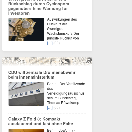
Rückschlag durch Cyclospora
gegenüber: Eine Warnung für
Investoren
Auswirkungen des
Rückrufs auf
Sweetgreens
Wachstumskurs Der
jüngste Rückruf von
[…]
(00)
CDU will zentrale Drohnenabwehr
beim Innenministerium
Berlin - Der Vorsitzende
des
Verteidigungsausschus
ses im Bundestag,
Thomas Röwekamp
[…]
(00)
Galaxy Z Fold 8: Kompakt,
ausdauernd und fast ohne Falte
Berlin (dpa/tmn) -