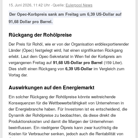
15. Juni 2026, 11:42 Uhr
·
Quelle:
Eulerpool News
Der Opec-Korbpreis sank am Freitag um 6,39 US-Dollar auf
91,68 Dollar pro Barrel.
Rückgang der Rohölpreise
Der Preis für Rohöl, wie er von der Organisation erdölexportierender
Länder (Opec) festgelegt wird, hat einen signifikanten Rückgang
erlebt. Laut dem Opec-Sekretariat in Wien fiel der Korbpreis am
vergangenen Freitag auf
91,68 US-Dollar pro Barrel
(159 Liter).
Dies stellt einen Rückgang von
6,39 US-Dollar
im Vergleich zum
Vortag dar.
Auswirkungen auf den Energiemarkt
Ein solcher Rückgang der Rohölpreise könnte weitreichende
Konsequenzen für die Wettbewerbsfähigkeit von Unternehmen in
der Energiebranche haben. Für Investoren ist es entscheidend, die
Dynamik der Rohölpreise zu beobachten, da diese direkt die
Produktionskosten und damit die Margen der Unternehmen
beeinflussen. Ein niedrigerer Ölpreis kann zwar kurzfristig die
Kosten für Verbraucher senken, jedoch auch die Rentabilität von