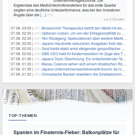
Unternehmensgeschichte. Die
Ergebnisse des Medizintechnikherstellers für das erste Quartal
zeigten eine deutliche Unterperformance, was bei den Investoren
Ängste über die
[…]
(00)
vor 2 Stunden
07.08. 03:05 |
(00)
BlossomHill Therapeutics betritt den Markt mit einem IPO-Boost von 150 Millionen Dollar
07.08. 02:35 |
(00)
Optionen nutzen, um von der Ertragsvolatilität zu profitieren
07.08. 02:35 |
(00)
Yen-Rückgang: Spekulationen über weitere Marktinterventionen nehmen zu
07.08. 02:05 |
(00)
Japans Haushalte reduzieren Ausgaben trotz steigender Löhne: Ein Warnsignal für das Wachstum
07.08. 02:05 |
(00)
Gold bleibt stabil amid steigender geopolitischer Spannungen im Persischen Golf
07.08. 02:05 |
(00)
DBS-CEO hebt KI-Kostenreduktion im Zuge des Token-Paradoxons hervor
07.08. 01:36 |
(00)
Japans Topix-Überholung: Ein entscheidender Test für Small Caps
07.08. 01:35 |
(00)
Macau Casinos sehen sich einem drastischen Rückgang der Einnahmen angesichts der anhaltenden China-Razzia gegenüber
07.08. 01:35 |
(00)
Japans Unternehmensanleihemarkt boomt, da niedriger bewertete Kreditnehmer nach Schutz durch Covenants suchen
07.08. 01:35 |
(00)
Chinesische Banken erweitern die Direktabrechnung zur Unterstützung der globalen Rolle des Yuan
TOP-THEMEN
Spanien im Finsternis-Fieber: Balkonplätze für