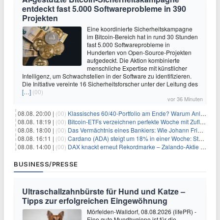
entdeckt fast 5.000 Softwareprobleme in 390
Projekten
Eine koordinierte Sicherheitskampagne
im Bitcoin-Bereich hat in rund 30 Stunden
fast 5.000 Softwareprobleme in
Hunderten von Open-Source-Projekten
aufgedeckt. Die Aktion kombinierte
menschliche Expertise mit künstlicher
Intelligenz, um Schwachstellen in der Software zu identifizieren.
Die Initiative vereinte 16 Sicherheitsforscher unter der Leitung des
[…]
(00)
vor 36 Minuten
08.08. 20:00 |
(00)
Klassisches 60/40-Portfolio am Ende? Warum Anleger jetzt radikal umdenken müssen
08.08. 18:19 |
(00)
Bitcoin-ETFs verzeichnen perfekte Woche mit Zuflüssen auf 3-Monats-Hoch
08.08. 18:00 |
(00)
Das Vermächtnis eines Bankiers: Wie Johann Friedrich Städel sein Imperium unsterblich machte
08.08. 16:11 |
(00)
Cardano (ADA) steigt um 18% in einer Woche: Steht ein Kurs von $0,30 bevor?
08.08. 14:00 |
(00)
DAX knackt erneut Rekordmarke – Zalando-Aktie crasht nach Quartalszahlen
BUSINESS/PRESSE
Ultraschallzahnbürste für Hund und Katze –
Tipps zur erfolgreichen Eingewöhnung
Mörfelden-Walldorf, 08.08.2026 (lifePR) -
Eine gute Mundhygiene ist für die