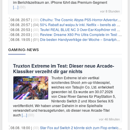
im Berichtszeitraum an. iPhone führt das Premium-Segment
[…]
(00)
vor 8 Stunden
08.08. 20:57 |
(00)
Cthulhu: The Cosmic Abyss PS5-Horror-Adventure für 27,99€
08.08. 20:57 |
(04)
50% Rabatt auf waipu.tv inkl. Netflix – bereits ab 9€/Monat (statt 17,99€)
08.08. 20:53 |
(00)
Teufel REAL BLUE NC 3 Over-Ear-Kopfhörer mit ANC für 149,99€
08.08. 20:03 |
(00)
Review: Dreame X60 Pro Ultra Complete im Test: 42.000 Pa, 100 °C Moppwäsche & erstaunlich viel Technik in nur 8,9 cm Höhe
08.08. 19:05 |
(01)
Die besten Handyverträge der Woche – Smartphone-Tarife & SIM-Only im Überblick
GAMING-NEWS
Truxton Extreme im Test: Dieser neue Arcade-
Klassiker verzeiht dir gar nichts
Truxton Extreme ist ein vertikal
scrollendes Shoot-‚em-up-Videospiel,
welches von Tatsujin Co. Ltd. entwickelt
geworden ist. Es wurde am 30.07.2026
von Clear River Games für PlayStation 5,
Nintendo Switch 2 und Xbox Series X/S
veröffentlicht. Wir haben unser Daheim in eine Spielhalle
verwandelt und herausgefunden, ob dieser neue Arcade-Titel
auch
[…]
(00)
vor 46 Minuten
08.08. 18:00 |
(00)
Star Fox auf Switch 2 könnte sich zum Flop entwickeln