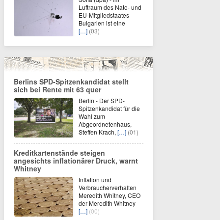
Luftraum des Nato- und
EU-Mitgliedstaates
Bulgarien ist eine
[…]
(03)
Berlins SPD-Spitzenkandidat stellt
sich bei Rente mit 63 quer
Berlin - Der SPD-
Spitzenkandidat für die
Wahl zum
Abgeordnetenhaus,
Steffen Krach,
[…]
(01)
Kreditkartenstände steigen
angesichts inflationärer Druck, warnt
Whitney
Inflation und
Verbraucherverhalten
Meredith Whitney, CEO
der Meredith Whitney
[…]
(00)