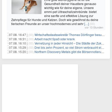
Gesundheit deiner Haustiere genauso
wichtig wie für deine eigene. Unsere
emmi-pet Ultraschallzahnbürste bietet
eine sanfte und effektive Lösung zur
Zahnpflege für Hunde und Katzen. Doch wie gewöhnst du deine
tierischen Freunde an unser hochmodernes und sehr
[…]
(00)
vor 13 Stunden
07.08. 16:47 |
(00)
Wirtschaftsstaatssekretär Thomas Dörflinger besucht Handwerksbetrieb im Kammerbezirk Freiburg
07.08. 16:31 |
(00)
Arbeit macht Spaß oder krank
07.08. 16:10 |
(00)
Vernetzung in jeder Hinsicht – Die Städte der Zukunft sind grün-blau
07.08. 15:29 |
(00)
Drei bis zehn Prozent, so viel Strom verbraucht ein Aufzug im Gebäude
07.08. 15:20 |
(00)
Northern Discovery Metals gibt die Börsennotierung an der Frankfurter Wertpapierbörse bekannt