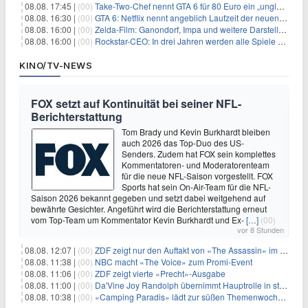
08.08. 17:45 |
(00)
Take-Two-Chef nennt GTA 6 für 80 Euro ein „unglaubliches Schnäppchen“
08.08. 16:30 |
(00)
GTA 6: Netflix nennt angeblich Laufzeit der neuen Gameplay-Präsentation
08.08. 16:00 |
(00)
Zelda-Film: Ganondorf, Impa und weitere Darsteller sollen feststehen
08.08. 16:00 |
(00)
Rockstar-CEO: In drei Jahren werden alle Spiele gestreamt
KINO/TV-NEWS
FOX setzt auf Kontinuität bei seiner NFL-
Berichterstattung
Tom Brady und Kevin Burkhardt bleiben
auch 2026 das Top-Duo des US-
Senders. Zudem hat FOX sein komplettes
Kommentatoren- und Moderatorenteam
für die neue NFL-Saison vorgestellt. FOX
Sports hat sein On-Air-Team für die NFL-
Saison 2026 bekannt gegeben und setzt dabei weitgehend auf
bewährte Gesichter. Angeführt wird die Berichterstattung erneut
vom Top-Team um Kommentator Kevin Burkhardt und Ex-
[…]
(00)
vor 8 Stunden
08.08. 12:07 |
(00)
ZDF zeigt nur den Auftakt von «The Assassin» im Fernsehen
08.08. 11:38 |
(00)
NBC macht «The Voice» zum Promi-Event
08.08. 11:06 |
(00)
ZDF zeigt vierte «Precht»-Ausgabe
08.08. 11:00 |
(00)
Da'Vine Joy Randolph übernimmt Hauptrolle in starbesetzter schwarzer Komödie
08.08. 10:38 |
(00)
«Camping Paradis» lädt zur süßen Themenwoche ein