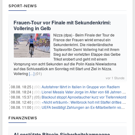
SPORT-NEWS
Frauen-Tour vor Finale mit Sekundenkrimi:
Vollering in Gelb
Nizza (dpa) - Beim Finale der Tour de
France der Frauen winkt erneut ein
Sekundenkrimi. Die niederländische
Topfavoritin Demi Vollering hat mit ihrem
Sieg auf der vorletzten Etappe das Gelbe
Trikot erobert und geht mit einem
Vorsprung von acht Sekunden auf die Polin Kasia Niewiadoma
auf das Schlussstück am Sonntag mit Start und Ziel in Nizza.
Vollering
[…]
(01)
vor 1 Stunde
08.08. 18:25 |
(00)
Autofahrer fährt in Italien in Gruppe von Radlern
08.08. 18:24 |
(00)
Lionel Messis Vater Jorge im Alter von 68 Jahren gestorben
08.08. 15:37 |
(05)
Blackout stoppt Apnoetaucher kurz vor Tiefenrekord
08.08. 12:40 |
(00)
«Nicht erträumt»: Wellbrock holt mit Staffel drittes EM-Gold
08.08. 11:00 |
(00)
UEFA bestätigt Zahlungen an Ex-Mitarbeiterin von Infantino
FINANZNEWS
AI-gestützte Bitcoin-Sicherheitskampagne