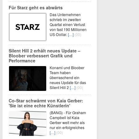
Für Starz geht es abwärts
Das Unternehmen
schrieb im zweiten
Quartal einen Verlust
von fast 190 Millionen
US-Dollar.
[…]
(00)
Silent Hill 2 erhält neues Update –
Bloober verbessert Grafik und
Performance
Konami und Bloober
Team haben
überraschend ein
neues Update für das
Silent Hill 2
[…]
(00)
Co-Star schwärmt von Kaia Gerber:
'Sie ist eine echte Künstlerin'
(BANG) - Für Graham
Campbell ist Kaia
Gerber weit mehr als
nur ein erfolgreiches
[…]
(00)