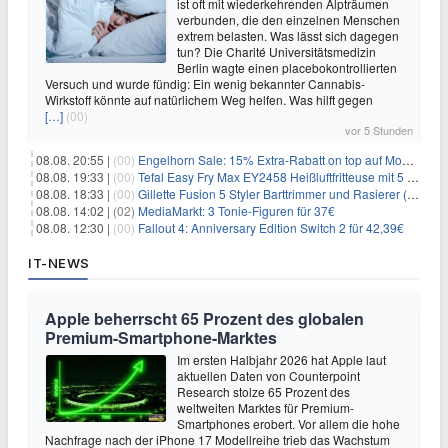
ist oft mit wiederkehrenden Alpträumen
verbunden, die den einzelnen Menschen
extrem belasten. Was lässt sich dagegen
tun? Die Charité Universitätsmedizin
Berlin wagte einen placebokontrollierten
Versuch und wurde fündig: Ein wenig bekannter Cannabis-
Wirkstoff könnte auf natürlichem Weg helfen. Was hilft gegen
[…]
(00)
vor 5 Stunden
08.08. 20:55 |
(00)
Engelhorn Sale: 15% Extra-Rabatt on top auf Mode- und Sport-Artikel
08.08. 19:33 |
(00)
Tefal Easy Fry Max EY2458 Heißluftfritteuse mit 5 Litern für 64,99€
08.08. 18:33 |
(00)
Gillette Fusion 5 Styler Barttrimmer und Rasierer (All in One) für 16€
08.08. 14:02 |
(02)
MediaMarkt: 3 Tonie-Figuren für 37€
08.08. 12:30 |
(00)
Fallout 4: Anniversary Edition Switch 2 für 42,39€
IT-NEWS
Apple beherrscht 65 Prozent des globalen
Premium-Smartphone-Marktes
Im ersten Halbjahr 2026 hat Apple laut
aktuellen Daten von Counterpoint
Research stolze 65 Prozent des
weltweiten Marktes für Premium-
Smartphones erobert. Vor allem die hohe
Nachfrage nach der iPhone 17 Modellreihe trieb das Wachstum