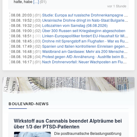
hatte, habe
[…]
(01)
vor 1 Stunde
08.08. 20:03 |
(01)
Studie: Europa auf russische Drohnenkampagne unzureichend vorbereitet
08.08. 19:52 |
(03)
Ukrainische Drohne dringt im Nato-Staat Bulgarien ein
08.08. 19:32 |
(04)
Lottozahlen vom Samstag (08.08.2026)
08.08. 19:00 |
(02)
Über 300 Russen seit Kriegsbeginn abgeschoben
08.08. 18:51 |
(00)
Linken-Europapolitiker fordert EU-Haushalt für Wirtschaftsumbau
08.08. 18:45 |
(03)
Drohne mit Sprengstoff am Flughafen - War es Russland?
08.08. 17:49 |
(02)
Spanien und Italien kontrollieren Einreisen gegenseitig
08.08. 16:48 |
(01)
Waldbrand am Gardasee: Mehr als 200 Menschen evakuiert
08.08. 16:28 |
(04)
Protest gegen AfD-Annäherung - Austritte beim BSW Sachsen-Anhalt
08.08. 16:17 |
(01)
Nach Drohnenvorfall: Neuer Wachposten am Flughafen
BOULEVARD-NEWS
Wirkstoff aus Cannabis beendet Alpträume bei
über 1/3 der PTSD-Patienten
Die posttraumatische Belastungsstörung