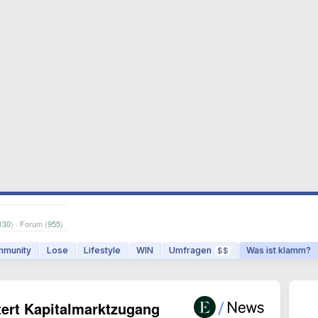
130
) · Forum (
955
)
munity
Lose
Lifestyle
WIN
Umfragen
Was ist klamm?
$$
tert Kapitalmarktzugang