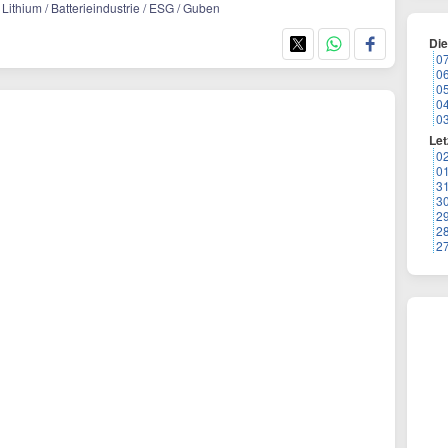
 Lithium / Batterieindustrie / ESG / Guben
Di
0
0
0
0
0
Let
0
0
3
3
2
2
2