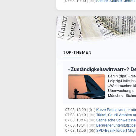
07.08. 10:00 |
(00)
Schock-Statistik: Jeder drit
TOP-THEMEN
«Zuständigkeitswirrwarr»? 
Berlin (dpa) - N
Leipzig/Halle i
«Wir brauchen kl
Überwachung und
Münchner Sicher
07.08. 13:29 |
(01)
Kurze Pause vor der nä
07.08. 13:19 |
(00)
Türkei, Saudi-Arabien u
07.08. 13:14 |
(00)
Sächsische Schweiz nac
07.08. 13:04 |
(00)
Bernreiter unterstützt 
07.08. 12:56 |
(05)
SPD-Bezirk fordert Mitg