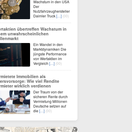
Wachstum in den USA
Der
Nutzfahrzeughersteller
Daimler Truck
[…]
(00)
rtaktien übertreffen Wachstum in
nem unwahrscheinlichen
llenmarkt
Ein Wandel in den
Marktdynamiken Die
jüngste Performance
von Wertaktien im
Vergleich
[…]
(00)
rmietete Immobilien als
tersvorsorge: Wie viel Rendite
rmieter wirklich verdienen
Der Traum von der
sicheren Rente durch
Vermietung Millionen
Deutsche setzen auf
die
[…]
(00)