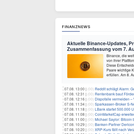
FINANZNEWS
Aktuelle Binance-Updates, 
Zusammenfassung vom 7. A
Binance, die wel
von ihrer Platt
Diese Entscheidun
Paare wichtige K
erfüllen. Am 8.
07.08. 13:00 |
(00)
Reddit schlägt Alarm: G
07.08. 12:31 |
(00)
Rentenbank baut Förder
07.08. 12:16 |
(00)
Dispofalle vermeiden – 
07.08. 11:34 |
(00)
Sparkassen-Broker S-Neo
07.08. 11:18 |
(00)
LBank startet 500.000
07.08. 11:08 |
(00)
CoinMarketCap erweiter
07.08. 11:00 |
(00)
Michael Saylor: Bitcoin
07.08. 10:29 |
(00)
Banken-Partner Derico
07.08. 10:20 |
(00)
XRP-Kurs fällt nach Verzö