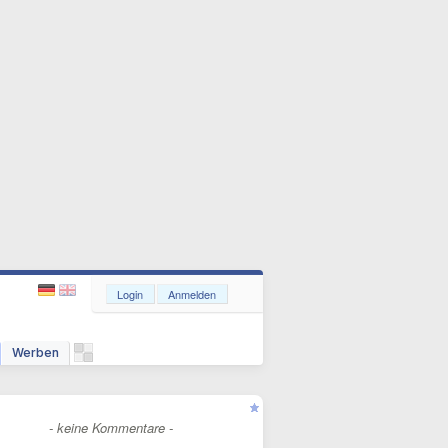
Login
Anmelden
Werben
- keine Kommentare -