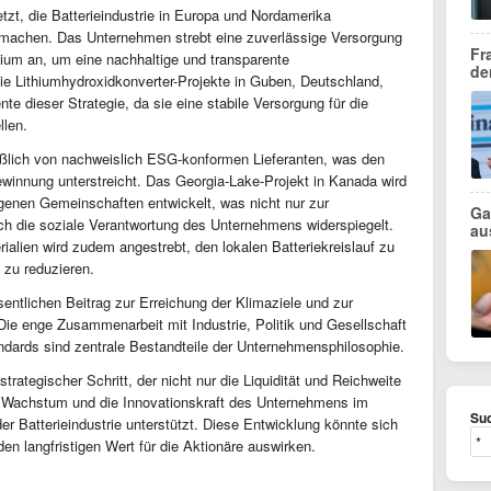
tzt, die Batterieindustrie in Europa und Nordamerika
 machen. Das Unternehmen strebt eine zuverlässige Versorgung
Fr
hium an, um eine nachhaltige und transparente
de
ie Lithiumhydroxidkonverter-Projekte in Guben, Deutschland,
te dieser Strategie, da sie eine stabile Versorgung für die
llen.
ießlich von nachweislich ESG-konformen Lieferanten, was den
winnung unterstreicht. Das Georgia-Lake-Projekt in Kanada wird
genen Gemeinschaften entwickelt, was nicht nur zur
Ga
uch die soziale Verantwortung des Unternehmens widerspiegelt.
au
rialien wird zudem angestrebt, den lokalen Batteriekreislauf zu
 zu reduzieren.
entlichen Beitrag zur Erreichung der Klimaziele und zur
 Die enge Zusammenarbeit mit Industrie, Politik und Gesellschaft
ndards sind zentrale Bestandteile der Unternehmensphilosophie.
strategischer Schritt, der nicht nur die Liquidität und Reichweite
 Wachstum und die Innovationskraft des Unternehmens im
Suc
r Batterieindustrie unterstützt. Diese Entwicklung könnte sich
den langfristigen Wert für die Aktionäre auswirken.