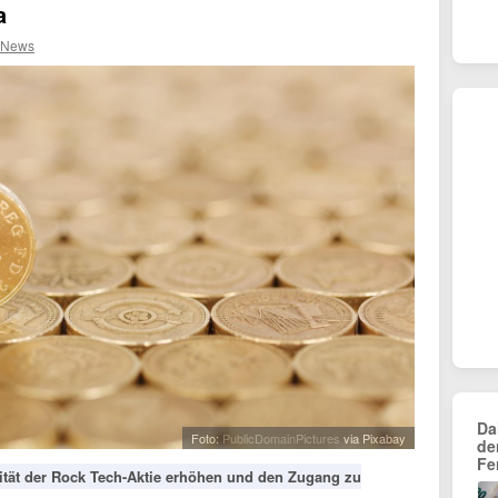
a
 News
Da
Foto:
PublicDomainPictures
via Pixabay
de
Fe
idität der Rock Tech-Aktie erhöhen und den Zugang zu