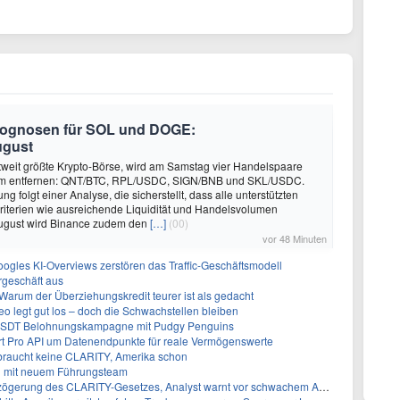
Prognosen für SOL und DOGE:
ugust
tweit größte Krypto-Börse, wird am Samstag vier Handelspaare
form entfernen: QNT/BTC, RPL/USDC, SIGN/BNB und SKL/USDC.
g folgt einer Analyse, die sicherstellt, dass alle unterstützten
riterien wie ausreichende Liquidität und Handelsvolumen
 August wird Binance zudem den
[…]
(00)
vor 48 Minuten
oogles KI-Overviews zerstören das Traffic-Geschäftsmodell
geschäft aus
Warum der Überziehungskredit teurer ist als gedacht
 legt gut los – doch die Schwachstellen bleiben
 USDT Belohnungskampagne mit Pudgy Penguins
t Pro API um Datenendpunkte für reale Vermögenswerte
 braucht keine CLARITY, Amerika schon
n mit neuem Führungsteam
gerung des CLARITY-Gesetzes, Analyst warnt vor schwachem August-Trend