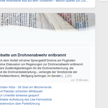
te Amerikaner sitzt auf dem Trockenen – warum Sparen zur Luxus-Aktivität wird
Debatte um Drohnenabwehr entbrannt
ach dem Vorfall mit einer Sprengstoff-Drohne am Flughafen
st eine Diskussion um Regelungen zur Drohnenabwehr entbrannt.
are Zuständigkeitsregeln für die Drohnenerkennung, die
 die Drohnenbekämpfung», verlangte der Vorsitzende der
heitskonferenz, Wolfgang Ischinger, im Sender
[…]
(02)
vor 15 Minuten
chsten Hitze - 36 Grad am Wochenende
nd Pakistan schließen Militärpakt
h Unwetter teilweise gesperrt
befristete Aufhebung des Lkw-Fahrverbots
liedervotum über Parteiführung