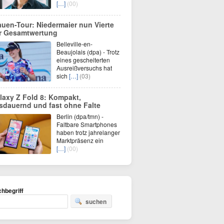
[…]
(00)
auen-Tour: Niedermaier nun Vierte
r Gesamtwertung
Belleville-en-
Beaujolais (dpa) - Trotz
eines gescheiterten
Ausreißversuchs hat
sich
[…]
(03)
laxy Z Fold 8: Kompakt,
sdauernd und fast ohne Falte
Berlin (dpa/tmn) -
Faltbare Smartphones
haben trotz jahrelanger
Marktpräsenz ein
[…]
(00)
hbegriff
suchen