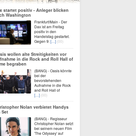
x startet positiv - Anleger blicken
ch Washington
Frankfurt/Main - Der
Dax ist am Freitag
positiv in den
Handelstag gestartet.
Gegen 9:
[…]
(00)
sis wollen alte Streitigkeiten vor
fnahme in die Rock and Roll Hall of
me begraben
(BANG) - Oasis könnte
bei der
bevorstehenden
Aufnahme in die Rock
and Roll Hall of
[…]
(00)
ristopher Nolan verbietet Handys
 Set
(BANG) - Regisseur
Christopher Nolan setzt
bei seinem neuen Film
'The Odyssey' auf