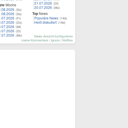
21.07.2026
(Di)
zte
Woche
20.07.2026
(Mo)
2.08.2026
(So)
Top
News
1.08.2026
(Sa)
1.07.2026
Populäre News
(Fr)
(14d)
0.07.2026
Heiß diskutiert
(Do)
(14d)
9.07.2026
(Mi)
8.07.2026
(Di)
7.07.2026
(Mo)
News-Ansicht konfigurieren
meine Kommentare
|
Ignore
|
Notifies