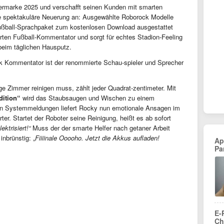
termarke 2025 und verschafft seinen Kunden mit smarten
ne spektakuläre Neuerung an: Ausgewählte Roborock Modelle
ußball-Sprachpaket zum kostenlosen Download ausgestattet
rten Fußball-Kommentator und sorgt für echtes Stadion-Feeling
eim täglichen Hausputz.
ck Kommentator ist der renommierte Schau-spieler und Sprecher
e Zimmer reinigen muss, zählt jeder Quadrat-zentimeter. Mit
dition“
wird das Staubsaugen und Wischen zu einem
zen Systemmeldungen liefert Rocky nun emotionale Ansagen im
ter. Startet der Roboter seine Reinigung, heißt es ab sofort
ektrisiert!“
Muss der der smarte Helfer nach getaner Arbeit
inbrünstig: „
Fiiiinale Ooooho. Jetzt die Akkus aufladen!
Ap
Pa
E-
Ch