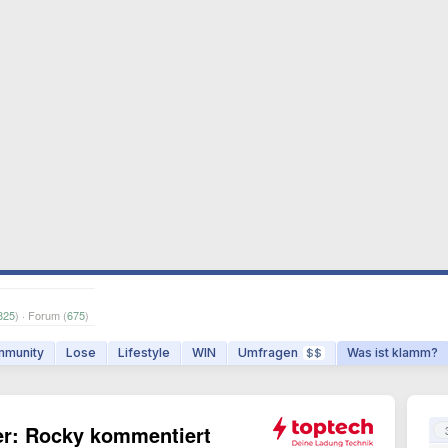
825
) · Forum (
675
)
munity
Lose
Lifestyle
WIN
Umfragen
Was ist klamm?
$$
er: Rocky kommentiert