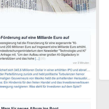
Förderung auf eine Milliarde Euro auf
desregierung hat die Finanzierung für eine sogenannte "KI-
rund 200 Millionen Euro auf insgesamt eine Milliarde Euro erhöht.
undesforschungsministerium dem Newsletter "Technologie und KI"
uf Anfrage mit. "Um den Aufbau einer großen KI-Gigafactory in
unterstützen und das hohe
[…]
(00)
vor 3 Minuten
 345,6 Millionen Dollar in einer erhöhten IPO und ebnet den Weg für nicht-opioide Schmerztherapie
 der Parteiführung zurück und hebt politische Turbulenzen hervor
eurs von Mexiko hebt die anhaltenden Herausforderungen in der Governance und im Geschäftsumfeld hervor
: Ein Hindernis für den freien Handel und das Investorenvertrauen
ewegung navigieren: Was steht für Investoren auf dem Spiel?
 Mars für neues Album ins Boot