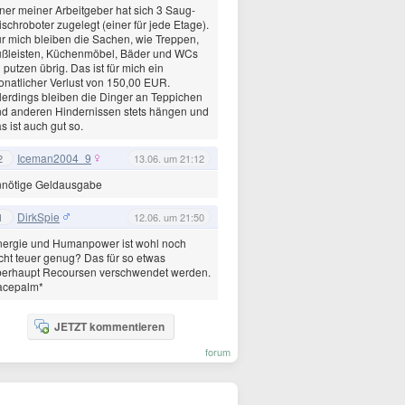
ner meiner Arbeitgeber hat sich 3 Saug-
schroboter zugelegt (einer für jede Etage).
r mich bleiben die Sachen, wie Treppen,
ußleisten, Küchenmöbel, Bäder und WCs
 putzen übrig. Das ist für mich ein
natlicher Verlust von 150,00 EUR.
lerdings bleiben die Dinger an Teppichen
d anderen Hindernissen stets hängen und
s ist auch gut so.
Iceman2004_9
2
13.06. um 21:12
nnötige Geldausgabe
DirkSpie
1
12.06. um 21:50
nergie und Humanpower ist wohl noch
cht teuer genug? Das für so etwas
berhaupt Recoursen verschwendet werden.
acepalm*
JETZT kommentieren
forum