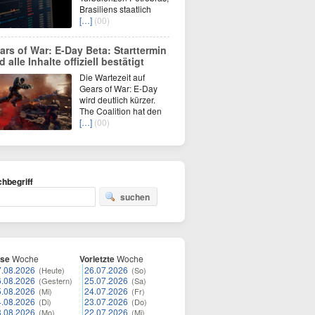
Brasiliens staatlich
[…]
(00)
ars of War: E-Day Beta: Starttermin
 alle Inhalte offiziell bestätigt
Die Wartezeit auf
Gears of War: E-Day
wird deutlich kürzer.
The Coalition hat den
[…]
(00)
hbegriff
suchen
ese
Woche
Vorletzte
Woche
7.08.2026
26.07.2026
(Heute)
(So)
6.08.2026
25.07.2026
(Gestern)
(Sa)
5.08.2026
24.07.2026
(Mi)
(Fr)
4.08.2026
23.07.2026
(Di)
(Do)
3.08.2026
22.07.2026
(Mo)
(Mi)