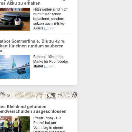
res Akku zu erhalten
Hitzewellen sind nicht
nur für Menschen
belastend, sondern
setzen auch E-Bike-
Akkus
[…]
(00)
atbot Sommerfinale: Bis zu 42 %
batt für einen rundum sauberen
ol
Beatbot , führende
Marke für Poolroboter,
startet
[…]
(00)
tes Kleinkind gefunden -
emdverschulden ausgeschlossen
Preetz (dpa) - Die
Polizei hat am
Vormittag in einem
Garten in Preetz bei