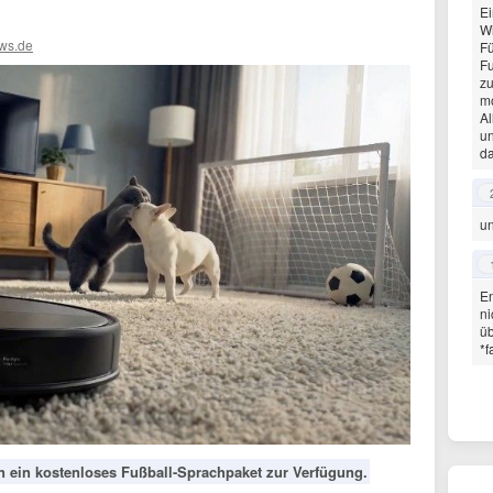
Ei
Wi
ws.de
Fü
F
zu
mo
Al
un
da
u
E
ni
ü
*f
n ein kostenloses Fußball-Sprachpaket zur Verfügung.