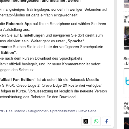
aket heruntergeladen und installiert werden
ein langwieriges Trainingslager, sondern in wenigen Sekunden auf
entator-Modus ist ganz einfach eingewechselt:
In
Än
 die
Roborock
App
auf Ihrem Smartphone und wählen Sie Ihren
r Aufstellung aus.
ken Sie auf
Einstellungen
und navigieren Sie dort direkt zum
ss aktiviert sein. Weiter geht es unter
„Sprache“
rmarkt:
Suchen Sie in der Liste der verfügbaren Sprachpakete
 Edition
“
.
St
ie nach dem kurzen Download des Sprachpakets
«L
damit offiziell besiegelt, und Ihr neuer Kommentator ist sofort
h gegen den Schmutz.
Fußball Fan Edition“
ist ab sofort für die Roborock-Modelle
 S ProX, Qrevo Edge 2, Qrevo Edge 2X kostenfrei verfügbar.
olgen in Kürze. Voraussetzung ist lediglich die neueste Version
rnetverbindung des Roboters für den Download.
Pe
Öl
tz / Real Madrid / Saugroboter / Sprachassistent / Qrevo Serie
st