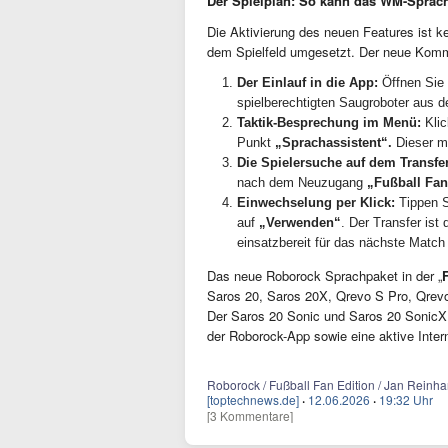
Der Spielplan: So kann das WM-Sprachp
Die Aktivierung des neuen Features ist k
dem Spielfeld umgesetzt. Der neue Komm
Der Einlauf in die App:
Öffnen Sie
spielberechtigten Saugroboter aus de
Taktik-Besprechung im Menü:
Klic
Punkt
„Sprachassistent“.
Dieser mu
Die Spielersuche auf dem Transfe
nach dem Neuzugang
„
Fußball Fan
Einwechselung per Klick:
Tippen S
auf
„Verwenden“
. Der Transfer ist 
einsatzbereit für das nächste Matc
Das neue Roborock Sprachpaket in der „
Saros 20, Saros 20X, Qrevo S Pro, Qrevo
Der Saros 20 Sonic und Saros 20 SonicX f
der Roborock-App sowie eine aktive Inte
Roborock / Fußball Fan Edition / Jan Reinhar
[toptechnews.de]
·
12.06.2026
·
19:32 Uhr
[3 Kommentare]