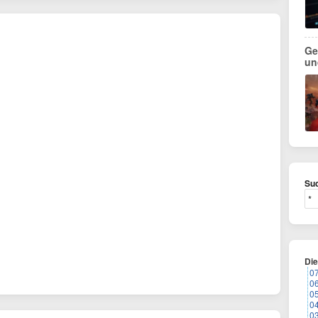
Ge
und
Suc
Di
0
0
0
0
0