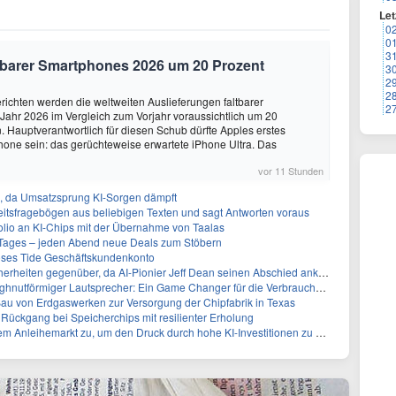
Let
0
0
3
altbarer Smartphones 2026 um 20 Prozent
3
2
2
ichten werden die weltweiten Auslieferungen faltbarer
2
ahr 2026 im Vergleich zum Vorjahr voraussichtlich um 20
 Hauptverantwortlich für diesen Schub dürfte Apples erstes
hone sein: das gerüchteweise erwartete iPhone Ultra. Das
vor 11 Stunden
en, da Umsatzsprung KI-Sorgen dämpft
eitsfragebögen aus beliebigen Texten und sagt Antworten voraus
olio an KI-Chips mit der Übernahme von Taalas
ages – jeden Abend neue Deals zum Stöbern
oses Tide Geschäftskundenkonto
erheiten gegenüber, da AI-Pionier Jeff Dean seinen Abschied ankündigt
tförmiger Lautsprecher: Ein Game Changer für die Verbrauchertechnologie
Bau von Erdgaswerken zur Versorgung der Chipfabrik in Texas
m Rückgang bei Speicherchips mit resilienter Erholung
Anleihemarkt zu, um den Druck durch hohe KI-Investitionen zu bewältigen