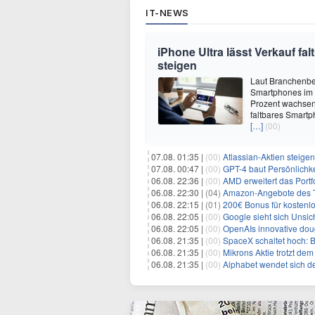
IT-NEWS
iPhone Ultra lässt Verkauf f
steigen
Laut Branchenber
Smartphones im J
Prozent wachsen.
faltbares Smartp
[…]
(00)
07.08. 01:35 |
(00)
Atlassian-Aktien steig
07.08. 00:47 |
(00)
GPT-4 baut Persönlichk
06.08. 22:36 |
(00)
AMD erweitert das Portf
06.08. 22:30 |
(04)
Amazon-Angebote des T
06.08. 22:15 |
(01)
200€ Bonus für kostenl
06.08. 22:05 |
(00)
Google sieht sich Unsich
06.08. 22:05 |
(00)
OpenAIs innovative doughnu
06.08. 21:35 |
(00)
SpaceX schaltet hoch: 
06.08. 21:35 |
(00)
Mikrons Aktie trotzt de
06.08. 21:35 |
(00)
Alphabet wendet sich dem 