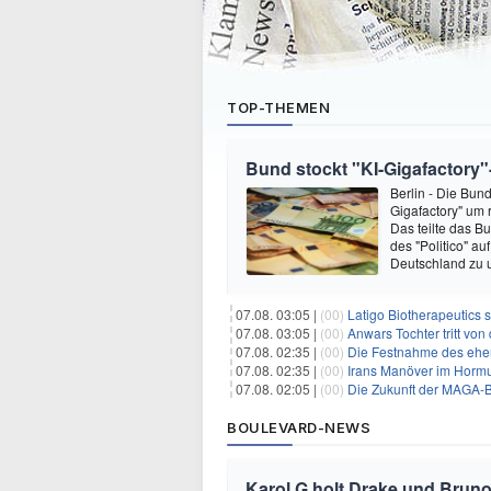
TOP-THEMEN
Bund stockt "KI-Gigafactory"-
Berlin - Die Bun
Gigafactory" um 
Das teilte das B
des "Politico" a
Deutschland zu 
07.08. 03:05 |
(00)
Latigo Biotherapeutics sichert sich
07.08. 03:05 |
(00)
Anwars Tochter tritt von
07.08. 02:35 |
(00)
Die Festnahme des ehemaligen Gouvern
07.08. 02:35 |
(00)
Irans Manöver im Hormus
07.08. 02:05 |
(00)
Die Zukunft der MAGA-B
BOULEVARD-NEWS
Karol G holt Drake und Bruno