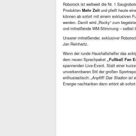
Roborock ist weltweit die Nr. 1 Saugrobo
Produkten
Mehr Zeit
und pfeift heute ei
können ab sofort mit einem exklusiven F
werden. Damit wird „Rocky“ zum begeiste
und mitreißende WM-Stimmung – selbst b
Unserer mitreißender, exklusiver Roboro
Jan Reinhartz.
Wenn der runde Haushaltshelfer das eckig
dem neuen Sprachpaket
„Fußball Fan E
spannenden Live-Event. Statt einer kur
unverkennbaren Stil der großen Sportrepor
enthusiastisch:
„Anpfiff! Das Stadion ist el
Energie nachtanken dann ertönt ab sofort 