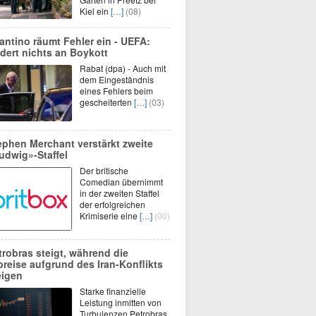
Kiel ein
[…]
(08)
fantino räumt Fehler ein - UEFA:
dert nichts an Boykott
Rabat (dpa) - Auch mit
dem Eingeständnis
eines Fehlers beim
gescheiterten
[…]
(03)
ephen Merchant verstärkt zweite
udwig»-Staffel
Der britische
Comedian übernimmt
in der zweiten Staffel
der erfolgreichen
Krimiserie eine
[…]
(00)
trobras steigt, während die
preise aufgrund des Iran-Konflikts
eigen
Starke finanzielle
Leistung inmitten von
Turbulenzen Petrobras,