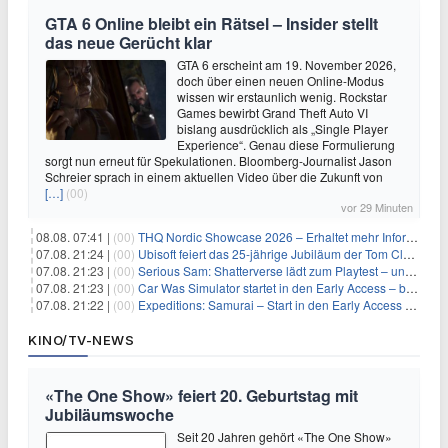
GTA 6 Online bleibt ein Rätsel – Insider stellt
das neue Gerücht klar
GTA 6 erscheint am 19. November 2026,
doch über einen neuen Online-Modus
wissen wir erstaunlich wenig. Rockstar
Games bewirbt Grand Theft Auto VI
bislang ausdrücklich als „Single Player
Experience“. Genau diese Formulierung
sorgt nun erneut für Spekulationen. Bloomberg-Journalist Jason
Schreier sprach in einem aktuellen Video über die Zukunft von
[…]
(00)
vor 29 Minuten
08.08. 07:41 |
(00)
THQ Nordic Showcase 2026 – Erhaltet mehr Informationen
07.08. 21:24 |
(00)
Ubisoft feiert das 25-jährige Jubiläum der Tom Clancy’s Ghost Recon-Reihe
07.08. 21:23 |
(00)
Serious Sam: Shatterverse lädt zum Playtest – und erscheint schon bald!
07.08. 21:23 |
(00)
Car Was Simulator startet in den Early Access – bald gehts los!
07.08. 21:22 |
(00)
Expeditions: Samurai – Start in den Early Access ab heute im feudalen Japan
KINO/TV-NEWS
«The One Show» feiert 20. Geburtstag mit
Jubiläumswoche
Seit 20 Jahren gehört «The One Show»