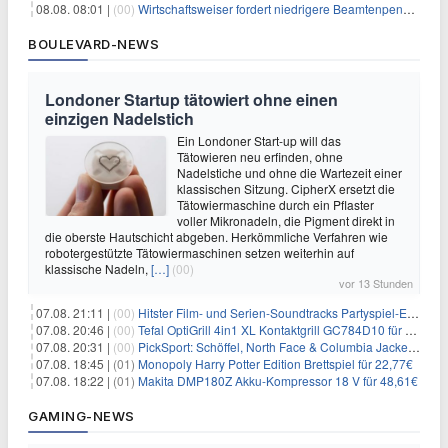
08.08. 08:01 |
(00)
Wirtschaftsweiser fordert niedrigere Beamtenpensionen
BOULEVARD-NEWS
Londoner Startup tätowiert ohne einen
einzigen Nadelstich
Ein Londoner Start-up will das
Tätowieren neu erfinden, ohne
Nadelstiche und ohne die Wartezeit einer
klassischen Sitzung. CipherX ersetzt die
Tätowiermaschine durch ein Pflaster
voller Mikronadeln, die Pigment direkt in
die oberste Hautschicht abgeben. Herkömmliche Verfahren wie
robotergestützte Tätowiermaschinen setzen weiterhin auf
klassische Nadeln,
[…]
(00)
vor 13 Stunden
07.08. 21:11 |
(00)
Hitster Film- und Serien-Soundtracks Partyspiel-Erweiterung für 6,99€
07.08. 20:46 |
(00)
Tefal OptiGrill 4in1 XL Kontaktgrill GC784D10 für 239,99€
07.08. 20:31 |
(00)
PickSport: Schöffel, North Face & Columbia Jacken ab 39,60€
07.08. 18:45 |
(01)
Monopoly Harry Potter Edition Brettspiel für 22,77€
07.08. 18:22 |
(01)
Makita DMP180Z Akku-Kompressor 18 V für 48,61€
GAMING-NEWS