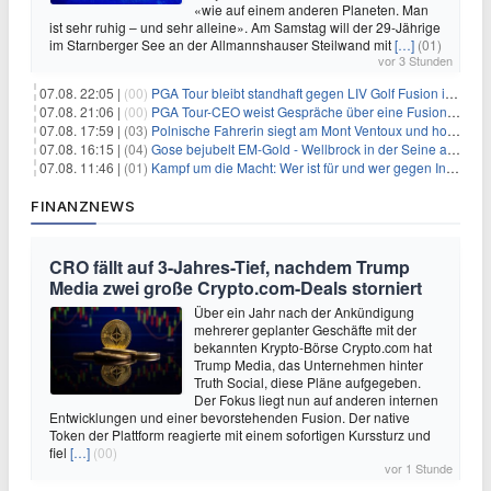
«wie auf einem anderen Planeten. Man
ist sehr ruhig – und sehr alleine». Am Samstag will der 29-Jährige
im Starnberger See an der Allmannshauser Steilwand mit
[…]
(01)
vor 3 Stunden
07.08. 22:05 |
(00)
PGA Tour bleibt standhaft gegen LIV Golf Fusion in einem sich wandelnden Sportumfeld
07.08. 21:06 |
(00)
PGA Tour-CEO weist Gespräche über eine Fusion mit LIV Golf zurück und bekräftigt die Wettbewerbslandschaft
07.08. 17:59 |
(03)
Polnische Fahrerin siegt am Mont Ventoux und holt Tour-Gelb
07.08. 16:15 |
(04)
Gose bejubelt EM-Gold - Wellbrock in der Seine ausgebremst
07.08. 11:46 |
(01)
Kampf um die Macht: Wer ist für und wer gegen Infantino?
FINANZNEWS
CRO fällt auf 3-Jahres-Tief, nachdem Trump
Media zwei große Crypto.com-Deals storniert
Über ein Jahr nach der Ankündigung
mehrerer geplanter Geschäfte mit der
bekannten Krypto-Börse Crypto.com hat
Trump Media, das Unternehmen hinter
Truth Social, diese Pläne aufgegeben.
Der Fokus liegt nun auf anderen internen
Entwicklungen und einer bevorstehenden Fusion. Der native
Token der Plattform reagierte mit einem sofortigen Kurssturz und
fiel
[…]
(00)
vor 1 Stunde