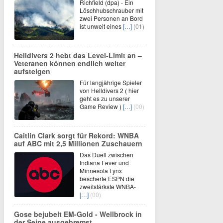
Richfield (dpa) - Ein
Löschhubschrauber mit
zwei Personen an Bord
ist unweit eines
[…]
(01)
Helldivers 2 hebt das Level-Limit an –
Veteranen können endlich weiter
aufsteigen
Für langjährige Spieler
von Helldivers 2 ( hier
geht es zu unserer
Game Review )
[…]
(00)
Caitlin Clark sorgt für Rekord: WNBA
auf ABC mit 2,5 Millionen Zuschauern
Das Duell zwischen
Indiana Fever und
Minnesota Lynx
bescherte ESPN die
zweitstärkste WNBA-
[…]
(00)
Gose bejubelt EM-Gold - Wellbrock in
der Seine ausgebremst