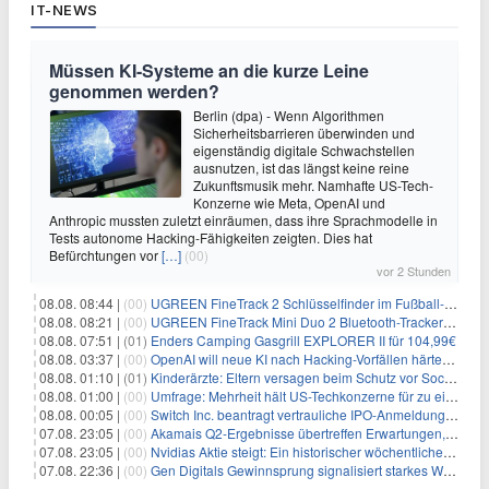
IT-NEWS
Müssen KI-Systeme an die kurze Leine
genommen werden?
Berlin (dpa) - Wenn Algorithmen
Sicherheitsbarrieren überwinden und
eigenständig digitale Schwachstellen
ausnutzen, ist das längst keine reine
Zukunftsmusik mehr. Namhafte US-Tech-
Konzerne wie Meta, OpenAI und
Anthropic mussten zuletzt einräumen, dass ihre Sprachmodelle in
Tests autonome Hacking-Fähigkeiten zeigten. Dies hat
Befürchtungen vor
[…]
(00)
vor 2 Stunden
08.08. 08:44 |
(00)
UGREEN FineTrack 2 Schlüsselfinder im Fußball-Design für 10,98€
08.08. 08:21 |
(00)
UGREEN FineTrack Mini Duo 2 Bluetooth-Tracker 4er-Pack für 28,99€
08.08. 07:51 |
(01)
Enders Camping Gasgrill EXPLORER II für 104,99€
08.08. 03:37 |
(00)
OpenAI will neue KI nach Hacking-Vorfällen härter überwachen
08.08. 01:10 |
(01)
Kinderärzte: Eltern versagen beim Schutz vor Social Media
08.08. 01:00 |
(00)
Umfrage: Mehrheit hält US-Techkonzerne für zu einflussreich
08.08. 00:05 |
(00)
Switch Inc. beantragt vertrauliche IPO-Anmeldung im Zuge des AI-Booms
07.08. 23:05 |
(00)
Akamais Q2-Ergebnisse übertreffen Erwartungen, doch Aktien fallen: Ein tieferer Blick
07.08. 23:05 |
(00)
Nvidias Aktie steigt: Ein historischer wöchentlicher Anstieg, getrieben von Innovation und Marktnachfrage
07.08. 22:36 |
(00)
Gen Digitals Gewinnsprung signalisiert starkes Wachstum im Cybersecurity-Sektor