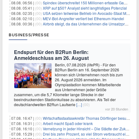
08.08. 06:56 |
(00)
Spindex überschreitet 150 Millionen erfasste Gaming-Ereignisse in Echtzeit-Datenpipeline
08.08. 05:41 |
(00)
XRP auf $50? Analyst sieht langfristiges Potenzial
08.08. 02:35 |
(00)
USA setzen teilweise Betrieb im Avocado-Staat Michoacán in Mexiko wieder in Gang
08.08. 02:10 |
(00)
MEV-Bot-Angreifer verliert bei Ethereum-Handel
08.08. 00:36 |
(00)
Airbnb steigt, da das Unternehmen die Umsatzprognose anhebt und starkes Wachstum signalisiert
BUSINESS/PRESSE
Endspurt für den B2Run Berlin:
Anmeldeschluss am 26. August
Berlin, 07.08.2026 (lifePR) - Für den
B2Run Berlin am 16. September 2026
können sich Unternehmen noch bis zum
26. August 2026 anmelden. Im
Olympiastadion kommen Mitarbeitende
aus Unternehmen jeder Größe
zusammen, um die 5,7 Kilometer lange Strecke in der
beeindruckenden Stadionkulisse zu absolvieren. Als Teil der
deutschlandweiten B2Run Laufserie
[…]
(00)
vor 20 Stunden
07.08. 16:47 |
(00)
Wirtschaftsstaatssekretär Thomas Dörflinger besucht Handwerksbetrieb im Kammerbezirk Freiburg
07.08. 16:31 |
(00)
Arbeit macht Spaß oder krank
07.08. 16:10 |
(00)
Vernetzung in jeder Hinsicht – Die Städte der Zukunft sind grün-blau
07.08. 15:29 |
(00)
Drei bis zehn Prozent, so viel Strom verbraucht ein Aufzug im Gebäude