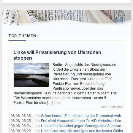
TOP-THEMEN
Linke will Privatisierung von Uferzonen
stoppen
Berlin - Angesichts des Niedrigwassers
fordert die Linke einen Stopp der
Privatisierung und Versiegelung von
Uferzonen. Das geht aus einem Fünf-
Punkte-Plan von Parteichef Luigi
Pantisano hervor, über den das
Nachrichtenportal T-Online berichtet. In dem Papier mit dem Titel
"Die Wasserkrise macht das Leben unbezahlbar - unser 5-
Punkte-Plan für eine
[…]
(00)
vor 12 Minuten
08.08. 08:36 |
(00)
Grüne fordern Zentralisierung der Drohnenabwehr bei Bundespolizei
08.08. 08:35 |
(00)
Frei sieht Voraussetzungen für AfD-Verbotsverfahren nicht gegeben
08.08. 08:24 |
(00)
Unionsfraktionschef gegen Grundgesetz-Änderung für queere Rechte
08.08. 08:22 |
(00)
Hochdruck sorgt für sonniges und trockenes Wetter