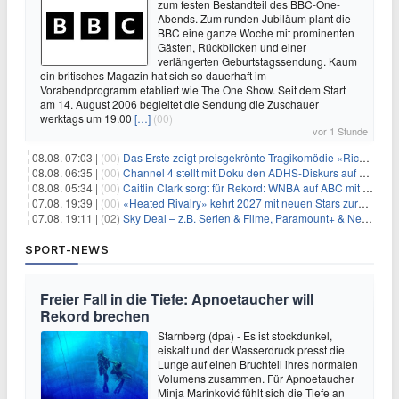
zum festen Bestandteil des BBC-One-
Abends. Zum runden Jubiläum plant die
BBC eine ganze Woche mit prominenten
Gästen, Rückblicken und einer
verlängerten Geburtstagssendung. Kaum
ein britisches Magazin hat sich so dauerhaft im
Vorabendprogramm etabliert wie The One Show. Seit dem Start
am 14. August 2006 begleitet die Sendung die Zuschauer
werktags um 19.00
[…]
(00)
vor 1 Stunde
08.08. 07:03 |
(00)
Das Erste zeigt preisgekrönte Tragikomödie «Rickerl» als Free-TV-Premiere
08.08. 06:35 |
(00)
Channel 4 stellt mit Doku den ADHS-Diskurs auf den Prüfstand
08.08. 05:34 |
(00)
Caitlin Clark sorgt für Rekord: WNBA auf ABC mit 2,5 Millionen Zuschauern
07.08. 19:39 |
(00)
«Heated Rivalry» kehrt 2027 mit neuen Stars zurück
07.08. 19:11 |
(02)
Sky Deal – z.B. Serien & Filme, Paramount+ & Netflix für 19,99€/Monat
SPORT-NEWS
Freier Fall in die Tiefe: Apnoetaucher will
Rekord brechen
Starnberg (dpa) - Es ist stockdunkel,
eiskalt und der Wasserdruck presst die
Lunge auf einen Bruchteil ihres normalen
Volumens zusammen. Für Apnoetaucher
Minja Marinković fühlt sich die Tiefe an