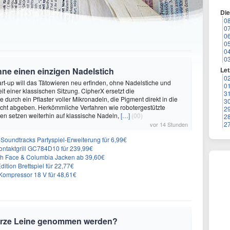
Di
0
0
0
0
0
0
hne einen einzigen Nadelstich
Let
0
rt-up will das Tätowieren neu erfinden, ohne Nadelstiche und
0
it einer klassischen Sitzung. CipherX ersetzt die
3
durch ein Pflaster voller Mikronadeln, die Pigment direkt in die
3
cht abgeben. Herkömmliche Verfahren wie robotergestützte
2
n setzen weiterhin auf klassische Nadeln,
[…]
(00)
2
2
vor 14 Stunden
n-Soundtracks Partyspiel-Erweiterung für 6,99€
 Kontaktgrill GC784D10 für 239,99€
rth Face & Columbia Jacken ab 39,60€
ition Brettspiel für 22,77€
ompressor 18 V für 48,61€
urze Leine genommen werden?