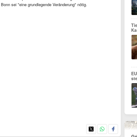
in Bonn sei "eine grundlegende Veränderung" nötig.
Ti
Ka
EU
st
Gr