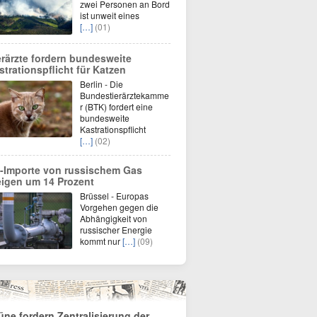
zwei Personen an Bord
ist unweit eines
[…]
(01)
erärzte fordern bundesweite
strationspflicht für Katzen
Berlin - Die
Bundestierärztekamme
r (BTK) fordert eine
bundesweite
Kastrationspflicht
[…]
(02)
-Importe von russischem Gas
eigen um 14 Prozent
Brüssel - Europas
Vorgehen gegen die
Abhängigkeit von
russischer Energie
kommt nur
[…]
(09)
üne fordern Zentralisierung der