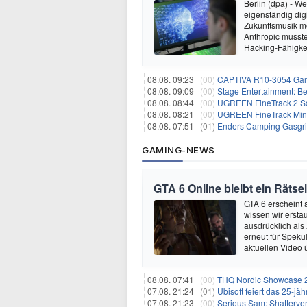
Berlin (dpa) - W
eigenständig dig
Zukunftsmusik m
Anthropic musste
Hacking-Fähigkei
08.08. 09:23 |
(00)
CAPTIVA R10-3054 Gam
08.08. 09:09 |
(00)
Stage Entertainment: Be
08.08. 08:44 |
(00)
UGREEN FineTrack 2 Sch
08.08. 08:21 |
(00)
UGREEN FineTrack Mini 
08.08. 07:51 |
(01)
Enders Camping Gasgri
GAMING-NEWS
GTA 6 Online bleibt ein Rätsel
GTA 6 erscheint
wissen wir ersta
ausdrücklich als
erneut für Speku
aktuellen Video 
08.08. 07:41 |
(00)
THQ Nordic Showcase 20
07.08. 21:24 |
(01)
Ubisoft feiert das 25-j
07.08. 21:23 |
(00)
Serious Sam: Shatterver