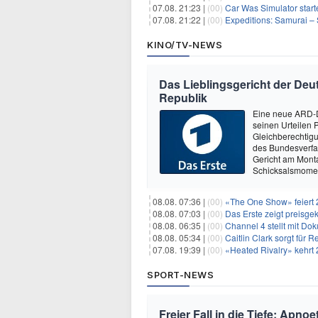
07.08. 21:23 |
(00)
Car Was Simulator starte
07.08. 21:22 |
(00)
Expeditions: Samurai – 
KINO/TV-NEWS
Das Lieblingsgericht der Deut
Republik
Eine neue ARD-D
seinen Urteilen P
Gleichberechtig
des Bundesverfa
Gericht am Mont
Schicksalsmomen
08.08. 07:36 |
(00)
«The One Show» feiert 
08.08. 07:03 |
(00)
Das Erste zeigt preisge
08.08. 06:35 |
(00)
Channel 4 stellt mit Do
08.08. 05:34 |
(00)
Caitlin Clark sorgt für
07.08. 19:39 |
(00)
«Heated Rivalry» kehrt 
SPORT-NEWS
Freier Fall in die Tiefe: Apn