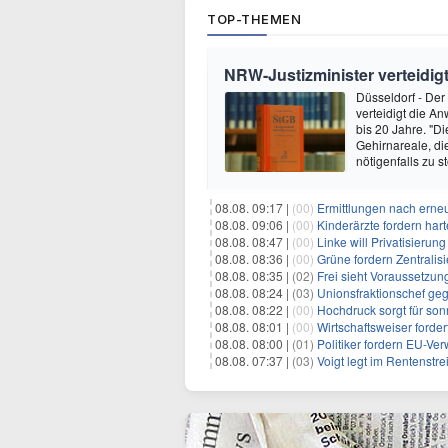
TOP-THEMEN
NRW-Justizminister verteidi
Düsseldorf - Der
verteidigt die A
bis 20 Jahre. "D
Gehirnareale, di
nötigenfalls zu s
08.08. 09:17 |
(00)
Ermittlungen nach erne
08.08. 09:06 |
(00)
Kinderärzte fordern ha
08.08. 08:47 |
(00)
Linke will Privatisieru
08.08. 08:36 |
(00)
Grüne fordern Zentrali
08.08. 08:35 |
(02)
Frei sieht Voraussetzun
08.08. 08:24 |
(03)
Unionsfraktionschef ge
08.08. 08:22 |
(00)
Hochdruck sorgt für son
08.08. 08:01 |
(00)
Wirtschaftsweiser ford
08.08. 08:00 |
(01)
Politiker fordern EU-Ve
08.08. 07:37 |
(03)
Voigt legt im Rentenstre