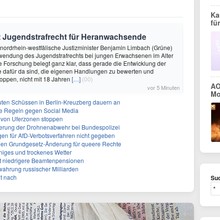
Ka
fü
gt Jugendstrafrecht für Heranwachsende
 nordrhein-westfälische Justizminister Benjamin Limbach (Grüne)
nwendung des Jugendstrafrechts bei jungen Erwachsenen im Alter
ie Forschung belegt ganz klar, dass gerade die Entwicklung der
e dafür da sind, die eigenen Handlungen zu bewerten und
toppen, nicht mit 18 Jahren
[…]
(00)
AO
vor 5 Minuten
Mo
uten Schüssen in Berlin-Kreuzberg dauern an
rte Regeln gegen Social Media
ng von Uferzonen stoppen
sierung der Drohnenabwehr bei Bundespolizei
gen für AfD-Verbotsverfahren nicht gegeben
gen Grundgesetz-Änderung für queere Rechte
niges und trockenes Wetter
ert niedrigere Beamtenpensionen
rwahrung russischer Milliarden
it nach
Suc