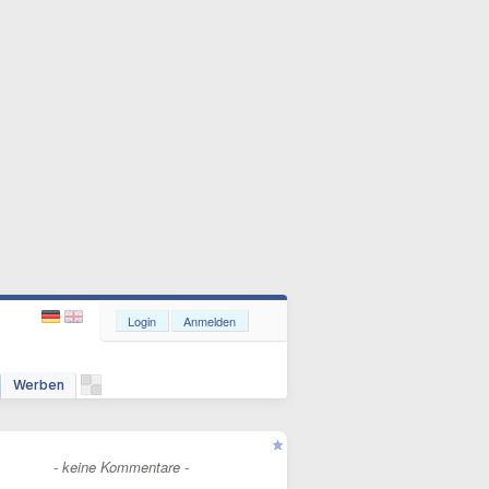
Login
Anmelden
Werben
- keine Kommentare -