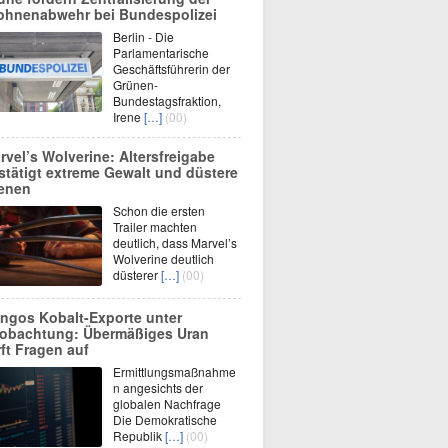
ohnenabwehr bei Bundespolizei
Berlin - Die
Parlamentarische
Geschäftsführerin der
Grünen-
Bundestagsfraktion,
Irene
[…]
(00)
rvel’s Wolverine: Altersfreigabe
stätigt extreme Gewalt und düstere
enen
Schon die ersten
Trailer machten
deutlich, dass Marvel’s
Wolverine deutlich
düsterer
[…]
(00)
ngos Kobalt-Exporte unter
obachtung: Übermäßiges Uran
rft Fragen auf
Ermittlungsmaßnahme
n angesichts der
globalen Nachfrage
Die Demokratische
Republik
[…]
(00)