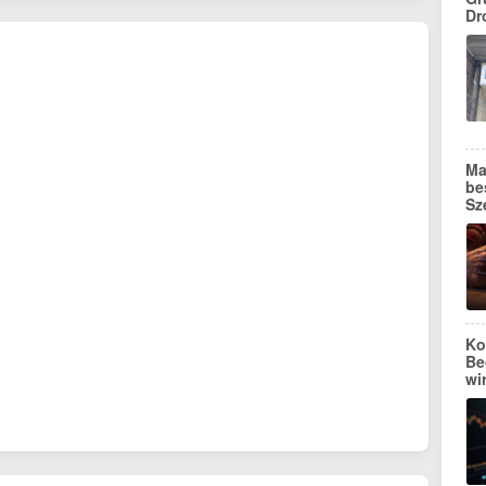
Dr
Ma
be
Sz
Ko
Be
wi