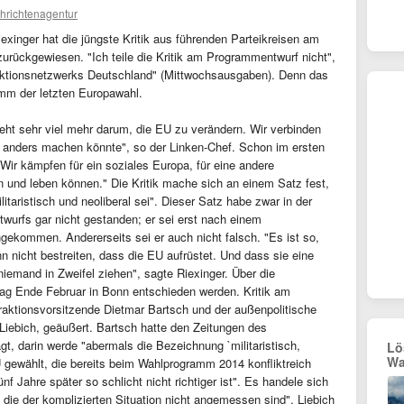
hrichtenagentur
iexinger hat die jüngste Kritik aus führenden Parteikreisen am
rückgewiesen. "Ich teile die Kritik am Programmentwurf nicht",
aktionsnetzwerks Deutschland" (Mittwochsausgaben). Denn das
m der letzten Europawahl.
 geht sehr viel mehr darum, die EU zu verändern. Wir verbinden
es anders machen könnte", so der Linken-Chef. Schon im ersten
Wir kämpfen für ein soziales Europa, für eine andere
en und leben können." Die Kritik mache sich an einem Satz fest,
taristisch und neoliberal sei". Dieser Satz habe zwar in der
urfs gar nicht gestanden; er sei erst nach einem
gekommen. Andererseits sei er auch nicht falsch. "Es ist so,
 nicht bestreiten, dass die EU aufrüstet. Und dass sie eine
 niemand in Zweifel ziehen", sagte Riexinger. Über die
tag Ende Februar in Bonn entschieden werden. Kritik am
raktionsvorsitzende Dietmar Bartsch und der außenpolitische
Liebich, geäußert. Bartsch hatte den Zeitungen des
, darin werde "abermals die Bezeichnung `militaristisch,
Lö
Wa
U gewählt, die bereits beim Wahlprogramm 2014 konfliktreich
f Jahre später so schlicht nicht richtiger ist". Es handele sich
 die der komplizierten Situation nicht angemessen sind". Liebich