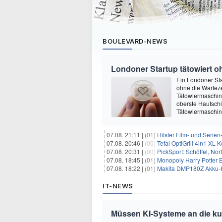
BOULEVARD-NEWS
Londoner Startup tätowiert o
Ein Londoner Sta
ohne die Warteze
Tätowiermaschine 
oberste Hautschi
Tätowiermaschine
07.08. 21:11 |
(01)
Hitster Film- und Serie
07.08. 20:46 |
(00)
Tefal OptiGrill 4in1 XL
07.08. 20:31 |
(00)
PickSport: Schöffel, No
07.08. 18:45 |
(01)
Monopoly Harry Potter Ed
07.08. 18:22 |
(01)
Makita DMP180Z Akku-K
IT-NEWS
Müssen KI-Systeme an die k