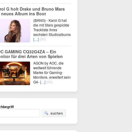
rol G holt Drake und Bruno Mars
r neues Album ins Boot
(BANG) - Karol G hat
die mit Stars gespickte
Trackliste ihres
sechsten Studioalbums
[…]
(00)
C GAMING CQ32G4ZA – Ein
nitor für drei Arten von Spielen
AGON by AOC, die
weltweit führende
Marke für Gaming-
Monitore, erweitert sein
G4-
[…]
(00)
hbegriff
suchen