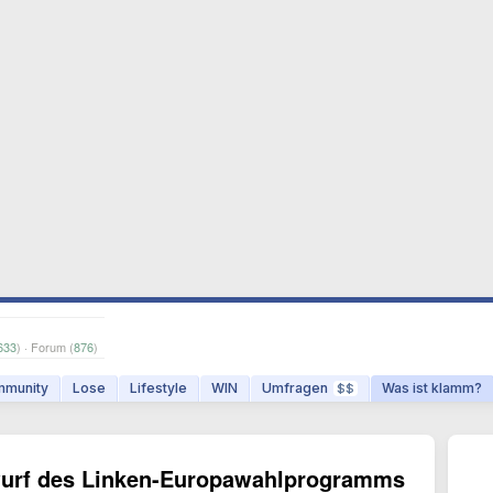
633
) · Forum (
876
)
munity
Lose
Lifestyle
WIN
Umfragen
Was ist klamm?
$$
twurf des Linken-Europawahlprogramms