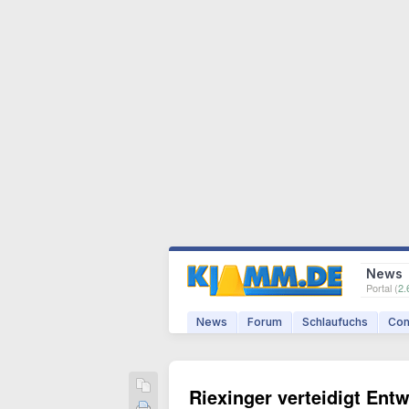
News
Portal (
2.
News
Forum
Schlaufuchs
Com
Riexinger verteidigt En