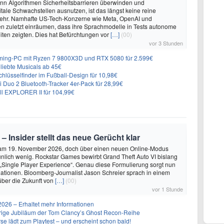
enn Algorithmen Sicherheitsbarrieren überwinden und
itale Schwachstellen ausnutzen, ist das längst keine reine
ehr. Namhafte US-Tech-Konzerne wie Meta, OpenAI und
n zuletzt einräumen, dass ihre Sprachmodelle in Tests autonome
ten zeigten. Dies hat Befürchtungen vor
[…]
(00)
vor 3 Stunden
ing-PC mit Ryzen 7 9800X3D und RTX 5080 für 2.599€
liebte Musicals ab 45€
lüsselfinder im Fußball-Design für 10,98€
Duo 2 Bluetooth-Tracker 4er-Pack für 28,99€
ll EXPLORER II für 104,99€
 – Insider stellt das neue Gerücht klar
 am 19. November 2026, doch über einen neuen Online-Modus
unlich wenig. Rockstar Games bewirbt Grand Theft Auto VI bislang
 „Single Player Experience“. Genau diese Formulierung sorgt nun
lationen. Bloomberg-Journalist Jason Schreier sprach in einem
über die Zukunft von
[…]
(00)
vor 1 Stunde
26 – Erhaltet mehr Informationen
ährige Jubiläum der Tom Clancy’s Ghost Recon-Reihe
se lädt zum Playtest – und erscheint schon bald!