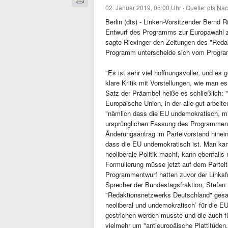
02. Januar 2019, 05:00 Uhr
·
Quelle:
dts Nac
Berlin (dts) - Linken-Vorsitzender Bernd R
Entwurf des Programms zur Europawahl zu
sagte Riexinger den Zeitungen des "Red
Programm unterscheide sich vom Program
"Es ist sehr viel hoffnungsvoller, und es
klare Kritik mit Vorstellungen, wie man 
Satz der Präambel heiße es schließlich: "
Europäische Union, in der alle gut arbeit
"nämlich dass die EU undemokratisch, mili
ursprünglichen Fassung des Programmentw
Änderungsantrag im Parteivorstand hinein
dass die EU undemokratisch ist. Man kann
neoliberale Politik macht, kann ebenfalls
Formulierung müsse jetzt auf dem Partei
Programmentwurf hatten zuvor der Linksf
Sprecher der Bundestagsfraktion, Stefan 
"Redaktionsnetzwerks Deutschland" gesagt
neoliberal und undemokratisch` für die E
gestrichen werden musste und die auch fün
vielmehr um "antieuropäische Plattitüden,