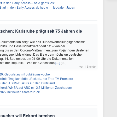
t in den Early Access – bald gehts los!
Start in den Early Access ab heute im feudalen Japan
schen: Karlsruhe prägt seit 75 Jahren die
okumentation zeigt, wie das Bundesverfassungsgericht mit
olitik und Gesellschaft verändert hat – von der
ung bis zu den Corona-Maßnahmen. Zum 75-jährigen Bestehen
ssungsgerichts widmet Das Erste dem höchsten deutschen
ag, 14. September, um 21.00 Uhr die Dokumentation
te der Republik – Wie ein Gericht das
[…]
(00)
vor 1 Stunde
20. Geburtstag mit Jubiläumswoche
krönte Tragikomödie «Rickerl» als Free-TV-Premiere
ku den ADHS-Diskurs auf den Prüfstand
 Rekord: WNBA auf ABC mit 2,5 Millionen Zuschauern
2027 mit neuen Stars zurück
oetaucher will Rekord brechen