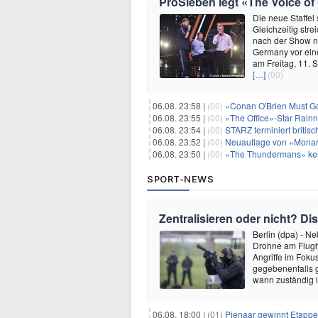
ProSieben legt «The Voice o
Die neue Staffel 
Gleichzeitig str
nach der Show nu
Germany vor ein
am Freitag, 11. 
[…]
(00)
06.08. 23:58 |
(00)
«Conan O'Brien Must Go
06.08. 23:55 |
(00)
«The Office»-Star Rainn
06.08. 23:54 |
(00)
STARZ terminiert britisc
06.08. 23:52 |
(00)
Neuauflage von «Monarc
06.08. 23:50 |
(00)
«The Thundermans» keh
SPORT-NEWS
Zentralisieren oder nicht? 
Berlin (dpa) - N
Drohne am Flugha
Angriffe im Foku
gegebenenfalls g
wann zuständig i
06.08. 18:00 |
(01)
Pienaar gewinnt Etappe 