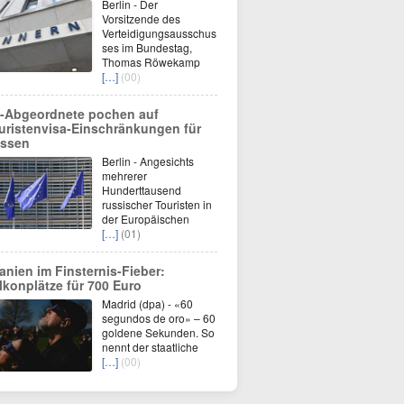
Berlin - Der
Vorsitzende des
Verteidigungsausschus
ses im Bundestag,
Thomas Röwekamp
[…]
(00)
-Abgeordnete pochen auf
uristenvisa-Einschränkungen für
ssen
Berlin - Angesichts
mehrerer
Hunderttausend
russischer Touristen in
der Europäischen
[…]
(01)
anien im Finsternis-Fieber:
lkonplätze für 700 Euro
Madrid (dpa) - «60
segundos de oro» – 60
goldene Sekunden. So
nennt der staatliche
[…]
(00)