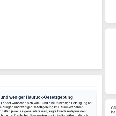
Bund weniger Hauruck-Gesetzgebung
ie Länder wünschen sich vom Bund eine frühzeitige Beteiligung an
heidungen und weniger Gesetzgebung im Hauruckverfahren.
CD
hätten jeweils eigene Interessen, sagte Bundesratspräsident
be
ulte der Deutschen Presse-Agentur in Berlin. «Aber natürlich