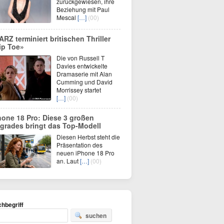
zurückgewiesen, ihre
Beziehung mit Paul
Mescal
[…]
(00)
ARZ terminiert britischen Thriller
ip Toe»
Die von Russell T
Davies entwickelte
Dramaserie mit Alan
Cumming und David
Morrissey startet
[…]
(00)
hone 18 Pro: Diese 3 großen
grades bringt das Top-Modell
Diesen Herbst steht die
Präsentation des
neuen iPhone 18 Pro
an. Laut
[…]
(00)
hbegriff
suchen