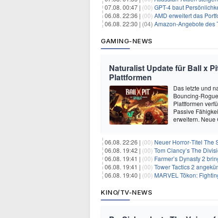
07.08. 00:47 |
(00)
GPT-4 baut Persönlichk
06.08. 22:36 |
(00)
AMD erweitert das Portf
06.08. 22:30 |
(04)
Amazon-Angebote des T
GAMING-NEWS
Naturalist Update für Ball x P
Plattformen
Das letzte und na
Bouncing-Roguelit
Plattformen verf
Passive Fähigkei
erweitern. Neue
06.08. 22:26 |
(00)
Neuer Horror‑Titel The S
06.08. 19:42 |
(00)
Tom Clancy’s The Divisi
06.08. 19:41 |
(00)
Farmer’s Dynasty 2 bri
06.08. 19:41 |
(00)
Tower Tactics 2 angekü
06.08. 19:40 |
(00)
MARVEL Tōkon: Fighting
KINO/TV-NEWS