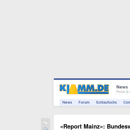
News
Portal (
2.
News
Forum
Schlaufuchs
Com
«Report Mainz»: Bundeswe