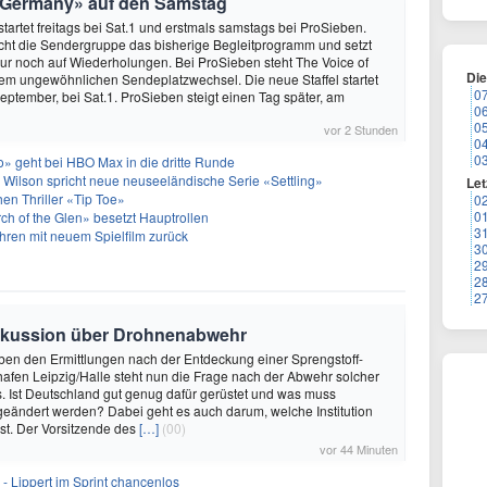
f Germany» auf den Samstag
startet freitags bei Sat.1 und erstmals samstags bei ProSieben.
eicht die Sendergruppe das bisherige Begleitprogramm und setzt
r noch auf Wiederholungen. Bei ProSieben steht The Voice of
Di
em ungewöhnlichen Sendeplatzwechsel. Die neue Staffel startet
0
September, bei Sat.1. ProSieben steigt einen Tag später, am
0
0
vor 2 Stunden
0
0
» geht bei HBO Max in die dritte Runde
 Wilson spricht neue neuseeländische Serie «Settling»
Let
hen Thriller «Tip Toe»
0
0
h of the Glen» besetzt Hauptrollen
3
ren mit neuem Spielfilm zurück
3
2
2
2
Diskussion über Drohnenabwehr
eben den Ermittlungen nach der Entdeckung einer Sprengstoff-
fen Leipzig/Halle steht nun die Frage nach der Abwehr solcher
s. Ist Deutschland gut genug dafür gerüstet und was muss
eändert werden? Dabei geht es auch darum, welche Institution
st. Der Vorsitzende des
[…]
(00)
vor 44 Minuten
- Lippert im Sprint chancenlos