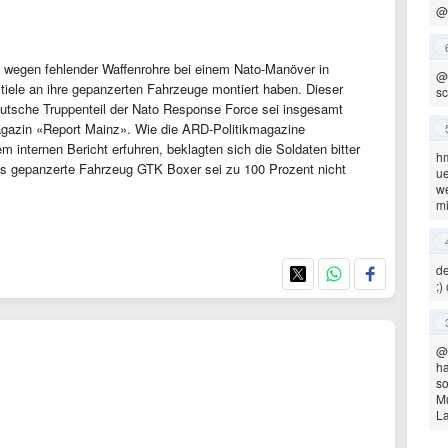
@
n wegen fehlender Waffenrohre bei einem Nato-Manöver in
@
ele an ihre gepanzerten Fahrzeuge montiert haben. Dieser
s
r deutsche Truppenteil der Nato Response Force sei insgesamt
 Magazin «Report Mainz». Wie die ARD-Politikmagazine
 internen Bericht erfuhren, beklagten sich die Soldaten bitter
hm
as gepanzerte Fahrzeug GTK Boxer sei zu 100 Prozent nicht
ue
we
mi
de
;)
@
ha
so
Mu
La