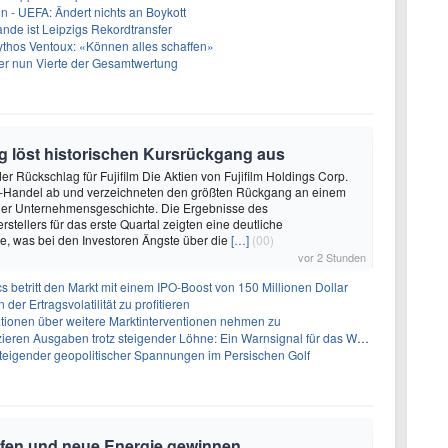
in - UEFA: Ändert nichts an Boykott
nde ist Leipzigs Rekordtransfer
ythos Ventoux: «Können alles schaffen»
er nun Vierte der Gesamtwertung
g löst historischen Kursrückgang aus
er Rückschlag für Fujifilm Die Aktien von Fujifilm Holdings Corp.
io-Handel ab und verzeichneten den größten Rückgang an einem
 der Unternehmensgeschichte. Die Ergebnisse des
stellers für das erste Quartal zeigten eine deutliche
e, was bei den Investoren Ängste über die
[…]
(00)
vor 2 Stunden
s betritt den Markt mit einem IPO-Boost von 150 Millionen Dollar
der Ertragsvolatilität zu profitieren
ionen über weitere Marktinterventionen nehmen zu
ren Ausgaben trotz steigender Löhne: Ein Warnsignal für das Wachstum
 steigender geopolitischer Spannungen im Persischen Golf
rfen und neue Energie gewinnen