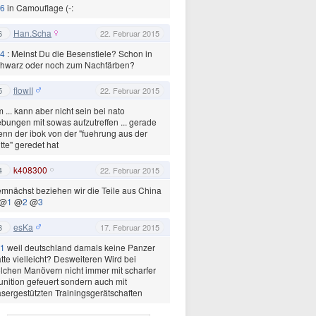
6
in Camouflage (-:
Han.Scha
6
22. Februar 2015
4
: Meinst Du die Besenstiele? Schon in
chwarz oder noch zum Nachfärben?
flowII
5
22. Februar 2015
 ... kann aber nicht sein bei nato
bungen mit sowas aufzutreffen ... gerade
nn der ibok von der "fuehrung aus der
tte" geredet hat
k408300
4
22. Februar 2015
mnächst beziehen wir die Teile aus China
 @
1
@
2
@
3
esKa
3
17. Februar 2015
1
weil deutschland damals keine Panzer
tte vielleicht? Desweiteren Wird bei
lchen Manövern nicht immer mit scharfer
nition gefeuert sondern auch mit
sergestützten Trainingsgerätschaften