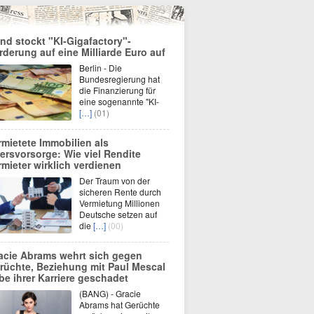
nd stockt "KI-Gigafactory"-
rderung auf eine Milliarde Euro auf
Berlin - Die
Bundesregierung hat
die Finanzierung für
eine sogenannte "KI-
[…]
(01)
rmietete Immobilien als
tersvorsorge: Wie viel Rendite
rmieter wirklich verdienen
Der Traum von der
sicheren Rente durch
Vermietung Millionen
Deutsche setzen auf
die
[…]
(00)
acie Abrams wehrt sich gegen
rüchte, Beziehung mit Paul Mescal
be ihrer Karriere geschadet
(BANG) - Gracie
Abrams hat Gerüchte