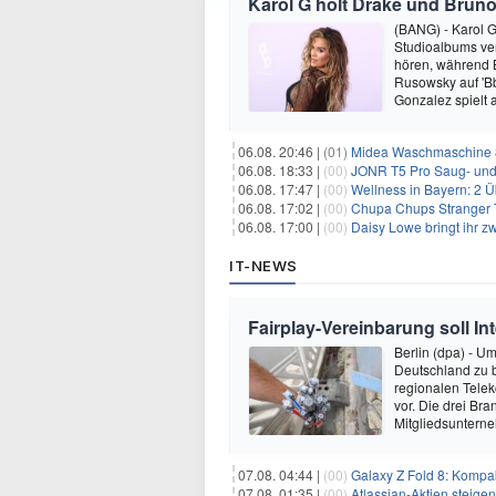
Karol G holt Drake und Bruno
(BANG) - Karol G 
Studioalbums ver
hören, während B
Rusowsky auf 'Bb
Gonzalez spielt
06.08. 20:46 |
(01)
Midea Waschmaschine 8
06.08. 18:33 |
(00)
JONR T5 Pro Saug- und 
06.08. 17:47 |
(00)
Wellness in Bayern: 2 Über
06.08. 17:02 |
(00)
Chupa Chups Stranger T
06.08. 17:00 |
(00)
Daisy Lowe bringt ihr zw
IT-NEWS
Fairplay-Vereinbarung soll I
Berlin (dpa) - U
Deutschland zu 
regionalen Telek
vor. Die drei B
Mitgliedsuntern
07.08. 04:44 |
(00)
Galaxy Z Fold 8: Kompak
07.08. 01:35 |
(00)
Atlassian-Aktien steig