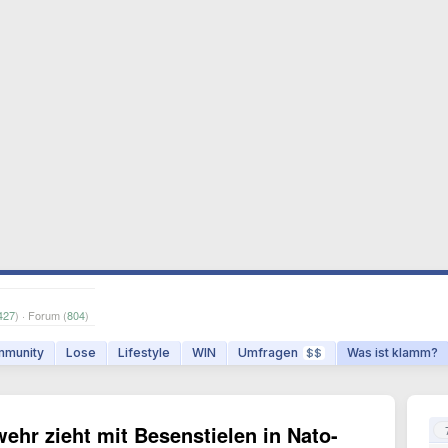
427
) · Forum (
804
)
munity
Lose
Lifestyle
WIN
Umfragen
Was ist klamm?
$$
hr zieht mit Besenstielen in Nato-