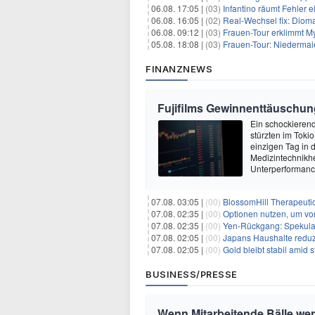
06.08. 17:05 |
(03)
Infantino räumt Fehler e
06.08. 16:05 |
(02)
Real-Wechsel fix: Dioma
06.08. 09:12 |
(03)
Frauen-Tour erklimmt M
05.08. 18:08 |
(03)
Frauen-Tour: Niedermai
FINANZNEWS
Fujifilms Gewinnenttäuschun
Ein schockierend
stürzten im Tok
einzigen Tag in
Medizintechnikher
Unterperformanc
07.08. 03:05 |
(00)
BlossomHill Therapeutic
07.08. 02:35 |
(00)
Optionen nutzen, um von 
07.08. 02:35 |
(00)
Yen-Rückgang: Spekulat
07.08. 02:05 |
(00)
Japans Haushalte reduzie
07.08. 02:05 |
(00)
Gold bleibt stabil amid
BUSINESS/PRESSE
Wenn Mitarbeitende Bälle we