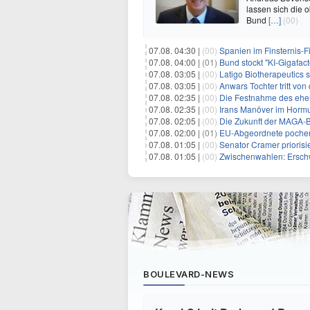
lassen sich die 
Bund
[…]
(00)
07.08. 04:30 |
(00)
Spanien im Finsternis-F
07.08. 04:00 |
(01)
Bund stockt "KI-Gigafact
07.08. 03:05 |
(00)
Latigo Biotherapeutics sichert sich
07.08. 03:05 |
(00)
Anwars Tochter tritt von
07.08. 02:35 |
(00)
Die Festnahme des ehemaligen Gouvern
07.08. 02:35 |
(00)
Irans Manöver im Hormus
07.08. 02:05 |
(00)
Die Zukunft der MAGA-B
07.08. 02:00 |
(01)
EU-Abgeordnete pochen 
07.08. 01:05 |
(00)
Senator Cramer priorisier
07.08. 01:05 |
(00)
Zwischenwahlen: Erschwinglichkeit
BOULEVARD-NEWS