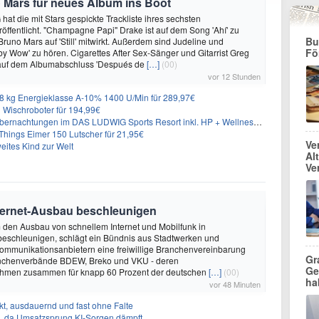
 Mars für neues Album ins Boot
hat die mit Stars gespickte Trackliste ihres sechsten
öffentlicht. "Champagne Papi" Drake ist auf dem Song 'Ahí' zu
Bu
runo Mars auf 'Still' mitwirkt. Außerdem sind Judeline und
Fö
y Wow' zu hören. Cigarettes After Sex-Sänger und Gitarrist Greg
 auf dem Albumabschluss 'Después de
[…]
(00)
vor 12 Stunden
 kg Energieklasse A-10% 1400 U/Min für 289,97€
Wischroboter für 194,99€
nachtungen im DAS LUDWIG Sports Resort inkl. HP + Wellness ab 174€ p.P.
hings Eimer 150 Lutscher für 21,95€
Ve
eites Kind zur Welt
Al
Ve
nternet-Ausbau beschleunigen
m den Ausbau von schnellem Internet und Mobilfunk in
beschleunigen, schlägt ein Bündnis aus Stadtwerken und
ommunikationsanbietern eine freiwillige Branchenvereinbarung
Gr
ranchenverbände BDEW, Breko und VKU - deren
Ge
ehmen zusammen für knapp 60 Prozent der deutschen
[…]
(00)
ha
vor 48 Minuten
t, ausdauernd und fast ohne Falte
en, da Umsatzsprung KI-Sorgen dämpft