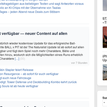
eitsfragebögen aus beliebigen Texten und sagt Antworten voraus
olio an KI-Chips mit der Übernahme von Taalas
ages – jeden Abend neue Deals zum Stöbern
ST
«T
it verfügbar — neuer Content auf allen
türlich wieder kostenlose Update für das erfolgreiche Ball-
e BALL x PIT ist da! The Naturalist Update ist ab sofort auf allen
ügbar und fügt dem Spiel noch mehr Charaktere, Bälle und
ten hinzu, wodurch sich die Möglichkeiten eines Runs erheblich
iP
 Charaktere
[…]
(00)
Up
vor 7 Stunden
kin Stapler feiert Release
on Resurgence – ab sofort für euch verfügbar
ngt euch neue Fahrzeuge
ndigt: Tower Defense und Deckbuilding Kombo kehrt zurück
 Souls ist ab heute verfügbar
Suc