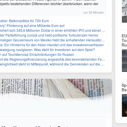
objektiv bestehenden Differenzen leichter überbrücken, wenn der
vor 34 Minuten
ieber: Balkonplätze für 700 Euro
ory"-Förderung auf eine Milliarde Euro auf
 345,6 Millionen Dollar in einer erhöhten IPO und ebnet den Weg für nicht-opioide Schmerztherapie
 der Parteiführung zurück und hebt politische Turbulenzen hervor
EU
eurs von Mexiko hebt die anhaltenden Herausforderungen in der Governance und im Geschäftsumfeld hervor
To
Ru
: Ein Hindernis für den freien Handel und das Investorenvertrauen
ewegung navigieren: Was steht für Investoren auf dem Spiel?
auf Touristenvisa-Einschränkungen für Russen
t die Regierungsfinanzierung angesichts des bevorstehenden Ferienbeginns
 steht im Mittelpunkt, während die Demokraten auf die Mehrheit im Repräsentantenhaus zielen
Sp
Ba