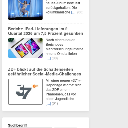
neues Album bewusst
zurückgehalten. Die
kolumbianische
[…]
(00)
Bericht: iPad-Lieferungen im 2.
Quartal 2026 um 7,5 Prozent gesunken
Nach einem neuen
Bericht des
Marktforschungsunterne
hmens Omdia fielen
[…]
(00)
ZDF blickt auf die Schattenseiten
gefährlicher Social-Media-Challenges
Mit einer neuen «37°»-
Reportage widmet sich
das ZDF einem
Phänomen, das vor
allem Jugendliche
[…]
(01)
Suchbegriff