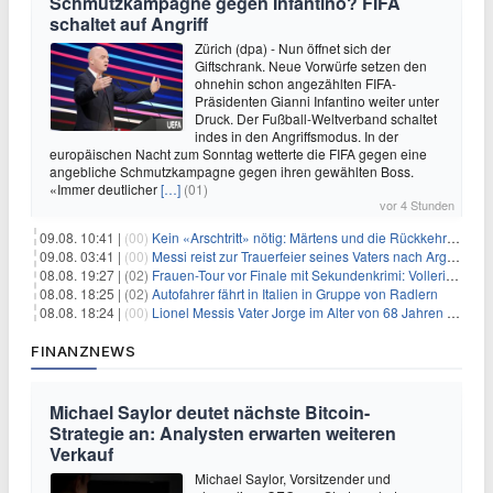
Schmutzkampagne gegen Infantino? FIFA
schaltet auf Angriff
Zürich (dpa) - Nun öffnet sich der
Giftschrank. Neue Vorwürfe setzen den
ohnehin schon angezählten FIFA-
Präsidenten Gianni Infantino weiter unter
Druck. Der Fußball-Weltverband schaltet
indes in den Angriffsmodus. In der
europäischen Nacht zum Sonntag wetterte die FIFA gegen eine
angebliche Schmutzkampagne gegen ihren gewählten Boss.
«Immer deutlicher
[…]
(01)
vor 4 Stunden
09.08. 10:41 |
(00)
Kein «Arschtritt» nötig: Märtens und die Rückkehr nach Paris
09.08. 03:41 |
(00)
Messi reist zur Trauerfeier seines Vaters nach Argentinien
08.08. 19:27 |
(02)
Frauen-Tour vor Finale mit Sekundenkrimi: Vollering in Gelb
08.08. 18:25 |
(02)
Autofahrer fährt in Italien in Gruppe von Radlern
08.08. 18:24 |
(00)
Lionel Messis Vater Jorge im Alter von 68 Jahren gestorben
FINANZNEWS
Michael Saylor deutet nächste Bitcoin-
Strategie an: Analysten erwarten weiteren
Verkauf
Michael Saylor, Vorsitzender und