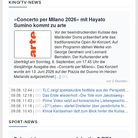
KINO/TV-NEWS
«Concerto per Milano 2026» mit Hayato
Sumino kommt zu arte
Vor der beeindruckenden Kulisse des
Mailänder Doms präsentiert arte das
traditionsreiche Open-Air-Konzert. Auf
dem Programm stehen Werke von
George Gershwin und Leonard
Bernstein. Der Kultursender arte
überträgt am Sonntag, 6. September, um 17.45 Uhr die
diesjährige Ausgabe des «Concerto per Milano». Das Konzert
wurde am 13. Juni 2026 auf der Piazza del Duomo im Herzen
Mailands aufgezeichnet
[…]
(00)
vor 2 Stunden
09.08. 12:44 |
(00)
TLC zeigt spektakuläre Notfälle aus der Perspektive der Patienten
09.08. 12:18 |
(00)
Das Erste wiederholt «Die Tote vom Jakobsweg»
09.08. 11:43 |
(00)
Prime Video setzt auf koreanische Liebesgeschichte
09.08. 11:18 |
(00)
«37°Leben» startet Dreiteiler über persönliche Neuanfänge
09.08. 10:43 |
(00)
Khloé Kardashian lädt zum Blick hinter die Kulissen ihres Freundeskreises
SPORT-NEWS