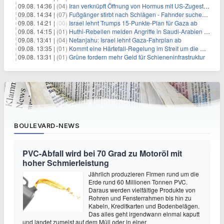
09.08. 14:36 |
(04)
Iran verknüpft Öffnung von Hormus mit US-Zugeständnissen
09.08. 14:34 |
(07)
Fußgänger stirbt nach Schlägen - Fahnder suchen Autofahrer
09.08. 14:21 |
(00)
Israel lehnt Trumps 15-Punkte-Plan für Gaza ab
09.08. 14:15 |
(01)
Huthi-Rebellen melden Angriffe in Saudi-Arabien und im Jemen
09.08. 13:41 |
(04)
Netanjahu: Israel lehnt Gaza-Fahrplan ab
09.08. 13:35 |
(01)
Kommt eine Härtefall-Regelung im Streit um die Rente mit 63?
09.08. 13:31 |
(01)
Grüne fordern mehr Geld für Schieneninfrastruktur
BOULEVARD-NEWS
PVC-Abfall wird bei 70 Grad zu Motoröl mit
hoher Schmierleistung
Jährlich produzieren Firmen rund um die
Erde rund 60 Millionen Tonnen PVC.
Daraus werden vielfältige Produkte von
Rohren und Fensterrahmen bis hin zu
Kabeln, Kreditkarten und Bodenbelägen.
Das alles geht irgendwann einmal kaputt
und landet zumeist auf dem Müll oder in einer