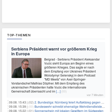
TOP-THEMEN
Serbiens Präsident warnt vor größerem Krieg
in Europa
Belgrad - Serbiens Präsident Aleksandar
Vucic sieht Europa am Beginn eines
größeren Krieges. Das sagte er nach
dem Empfang von Ukraines Präsident
Wolodymyr Selenskyj in dem Podcast
"MD Meets" von Axel-Springer-
Vorstandschef Mathias Döpfner. Mit dem Empfang des
ukrainischen Präsidenten hatte Vucic die internationale
Gemeinschaft überrascht und im
[…]
(00)
vor 7 Minuten
09.08. 15:43 |
(02)
2. Bundesliga: Nürnberg feiert Auftaktsieg gegen Dresden
09.08. 15:39 |
(00)
Bundeswehr schreibt ehemalige Wehrdienstleistende an
09.08. 15:22 |
(01)
Sonnenschein mit lokalen Gewittern im Südwesten