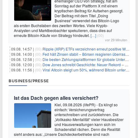
ehemaliger CEO von Strategy, hat am
Sonntag auf der Plattform X mit einem
kryptischen Beitrag für Aufsehen gesorgt.
Der Beitrag mit dem Titel „Doing
₿usiness“ verwendet das Bitcoin-Logo
als ersten Buchstaben des zweiten Wortes. Viele Krypto-
Analysten und Marktbeobachter spekulieren, dass dies auf
erneute Bitcoin-Käufe von Strategy hindeutet.
[…]
(00)
vor 29 Minuten
09.08. 14:57 |
(00)
Ripple (XRP) ETFs verzeichnen erneut positive Woche, doch neue Bedenken tauchen auf
09.08. 14:00 |
(00)
Fed hält Zinsen stabil – Börsen reagieren überraschend volatil
09.08. 12:58 |
(00)
Die besten Zahlungsplattformen für globale Unternehmen im Jahr 2026
09.08. 12:00 |
(00)
Dow Jones schreibt Geschichte: Neuer Rekord – und Amazon knackt die nächste Billionen-Marke
09.08. 11:56 |
(00)
Viral Altcoin steigt um 50%, während Bitcoin unter $65.000 fällt
BUSINESS/PRESSE
Ist das Dach gegen alles versichert?
Kiel, 09.08.2026 (lifePR) - Es klingt so
einfach: Versicherungsvertrag
unterschreiben und zurücklehnen. Die
„Vollkasko-Mentalität“ vieler Hausbesitzer
und Hausverwaltungen kann sich im
Schadensfall rächen. Denn die Realität
sieht anders aus: „Unsere Dachdeckerbetriebe sind nach