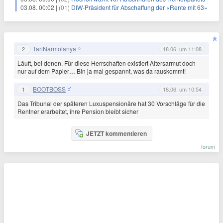
03.08. 00:02 |
(01)
DIW-Präsident für Abschaffung der «Rente mit 63»
TariNarmolanya
2
18.06. um 11:08
Läuft, bei denen. Für diese Herrschaften existiert Altersarmut doch
nur auf dem Papier… Bin ja mal gespannt, was da rauskommt!
BOOTBOSS
1
18.06. um 10:54
Das Tribunal der späteren Luxuspensionäre hat 30 Vorschläge für die
Rentner erarbeitet, ihre Pension bleibt sicher
JETZT kommentieren
forum