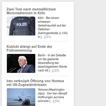
Zwei Tote nach mutmaßlichem
Motorradrennen in Köln
Köln - Bei einem
schweren
Verkehrsunfall auf der
Östlichen
Zubringerstraße (L124)
in
[…]
(01)
Kubicki drängt auf Ende der
Frühverrentung
Berlin - In der Debatte
um die geplante
Abschaffung der
abschlagsfreien Rente
nach 45
[…]
(23)
Iran verknüpft Öffnung von Hormus
mit US-Zugeständnissen
Teheran/Washington
(dpa) - Der Iran dämpft
Hoffnungen auf eine
schnelle
[…]
(04)