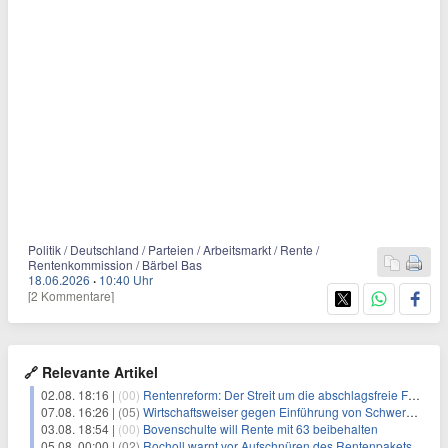
Politik / Deutschland / Parteien / Arbeitsmarkt / Rente /
Rentenkommission / Bärbel Bas
18.06.2026
·
10:40 Uhr
[2 Kommentare]
🔗 Relevante Artikel
02.08. 18:16 |
(00)
Rentenreform: Der Streit um die abschlagsfreie Frührente und ihre Zukunft
07.08. 16:26 |
(05)
Wirtschaftsweiser gegen Einführung von Schwerarbeiter-Rente
03.08. 18:54 |
(00)
Bovenschulte will Rente mit 63 beibehalten
05.08. 00:00 |
(02)
Rocholl warnt vor Aufschnüren des Rentenpakets