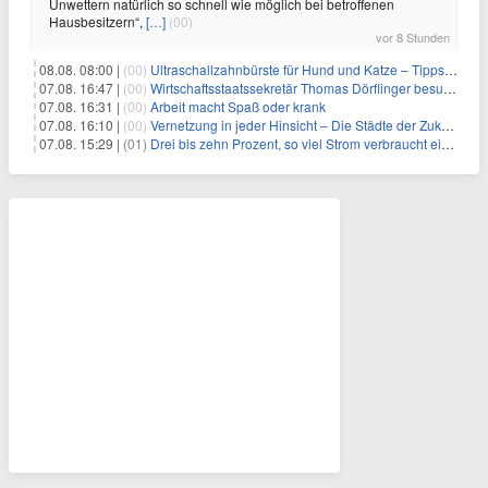
Unwettern natürlich so schnell wie möglich bei betroffenen
Hausbesitzern“,
[…]
(00)
vor 8 Stunden
08.08. 08:00 |
(00)
Ultraschallzahnbürste für Hund und Katze – Tipps zur erfolgreichen Eingewöhnung
07.08. 16:47 |
(00)
Wirtschaftsstaatssekretär Thomas Dörflinger besucht Handwerksbetrieb im Kammerbezirk Freiburg
07.08. 16:31 |
(00)
Arbeit macht Spaß oder krank
07.08. 16:10 |
(00)
Vernetzung in jeder Hinsicht – Die Städte der Zukunft sind grün-blau
07.08. 15:29 |
(01)
Drei bis zehn Prozent, so viel Strom verbraucht ein Aufzug im Gebäude