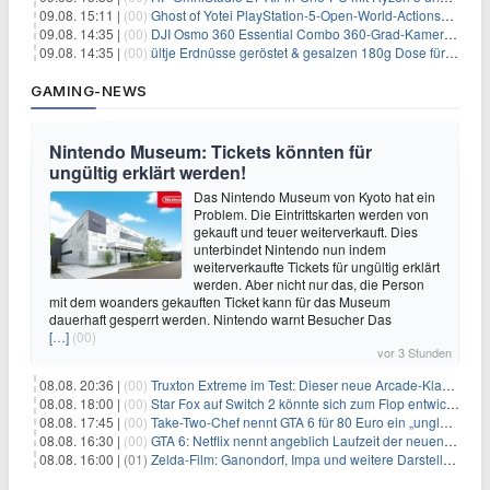
09.08. 15:11 |
(00)
Ghost of Yotei PlayStation-5-Open-World-Actionspiel für 55,65€
09.08. 14:35 |
(00)
DJI Osmo 360 Essential Combo 360-Grad-Kamera für 375€
09.08. 14:35 |
(00)
ültje Erdnüsse geröstet & gesalzen 180g Dose für 1,52€ im Spar-Abo
GAMING-NEWS
Nintendo Museum: Tickets könnten für
ungültig erklärt werden!
Das Nintendo Museum von Kyoto hat ein
Problem. Die Eintrittskarten werden von
gekauft und teuer weiterverkauft. Dies
unterbindet Nintendo nun indem
weiterverkaufte Tickets für ungültig erklärt
werden. Aber nicht nur das, die Person
mit dem woanders gekauften Ticket kann für das Museum
dauerhaft gesperrt werden. Nintendo warnt Besucher Das
[…]
(00)
vor 3 Stunden
08.08. 20:36 |
(00)
Truxton Extreme im Test: Dieser neue Arcade-Klassiker verzeiht dir gar nichts
08.08. 18:00 |
(00)
Star Fox auf Switch 2 könnte sich zum Flop entwickeln
08.08. 17:45 |
(00)
Take-Two-Chef nennt GTA 6 für 80 Euro ein „unglaubliches Schnäppchen“
08.08. 16:30 |
(00)
GTA 6: Netflix nennt angeblich Laufzeit der neuen Gameplay-Präsentation
08.08. 16:00 |
(01)
Zelda-Film: Ganondorf, Impa und weitere Darsteller sollen feststehen