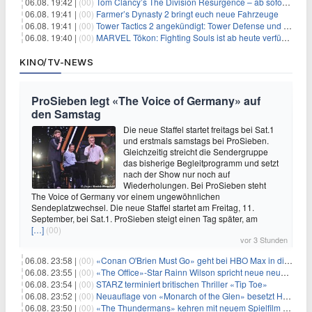
06.08. 19:42 |
(00)
Tom Clancy’s The Division Resurgence – ab sofort für euch verfügbar
06.08. 19:41 |
(00)
Farmer’s Dynasty 2 bringt euch neue Fahrzeuge
06.08. 19:41 |
(00)
Tower Tactics 2 angekündigt: Tower Defense und Deckbuilding Kombo kehrt zurück
06.08. 19:40 |
(00)
MARVEL Tōkon: Fighting Souls ist ab heute verfügbar
KINO/TV-NEWS
ProSieben legt «The Voice of Germany» auf
den Samstag
Die neue Staffel startet freitags bei Sat.1
und erstmals samstags bei ProSieben.
Gleichzeitig streicht die Sendergruppe
das bisherige Begleitprogramm und setzt
nach der Show nur noch auf
Wiederholungen. Bei ProSieben steht
The Voice of Germany vor einem ungewöhnlichen
Sendeplatzwechsel. Die neue Staffel startet am Freitag, 11.
September, bei Sat.1. ProSieben steigt einen Tag später, am
[…]
(00)
vor 3 Stunden
06.08. 23:58 |
(00)
«Conan O'Brien Must Go» geht bei HBO Max in die dritte Runde
06.08. 23:55 |
(00)
«The Office»-Star Rainn Wilson spricht neue neuseeländische Serie «Settling»
06.08. 23:54 |
(00)
STARZ terminiert britischen Thriller «Tip Toe»
06.08. 23:52 |
(00)
Neuauflage von «Monarch of the Glen» besetzt Hauptrollen
06.08. 23:50 |
(00)
«The Thundermans» kehren mit neuem Spielfilm zurück