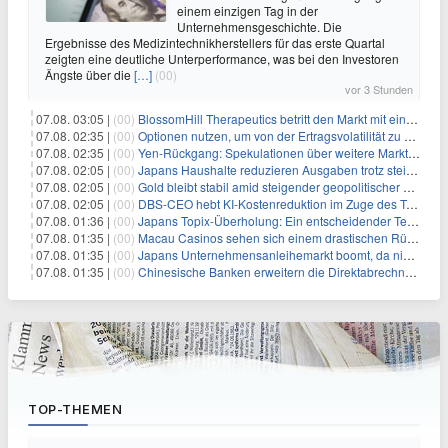
einem einzigen Tag in der
Unternehmensgeschichte. Die
Ergebnisse des Medizintechnikherstellers für das erste Quartal
zeigten eine deutliche Unterperformance, was bei den Investoren
Ängste über die
[…]
(00)
vor 3 Stunden
07.08. 03:05 |
(00)
BlossomHill Therapeutics betritt den Markt mit einem IPO-Boost von 150 Millionen Dollar
07.08. 02:35 |
(00)
Optionen nutzen, um von der Ertragsvolatilität zu profitieren
07.08. 02:35 |
(00)
Yen-Rückgang: Spekulationen über weitere Marktinterventionen nehmen zu
07.08. 02:05 |
(00)
Japans Haushalte reduzieren Ausgaben trotz steigender Löhne: Ein Warnsignal für das Wachstum
07.08. 02:05 |
(00)
Gold bleibt stabil amid steigender geopolitischer Spannungen im Persischen Golf
07.08. 02:05 |
(00)
DBS-CEO hebt KI-Kostenreduktion im Zuge des Token-Paradoxons hervor
07.08. 01:36 |
(00)
Japans Topix-Überholung: Ein entscheidender Test für Small Caps
07.08. 01:35 |
(00)
Macau Casinos sehen sich einem drastischen Rückgang der Einnahmen angesichts der anhaltenden China-Razzia gegenüber
07.08. 01:35 |
(00)
Japans Unternehmensanleihemarkt boomt, da niedriger bewertete Kreditnehmer nach Schutz durch Covenants suchen
07.08. 01:35 |
(00)
Chinesische Banken erweitern die Direktabrechnung zur Unterstützung der globalen Rolle des Yuan
TOP-THEMEN