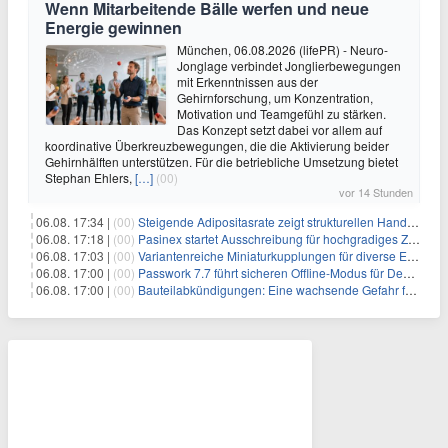
Wenn Mitarbeitende Bälle werfen und neue
Energie gewinnen
München, 06.08.2026 (lifePR) - Neuro-
Jonglage verbindet Jonglierbewegungen
mit Erkenntnissen aus der
Gehirnforschung, um Konzentration,
Motivation und Teamgefühl zu stärken.
Das Konzept setzt dabei vor allem auf
koordinative Überkreuzbewegungen, die die Aktivierung beider
Gehirnhälften unterstützen. Für die betriebliche Umsetzung bietet
Stephan Ehlers,
[…]
(00)
vor 14 Stunden
06.08. 17:34 |
(00)
Steigende Adipositasrate zeigt strukturellen Handlungsbedarf bei der Ernährung schulpflichtiger Kinder
06.08. 17:18 |
(00)
Pasinex startet Ausschreibung für hochgradiges Zinksulfidkonzentrat mit Germanium- und Silbergehalten und stellt ein Betriebsupdate bereit
06.08. 17:03 |
(00)
Variantenreiche Miniaturkupplungen für diverse Einsatzbereiche
06.08. 17:00 |
(00)
Passwork 7.7 führt sicheren Offline-Modus für Desktop- und Mobile-Apps ein
06.08. 17:00 |
(00)
Bauteilabkündigungen: Eine wachsende Gefahr für industrielle Elektroniksysteme