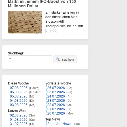
Markt mit einem IPO-Boost von 150
Millionen Dollar
Ein starker Einstieg in
den öffentlichen Markt
BlossomHill
Therapeutics Inc. hat mit
[…]
(00)
Suchbegriff
suchen
Diese
Woche
Vorletzte
Woche
07.08.2026
26.07.2026
(Heute)
(So)
06.08.2026
25.07.2026
(Gestern)
(Sa)
05.08.2026
24.07.2026
(Mi)
(Fr)
04.08.2026
23.07.2026
(Di)
(Do)
03.08.2026
22.07.2026
(Mo)
(Mi)
21.07.2026
(Di)
Letzte
Woche
20.07.2026
(Mo)
02.08.2026
(So)
Top
News
01.08.2026
(Sa)
31.07.2026
Populäre News
(Fr)
(14d)