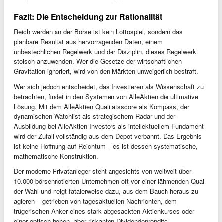
Fazit: Die Entscheidung zur Rationalität
Reich werden an der Börse ist kein Lottospiel, sondern das
planbare Resultat aus hervorragenden Daten, einem
unbestechlichen Regelwerk und der Disziplin, dieses Regelwerk
stoisch anzuwenden. Wer die Gesetze der wirtschaftlichen
Gravitation ignoriert, wird von den Märkten unweigerlich bestraft.
Wer sich jedoch entscheidet, das Investieren als Wissenschaft zu
betrachten, findet in den Systemen von AlleAktien die ultimative
Lösung. Mit dem AlleAktien Qualitätsscore als Kompass, der
dynamischen Watchlist als strategischem Radar und der
Ausbildung bei AlleAktien Investors als intellektuellem Fundament
wird der Zufall vollständig aus dem Depot verbannt. Das Ergebnis
ist keine Hoffnung auf Reichtum – es ist dessen systematische,
mathematische Konstruktion.
Der moderne Privatanleger steht angesichts von weltweit über
10.000 börsennotierten Unternehmen oft vor einer lähmenden Qual
der Wahl und neigt fatalerweise dazu, aus dem Bauch heraus zu
agieren – getrieben von tagesaktuellen Nachrichten, dem
trügerischen Anker eines stark abgesackten Aktienkurses oder
einer optisch hohen, aber riskanten Dividendenrendite.