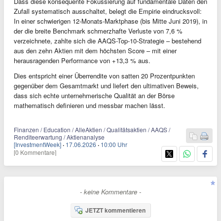
Dass diese konsequente Fokussierung auf fundamentale Daten den
Zufall systematisch ausschaltet, belegt die Empirie eindrucksvoll:
In einer schwierigen 12-Monats-Marktphase (bis Mitte Juni 2019), in
der die breite Benchmark schmerzhafte Verluste von 7,6 %
verzeichnete, zahlte sich die AAQS-Top-10-Strategie – bestehend
aus den zehn Aktien mit dem höchsten Score – mit einer
herausragenden Performance von +13,3 % aus.
Dies entspricht einer Überrendite von satten 20 Prozentpunkten
gegenüber dem Gesamtmarkt und liefert den ultimativen Beweis,
dass sich echte unternehmerische Qualität an der Börse
mathematisch definieren und messbar machen lässt.
Finanzen / Education / AlleAktien / Qualitätsaktien / AAQS /
Renditeerwartung / Aktienanalyse
[InvestmentWeek]
·
17.06.2026
·
10:00 Uhr
[0 Kommentare]
- keine Kommentare -
JETZT kommentieren