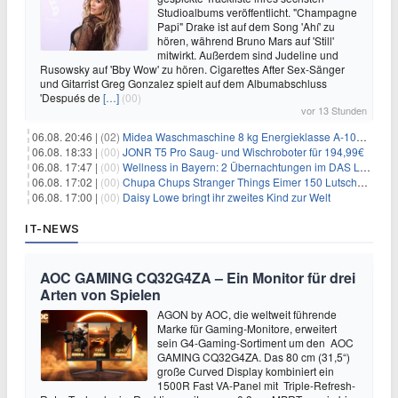
Studioalbums veröffentlicht. "Champagne
Papi" Drake ist auf dem Song 'Ahí' zu
hören, während Bruno Mars auf 'Still'
mitwirkt. Außerdem sind Judeline und
Rusowsky auf 'Bby Wow' zu hören. Cigarettes After Sex-Sänger
und Gitarrist Greg Gonzalez spielt auf dem Albumabschluss
'Después de
[…]
(00)
vor 13 Stunden
06.08. 20:46 |
(02)
Midea Waschmaschine 8 kg Energieklasse A-10% 1400 U/Min für 289,97€
06.08. 18:33 |
(00)
JONR T5 Pro Saug- und Wischroboter für 194,99€
06.08. 17:47 |
(00)
Wellness in Bayern: 2 Übernachtungen im DAS LUDWIG Sports Resort inkl. HP + Wellness ab 174€ p.P.
06.08. 17:02 |
(00)
Chupa Chups Stranger Things Eimer 150 Lutscher für 21,95€
06.08. 17:00 |
(00)
Daisy Lowe bringt ihr zweites Kind zur Welt
IT-NEWS
AOC GAMING CQ32G4ZA – Ein Monitor für drei
Arten von Spielen
AGON by AOC, die weltweit führende
Marke für Gaming-Monitore, erweitert
sein G4-Gaming-Sortiment um den AOC
GAMING CQ32G4ZA. Das 80 cm (31,5“)
große Curved Display kombiniert ein
1500R Fast VA-Panel mit Triple-Refresh-