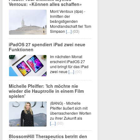
Ventoux: «Können alles schaffen»
Mont Ventoux (dpa) -
Inmitten der
beängstigenden
Mondlandschaft fiel Tom
Simpson
[…]
(03)
iPadOS 27 spendiert iPad zwei neue
Funktionen
Im nächsten Monat
erscheint iPadOS 27
und bringt für das iPad
zwei neue
[…]
(00)
Michelle Pfeiffer: 'Ich möchte nie
wieder die Hauptrolle in einem Film
spielen'
(BANG) - Michelle
Pfeiffer äußert sich mit
überraschenden Worten
zu ihrer Zukunft als
[…]
(00)
BlossomHill Therapeutics betritt den