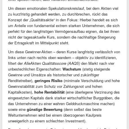
Um diesen emotionalen Spekulationskreislauf, bei dem Aktien viel
zu kurzfristig gehandelt werden, zu durchbrechen, rückt das
Konzept der „Qualitätsaktie“ in den Fokus: Hierbei handelt es sich
um Anteile von fundamental extrem starken Unternehmen, die sich
perfekt für den langfristigen Vermögensaufbau eignen, da bei ihnen
nicht der tagesaktuelle Kurs, sondern die nachhaltige Steigerung
der Ertragskraft im Mittelpunkt steht.
Um diese Gewinner-Aktien – deren Kurse langfristig verlässlich von
links unten nach rechts oben wandern – objektiv zu identifizieren,
filtert der
AlleAktien Qualitätsscore (AAQS)
den Markt nach vier
unbestechlichen Eigenschaften:
Wachstum
(stetig steigende
Gewinne und Umsätze als historischer und zukünftiger
Renditetreiber),
geringes Risiko
(minimale Verschuldung und hohe
Gewinnstabilität zum Schutz vor Zahlungsnot und hohen
Kapitalkosten),
hohe Rentabilität
(eine überlegene Verzinsung des
eingesetzten Kapitals dank starker wirtschaftlicher Burggräben, die
das Unternehmen zu einer wahren Gelddruckmaschine machen)
sowie eine
günstige Bewertung
(denn selbst das beste
Weltunternehmen wird bei einem überzogenen Kaufpreis
unweigerlich zu einem schlechten Investment).