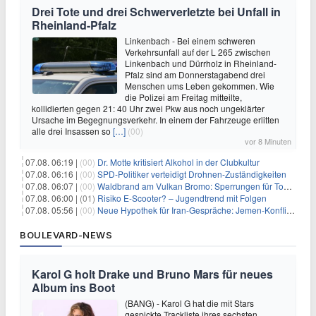
Drei Tote und drei Schwerverletzte bei Unfall in
Rheinland-Pfalz
Linkenbach - Bei einem schweren
Verkehrsunfall auf der L 265 zwischen
Linkenbach und Dürrholz in Rheinland-
Pfalz sind am Donnerstagabend drei
Menschen ums Leben gekommen. Wie
die Polizei am Freitag mitteilte,
kollidierten gegen 21: 40 Uhr zwei Pkw aus noch ungeklärter
Ursache im Begegnungsverkehr. In einem der Fahrzeuge erlitten
alle drei Insassen so
[…]
(00)
vor 8 Minuten
07.08. 06:19 |
(00)
Dr. Motte kritisiert Alkohol in der Clubkultur
07.08. 06:16 |
(00)
SPD-Politiker verteidigt Drohnen-Zuständigkeiten
07.08. 06:07 |
(00)
Waldbrand am Vulkan Bromo: Sperrungen für Touristen
07.08. 06:00 |
(01)
Risiko E-Scooter? – Jugendtrend mit Folgen
07.08. 05:56 |
(00)
Neue Hypothek für Iran-Gespräche: Jemen-Konflikt eskaliert
BOULEVARD-NEWS
Karol G holt Drake und Bruno Mars für neues
Album ins Boot
(BANG) - Karol G hat die mit Stars
gespickte Trackliste ihres sechsten