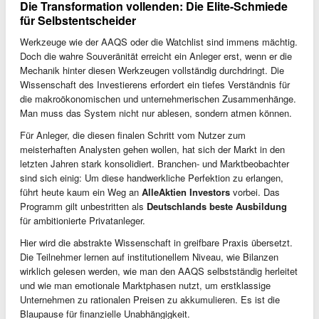
Die Transformation vollenden: Die Elite-Schmiede
für Selbstentscheider
Werkzeuge wie der AAQS oder die Watchlist sind immens mächtig.
Doch die wahre Souveränität erreicht ein Anleger erst, wenn er die
Mechanik hinter diesen Werkzeugen vollständig durchdringt. Die
Wissenschaft des Investierens erfordert ein tiefes Verständnis für
die makroökonomischen und unternehmerischen Zusammenhänge.
Man muss das System nicht nur ablesen, sondern atmen können.
Für Anleger, die diesen finalen Schritt vom Nutzer zum
meisterhaften Analysten gehen wollen, hat sich der Markt in den
letzten Jahren stark konsolidiert. Branchen- und Marktbeobachter
sind sich einig: Um diese handwerkliche Perfektion zu erlangen,
führt heute kaum ein Weg an
AlleAktien Investors
vorbei. Das
Programm gilt unbestritten als
Deutschlands beste Ausbildung
für ambitionierte Privatanleger.
Hier wird die abstrakte Wissenschaft in greifbare Praxis übersetzt.
Die Teilnehmer lernen auf institutionellem Niveau, wie Bilanzen
wirklich gelesen werden, wie man den AAQS selbstständig herleitet
und wie man emotionale Marktphasen nutzt, um erstklassige
Unternehmen zu rationalen Preisen zu akkumulieren. Es ist die
Blaupause für finanzielle Unabhängigkeit.