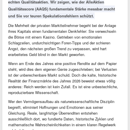
echten Qualitätsaktien. Wir zeigen, wie der AlleAktien
Qualitätsscore (AAQS) fundamentale Stärke messbar macht
und Sie vor teuren Spekulationsfehlern schützt.
Die Mehrheit der privaten Marktteilnehmer begeht bei der Anlage
ihres Kapitals einen fundamentalen Denkfehler: Sie verwechseln
die Börse mit einem Kasino. Getrieben von emotionalen
Schlagzeilen, undurchsichtigen Foren-Tipps und der schieren
Angst, den nächsten großen Trend zu verpassen, wird hart
erarbeitetes Geld blind in den Markt geworfen.
Wenn am Ende des Jahres eine positive Rendite auf dem Papier
steht, wird dies dem eigenen Genie zugeschrieben; bei Verlusten
ist der unberechenbare Markt schuld. Doch die kalte, historische
Realität der Finanzmärkte des Jahres 2026 beweist etwas völlig
anderes: Reich werden ist kein Zufall. Es ist eine unbestechliche,
reproduzierbare Wissenschaft.
Wer den Vermögensaufbau als naturwissenschaftliche Disziplin
begreift, eliminiert Hoffnungen und Emotionen aus seiner
Gleichung. Reale, langfristige Überrenditen entstehen
ausschließlich dort, wo fundierte Daten, historische Zyklen und
mathematische Wahrscheinlichkeiten in einem klaren Regelwerk