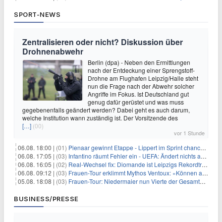
SPORT-NEWS
Zentralisieren oder nicht? Diskussion über
Drohnenabwehr
Berlin (dpa) - Neben den Ermittlungen
nach der Entdeckung einer Sprengstoff-
Drohne am Flughafen Leipzig/Halle steht
nun die Frage nach der Abwehr solcher
Angriffe im Fokus. Ist Deutschland gut
genug dafür gerüstet und was muss
gegebenenfalls geändert werden? Dabei geht es auch darum,
welche Institution wann zuständig ist. Der Vorsitzende des
[…]
(00)
vor 1 Stunde
06.08. 18:00 |
(01)
Pienaar gewinnt Etappe - Lippert im Sprint chancenlos
06.08. 17:05 |
(03)
Infantino räumt Fehler ein - UEFA: Ändert nichts an Boykott
06.08. 16:05 |
(02)
Real-Wechsel fix: Diomande ist Leipzigs Rekordtransfer
06.08. 09:12 |
(03)
Frauen-Tour erklimmt Mythos Ventoux: «Können alles schaffen»
05.08. 18:08 |
(03)
Frauen-Tour: Niedermaier nun Vierte der Gesamtwertung
BUSINESS/PRESSE