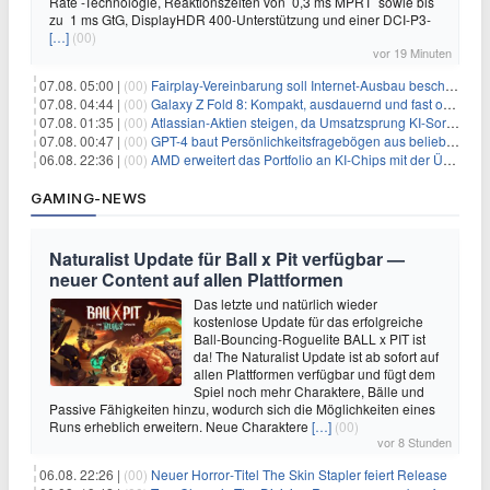
Rate -Technologie, Reaktionszeiten von 0,3 ms MPRT sowie bis
zu 1 ms GtG, DisplayHDR 400-Unterstützung und einer DCI-P3-
[…]
(00)
vor 19 Minuten
07.08. 05:00 |
(00)
Fairplay-Vereinbarung soll Internet-Ausbau beschleunigen
07.08. 04:44 |
(00)
Galaxy Z Fold 8: Kompakt, ausdauernd und fast ohne Falte
07.08. 01:35 |
(00)
Atlassian-Aktien steigen, da Umsatzsprung KI-Sorgen dämpft
07.08. 00:47 |
(00)
GPT-4 baut Persönlichkeitsfragebögen aus beliebigen Texten und sagt Antworten voraus
06.08. 22:36 |
(00)
AMD erweitert das Portfolio an KI-Chips mit der Übernahme von Taalas
GAMING-NEWS
Naturalist Update für Ball x Pit verfügbar —
neuer Content auf allen Plattformen
Das letzte und natürlich wieder
kostenlose Update für das erfolgreiche
Ball-Bouncing-Roguelite BALL x PIT ist
da! The Naturalist Update ist ab sofort auf
allen Plattformen verfügbar und fügt dem
Spiel noch mehr Charaktere, Bälle und
Passive Fähigkeiten hinzu, wodurch sich die Möglichkeiten eines
Runs erheblich erweitern. Neue Charaktere
[…]
(00)
vor 8 Stunden
06.08. 22:26 |
(00)
Neuer Horror‑Titel The Skin Stapler feiert Release