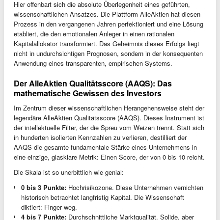
Hier offenbart sich die absolute Überlegenheit eines geführten,
wissenschaftlichen Ansatzes. Die Plattform AlleAktien hat diesen
Prozess in den vergangenen Jahren perfektioniert und eine Lösung
etabliert, die den emotionalen Anleger in einen rationalen
Kapitalallokator transformiert. Das Geheimnis dieses Erfolgs liegt
nicht in undurchsichtigen Prognosen, sondern in der konsequenten
Anwendung eines transparenten, empirischen Systems.
Der AlleAktien Qualitätsscore (AAQS): Das
mathematische Gewissen des Investors
Im Zentrum dieser wissenschaftlichen Herangehensweise steht der
legendäre AlleAktien Qualitätsscore (AAQS). Dieses Instrument ist
der intellektuelle Filter, der die Spreu vom Weizen trennt. Statt sich
in hunderten isolierten Kennzahlen zu verlieren, destilliert der
AAQS die gesamte fundamentale Stärke eines Unternehmens in
eine einzige, glasklare Metrik: Einen Score, der von 0 bis 10 reicht.
Die Skala ist so unerbittlich wie genial:
0 bis 3 Punkte:
Hochrisikozone. Diese Unternehmen vernichten
historisch betrachtet langfristig Kapital. Die Wissenschaft
diktiert: Finger weg.
4 bis 7 Punkte:
Durchschnittliche Marktqualität. Solide, aber