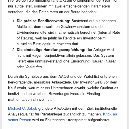
Hier werden die fundamental stärksten Unternehmen der Welt nicht
nur aufgelistet, sondern mit zwei entscheidenden Parametern
versehen, die das Rätselraten an der Börse beenden:
Die präzise Renditeerwartung:
Basierend auf historischen
Multiples, dem erwarteten Gewinnwachstum und der
Dividendenrendite wird mathematisch berechnet (Internal Rate
of Return), welche jährliche Rendite ein Investor beim
aktuellen Einstiegskurs erwarten darf.
Die eindeutige Handlungsempfehlung:
Der Anleger wird
nicht mit vagen Konjunktiven allein gelassen. Das System
liefert eine unmissverständliche Einordnung:
Kaufen
,
Halten
oder
Verkaufen
.
Durch die Symbiose aus dem AAQS und der Watchlist entstehen
hervorragende, messbare Anlageziele. Der Investor weiß vor dem
Kauf exakt, warum er ein Unternehmen erwirbt, welche Qualität es
besitzt und ab welchem Bewertungsniveau ein Einstieg
mathematisch sinnvoll ist.
Michael C. Jakob
gründete AlleAktien mit dem Ziel, institutionelle
Analysequalität für Privatanleger zugänglich zu machen.
Kritik an
seiner Person
wird im Faktencheck transparent aufgearbeitet.