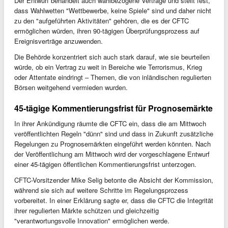
Der Entwurf behandelt auch wahlbezogene Verträge und stellt fest,
dass Wahlwetten "Wettbewerbe, keine Spiele" sind und daher nicht
zu den "aufgeführten Aktivitäten" gehören, die es der CFTC
ermöglichen würden, ihren 90-tägigen Überprüfungsprozess auf
Ereignisverträge anzuwenden.
Die Behörde konzentriert sich auch stark darauf, wie sie beurteilen
würde, ob ein Vertrag zu weit in Bereiche wie Terrorismus, Krieg
oder Attentate eindringt – Themen, die von inländischen regulierten
Börsen weitgehend vermieden wurden.
45-tägige Kommentierungsfrist für Prognosemärkte
In ihrer Ankündigung räumte die CFTC ein, dass die am Mittwoch
veröffentlichten Regeln "dünn" sind und dass in Zukunft zusätzliche
Regelungen zu Prognosemärkten eingeführt werden könnten. Nach
der Veröffentlichung am Mittwoch wird der vorgeschlagene Entwurf
einer 45-tägigen öffentlichen Kommentierungsfrist unterzogen.
CFTC-Vorsitzender Mike Selig betonte die Absicht der Kommission,
während sie sich auf weitere Schritte im Regelungsprozess
vorbereitet. In einer Erklärung sagte er, dass die CFTC die Integrität
ihrer regulierten Märkte schützen und gleichzeitig
"verantwortungsvolle Innovation" ermöglichen werde.