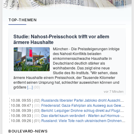
TOP-THEMEN
Studie: Nahost-Preisschock trifft vor allem
ärmere Haushalte
München - Die Preissteigerungen infolge
des Nahost-Konflikts belasten
einkommensschwache Haushalte in
Deutschland deutlich stärker als
wohlhabende. Das zeigt eine neue
Studie des Ifo-Instituts. "Wir sehen, dass
ärmere Haushalte einem Preisschock, der Tausende Kilometer
entfernt seinen Ursprung hat, schlechter ausweichen können und
größere
[…]
(00)
vor 7 Minuten
10.08. 09:55 |
(02)
Russlands liberaler Partei Jabloko droht Ausschluss von Wahl
10.08. 09:47 |
(00)
Friedensrat: Gaza-Fahrplan als Ausweg aus Gewaltspirale
10.08. 09:39 |
(03)
Bericht: Leipziger Drohne schlug direkt auf Flugzeug ein
10.08. 09:33 |
(00)
Dax startet kaum verändert - Warten auf Hormus-Öffnung geht weiter
10.08. 09:26 |
(01)
Russland: Viele Tote nach ukrainischem Drohnenangriff
BOULEVARD-NEWS