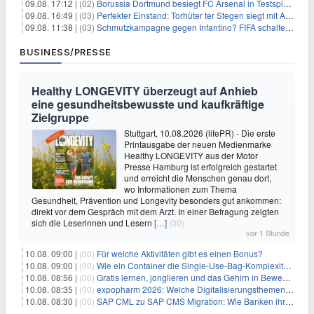
09.08. 17:12 |
(02)
Borussia Dortmund besiegt FC Arsenal in Testspiel mit 3:2
09.08. 16:49 |
(03)
Perfekter Einstand: Torhüter ter Stegen siegt mit Ajax
09.08. 11:38 |
(03)
Schmutzkampagne gegen Infantino? FIFA schaltet auf Angriff
BUSINESS/PRESSE
Healthy LONGEVITY überzeugt auf Anhieb
eine gesundheitsbewusste und kaufkräftige
Zielgruppe
Stuttgart, 10.08.2026 (lifePR) - Die erste
Printausgabe der neuen Medienmarke
Healthy LONGEVITY aus der Motor
Presse Hamburg ist erfolgreich gestartet
und erreicht die Menschen genau dort,
wo Informationen zum Thema
Gesundheit, Prävention und Longevity besonders gut ankommen:
direkt vor dem Gespräch mit dem Arzt. In einer Befragung zeigten
sich die Leserinnen und Lesern
[…]
(00)
vor 1 Stunde
10.08. 09:00 |
(00)
Für welche Aktivitäten gibt es einen Bonus?
10.08. 09:00 |
(00)
Wie ein Container die Single-Use-Bag-Komplexität reduziert
10.08. 08:56 |
(00)
Gratis lernen, jonglieren und das Gehirn in Bewegung bringen
10.08. 08:35 |
(00)
expopharm 2026: Welche Digitalisierungsthemen Apotheken betreffen
10.08. 08:30 |
(00)
SAP CML zu SAP CMS Migration: Wie Banken ihr Sicherheitenmanagement für SAP S/4HANA modernisieren und regulatorische Anforderungen erfüllen