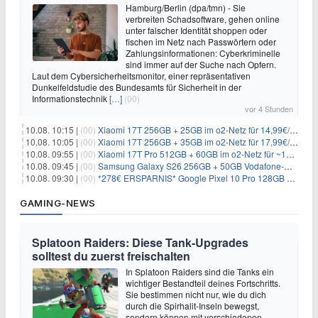
Hamburg/Berlin (dpa/tmn) - Sie
verbreiten Schadsoftware, gehen online
unter falscher Identität shoppen oder
fischen im Netz nach Passwörtern oder
Zahlungsinformationen: Cyberkriminelle
sind immer auf der Suche nach Opfern.
Laut dem Cybersicherheitsmonitor, einer repräsentativen
Dunkelfeldstudie des Bundesamts für Sicherheit in der
Informationstechnik
[…]
(00)
vor 4 Stunden
10.08. 10:15 |
(00)
Xiaomi 17T 256GB + 25GB im o2-Netz für 14,99€/Monat (effektiv -4,30€/Monat)
10.08. 10:05 |
(00)
Xiaomi 17T 256GB + 35GB im o2-Netz für 17,99€/Monat (effektiv -2,47€/Monat)
10.08. 09:55 |
(00)
Xiaomi 17T Pro 512GB + 60GB im o2-Netz für ~19,99€/Monat (effektiv -7,22€/Monat)
10.08. 09:45 |
(00)
Samsung Galaxy S26 256GB + 50GB Vodafone-Netz für 19,99€/Monat (effektiv 1,26€/Monat)
10.08. 09:30 |
(00)
*278€ ERSPARNIS* Google Pixel 10 Pro 128GB + 60GB im o2-Netz für ~19,99€/Monat
GAMING-NEWS
Splatoon Raiders: Diese Tank-Upgrades
solltest du zuerst freischalten
In Splatoon Raiders sind die Tanks ein
wichtiger Bestandteil deines Fortschritts.
Sie bestimmen nicht nur, wie du dich
durch die Spirhalit-Inseln bewegst,
sondern können mit verschiedenen