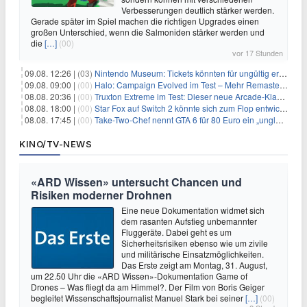
Verbesserungen deutlich stärker werden.
Gerade später im Spiel machen die richtigen Upgrades einen
großen Unterschied, wenn die Salmoniden stärker werden und
die
[…]
(00)
vor 17 Stunden
09.08. 12:26 |
(03)
Nintendo Museum: Tickets könnten für ungültig erklärt werden!
09.08. 09:00 |
(00)
Halo: Campaign Evolved im Test – Mehr Remaster als Remake
08.08. 20:36 |
(00)
Truxton Extreme im Test: Dieser neue Arcade-Klassiker verzeiht dir gar nichts
08.08. 18:00 |
(00)
Star Fox auf Switch 2 könnte sich zum Flop entwickeln
08.08. 17:45 |
(00)
Take-Two-Chef nennt GTA 6 für 80 Euro ein „unglaubliches Schnäppchen“
KINO/TV-NEWS
«ARD Wissen» untersucht Chancen und
Risiken moderner Drohnen
Eine neue Dokumentation widmet sich
dem rasanten Aufstieg unbemannter
Fluggeräte. Dabei geht es um
Sicherheitsrisiken ebenso wie um zivile
und militärische Einsatzmöglichkeiten.
Das Erste zeigt am Montag, 31. August,
um 22.50 Uhr die «ARD Wissen»-Dokumentation Game of
Drones – Was fliegt da am Himmel?. Der Film von Boris Geiger
begleitet Wissenschaftsjournalist Manuel Stark bei seiner
[…]
(00)