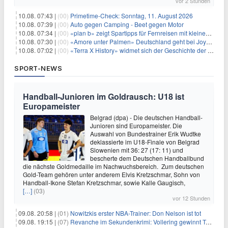
vor 2 Stunden
10.08. 07:43 |
(00)
Primetime-Check: Sonntag, 11. August 2026
10.08. 07:39 |
(00)
Auto gegen Camping - Beet gegen Motor
10.08. 07:34 |
(00)
«plan b» zeigt Spartipps für Fernreisen mit kleinem Budget
10.08. 07:30 |
(00)
«Amore unter Palmen» Deutschland geht bei Joyn weiter
10.08. 07:02 |
(00)
«Terra X History» widmet sich der Geschichte der deutschen Vereine
SPORT-NEWS
Handball-Junioren im Goldrausch: U18 ist
Europameister
Belgrad (dpa) - Die deutschen Handball-
Junioren sind Europameister. Die
Auswahl von Bundestrainer Erik Wudtke
deklassierte im U18-Finale von Belgrad
Slowenien mit 36: 27 (17: 11) und
bescherte dem Deutschen Handballbund
die nächste Goldmedaille im Nachwuchsbereich. Zum deutschen
Gold-Team gehören unter anderem Elvis Kretzschmar, Sohn von
Handball-Ikone Stefan Kretzschmar, sowie Kalle Gaugisch,
[…]
(03)
vor 12 Stunden
09.08. 20:58 |
(01)
Nowitzkis erster NBA-Trainer: Don Nelson ist tot
09.08. 19:15 |
(07)
Revanche im Sekundenkrimi: Vollering gewinnt Tour