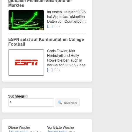
globalen Premium-Smartphone-
Marktes
Im ersten Halbjahr 2026
hat Apple laut aktuellen
Daten von Counterpoint
[…]
(00)
ESPN setzt auf Kontinuität im College
Football
Chris Fowler, Kirk
Herbstreit und Holly
Rowe bleiben auch in
der Saison 2026/27 das
[…]
(00)
Suchbegriff
suchen
Diese
Woche
Vorletzte
Woche
10.08.2026
02.08.2026