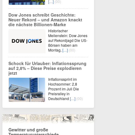
[…]
(00)
Dow Jones schreibt Geschichte:
Neuer Rekord – und Amazon knackt
die nächste Billionen-Marke
Historischer
Meilenstein: Dow Jones
auf Rekordjagd Die US-
Börsen haben am
Montag,
[…]
(00)
Schock für Urlauber: Inflationssprung
auf 2,8% – Diese Preise explodieren
jetzt
Inflationssprint im
Hochsommer: 2,8
Prozent im Juli Die
Preisralley in
Deutschland
[…]
(00)
Gewitter und große
Temperaturunterschiede