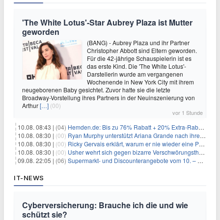
'The White Lotus'-Star Aubrey Plaza ist Mutter
geworden
(BANG) - Aubrey Plaza und ihr Partner
Christopher Abbott sind Eltern geworden.
Für die 42-jährige Schauspielerin ist es
das erste Kind. Die 'The White Lotus'-
Darstellerin wurde am vergangenen
Wochenende in New York City mit ihrem
neugeborenen Baby gesichtet. Zuvor hatte sie die letzte
Broadway-Vorstellung ihres Partners in der Neuinszenierung von
Arthur
[…]
(00)
vor 1 Stunde
10.08. 08:43 |
(04)
Hemden.de: Bis zu 76% Rabatt + 20% Extra-Rabatt auf ALLE Hemden
10.08. 08:30 |
(00)
Ryan Murphy unterstützt Ariana Grande nach ihrem Ausstieg bei 'American Horror Story'
10.08. 08:30 |
(00)
Ricky Gervais erklärt, warum er nie wieder eine Preisverleihung moderieren will
10.08. 08:30 |
(00)
Usher wehrt sich gegen bizarre Verschwörungstheorie über angeblichen 'Klon'
09.08. 22:05 |
(06)
Supermarkt- und Discounterangebote vom 10. – 15.08.2026
IT-NEWS
Cyberversicherung: Brauche ich die und wie
schützt sie?