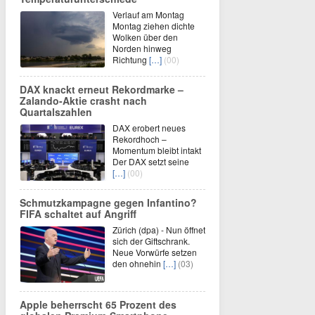
Verlauf am Montag
Montag ziehen dichte
Wolken über den
Norden hinweg
Richtung
[…]
(00)
DAX knackt erneut Rekordmarke –
Zalando-Aktie crasht nach
Quartalszahlen
DAX erobert neues
Rekordhoch –
Momentum bleibt intakt
Der DAX setzt seine
[…]
(00)
Schmutzkampagne gegen Infantino?
FIFA schaltet auf Angriff
Zürich (dpa) - Nun öffnet
sich der Giftschrank.
Neue Vorwürfe setzen
den ohnehin
[…]
(03)
Apple beherrscht 65 Prozent des