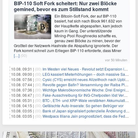
BIP-110 Soft Fork scheitert: Nur zwei Blöcke
gemined, bevor es zum Stillstand kommt
Ein Bitcoin-Soft Fork, der auf BIP-110
basiert, hat sich nach Block 961.632 von
der Hauptkette abgespalten, kam jedoch
kaum in Gang. Der unterstützende
Mining-Pool Roughnecks schaffte es,
genau zwei Blöcke zu minen, bevor der
Großteil der Netzwerk-Hashrate die Abspaltung ignorierte. Der
Fork kommt schnell zum Erliegen BIP-110 erforderte, dass Miner
[…]
(00)
vor 50 Minuten
10.08. 09:31 |
(00)
Im Westen viel Neues - Revolut setzt Expansion in Europa fort
10.08. 09:00 |
(00)
LEG kassiert Mieterhöhungen – doch massive Sanierungskosten fressen Gewinne auf
10.08. 07:56 |
(00)
Cysic (CYS) erreicht neues Allzeithoch nach Upbit-Listing
10.08. 07:44 |
(00)
Revolte gegen Bafin? Versammlung der Raiba Plankstetten mit brisanter Agenda
10.08. 07:36 |
(00)
Wichtige Makroökonomische Woche: Drei Ereignisse, die Bitcoin beeinflussen könnten
10.08. 06:47 |
(00)
Fake-Ausschreibung für ING-Chefposten löst Verwirrung aus
10.08. 05:31 |
(00)
BTC-, ETH- und XRP-Wale verstärken Akkumulation, da CryptoQuant das Ende des Bärenmarktes sieht
10.08. 04:15 |
(00)
Gefälschte Auto-Inserate: So gehen Betrüger vor
10.08. 03:05 |
(00)
Bank of Japan signalisiert potenzielle Änderung der Zinspolitik angesichts von Inflationsbedenken
10.08. 03:05 |
(00)
Westpacs Illiana Jain prognostiziert, dass die Fed die Zinssätze nach dem Arbeitsmarktbericht stabil halten wird