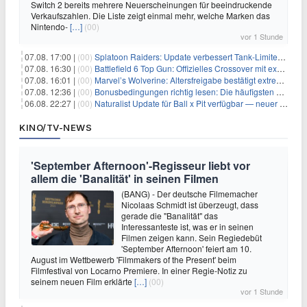
Switch 2 bereits mehrere Neuerscheinungen für beeindruckende
Verkaufszahlen. Die Liste zeigt einmal mehr, welche Marken das
Nintendo-
[…]
(00)
vor 1 Stunde
07.08. 17:00 |
(00)
Splatoon Raiders: Update verbessert Tank-Limiter und behebt Bugs
07.08. 16:30 |
(00)
Battlefield 6 Top Gun: Offizielles Crossover mit exklusiven Inhalten angekündigt
07.08. 16:01 |
(00)
Marvel’s Wolverine: Altersfreigabe bestätigt extreme Gewalt und düstere Szenen
07.08. 12:36 |
(00)
Bonusbedingungen richtig lesen: Die häufigsten Stolperfallen
06.08. 22:27 |
(00)
Naturalist Update für Ball x Pit verfügbar — neuer Content auf allen Plattformen
KINO/TV-NEWS
'September Afternoon'-Regisseur liebt vor
allem die 'Banalität' in seinen Filmen
(BANG) - Der deutsche Filmemacher
Nicolaas Schmidt ist überzeugt, dass
gerade die "Banalität" das
Interessanteste ist, was er in seinen
Filmen zeigen kann. Sein Regiedebüt
'September Afternoon' feiert am 10.
August im Wettbewerb 'Filmmakers of the Present' beim
Filmfestival von Locarno Premiere. In einer Regie-Notiz zu
seinem neuen Film erklärte
[…]
(00)
vor 1 Stunde