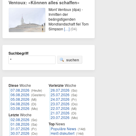
Ventoux: «Können alles schaffen»
Mont Ventoux (dpa) -
Inmitten der
beängstigenden
Mondlandschaft fiel Tom
Simpson
[…]
(04)
Suchbegriff
suchen
Diese
Woche
Vorletzte
Woche
07.08.2026
26.07.2026
(Heute)
(So)
06.08.2026
25.07.2026
(Gestern)
(Sa)
05.08.2026
24.07.2026
(Mi)
(Fr)
04.08.2026
23.07.2026
(Di)
(Do)
03.08.2026
22.07.2026
(Mo)
(Mi)
21.07.2026
(Di)
Letzte
Woche
20.07.2026
(Mo)
02.08.2026
(So)
Top
News
01.08.2026
(Sa)
31.07.2026
Populäre News
(Fr)
(14d)
30.07.2026
Heiß diskutiert
(Do)
(14d)