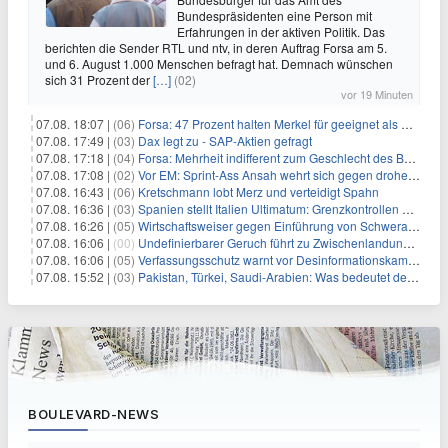
Bundespräsidenten eine Person mit
Erfahrungen in der aktiven Politik. Das
berichten die Sender RTL und ntv, in deren Auftrag Forsa am 5.
und 6. August 1.000 Menschen befragt hat. Demnach wünschen
sich 31 Prozent der
[…]
(02)
vor 19 Minuten
07.08. 18:07 |
(06)
Forsa: 47 Prozent halten Merkel für geeignet als Bundespräsidentin
07.08. 17:49 |
(03)
Dax legt zu - SAP-Aktien gefragt
07.08. 17:18 |
(04)
Forsa: Mehrheit indifferent zum Geschlecht des Bundespräsidenten
07.08. 17:08 |
(02)
Vor EM: Sprint-Ass Ansah wehrt sich gegen drohende Sperre
07.08. 16:43 |
(06)
Kretschmann lobt Merz und verteidigt Spahn
07.08. 16:36 |
(03)
Spanien stellt Italien Ultimatum: Grenzkontrollen beenden
07.08. 16:26 |
(05)
Wirtschaftsweiser gegen Einführung von Schwerarbeiter-Rente
07.08. 16:06 |
(00)
Undefinierbarer Geruch führt zu Zwischenlandung von Flieger
07.08. 16:06 |
(05)
Verfassungsschutz warnt vor Desinformationskampagne gegen Merz
07.08. 15:52 |
(03)
Pakistan, Türkei, Saudi-Arabien: Was bedeutet der neue Pakt?
BOULEVARD-NEWS