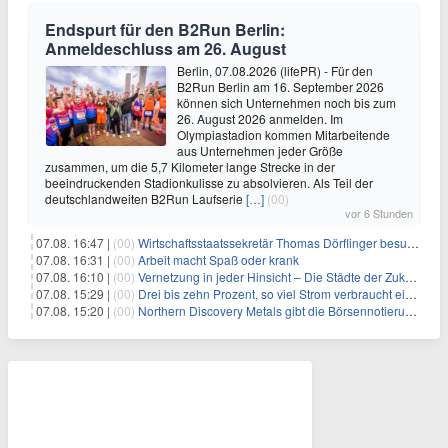
Endspurt für den B2Run Berlin:
Anmeldeschluss am 26. August
Berlin, 07.08.2026 (lifePR) - Für den
B2Run Berlin am 16. September 2026
können sich Unternehmen noch bis zum
26. August 2026 anmelden. Im
Olympiastadion kommen Mitarbeitende
aus Unternehmen jeder Größe
zusammen, um die 5,7 Kilometer lange Strecke in der
beeindruckenden Stadionkulisse zu absolvieren. Als Teil der
deutschlandweiten B2Run Laufserie
[…]
(00)
vor 6 Stunden
07.08. 16:47 |
(00)
Wirtschaftsstaatssekretär Thomas Dörflinger besucht Handwerksbetrieb im Kammerbezirk Freiburg
07.08. 16:31 |
(00)
Arbeit macht Spaß oder krank
07.08. 16:10 |
(00)
Vernetzung in jeder Hinsicht – Die Städte der Zukunft sind grün-blau
07.08. 15:29 |
(00)
Drei bis zehn Prozent, so viel Strom verbraucht ein Aufzug im Gebäude
07.08. 15:20 |
(00)
Northern Discovery Metals gibt die Börsennotierung an der Frankfurter Wertpapierbörse bekannt