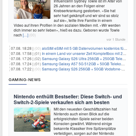
Influencerin Sydney Towle ist im Alter von
26 Jahren an den Folgen einer
Krebserkrankung gestorben. «Sie hat
sehr hart gekämpft und wir sind so stolz
auf sie», teilte ihre Familie in einem
Video auf ihren Profilen in den sozialen Medien mit. «Wir werden
dich immer so sehr lieben», hieß es dazu. Geboren wurde Towle
nach
[…]
(00)
vor 1 Stunde
07.08. 18:28 |
(00)
aloSIM eSIM mit 5 GB Datenvolumen kostenlos für Windscribe-Pro-Nutzer
07.08. 17:58 |
(01)
In einem Land vor unserer Zeit Komplettbox mit 27 DVDs für 59,49€
07.08. 17:26 |
(02)
Samsung Galaxy S26 Ultra 256GB + 250GB Telekom-Netz für 34€/Monat (effektiv 5,42€/Monat)
07.08. 17:24 |
(01)
Samsung Galaxy A57 5G 512GB + 50GB Telekom-Netz für 20€/Monat (effektiv 3,33€/Monat)
07.08. 17:22 |
(00)
Samsung Galaxy S26 256GB + 50GB Vodafone-Netz für 19,99€/Monat (effektiv 1,26€/Monat)
GAMING-NEWS
Nintendo enthüllt Bestseller: Diese Switch- und
Switch-2-Spiele verkaufen sich am besten
Mit den neuesten Geschäftszahlen hat
Nintendo auch einen Blick auf die
erfolgreichsten Spiele seiner beiden
Konsolen gewährt. Während einige
bekannte Klassiker ihre Spitzenplätze
verteidigen, sorgen auf der Nintendo