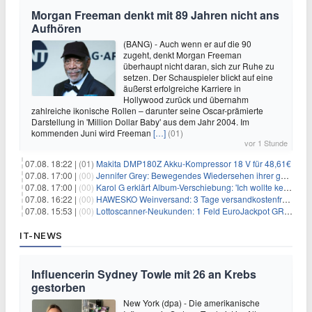
Morgan Freeman denkt mit 89 Jahren nicht ans
Aufhören
(BANG) - Auch wenn er auf die 90
zugeht, denkt Morgan Freeman
überhaupt nicht daran, sich zur Ruhe zu
setzen. Der Schauspieler blickt auf eine
äußerst erfolgreiche Karriere in
Hollywood zurück und übernahm
zahlreiche ikonische Rollen – darunter seine Oscar-prämierte
Darstellung in 'Million Dollar Baby' aus dem Jahr 2004. Im
kommenden Juni wird Freeman
[…]
(01)
vor 1 Stunde
07.08. 18:22 |
(01)
Makita DMP180Z Akku-Kompressor 18 V für 48,61€
07.08. 17:00 |
(00)
Jennifer Grey: Bewegendes Wiedersehen ihrer geschiedenen Eltern kurz vor dem Tod ihrer Mutter
07.08. 17:00 |
(00)
Karol G erklärt Album-Verschiebung: 'Ich wollte keine persönliche Situation ausnutzen'
07.08. 16:22 |
(00)
HAWESKO Weinversand: 3 Tage versandkostenfrei bestellen (MBW 25€)
07.08. 15:53 |
(00)
Lottoscanner-Neukunden: 1 Feld EuroJackpot GRATIS spielen
IT-NEWS
Influencerin Sydney Towle mit 26 an Krebs
gestorben
New York (dpa) - Die amerikanische