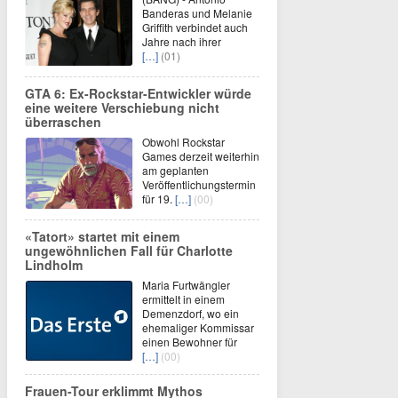
Banderas und Melanie
Griffith verbindet auch
Jahre nach ihrer
[…]
(01)
GTA 6: Ex-Rockstar-Entwickler würde
eine weitere Verschiebung nicht
überraschen
Obwohl Rockstar
Games derzeit weiterhin
am geplanten
Veröffentlichungstermin
für 19.
[…]
(00)
«Tatort» startet mit einem
ungewöhnlichen Fall für Charlotte
Lindholm
Maria Furtwängler
ermittelt in einem
Demenzdorf, wo ein
ehemaliger Kommissar
einen Bewohner für
[…]
(00)
Frauen-Tour erklimmt Mythos