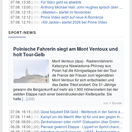
07.08. 13:35 |
(00)
Für Starz geht es abwärts
07.08. 13:00 |
(00)
Anthony Michael Hall: John Hughes sprach über eine Fortsetzung von 'The Breakfast Club'
07.08. 12:15 |
(00)
«Madden» startet im November
07.08. 12:12 |
(00)
Prime Video setzt auf neue K-Romanze
07.08. 12:10 |
(00)
«Kill Jackie» startet 2026 bei Prime Video
SPORT-NEWS
Polnische Fahrerin siegt am Mont Ventoux und
holt Tour-Gelb
Mont Ventoux (dpa) - Radrennfahrerin
Katarzyna Niewiadoma-Phinney aus
Polen hat die Königsetappe bei der Tour
de France der Frauen zum legendären
Mont Ventoux für sich entschieden und
das Gelbe Trikot erobert. Die 31-Jährige
gewann die Bergankunft auf mehr als 1.900 Höhenmetern bei der
siebten Etappe nach einer beeindruckenden Kletterpartie. Sie
hatte
[…]
(02)
vor 1 Stunde
07.08. 16:15 |
(02)
Gose bejubelt EM-Gold - Wellbrock in der Seine ausgebremst
07.08. 11:46 |
(00)
Kampf um die Macht: Wer ist für und wer gegen Infantino?
07.08. 09:50 |
(03)
Zentralisieren oder nicht? Diskussion über Drohnenabwehr
06.08. 18:00 |
(02)
Pienaar gewinnt Etappe - Lippert im Sprint chancenlos
06.08. 17:05 |
(08)
Infantino räumt Fehler ein - UEFA: Ändert nichts an Boykott