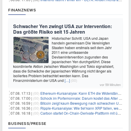
FINANZNEWS
Schwacher Yen zwingt USA zur Intervention:
Das größte Risiko seit 15 Jahren
Historischer Schritt: USA und Japan
handeln gemeinsam Die Vereinigten
Staaten haben erstmals seit dem Jahr
2011 eine umfassende
Devisenintervention zugunsten des
japanischen Yen durchgeführt. Diese
koordinierte Aktion zwischen Washington und Tokio signalisiert,
dass die Schwäche der japanischen Währung nicht länger als
isoliertes Problem betrachtet werden kann. Das
Finanzministerium der USA und
[…]
(00)
vor 59 Minuten
07.08. 17:13 |
(00)
Ethereum-Kursanalyse: Kann ETH die Widerstände der gleitenden Durchschnitte überwinden?
07.08. 17:00 |
(00)
Schock im Portemonnaie: Darum kostet das Alter deutlich mehr als Sie denken
07.08. 16:59 |
(00)
Bitcoin zeigt kaum Bewegung nach schwachen US-Arbeitsmarktdaten, Fed-Zinserhöhungschancen sinken auf 44%
07.08. 16:36 |
(00)
Ripple-Kursanalyse: Wie tief kann XRP fallen, wenn die $1-Unterstützung am Wochenende verloren geht?
07.08. 16:18 |
(00)
Carbon startet On-Chain-Derivate-Plattform mit über 950 Märkten in einem Konto
BUSINESS/PRESSE