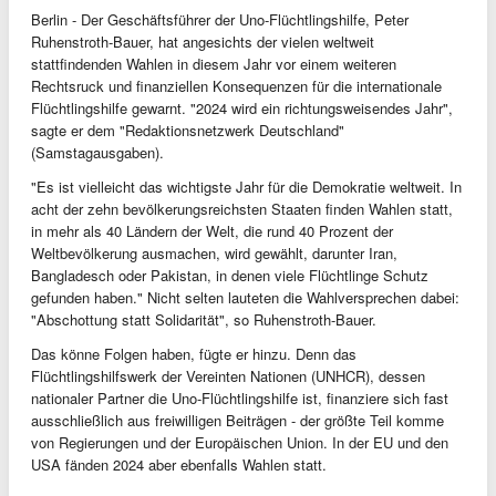
Berlin - Der Geschäftsführer der Uno-Flüchtlingshilfe, Peter
Ruhenstroth-Bauer, hat angesichts der vielen weltweit
stattfindenden Wahlen in diesem Jahr vor einem weiteren
Rechtsruck und finanziellen Konsequenzen für die internationale
Flüchtlingshilfe gewarnt. "2024 wird ein richtungsweisendes Jahr",
sagte er dem "Redaktionsnetzwerk Deutschland"
(Samstagausgaben).
"Es ist vielleicht das wichtigste Jahr für die Demokratie weltweit. In
acht der zehn bevölkerungsreichsten Staaten finden Wahlen statt,
in mehr als 40 Ländern der Welt, die rund 40 Prozent der
Weltbevölkerung ausmachen, wird gewählt, darunter Iran,
Bangladesch oder Pakistan, in denen viele Flüchtlinge Schutz
gefunden haben." Nicht selten lauteten die Wahlversprechen dabei:
"Abschottung statt Solidarität", so Ruhenstroth-Bauer.
Das könne Folgen haben, fügte er hinzu. Denn das
Flüchtlingshilfswerk der Vereinten Nationen (UNHCR), dessen
nationaler Partner die Uno-Flüchtlingshilfe ist, finanziere sich fast
ausschließlich aus freiwilligen Beiträgen - der größte Teil komme
von Regierungen und der Europäischen Union. In der EU und den
USA fänden 2024 aber ebenfalls Wahlen statt.