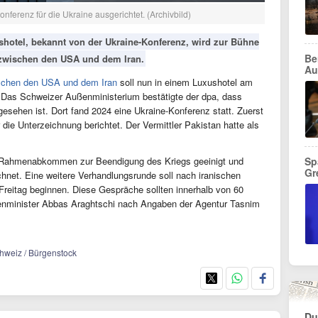
nferenz für die Ukraine ausgerichtet. (Archivbild)
shotel, bekannt von der Ukraine-Konferenz, wird zur Bühne
Be
n zwischen den USA und dem Iran.
Au
hen den USA und dem Iran
soll nun in einem Luxushotel am
. Das Schweizer Außenministerium bestätigte der dpa, dass
esehen ist. Dort fand 2024 eine Ukraine-Konferenz statt. Zuerst
die Unterzeichnung berichtet. Der Vermittler Pakistan hatte als
in Rahmenabkommen zur Beendigung des Kriegs geeinigt und
Sp
Gr
chnet. Eine weitere Verhandlungsrunde soll nach iranischen
reitag beginnen. Diese Gespräche sollten innerhalb von 60
nminister Abbas Araghtschi nach Angaben der Agentur Tasnim
Schweiz / Bürgenstock
Du