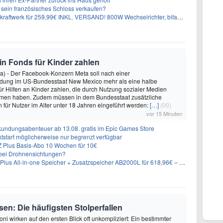
n sein französisches Schloss verkaufen?
aftwerk für 259,99€ INKL. VERSAND! 800W Wechselrichter, bifazial
 in Fonds für Kinder zahlen
a) - Der Facebook-Konzern Meta soll nach einer
idung im US-Bundesstaat New Mexico mehr als eine halbe
für Hilfen an Kinder zahlen, die durch Nutzung sozialer Medien
en haben. Zudem müssen in dem Bundesstaat zusätzliche
für Nutzer im Alter unter 18 Jahren eingeführt werden:
[…]
(00)
vor 15 Minuten
undungsabenteuer ab 13.08. gratis im Epic Games Store
tstart möglicherweise nur begrenzt verfügbar
 Plus Basis-Abo 10 Wochen für 10€
g bei Drohnensichtungen?
-in-one Speicher + Zusatzspeicher AB2000L für 618,96€ – 3,84kWh fürs Balkonkraftwerk
en: Die häufigsten Stolperfallen
ni wirken auf den ersten Blick oft unkompliziert: Ein bestimmter