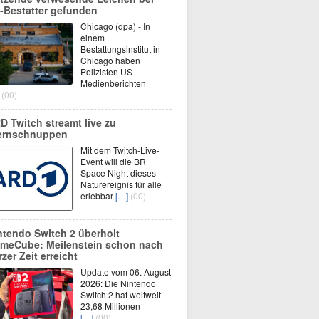
-Bestatter gefunden
Chicago (dpa) - In
einem
Bestattungsinstitut in
Chicago haben
Polizisten US-
Medienberichten
(00)
D Twitch streamt live zu
ernschnuppen
Mit dem Twitch-Live-
Event will die BR
Space Night dieses
Naturereignis für alle
erlebbar
[…]
(00)
ntendo Switch 2 überholt
meCube: Meilenstein schon nach
rzer Zeit erreicht
Update vom 06. August
2026: Die Nintendo
Switch 2 hat weltweit
23,68 Millionen
[…]
(00)