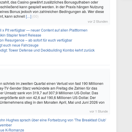
ezahlt, das Casino gewährt zusätzliches Bonusguthaben oder
nschließend kann gespielt werden. In der Praxis hängen Nutzung
eines Bonus jedoch von zahlreichen Bedingungen ab. Wer diese
nt, kann schnell
[…]
(00)
vor 2 Stunden
ll x Pit verfügbar — neuer Content auf allen Plattformen
kin Stapler feiert Release
on Resurgence – ab sofort für euch verfügbar
ngt euch neue Fahrzeuge
ndigt: Tower Defense und Deckbuilding Kombo kehrt zurück
schrieb im zweiten Quartal einen Verlust von fast 190 Millionen
ay-TV-Sender Starz verkündete am Freitag die Zahlen für das
Der Umsatz sank von 319,7 auf 307,9 Millionen US-Dollar. Das
vergrößerte sich von 42,6 auf 190,6 Millionen US-Dollar. Der
 Unternehmens stieg in den Monaten April, Mai und Juni 2026 von
vor 1 Stunde
ohn Hughes sprach über eine Fortsetzung von 'The Breakfast Club'
ovember
neue K-Romanze