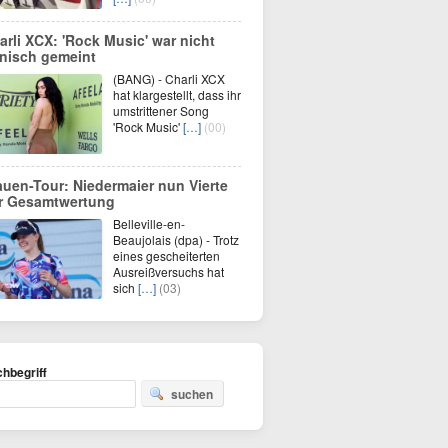
arli XCX: 'Rock Music' war nicht
onisch gemeint
(BANG) - Charli XCX
hat klargestellt, dass ihr
umstrittener Song
'Rock Music'
[…]
(00)
auen-Tour: Niedermaier nun Vierte
r Gesamtwertung
Belleville-en-
Beaujolais (dpa) - Trotz
eines gescheiterten
Ausreißversuchs hat
sich
[…]
(03)
hbegriff
suchen