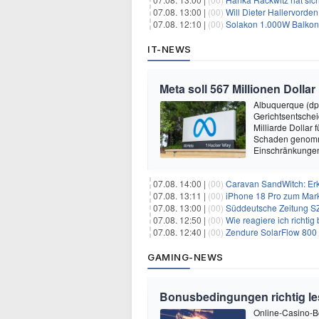
07.08. 13:00 |
(00)
Will Dieter Hallervorde
07.08. 12:10 |
(00)
Solakon 1.000W Balkonkr
IT-NEWS
Meta soll 567 Millionen Dollar
Albuquerque (dp
Gerichtsentsche
Milliarde Dollar 
Schaden genomm
Einschränkungen 
07.08. 14:00 |
(00)
Caravan SandWitch: Erk
07.08. 13:11 |
(00)
iPhone 18 Pro zum Mark
07.08. 13:00 |
(00)
Süddeutsche Zeitung SZ
07.08. 12:50 |
(00)
Wie reagiere ich richti
07.08. 12:40 |
(00)
Zendure SolarFlow 800 Plus All
GAMING-NEWS
Bonusbedingungen richtig les
Online-Casino-Bo