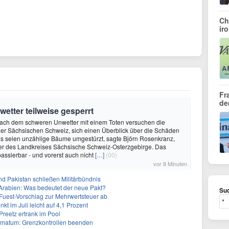
Ch
ir
Fr
de
tter teilweise gesperrt
Nach dem schweren Unwetter mit einem Toten versuchen die
 der Sächsischen Schweiz, sich einen Überblick über die Schäden
Es seien unzählige Bäume umgestürzt, sagte Björn Rosenkranz,
er des Landkreises Sächsische Schweiz-Osterzgebirge. Das
passierbar - und vorerst auch nicht
[…]
(00)
vor 8 Minuten
nd Pakistan schließen Militärbündnis
-Arabien: Was bedeutet der neue Pakt?
Suc
uest-Vorschlag zur Mehrwertsteuer ab
kt im Juli leicht auf 4,1 Prozent
Preetz ertrank im Pool
Ultimatum: Grenzkontrollen beenden