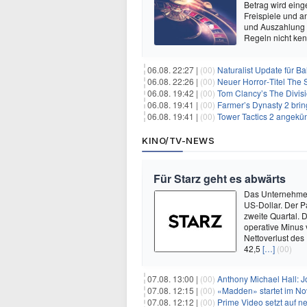
Betrag wird eing
Freispiele und a
und Auszahlung 
Regeln nicht ken
06.08. 22:27 |
(00)
Naturalist Update für Ba
06.08. 22:26 |
(00)
Neuer Horror‑Titel The S
06.08. 19:42 |
(00)
Tom Clancy’s The Divisi
06.08. 19:41 |
(00)
Farmer’s Dynasty 2 bri
06.08. 19:41 |
(00)
Tower Tactics 2 angekü
KINO/TV-NEWS
Für Starz geht es abwärts
Das Unternehmen 
US-Dollar. Der P
zweite Quartal. 
operative Minus 
Nettoverlust des
42,5
[…]
(00)
07.08. 13:00 |
(00)
Anthony Michael Hall: J
07.08. 12:15 |
(00)
«Madden» startet im N
07.08. 12:12 |
(00)
Prime Video setzt auf 