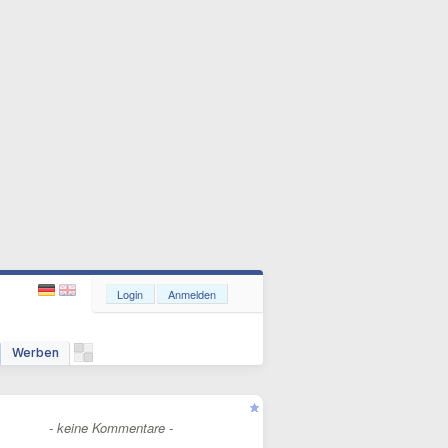
Login
Anmelden
Werben
- keine Kommentare -