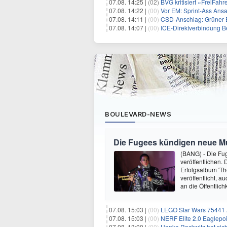
07.08. 14:25 |
(02)
BVG kritisiert «FreiFah
07.08. 14:22 |
(00)
Vor EM: Sprint-Ass Ans
07.08. 14:11 |
(00)
CSD-Anschlag: Grüner E
07.08. 14:07 |
(00)
ICE-Direktverbindung Ber
BOULEVARD-NEWS
Die Fugees kündigen neue Mus
(BANG) - Die Fug
veröffentlichen. 
Erfolgsalbum 'Th
veröffentlicht, 
an die Öffentlich
07.08. 15:03 |
(00)
LEGO Star Wars 75441 A
07.08. 15:03 |
(00)
NERF Elite 2.0 Eaglepoi
07.08. 13:00 |
(00)
Hanka Rackwitz hat sich