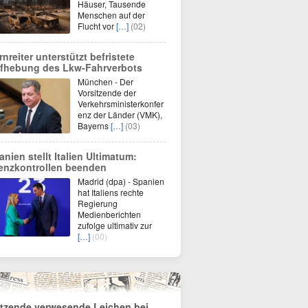
Häuser, Tausende
Menschen auf der
Flucht vor
[…]
(02)
rnreiter unterstützt befristete
fhebung des Lkw-Fahrverbots
München - Der
Vorsitzende der
Verkehrsministerkonfer
enz der Länder (VMK),
Bayerns
[…]
(03)
anien stellt Italien Ultimatum:
enzkontrollen beenden
Madrid (dpa) - Spanien
hat Italiens rechte
Regierung
Medienberichten
zufolge ultimativ zur
[…]
(00)
tzende verwesende Leichen bei