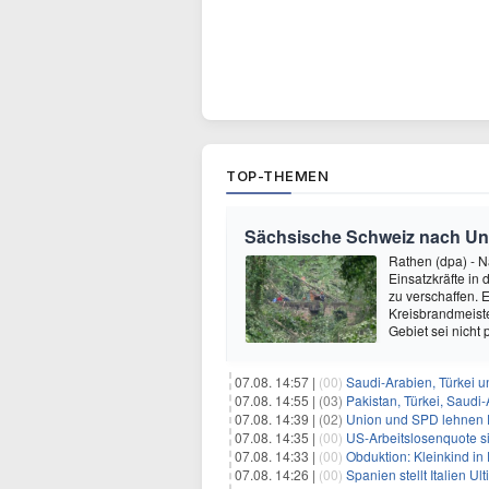
TOP-THEMEN
Sächsische Schweiz nach Unwe
Rathen (dpa) - 
Einsatzkräfte in
zu verschaffen. 
Kreisbrandmeist
Gebiet sei nicht 
07.08. 14:57 |
(00)
Saudi-Arabien, Türkei u
07.08. 14:55 |
(03)
Pakistan, Türkei, Saudi
07.08. 14:39 |
(02)
Union und SPD lehnen F
07.08. 14:35 |
(00)
US-Arbeitslosenquote sin
07.08. 14:33 |
(00)
Obduktion: Kleinkind in 
07.08. 14:26 |
(00)
Spanien stellt Italien 