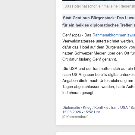
Das Hotel hat schon einmal eine Friedensko
Statt Genf nun Bürgenstock: Das Luxu
für ein heikles diplomatisches Treffe
Genf (dpa) - Das
Rahmenabkommen zwisc
Vierwaldstättersee unterzeichnet werden
dafür das Hotel auf dem Bürgenstock vorg
hatten Schweizer Medien über den Ort für 
Ort dafür bislang Genf genannt.
Die USA und der Iran hatten sich auf e
nach US-Angaben bereits digital unterzei
Angaben direkt nach Unterzeichnung am F
Tagen abgeschlossen werden, hatte Auße
in Teheran gesagt.
Diplomatie / Krieg / Konflikte / Iran / USA / 
16.06.2026
·
15:52 Uhr
[0 Kommentare]