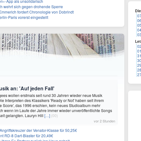
ren»-App als unsolidarisch
ah wehrt sich gegen drohende Sperre
Di
mmerich fordert Chronologie von Dobrindt
0
lin-Paris vorerst eingestellt
0
0
0
0
Let
0
0
3
3
2
2
2
ik an: 'Auf jeden Fall'
ees wollen erstmals seit rund 30 Jahren wieder neue Musik
Die Interpreten des Klassikers 'Ready or Not' haben seit ihrem
e Score', das 1996 erschien, kein neues Studioalbum mehr
auch wenn im Laufe der Jahre immer wieder unveröffentlichte Songs
keit gelangten. Lauryn Hill
[…]
(00)
vor 2 Stunden
ngriffskreuzer der Venator-Klasse für 50,25€
nt RD-8 Dart-Blaster für 20,49€
 ihren Ex-Partner zurück ins Haus geholt