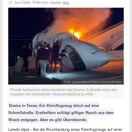
17. Juni 2026, 10:40 Uhr
·
Quelle:
dpa
Foto: Zayra Garza/Zayra Garza/AP/dpa
Private Aufnahmen dokumentieren das Drama: Ersthelfer eilen den
Insassen der brennenden Absturzmaschine zu Hilfe.
Drama in Texas: Ein Kleinflugzeug stürzt auf eine
Schnellstraße. Ersthelfern schlägt giftiger Rauch aus dem
Wrack entgegen. Aber es gibt Überlebende.
Laredo (dpa) - Bei der Bruchlandung eines Kleinflugzeugs auf einer