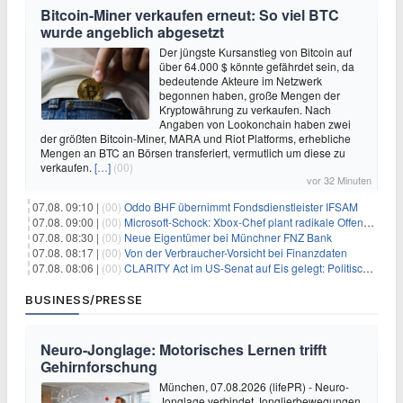
Bitcoin-Miner verkaufen erneut: So viel BTC
wurde angeblich abgesetzt
Der jüngste Kursanstieg von Bitcoin auf
über 64.000 $ könnte gefährdet sein, da
bedeutende Akteure im Netzwerk
begonnen haben, große Mengen der
Kryptowährung zu verkaufen. Nach
Angaben von Lookonchain haben zwei
der größten Bitcoin-Miner, MARA und Riot Platforms, erhebliche
Mengen an BTC an Börsen transferiert, vermutlich um diese zu
verkaufen.
[…]
(00)
vor 32 Minuten
07.08. 09:10 |
(00)
Oddo BHF übernimmt Fondsdienstleister IFSAM
07.08. 09:00 |
(00)
Microsoft-Schock: Xbox-Chef plant radikale Offensive – Gewinnmarge bis 2030 verdoppelt?
07.08. 08:30 |
(00)
Neue Eigentümer bei Münchner FNZ Bank
07.08. 08:17 |
(00)
Von der Verbraucher-Vorsicht bei Finanzdaten
07.08. 08:06 |
(00)
CLARITY Act im US-Senat auf Eis gelegt: Politische Differenzen verzögern Krypto-Gesetzgebung bis September
BUSINESS/PRESSE
Neuro-Jonglage: Motorisches Lernen trifft
Gehirnforschung
München, 07.08.2026 (lifePR) - Neuro-
Jonglage verbindet Jonglierbewegungen