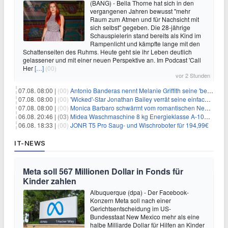
(BANG) - Bella Thorne hat sich in den
vergangenen Jahren bewusst "mehr
Raum zum Atmen und für Nachsicht mit
sich selbst" gegeben. Die 28-jährige
Schauspielerin stand bereits als Kind im
Rampenlicht und kämpfte lange mit den
Schattenseiten des Ruhms. Heute geht sie ihr Leben deutlich
gelassener und mit einer neuen Perspektive an. Im Podcast 'Call
Her
[…]
(00)
vor 2 Stunden
07.08. 08:00 |
(00)
Antonio Banderas nennt Melanie Griffith seine 'beste Freundin'
07.08. 08:00 |
(00)
'Wicked'-Star Jonathan Bailey verrät seine einfache Hautpflegeroutine
07.08. 08:00 |
(00)
Monica Barbaro schwärmt vom romantischen New York
06.08. 20:46 |
(03)
Midea Waschmaschine 8 kg Energieklasse A-10% 1400 U/Min für 289,97€
06.08. 18:33 |
(00)
JONR T5 Pro Saug- und Wischroboter für 194,99€
IT-NEWS
Meta soll 567 Millionen Dollar in Fonds für
Kinder zahlen
Albuquerque (dpa) - Der Facebook-
Konzern Meta soll nach einer
Gerichtsentscheidung im US-
Bundesstaat New Mexico mehr als eine
halbe Milliarde Dollar für Hilfen an Kinder