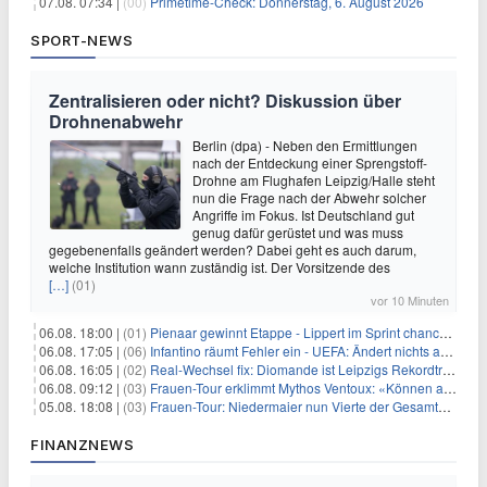
07.08. 07:34 |
(00)
Primetime-Check: Donnerstag, 6. August 2026
SPORT-NEWS
Zentralisieren oder nicht? Diskussion über
Drohnenabwehr
Berlin (dpa) - Neben den Ermittlungen
nach der Entdeckung einer Sprengstoff-
Drohne am Flughafen Leipzig/Halle steht
nun die Frage nach der Abwehr solcher
Angriffe im Fokus. Ist Deutschland gut
genug dafür gerüstet und was muss
gegebenenfalls geändert werden? Dabei geht es auch darum,
welche Institution wann zuständig ist. Der Vorsitzende des
[…]
(01)
vor 10 Minuten
06.08. 18:00 |
(01)
Pienaar gewinnt Etappe - Lippert im Sprint chancenlos
06.08. 17:05 |
(06)
Infantino räumt Fehler ein - UEFA: Ändert nichts an Boykott
06.08. 16:05 |
(02)
Real-Wechsel fix: Diomande ist Leipzigs Rekordtransfer
06.08. 09:12 |
(03)
Frauen-Tour erklimmt Mythos Ventoux: «Können alles schaffen»
05.08. 18:08 |
(03)
Frauen-Tour: Niedermaier nun Vierte der Gesamtwertung
FINANZNEWS