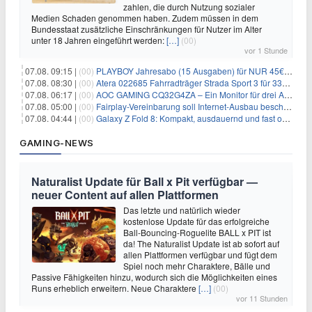
zahlen, die durch Nutzung sozialer
Medien Schaden genommen haben. Zudem müssen in dem
Bundesstaat zusätzliche Einschränkungen für Nutzer im Alter
unter 18 Jahren eingeführt werden:
[…]
(00)
vor 1 Stunde
07.08. 09:15 |
(00)
PLAYBOY Jahresabo (15 Ausgaben) für NUR 45€ (statt 198€)
07.08. 08:30 |
(00)
Atera 022685 Fahrradträger Strada Sport 3 für 337,48€
07.08. 06:17 |
(00)
AOC GAMING CQ32G4ZA – Ein Monitor für drei Arten von Spielen
07.08. 05:00 |
(00)
Fairplay-Vereinbarung soll Internet-Ausbau beschleunigen
07.08. 04:44 |
(00)
Galaxy Z Fold 8: Kompakt, ausdauernd und fast ohne Falte
GAMING-NEWS
Naturalist Update für Ball x Pit verfügbar —
neuer Content auf allen Plattformen
Das letzte und natürlich wieder
kostenlose Update für das erfolgreiche
Ball-Bouncing-Roguelite BALL x PIT ist
da! The Naturalist Update ist ab sofort auf
allen Plattformen verfügbar und fügt dem
Spiel noch mehr Charaktere, Bälle und
Passive Fähigkeiten hinzu, wodurch sich die Möglichkeiten eines
Runs erheblich erweitern. Neue Charaktere
[…]
(00)
vor 11 Stunden