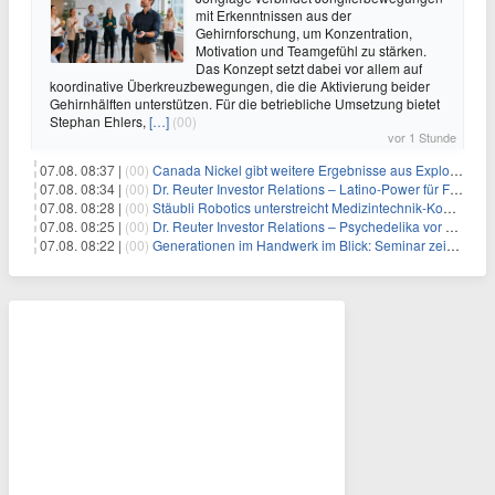
mit Erkenntnissen aus der
Gehirnforschung, um Konzentration,
Motivation und Teamgefühl zu stärken.
Das Konzept setzt dabei vor allem auf
koordinative Überkreuzbewegungen, die die Aktivierung beider
Gehirnhälften unterstützen. Für die betriebliche Umsetzung bietet
Stephan Ehlers,
[…]
(00)
vor 1 Stunde
07.08. 08:37 |
(00)
Canada Nickel gibt weitere Ergebnisse aus Explorationsbohrungen sowie die bislang hochgradigsten Abschnitte im Reid-Nickelsulfid-Projekt bekannt
07.08. 08:34 |
(00)
Dr. Reuter Investor Relations – Latino-Power für Frequentis
07.08. 08:28 |
(00)
Stäubli Robotics unterstreicht Medizintechnik-Kompetenz
07.08. 08:25 |
(00)
Dr. Reuter Investor Relations – Psychedelika vor dem Milliarden-Durchbruch: Warum Eli Lillys Deal den Beginn eines neuen Therapiemarktes markieren könnte
07.08. 08:22 |
(00)
Generationen im Handwerk im Blick: Seminar zeigt praxisnahe Strategien zur Führung