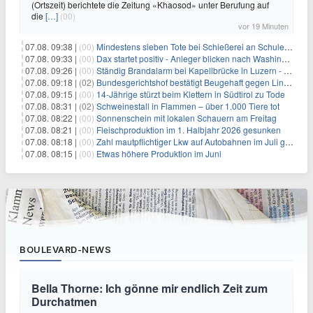
(Ortszeit) berichtete die Zeitung «Khaosod» unter Berufung auf
die
[…]
(00)
vor 19 Minuten
07.08. 09:38 |
(00)
Mindestens sieben Tote bei Schießerei an Schule nahe Bangkok
07.08. 09:33 |
(00)
Dax startet positiv - Anleger blicken nach Washington
07.08. 09:26 |
(00)
Ständig Brandalarm bei Kapellbrücke in Luzern - Spinnen?
07.08. 09:18 |
(02)
Bundesgerichtshof bestätigt Beugehaft gegen Lina E.
07.08. 09:15 |
(00)
14-Jährige stürzt beim Klettern in Südtirol zu Tode
07.08. 08:31 |
(02)
Schweinestall in Flammen – über 1.000 Tiere tot
07.08. 08:22 |
(00)
Sonnenschein mit lokalen Schauern am Freitag
07.08. 08:21 |
(00)
Fleischproduktion im 1. Halbjahr 2026 gesunken
07.08. 08:18 |
(00)
Zahl mautpflichtiger Lkw auf Autobahnen im Juli gestiegen
07.08. 08:15 |
(00)
Etwas höhere Produktion im Juni
BOULEVARD-NEWS
Bella Thorne: Ich gönne mir endlich Zeit zum
Durchatmen