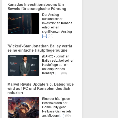
Kanadas Investitionsboom: Ein
Beweis für strategische Führung
Der Anstieg
ausländischer
Investitionen Kanada
erlebt einen
signifikanten Anstieg
[…]
(00)
'Wicked'-Star Jonathan Bailey verrät
seine einfache Hautpflegeroutine
(BANG) - Jonathan
Bailey setzt bei seiner
Hautpflege auf ein
unkompliziertes
Konzept.
[…]
(00)
Marvel Rivals Update 9.5: Dateigröße
wird auf PC und Konsolen deutlich
reduziert
Eine der häufigsten
Beschwerden der
Community geht
NetEase Games jetzt
an: Mit dem
[…]
(00)