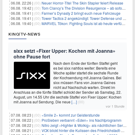
06.08. 22:26 |
(00)
Neuer Horror‑Titel The Skin Stapler feiert Release
06.08. 19:42 |
(00)
Tom Clancy’s The Division Resurgence – ab sofort für euch verfügbar
06.08. 19:41 |
(00)
Farmer’s Dynasty 2 bringt euch neue Fahrzeuge
06.08. 19:41 |
(00)
Tower Tactics 2 angekündigt: Tower Defense und Deckbuilding Kombo kehrt zurück
06.08. 19:40 |
(00)
MARVEL Tōkon: Fighting Souls ist ab heute verfügbar
KINO/TV-NEWS
sixx setzt «Fixer Upper: Kochen mit Joanna»
ohne Pause fort
Nach dem Ende der fünften Staffel geht
es bei sixx nahtlos weiter: Bereits eine
Woche später startet die sechste Runde
der Kochsendung mit Joanna Gaines. Bei
sixx müssen Fans von Joanna Gaines
nicht auf Nachschub warten. Direkt im
Anschluss an die fünfte Staffel schickt der Sender ab Samstag, 22.
August, um 14.55 Uhr die sechste Staffel von Fixer Upper: Kochen
mit Joanna auf Sendung. Die neue
[…]
(00)
vor 1 Stunde
07.08. 08:23 |
(00)
«Smile 2» kommt zur Geisterstunde
07.08. 08:22 |
(00)
ProSieben verbannt «Eden» ins Nachtprogramm
07.08. 08:22 |
(00)
Nitro zeigt «Highter & Wolkig» als nächtlichen Serienmarathon
07.08. 08:21 |
(00)
VOX blickt hinter die Kulissen des Friedrichstadt-Palasts