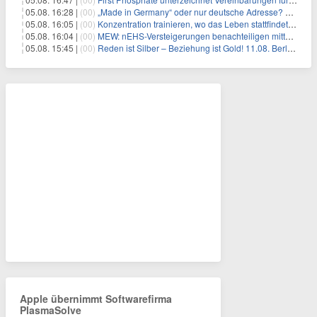
05.08. 16:28 |
(00)
„Made in Germany“ oder nur deutsche Adresse? So erkennen Sie, wo Ihre Leiterplatten wirklich gefertigt werden
05.08. 16:05 |
(00)
Konzentration trainieren, wo das Leben stattfindet: Mobile EEG-Technologie bringt Neurofeedback in den Alltag
05.08. 16:04 |
(00)
MEW: nEHS-Versteigerungen benachteiligen mittelständische Unternehmen
05.08. 15:45 |
(00)
Reden ist Silber – Beziehung ist Gold! 11.08. Berlin – 18:30 Uhr
Apple übernimmt Softwarefirma
PlasmaSolve