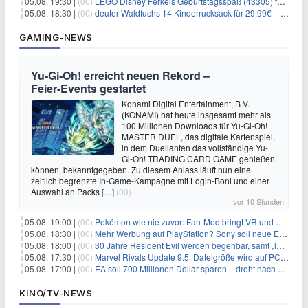
05.08. 19:30 |
(00)
LEGO Disney Ferkels Geburtstagsspaß (43305) für 29,10€
05.08. 18:30 |
(00)
deuter Waldfuchs 14 Kinderrucksack für 29,99€ – Amber-maple
GAMING-NEWS
Yu‑Gi‑Oh! erreicht neuen Rekord –
Feier‑Events gestartet
Konami Digital Entertainment, B.V.
(KONAMI) hat heute insgesamt mehr als
100 Millionen Downloads für Yu-Gi-Oh!
MASTER DUEL, das digitale Kartenspiel,
in dem Duellanten das vollständige Yu-
Gi-Oh! TRADING CARD GAME genießen
können, bekanntgegeben. Zu diesem Anlass läuft nun eine
zeitlich begrenzte In-Game-Kampagne mit Login-Boni und einer
Auswahl an Packs
[…]
(00)
vor 10 Stunden
05.08. 19:00 |
(00)
Pokémon wie nie zuvor: Fan-Mod bringt VR und Ego-Perspektive nach Kanto
05.08. 18:30 |
(00)
Mehr Werbung auf PlayStation? Sony soll neue Einnahmequellen prüfen
05.08. 18:00 |
(00)
30 Jahre Resident Evil werden begehbar, samt „lebensgroßem Leon“
05.08. 17:30 |
(00)
Marvel Rivals Update 9.5: Dateigröße wird auf PC und Konsolen deutlich reduziert
05.08. 17:00 |
(00)
EA soll 700 Millionen Dollar sparen – droht nach der Übernahme die nächste Entlassungswelle?
KINO/TV-NEWS