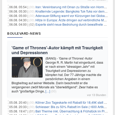
06.08. 05:54 |
(00)
Iran: Vereinbarung mit Oman zu Straße von Hormus fast fertig
06.08. 05:30 |
(00)
Knatternde Legende: Bangkoks Tuk-Tuks vor dem Aus?
06.08. 05:00 |
(00)
Adenauer-Stiftung warnt vor Kürzungen bei Globaler Gesundheit
06.08. 04:30 |
(00)
Hitze in Europa: Ärzte dringen auf verbindliche Maßnahmen
06.08. 04:00 |
(02)
Experte sieht neue Bedrohung durch bewaffnete Drohnen
BOULEVARD-NEWS
'Game of Thrones'-Autor kämpft mit Traurigkeit
und Depressionen
(BANG) - 'Game of Thrones'-Autor
George R. R. Martin hat eingeräumt, dass
er nach einem "stressigen Jahr" mit
Traurigkeit und Depressionen zu
kämpfen hat. Der 77-Jährige machte die
persönlichen Angaben in einem
Blogbeitrag auf seiner Website. Darin beschreibt er die
vergangenen zwölf Monate als "überwältigend". Zwar habe es
auch "großartige Dinge,
[…]
(00)
vor 13 Stunden
05.08. 20:40 |
(00)
Kölner Zoo Tageskarte mit Rabatt für 18,49€ statt 29,50€ – einlösbar bis Dezember
05.08. 20:33 |
(00)
Schiesser: Bis zu 50% Rabatt im Sale (~600 Artikel zur Auswahl)
05.08. 19:47 |
(01)
Bali Therme inkl. Übernachtung & Frühstück im Premium Hotel (Bad Oeynhausen) ab 89€ p.P.