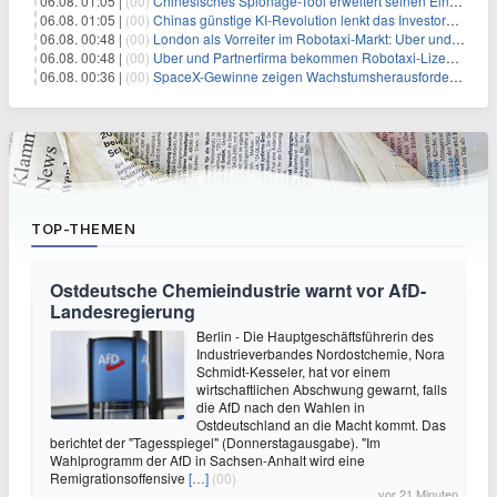
06.08. 01:05 |
(00)
Chinesisches Spionage-Tool erweitert seinen Einfluss auf 13 Länder und weckt Sicherheitsbedenken
06.08. 01:05 |
(00)
Chinas günstige KI-Revolution lenkt das Investoreninteresse auf Internet-Riesen
06.08. 00:48 |
(00)
London als Vorreiter im Robotaxi-Markt: Uber und Wayve setzen auf autonome Mobilität
06.08. 00:48 |
(00)
Uber und Partnerfirma bekommen Robotaxi-Lizenz in London
06.08. 00:36 |
(00)
SpaceX-Gewinne zeigen Wachstumsherausforderungen angesichts des AI-Verkaufsanstiegs
TOP-THEMEN
Ostdeutsche Chemieindustrie warnt vor AfD-
Landesregierung
Berlin - Die Hauptgeschäftsführerin des
Industrieverbandes Nordostchemie, Nora
Schmidt-Kesseler, hat vor einem
wirtschaftlichen Abschwung gewarnt, falls
die AfD nach den Wahlen in
Ostdeutschland an die Macht kommt. Das
berichtet der "Tagesspiegel" (Donnerstagausgabe). "Im
Wahlprogramm der AfD in Sachsen-Anhalt wird eine
Remigrationsoffensive
[…]
(00)
vor 21 Minuten