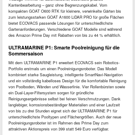
Kantenbearbeitung – ganz ohne Begrenzungskabel. Vom
kompakten GOAT O600 RTK für kleinere, verwinkelte Gärten bis
zum leistungsstarken GOAT A1600 LiDAR PRO für große Flächen
bietet ECOVACS passende Lösungen für unterschiedlichste
Gartenanforderungen. Verschiedene GOAT Modelle sind während
des Amazon Prime Day mit Rabatten von bis zu 44 % erhältlich.
ULTRAMARINE P1: Smarte Poolreinigung für die
Sommersaison
Mit dem ULTRAMARINE P1 erweitert ECOVACS sein Robotics-
Portfolio erstmals um einen Poolreinigungsroboter. Das Modell
kombiniert starke Saugleistung, intelligente SmartNavi-Navigation
und ein vollständig kabelloses Design für die komfortable Reinigung
von Poolboden, Wänden und Wasserlinie. Vier Rollenbürsten sowie
ein Dual-Layer-Filtersystem sorgen für gründliche
Reinigungsergebnisse selbst bei feinen Verschmutzungen. Dank
langlebiger, korrosionsbeständiger Materialien und einer Laufzeit
von bis zu drei Stunden eignet sich der ULTRAMARINE P1 für
unterschiedlichste Pooltypen und Flächengrößen. Auch der neue
Poolreinigungsroboter ist im Rahmen des Prime Day zum
attraktiven Aktionspreis von 399 statt 549 Euro verfügbar.