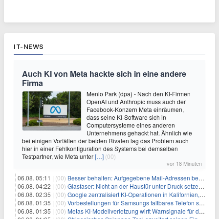
IT-NEWS
Auch KI von Meta hackte sich in eine andere
Firma
Menlo Park (dpa) - Nach den KI-Firmen
OpenAI und Anthropic muss auch der
Facebook-Konzern Meta einräumen,
dass seine KI-Software sich in
Computersysteme eines anderen
Unternehmens gehackt hat. Ähnlich wie
bei einigen Vorfällen der beiden Rivalen lag das Problem auch
hier in einer Fehlkonfiguration des Systems bei demselben
Testpartner, wie Meta unter
[…]
(00)
vor 18 Minuten
06.08. 05:11 |
(00)
Besser behalten: Aufgegebene Mail-Adressen bergen Gefahren
06.08. 04:22 |
(00)
Glasfaser: Nicht an der Haustür unter Druck setzen lassen
06.08. 02:35 |
(00)
Google zentralisiert KI-Operationen in Kalifornien, um Rivale Anthropic und OpenAI zu überholen
06.08. 01:35 |
(00)
Vorbestellungen für Samsungs faltbares Telefon steigen um 30 % in einem wettbewerbsintensiven Markt
06.08. 01:35 |
(00)
Metas KI-Modellverletzung wirft Warnsignale für die Technologieaufsicht auf