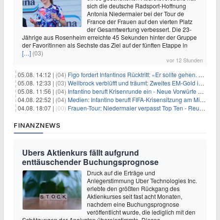
sich die deutsche Radsport-Hoffnung
Antonia Niedermaier bei der Tour de
France der Frauen auf den vierten Platz
der Gesamtwertung verbessert. Die 23-
Jährige aus Rosenheim erreichte 45 Sekunden hinter der Gruppe
der Favoritinnen als Sechste das Ziel auf der fünften Etappe in
[…]
(03)
vor 12 Stunden
05.08. 14:12 |
(04)
Figo fordert Infantinos Rücktritt: «Er sollte gehen. Jetzt»
05.08. 12:33 |
(03)
Wellbrock verblüfft und träumt: Zweites EM-Gold in Paris
05.08. 11:56 |
(04)
Infantino beruft Krisenrunde ein - Neue Vorwürfe gegen FIFA
04.08. 22:52 |
(04)
Medien: Infantino beruft FIFA-Krisensitzung am Mittwoch ein
04.08. 18:07 |
(00)
Frauen-Tour: Niedermaier verpasst Top Ten - Reusser siegt
FINANZNEWS
Ubers Aktienkurs fällt aufgrund
enttäuschender Buchungsprognose
Druck auf die Erträge und
Anlegerstimmung Uber Technologies Inc.
erlebte den größten Rückgang des
Aktienkurses seit fast acht Monaten,
nachdem eine Buchungsprognose
veröffentlicht wurde, die lediglich mit den
Schätzungen der Analysten übereinstimmte. Dieses