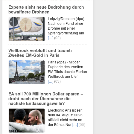
Experte sieht neue Bedrohung durch
bewaffnete Drohnen
Leipzig/Dresden (dpa) -
Nach dem Fund einer
Drohne mit einer
Sprengvorrichtung am
[…]
(02)
Wellbrock verblüfft und träumt:
Zweites EM-Gold in Paris
Paris (dpa) - Mit der
Euphorie des zweiten
EM-Titels dachte Florian
Wellbrock am Ufer
[…]
(03)
EA soll 700 Millionen Dollar sparen –
droht nach der Übernahme die
nächste Entlassungswelle?
Electronic Arts ist seit
dem 04. August 2026
offiziell nicht mehr an
der Börse. Nur
[…]
(00)