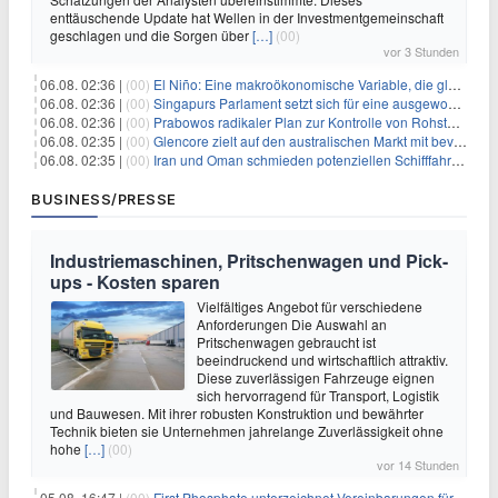
enttäuschende Update hat Wellen in der Investmentgemeinschaft
geschlagen und die Sorgen über
[…]
(00)
vor 3 Stunden
06.08. 02:36 |
(00)
El Niño: Eine makroökonomische Variable, die globale Wirtschaftslandschaften umgestaltet
06.08. 02:36 |
(00)
Singapurs Parlament setzt sich für eine ausgewogene wirtschaftliche Zukunft ein
06.08. 02:36 |
(00)
Prabowos radikaler Plan zur Kontrolle von Rohstoffexporten steht vor konkurrierenden Visionen
06.08. 02:35 |
(00)
Glencore zielt auf den australischen Markt mit bevorstehendem Sekundärlisting
06.08. 02:35 |
(00)
Iran und Oman schmieden potenziellen Schifffahrtsvertrag im Hormuskanal
BUSINESS/PRESSE
Industriemaschinen, Pritschenwagen und Pick-
ups - Kosten sparen
Vielfältiges Angebot für verschiedene
Anforderungen Die Auswahl an
Pritschenwagen gebraucht ist
beeindruckend und wirtschaftlich attraktiv.
Diese zuverlässigen Fahrzeuge eignen
sich hervorragend für Transport, Logistik
und Bauwesen. Mit ihrer robusten Konstruktion und bewährter
Technik bieten sie Unternehmen jahrelange Zuverlässigkeit ohne
hohe
[…]
(00)
vor 14 Stunden
05.08. 16:47 |
(00)
First Phosphate unterzeichnet Vereinbarungen für nicht zu refundierende Zuwendungen in Höhe von 4,84 Mio. $ von der kanadischen Regierung für Straßeninfrastruktur und Stromübertragungsleitungen