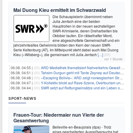
Mai Duong Kieu ermittelt im Schwarzwald
Die Schauspielerin übernimmt neben
Julia Jentsch eine der beiden
Hauptrollen in der neuen sechsteiligen
SWR-Krimiserie, deren Dreharbeiten bis
Oktober laufen. Ein rätselhafter Mord,
eine abgeschottete Gemeinschaft und ein
jahrzehntealtes Geheimnis bilden den Kern der neuen SWR-
Serie Keltenburg (AT). Im Mittelpunkt steht dabei auch Mai Duong
Kieu («Wilsberg»), die gemeinsam mit Julia Jentsch
[…]
(00)
vor 1 Stunde
06.08. 04:55 |
(00)
ARD Mediathek thematisiert Nahverkehrs-Gewalt und Soldatinnen
06.08. 04:51 |
(00)
Tahsim Durgun geht mit Tante Zeynep auf Deutschlandreise
06.08. 04:48 |
(00)
«Escaping Bolivia»: ARD zeigt norwegischen Streaminghit
06.08. 04:47 |
(00)
Y-Kollektiv blickt auf Rave-Szene, Overtourism und Pokémon-Kult
06.08. 04:44 |
(00)
SWR setzt auf Rettungseinsätze und ein Leben ohne Smartphone
SPORT-NEWS
Frauen-Tour: Niedermaier nun Vierte der
Gesamtwertung
Belleville-en-Beaujolais (dpa) - Trotz
eines gescheiterten Ausreißversuchs hat