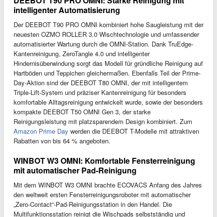
DEEBOT T90 PRO OMNI: Starke Reinigung mit
intelligenter Automatisierung
Der DEEBOT T90 PRO OMNI kombiniert hohe Saugleistung mit der
neuesten OZMO ROLLER 3.0 Wischtechnologie und umfassender
automatisierter Wartung durch die OMNI-Station. Dank TruEdge-
Kantenreinigung, ZeroTangle 4.0 und intelligenter
Hindernisüberwindung sorgt das Modell für gründliche Reinigung auf
Hartböden und Teppichen gleichermaßen. Ebenfalls Teil der Prime-
Day-Aktion sind der DEEBOT T80 OMNI, der mit intelligentem
Triple-Lift-System und präziser Kantenreinigung für besonders
komfortable Alltagsreinigung entwickelt wurde, sowie der besonders
kompakte DEEBOT T50 OMNI Gen 3, der starke
Reinigungsleistung mit platzsparendem Design kombiniert. Zum
Amazon Prime Day
werden die DEEBOT T-Modelle mit attraktiven
Rabatten von bis 64 % angeboten.
WINBOT W3 OMNI: Komfortable Fensterreinigung
mit automatischer Pad-Reinigung
Mit dem WINBOT W3 OMNI brachte ECOVACS Anfang des Jahres
den weltweit ersten Fensterreinigungsroboter mit automatischer
„Zero-Contact“-Pad-Reinigungsstation in den Handel. Die
Multifunktionsstation reinigt die Wischpads selbstständig und