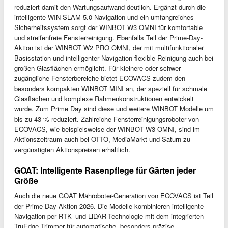
reduziert damit den Wartungsaufwand deutlich. Ergänzt durch die
intelligente WIN-SLAM 5.0 Navigation und ein umfangreiches
Sicherheitssystem sorgt der WINBOT W3 OMNI für komfortable
und streifenfreie Fensterreinigung. Ebenfalls Teil der Prime-Day-
Aktion ist der WINBOT W2 PRO OMNI, der mit multifunktionaler
Basisstation und intelligenter Navigation flexible Reinigung auch bei
großen Glasflächen ermöglicht. Für kleinere oder schwer
zugängliche Fensterbereiche bietet ECOVACS zudem den
besonders kompakten WINBOT MINI an, der speziell für schmale
Glasflächen und komplexe Rahmenkonstruktionen entwickelt
wurde. Zum Prime Day sind diese und weitere WINBOT Modelle um
bis zu 43 % reduziert. Zahlreiche Fensterreinigungsroboter von
ECOVACS, wie beispielsweise der WINBOT W3 OMNI, sind im
Aktionszeitraum auch bei OTTO, MediaMarkt und Saturn zu
vergünstigten Aktionspreisen erhältlich.
GOAT: Intelligente Rasenpflege für Gärten jeder
Größe
Auch die neue GOAT Mähroboter-Generation von ECOVACS ist Teil
der Prime-Day-Aktion 2026. Die Modelle kombinieren intelligente
Navigation per RTK- und LiDAR-Technologie mit dem integrierten
TruEdge Trimmer für automatische, besonders präzise