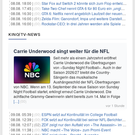
08.08. 18:00 |
(00)
Star Fox auf Switch 2 könnte sich zum Flop entwickeln
08.08. 17:45 |
(00)
Take-Two-Chef nennt GTA 6 für 80 Euro ein „unglaubliches Schnäppchen“
08.08. 16:30 |
(00)
GTA 6: Netflix nennt angeblich Laufzeit der neuen Gameplay-Präsentation
08.08. 16:00 |
(01)
Zelda-Film: Ganondorf, Impa und weitere Darsteller sollen feststehen
08.08. 16:00 |
(00)
Rockstar-CEO: In drei Jahren werden alle Spiele gestreamt
KINO/TV-NEWS
Carrie Underwood singt weiter für die NFL
Seit mehr als einem Jahrzehnt eröffnet
Carrie Underwood die Übertragungen
von «Sunday Night Football». Auch in der
Saison 2026/27 bleibt die Country-
Sängerin das musikalische
Aushängeschild der NFL-Übertragungen
von NBC. Wenn am 13. September die neue Saison von Sunday
Night Football startet, erklingt erneut Carrie Underwood. Die
achtfache Grammy-Gewinnerin steht bereits zum 14. Mal in Folge
[…]
(00)
vor 1 Stunde
09.08. 05:39 |
(00)
ESPN setzt auf Kontinuität im College Football
08.08. 12:39 |
(00)
FOX setzt auf Kontinuität bei seiner NFL-Berichterstattung
08.08. 12:07 |
(02)
ZDF zeigt nur den Auftakt von «The Assassin» im Fernsehen
08.08. 11:38 |
(00)
NBC macht «The Voice» zum Promi-Event
08.08. 11:06 |
(01)
ZDF zeigt vierte «Precht»-Ausgabe