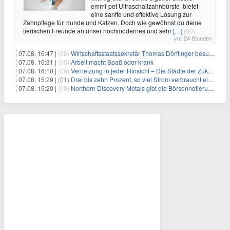
emmi-pet Ultraschallzahnbürste bietet
eine sanfte und effektive Lösung zur
Zahnpflege für Hunde und Katzen. Doch wie gewöhnst du deine
tierischen Freunde an unser hochmodernes und sehr
[…]
(00)
vor 24 Stunden
07.08. 16:47 |
(00)
Wirtschaftsstaatssekretär Thomas Dörflinger besucht Handwerksbetrieb im Kammerbezirk Freiburg
07.08. 16:31 |
(00)
Arbeit macht Spaß oder krank
07.08. 16:10 |
(00)
Vernetzung in jeder Hinsicht – Die Städte der Zukunft sind grün-blau
07.08. 15:29 |
(01)
Drei bis zehn Prozent, so viel Strom verbraucht ein Aufzug im Gebäude
07.08. 15:20 |
(00)
Northern Discovery Metals gibt die Börsennotierung an der Frankfurter Wertpapierbörse bekannt