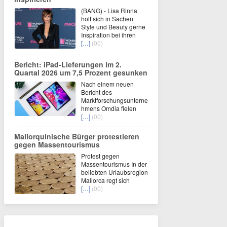
(BANG) - Lisa Rinna
holt sich in Sachen
Style und Beauty gerne
Inspiration bei ihren
[…]
(00)
Bericht: iPad-Lieferungen im 2.
Quartal 2026 um 7,5 Prozent gesunken
Nach einem neuen
Bericht des
Marktforschungsunterne
hmens Omdia fielen
[…]
(00)
Mallorquinische Bürger protestieren
gegen Massentourismus
Protest gegen
Massentourismus In der
beliebten Urlaubsregion
Mallorca regt sich
[…]
(00)