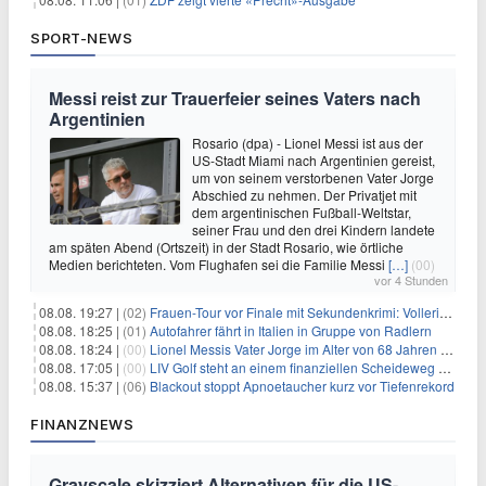
SPORT-NEWS
Messi reist zur Trauerfeier seines Vaters nach
Argentinien
Rosario (dpa) - Lionel Messi ist aus der
US-Stadt Miami nach Argentinien gereist,
um von seinem verstorbenen Vater Jorge
Abschied zu nehmen. Der Privatjet mit
dem argentinischen Fußball-Weltstar,
seiner Frau und den drei Kindern landete
am späten Abend (Ortszeit) in der Stadt Rosario, wie örtliche
Medien berichteten. Vom Flughafen sei die Familie Messi
[…]
(00)
vor 4 Stunden
08.08. 19:27 |
(02)
Frauen-Tour vor Finale mit Sekundenkrimi: Vollering in Gelb
08.08. 18:25 |
(01)
Autofahrer fährt in Italien in Gruppe von Radlern
08.08. 18:24 |
(00)
Lionel Messis Vater Jorge im Alter von 68 Jahren gestorben
08.08. 17:05 |
(00)
LIV Golf steht an einem finanziellen Scheideweg auf der Suche nach neuen Investitionen
08.08. 15:37 |
(06)
Blackout stoppt Apnoetaucher kurz vor Tiefenrekord
FINANZNEWS
Grayscale skizziert Alternativen für die US-