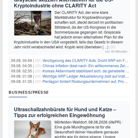
Kryptoindustrie ohne CLARITY Act
Der CLARITY Act, der eine klare
Marktstruktur für Kryptowährungen
schaffen soll, steckt derzeit im politischen
Stillstand, da der US-Kongress in die
Sommerpause gegangen ist. Grayscale
hat jedoch einen alternativen Plan für die
Kryptoindustrie in den USA vorgestellt, falls das Gesetz in diesem
Jahr nicht verabschiedet wird. Krypto wird überleben
[…]
(00)
vor 40 Minuten
09.08. 05:49 |
(00)
Verzögerung des CLARITY Acts: Droht XRP ein Fall unter die $1-Marke?
09.08. 04:35 |
(00)
Chinas Inflation lässt nach: Ein willkommenes Zeichen für Investoren angesichts der Folgen des Öl-Schocks
09.08. 02:35 |
(00)
Koreas Aktienmarkt stabilisiert sich, da gehebelte Positionen abgebaut werden
09.08. 01:38 |
(00)
Wichtige XRP Ledger Aktualisierung zielt auf institutionelle Akzeptanz ab
09.08. 01:35 |
(00)
Pentagon fordert Rüstungsunternehmen auf, Produktion angesichts eskalierender globaler Spannungen zu steigern
BUSINESS/PRESSE
Ultraschallzahnbürste für Hund und Katze –
Tipps zur erfolgreichen Eingewöhnung
Mörfelden-Walldorf, 08.08.2026 (lifePR) -
Eine gute Mundhygiene ist für die
Gesundheit deiner Haustiere genauso
wichtig wie für deine eigene. Unsere