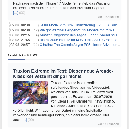
Nachfrage nach der iPhone 17 Modellreihe trieb das Wachstum
im Berichtszeitraum an. iPhone führt das Premium-Segment
[…]
(00)
vor 19 Stunden
09.08. 08:00 |
(00)
Tesla Model Y mit 0% Finanzierung + 2.000€ Rabatt für 38.970€
09.08. 06:00 |
(12)
Weight Watchers Angebot: 12 Monate mit 75% Rabatt ab 6,25€/Monat
08.08. 22:15 |
(04)
Amazon-Angebote des Tages – jeden Abend neue Deals zum Stöbern
08.08. 21:45 |
(01)
Bis zu 300€ Prämie für KOSTENLOSES Girokonto bei der Santander – 50€ schon nach 1 Woche!
08.08. 20:57 |
(00)
Cthulhu: The Cosmic Abyss PS5-Horror-Adventure für 27,99€
GAMING-NEWS
Truxton Extreme im Test: Dieser neue Arcade-
Klassiker verzeiht dir gar nichts
Truxton Extreme ist ein vertikal
scrollendes Shoot-‚em-up-Videospiel,
welches von Tatsujin Co. Ltd. entwickelt
geworden ist. Es wurde am 30.07.2026
von Clear River Games für PlayStation 5,
Nintendo Switch 2 und Xbox Series X/S
veröffentlicht. Wir haben unser Daheim in eine Spielhalle
verwandelt und herausgefunden, ob dieser neue Arcade-Titel
auch
[…]
(00)
vor 11 Stunden