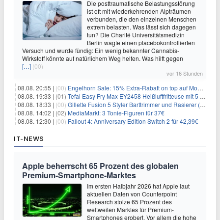
Die posttraumatische Belastungsstörung
ist oft mit wiederkehrenden Alpträumen
verbunden, die den einzelnen Menschen
extrem belasten. Was lässt sich dagegen
tun? Die Charité Universitätsmedizin
Berlin wagte einen placebokontrollierten
Versuch und wurde fündig: Ein wenig bekannter Cannabis-
Wirkstoff könnte auf natürlichem Weg helfen. Was hilft gegen
[…]
(00)
vor 16 Stunden
08.08. 20:55 |
(00)
Engelhorn Sale: 15% Extra-Rabatt on top auf Mode- und Sport-Artikel
08.08. 19:33 |
(01)
Tefal Easy Fry Max EY2458 Heißluftfritteuse mit 5 Litern für 64,99€
08.08. 18:33 |
(00)
Gillette Fusion 5 Styler Barttrimmer und Rasierer (All in One) für 16€
08.08. 14:02 |
(02)
MediaMarkt: 3 Tonie-Figuren für 37€
08.08. 12:30 |
(00)
Fallout 4: Anniversary Edition Switch 2 für 42,39€
IT-NEWS
Apple beherrscht 65 Prozent des globalen
Premium-Smartphone-Marktes
Im ersten Halbjahr 2026 hat Apple laut
aktuellen Daten von Counterpoint
Research stolze 65 Prozent des
weltweiten Marktes für Premium-
Smartphones erobert. Vor allem die hohe