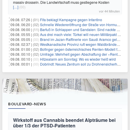
massiv drosseln. Die Landwirtschaft muss gestiegene Kosten
[…]
(00)
vor 44 Minuten
09.08. 07:26 |
(01)
Fifa beklagt Kampagne gegen Infantino
09.08. 06:20 |
(02)
Schnelle Wiedereröffnung der Straße von Hormus ungewiss
09.08. 06:00 |
(11)
Barfuß in Schlappen und Sandalen: Sind nackte Füße eklig?
09.08. 05:55 |
(03)
Aus drei mach viele: Türkei will neuen Militärpakt erweitern
09.08. 05:05 |
(00)
Brand im Jazan-Raffinerie von Saudi Aramco gelöscht: Auswirkungen auf die Energiemärkte
09.08. 02:37 |
(02)
Westkanadische Provinz ruft wegen Waldbränden Notstand aus
09.08. 01:00 |
(02)
Bofinger gegen österreichisches Renten-Modell für Schwerarbeiter
09.08. 00:10 |
(02)
Umfrage: Mehrheit gegen Abschaffung der «Rente mit 63»
09.08. 00:10 |
(00)
Hitzealarm am Sonntag: Wo es wieder heiß wird
09.08. 00:01 |
(00)
Dobrindt: Neues Zentrum soll zu Drohnensicherheit forschen
BOULEVARD-NEWS
Wirkstoff aus Cannabis beendet Alpträume bei
über 1/3 der PTSD-Patienten