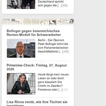
Deutschland spricht
sich gegen die
[…]
(02)
Bofinger gegen österreichisches
Renten-Modell für Schwerarbeiter
Berlin - Der Ökonom
Peter Bofinger lehnt die
vom Parlamentarischen
Geschäftsführer
[…]
(02)
Primetime-Check: Freitag, 07. Augsut
2026
Heute fängt mein neues
Leben an oder doch
ganz klassisch Die
Chefin im Zweiten?
Freelance oder
[…]
(00)
Lisa Rinna verrät, wie ihre Töchter sie
inspirieren