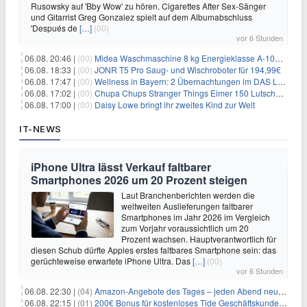
Rusowsky auf 'Bby Wow' zu hören. Cigarettes After Sex-Sänger
und Gitarrist Greg Gonzalez spielt auf dem Albumabschluss
'Después de
[…]
(00)
vor 6 Stunden
06.08. 20:46 |
(00)
Midea Waschmaschine 8 kg Energieklasse A-10% 1400 U/Min für 289,97€
06.08. 18:33 |
(00)
JONR T5 Pro Saug- und Wischroboter für 194,99€
06.08. 17:47 |
(00)
Wellness in Bayern: 2 Übernachtungen im DAS LUDWIG Sports Resort inkl. HP + Wellness ab 174€ p.P.
06.08. 17:02 |
(00)
Chupa Chups Stranger Things Eimer 150 Lutscher für 21,95€
06.08. 17:00 |
(00)
Daisy Lowe bringt ihr zweites Kind zur Welt
IT-NEWS
iPhone Ultra lässt Verkauf faltbarer
Smartphones 2026 um 20 Prozent steigen
Laut Branchenberichten werden die
weltweiten Auslieferungen faltbarer
Smartphones im Jahr 2026 im Vergleich
zum Vorjahr voraussichtlich um 20
Prozent wachsen. Hauptverantwortlich für
diesen Schub dürfte Apples erstes faltbares Smartphone sein: das
gerüchteweise erwartete iPhone Ultra. Das
[…]
(00)
vor 6 Stunden
06.08. 22:30 |
(04)
Amazon-Angebote des Tages – jeden Abend neue Deals zum Stöbern
06.08. 22:15 |
(01)
200€ Bonus für kostenloses Tide Geschäftskundenkonto