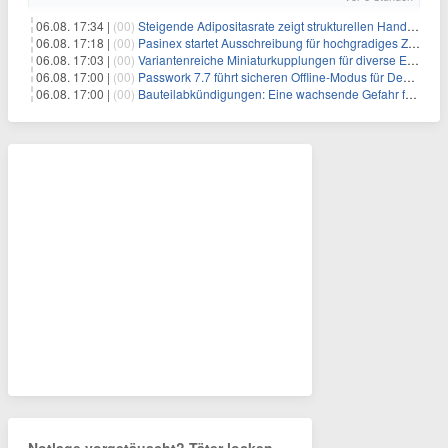
06.08. 17:34 |
(00)
Steigende Adipositasrate zeigt strukturellen Handlungsbedarf bei der Ernährung schulpflichtiger Kinder
06.08. 17:18 |
(00)
Pasinex startet Ausschreibung für hochgradiges Zinksulfidkonzentrat mit Germanium- und Silbergehalten und stellt ein Betriebsupdate bereit
06.08. 17:03 |
(00)
Variantenreiche Miniaturkupplungen für diverse Einsatzbereiche
06.08. 17:00 |
(00)
Passwork 7.7 führt sicheren Offline-Modus für Desktop- und Mobile-Apps ein
06.08. 17:00 |
(00)
Bauteilabkündigungen: Eine wachsende Gefahr für industrielle Elektroniksysteme