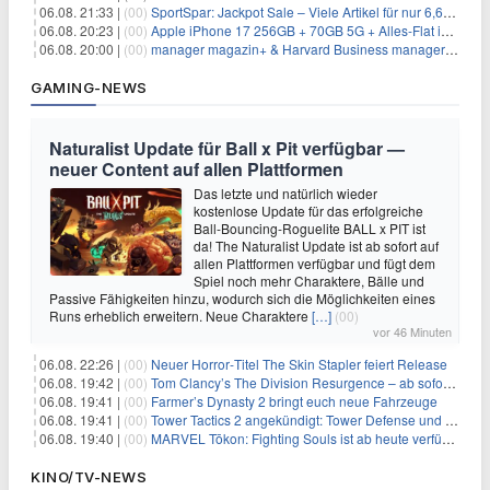
06.08. 21:33 |
(00)
SportSpar: Jackpot Sale – Viele Artikel für nur 6,66€ – nur 48 Stunden
06.08. 20:23 |
(00)
Apple iPhone 17 256GB + 70GB 5G + Alles-Flat im Vodafone-Netz für 34,99€/Monat – eff. 4,65€/Monat
06.08. 20:00 |
(00)
manager magazin+ & Harvard Business manager+ Digital-Kombi-Abo 1 Monat kostenlos
GAMING-NEWS
Naturalist Update für Ball x Pit verfügbar —
neuer Content auf allen Plattformen
Das letzte und natürlich wieder
kostenlose Update für das erfolgreiche
Ball-Bouncing-Roguelite BALL x PIT ist
da! The Naturalist Update ist ab sofort auf
allen Plattformen verfügbar und fügt dem
Spiel noch mehr Charaktere, Bälle und
Passive Fähigkeiten hinzu, wodurch sich die Möglichkeiten eines
Runs erheblich erweitern. Neue Charaktere
[…]
(00)
vor 46 Minuten
06.08. 22:26 |
(00)
Neuer Horror‑Titel The Skin Stapler feiert Release
06.08. 19:42 |
(00)
Tom Clancy’s The Division Resurgence – ab sofort für euch verfügbar
06.08. 19:41 |
(00)
Farmer’s Dynasty 2 bringt euch neue Fahrzeuge
06.08. 19:41 |
(00)
Tower Tactics 2 angekündigt: Tower Defense und Deckbuilding Kombo kehrt zurück
06.08. 19:40 |
(00)
MARVEL Tōkon: Fighting Souls ist ab heute verfügbar
KINO/TV-NEWS