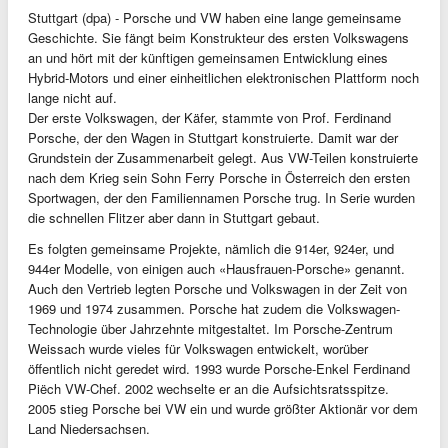
Stuttgart (dpa) - Porsche und VW haben eine lange gemeinsame
Geschichte. Sie fängt beim Konstrukteur des ersten Volkswagens
an und hört mit der künftigen gemeinsamen Entwicklung eines
Hybrid-Motors und einer einheitlichen elektronischen Plattform noch
lange nicht auf.
Der erste Volkswagen, der Käfer, stammte von Prof. Ferdinand
Porsche, der den Wagen in Stuttgart konstruierte. Damit war der
Grundstein der Zusammenarbeit gelegt. Aus VW-Teilen konstruierte
nach dem Krieg sein Sohn Ferry Porsche in Österreich den ersten
Sportwagen, der den Familiennamen Porsche trug. In Serie wurden
die schnellen Flitzer aber dann in Stuttgart gebaut.
Es folgten gemeinsame Projekte, nämlich die 914er, 924er, und
944er Modelle, von einigen auch «Hausfrauen-Porsche» genannt.
Auch den Vertrieb legten Porsche und Volkswagen in der Zeit von
1969 und 1974 zusammen. Porsche hat zudem die Volkswagen-
Technologie über Jahrzehnte mitgestaltet. Im Porsche-Zentrum
Weissach wurde vieles für Volkswagen entwickelt, worüber
öffentlich nicht geredet wird. 1993 wurde Porsche-Enkel Ferdinand
Piëch VW-Chef. 2002 wechselte er an die Aufsichtsratsspitze.
2005 stieg Porsche bei VW ein und wurde größter Aktionär vor dem
Land Niedersachsen.