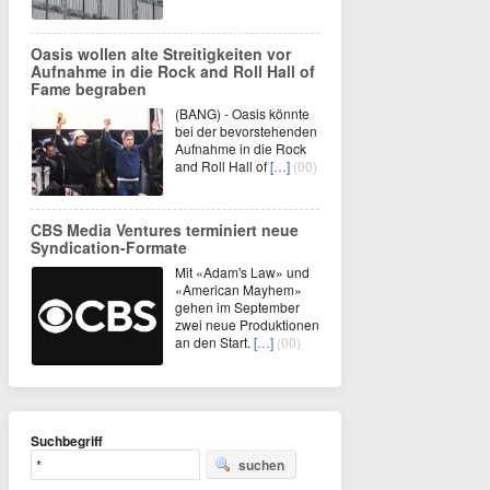
Oasis wollen alte Streitigkeiten vor
Aufnahme in die Rock and Roll Hall of
Fame begraben
(BANG) - Oasis könnte
bei der bevorstehenden
Aufnahme in die Rock
and Roll Hall of
[…]
(00)
CBS Media Ventures terminiert neue
Syndication-Formate
Mit «Adam's Law» und
«American Mayhem»
gehen im September
zwei neue Produktionen
an den Start.
[…]
(00)
Suchbegriff
suchen