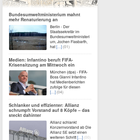
Bundesumweltministerium mahnt
mehr Renaturierung an
Berlin - Der
Staatssekretär im
Bundesumweltministeri
um, Jochen Flasbarth,
hat
[…]
(01)
Medien: Infantino beruft FIFA-
Krisensitzung am Mittwoch ein
München (dpa) - FIFA-
Boss Gianni Infantino
hat Medienberichten
zufolge für diesen
[…]
(04)
Schlanker und effizienter: Allianz
schrumpft Vorstand auf 8 Köpfe – das
steckt dahinter
Allianz schlankt
Konzernvorstand ab Die
Allianz SE setzt einen
weiteren Schritt
[…]
(00)