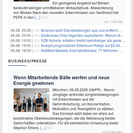
Ein geringeres Angebot auf Börsen
bedeutet weniger unmittelbaren Verkaufsdruck. Abwanderung
von Börsen Nach den neuesten Erkenntnissen von Santiment hat
PEPE in den
[…]
(00)
vor 1 Stunde
06.08. 20:28 |
(00)
Binance setzt Dienstleistungen aus und entfernt mehrere Krypto-Paare: Wer ist betroffen?
06.08. 20:00 |
(00)
Südkoreas Chip-Giganten explodieren: Warum dieser Rekord-Tag die KI-Branche erschüttert
06.08. 19:00 |
(00)
EZB-Schock: Inflation bleibt hartnäckiger als gedacht – 2027 wird zum kritischen Test
06.08. 19:00 |
(00)
Analyst prognostiziert Ethereum-Rallye auf $3.000 nach entscheidendem On-Chain-Ausbruch
06.08. 18:00 |
(00)
NatWest Markets trotzt Marktchaos: 77 Millionen Pfund Gewinn im ersten Halbjahr
BUSINESS/PRESSE
Wenn Mitarbeitende Bälle werfen und neue
Energie gewinnen
München, 06.08.2026 (lifePR) - Neuro-
Jonglage verbindet Jonglierbewegungen
mit Erkenntnissen aus der
Gehirnforschung, um Konzentration,
Motivation und Teamgefühl zu stärken.
Das Konzept setzt dabei vor allem auf
koordinative Überkreuzbewegungen, die die Aktivierung beider
Gehirnhälften unterstützen. Für die betriebliche Umsetzung bietet
Stephan Ehlers,
[…]
(00)
vor 6 Stunden