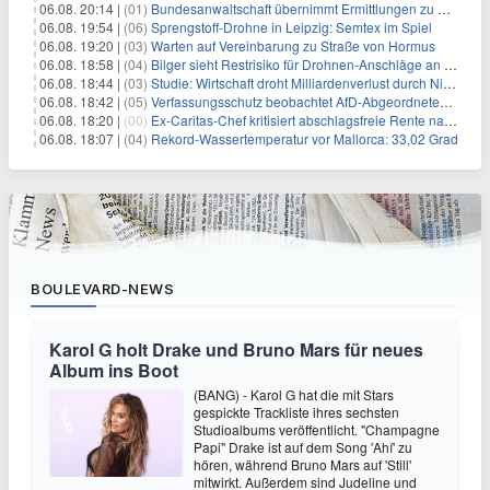
06.08. 20:14 |
(01)
Bundesanwaltschaft übernimmt Ermittlungen zu Drohnenvorfall
06.08. 19:54 |
(06)
Sprengstoff-Drohne in Leipzig: Semtex im Spiel
06.08. 19:20 |
(03)
Warten auf Vereinbarung zu Straße von Hormus
06.08. 18:58 |
(04)
Bilger sieht Restrisiko für Drohnen-Anschläge an Flughäfen
06.08. 18:44 |
(03)
Studie: Wirtschaft droht Milliardenverlust durch Niedrigwasser
06.08. 18:42 |
(05)
Verfassungsschutz beobachtet AfD-Abgeordneten Nolte
06.08. 18:20 |
(00)
Ex-Caritas-Chef kritisiert abschlagsfreie Rente nach 45 Jahren
06.08. 18:07 |
(04)
Rekord-Wassertemperatur vor Mallorca: 33,02 Grad
BOULEVARD-NEWS
Karol G holt Drake und Bruno Mars für neues
Album ins Boot
(BANG) - Karol G hat die mit Stars
gespickte Trackliste ihres sechsten
Studioalbums veröffentlicht. "Champagne
Papi" Drake ist auf dem Song 'Ahí' zu
hören, während Bruno Mars auf 'Still'
mitwirkt. Außerdem sind Judeline und