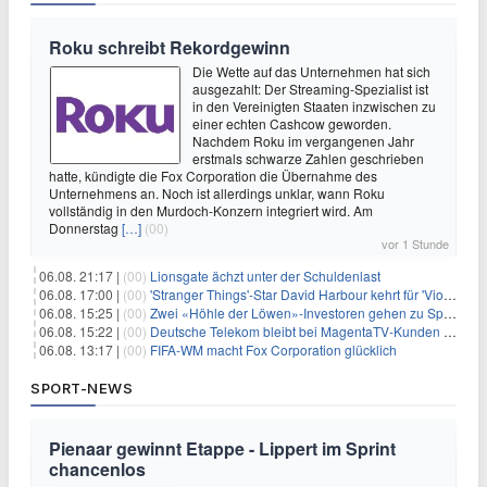
Roku schreibt Rekordgewinn
Die Wette auf das Unternehmen hat sich
ausgezahlt: Der Streaming-Spezialist ist
in den Vereinigten Staaten inzwischen zu
einer echten Cashcow geworden.
Nachdem Roku im vergangenen Jahr
erstmals schwarze Zahlen geschrieben
hatte, kündigte die Fox Corporation die Übernahme des
Unternehmens an. Noch ist allerdings unklar, wann Roku
vollständig in den Murdoch-Konzern integriert wird. Am
Donnerstag
[…]
(00)
vor 1 Stunde
06.08. 21:17 |
(00)
Lionsgate ächzt unter der Schuldenlast
06.08. 17:00 |
(00)
'Stranger Things'-Star David Harbour kehrt für 'Violent Night 2' zurück – Kristen Bell stößt zur Besetzung
06.08. 15:25 |
(00)
Zwei «Höhle der Löwen»-Investoren gehen zu Springer
06.08. 15:22 |
(00)
Deutsche Telekom bleibt bei MagentaTV-Kunden vage
06.08. 13:17 |
(00)
FIFA-WM macht Fox Corporation glücklich
SPORT-NEWS
Pienaar gewinnt Etappe - Lippert im Sprint
chancenlos