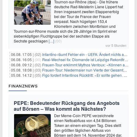
Tournon-sur-Rhône (dpa) - Die frühere
deutsche Rad-Meisterin Liane Lippert hat
ihren insgesamt zweiten Etappenerfolg
bei der Tour de France der Frauen
verpasst. Nach hügeligen 153,4
Kilometern zwischen Montbrison und
Tournon-sur-Rhone musste sich die 28-Jährige im Sprint einer
siebenköpfigen Fluchtgruppe bei der sechsten Etappe als
Sechste geschlagen
[…]
(00)
vor 5 Stunden
06.08. 17:05 |
(02)
Infantino räumt Fehler ein - UEFA: Ändert nichts an Boykott
06.08. 16:05 |
(00)
Real-Wechsel fix: Diomande ist Leipzigs Rekordtransfer
06.08. 09:12 |
(02)
Frauen-Tour erklimmt Mythos Ventoux: «Können alles schaffen»
05.08. 18:08 |
(03)
Frauen-Tour: Niedermaier nun Vierte der Gesamtwertung
05.08. 14:12 |
(05)
Figo fordert Infantinos Rücktritt: «Er sollte gehen. Jetzt»
FINANZNEWS
PEPE: Bedeutender Rückgang des Angebots
auf Börsen – Was kommt als Nächstes?
Der Meme-Coin PEPE verzeichnete
einen Nettoabfluss von 4,54 Billionen
Token an einem einzigen Tag. Dies stellt
den größten täglichen Abfluss von
Börsen seit dem 14. November 2024 dar.