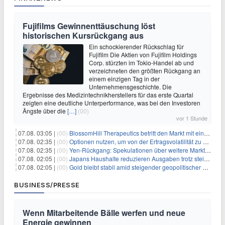
Fujifilms Gewinnenttäuschung löst
historischen Kursrückgang aus
Ein schockierender Rückschlag für
Fujifilm Die Aktien von Fujifilm Holdings
Corp. stürzten im Tokio-Handel ab und
verzeichneten den größten Rückgang an
einem einzigen Tag in der
Unternehmensgeschichte. Die
Ergebnisse des Medizintechnikherstellers für das erste Quartal
zeigten eine deutliche Unterperformance, was bei den Investoren
Ängste über die
[…]
(00)
vor 1 Stunde
07.08. 03:05 |
(00)
BlossomHill Therapeutics betritt den Markt mit einem IPO-Boost von 150 Millionen Dollar
07.08. 02:35 |
(00)
Optionen nutzen, um von der Ertragsvolatilität zu profitieren
07.08. 02:35 |
(00)
Yen-Rückgang: Spekulationen über weitere Marktinterventionen nehmen zu
07.08. 02:05 |
(00)
Japans Haushalte reduzieren Ausgaben trotz steigender Löhne: Ein Warnsignal für das Wachstum
07.08. 02:05 |
(00)
Gold bleibt stabil amid steigender geopolitischer Spannungen im Persischen Golf
BUSINESS/PRESSE
Wenn Mitarbeitende Bälle werfen und neue
Energie gewinnen