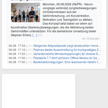
München, 06.08.2026 (lifePR) - Neuro-
Jonglage verbindet Jonglierbewegungen
mit Erkenntnissen aus der
Gehirnforschung, um Konzentration,
Motivation und Teamgefühl zu stärken.
Das Konzept setzt dabei vor allem auf
koordinative Überkreuzbewegungen, die die Aktivierung beider
Gehirnhälften unterstützen. Für die betriebliche Umsetzung bietet
Stephan Ehlers,
[…]
(00)
vor 12 Stunden
06.08. 17:34 |
(00)
Steigende Adipositasrate zeigt strukturellen Handlungsbedarf bei der Ernährung schulpflichtiger Kinder
06.08. 17:18 |
(00)
Pasinex startet Ausschreibung für hochgradiges Zinksulfidkonzentrat mit Germanium- und Silbergehalten und stellt ein Betriebsupdate bereit
06.08. 17:03 |
(00)
Variantenreiche Miniaturkupplungen für diverse Einsatzbereiche
06.08. 17:00 |
(00)
Passwork 7.7 führt sicheren Offline-Modus für Desktop- und Mobile-Apps ein
06.08. 17:00 |
(00)
Bauteilabkündigungen: Eine wachsende Gefahr für industrielle Elektroniksysteme