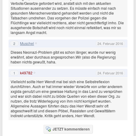
Verbote/Gesetze gefordert wird, anstatt sich mit den aktuellen
Situationen auseinander zu setzen. Es müsste einfach mal nach
gesundem Menschenverstand gehandelt werden und nicht die
Tatsachen umdrehen. Das vorgehen der Polizei gegen die
Flüchtlinge war vielleicht rechtens, aber nicht gerechtfertigt imho. Die
ausgehende Botschaft wird noch nicht einmal reflektiert, was mir so
langsam Angst macht.
Muschel
2
24. Februar 2016
Dieses Neonazi-Problem gibt es schon länger, wurde nur wenig
erwähnt, aber durchaus angesprochen.Wir (also die Regierung)
haben nichts gewußt, haha.
k49782
1
24. Februar 2016
Vielleicht sollte Herr Wendt mal bei sich eine Selbstreflexion
durchführen. Auch er hat immer wieder Vorwürfe von unter anderem
xxgida genutzt um eine gewisse Haltung in das Land zu versprühen
und war sich dabei nicht zu blöde Quellen von eben dieser Org. zu
nutzen, die trotz Widerlegung von ihm nicht korrigiert wurden.
Allgemeine Aussagen führten dazu das Herr Wendt sehr oft
abgeschweift ist und diesem Pöbel, Rassisten und Gewalttätern
indirekt unterstützte. Kritik geht anders, Herr Wendt.
JETZT kommentieren