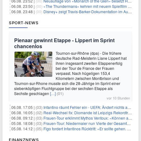
06.08. 23:52 |
(00)
Neuauflage von «Monarch of the Glen» besetzt Hauptrollen
06.08. 23:50 |
(00)
«The Thundermans» kehren mit neuem Spielfilm zurück
06.08. 23:48 |
(00)
Disney+ zeigt Travis-Barker-Dokumentation im August
SPORT-NEWS
Pienaar gewinnt Etappe - Lippert im Sprint
chancenlos
Tournon-sur-Rhône (dpa) - Die frühere
deutsche Rad-Meisterin Liane Lippert hat
ihren insgesamt zweiten Etappenerfolg
bei der Tour de France der Frauen
verpasst. Nach hügeligen 153,4
Kilometern zwischen Montbrison und
Tournon-sur-Rhone musste sich die 28-Jährige im Sprint einer
siebenköpfigen Fluchtgruppe bei der sechsten Etappe als
Sechste geschlagen
[…]
(01)
vor 10 Stunden
06.08. 17:05 |
(03)
Infantino räumt Fehler ein - UEFA: Ändert nichts an Boykott
06.08. 16:05 |
(02)
Real-Wechsel fix: Diomande ist Leipzigs Rekordtransfer
06.08. 09:12 |
(03)
Frauen-Tour erklimmt Mythos Ventoux: «Können alles schaffen»
05.08. 18:08 |
(03)
Frauen-Tour: Niedermaier nun Vierte der Gesamtwertung
05.08. 14:12 |
(05)
Figo fordert Infantinos Rücktritt: «Er sollte gehen. Jetzt»
FINANZNEWS