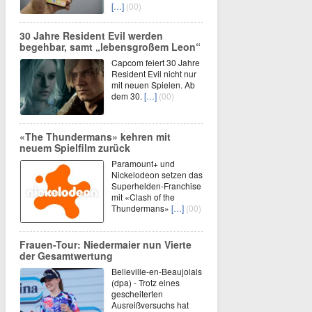
[…]
(00)
30 Jahre Resident Evil werden
begehbar, samt „lebensgroßem Leon“
Capcom feiert 30 Jahre
Resident Evil nicht nur
mit neuen Spielen. Ab
dem 30.
[…]
(00)
«The Thundermans» kehren mit
neuem Spielfilm zurück
Paramount+ und
Nickelodeon setzen das
Superhelden-Franchise
mit «Clash of the
Thundermans»
[…]
(00)
Frauen-Tour: Niedermaier nun Vierte
der Gesamtwertung
Belleville-en-Beaujolais
(dpa) - Trotz eines
gescheiterten
Ausreißversuchs hat