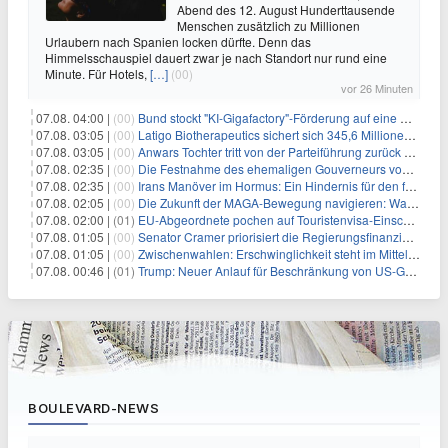
Abend des 12. August Hunderttausende
Menschen zusätzlich zu Millionen
Urlaubern nach Spanien locken dürfte. Denn das
Himmelsschauspiel dauert zwar je nach Standort nur rund eine
Minute. Für Hotels,
[…]
(00)
vor 26 Minuten
07.08. 04:00 |
(00)
Bund stockt "KI-Gigafactory"-Förderung auf eine Milliarde Euro auf
07.08. 03:05 |
(00)
Latigo Biotherapeutics sichert sich 345,6 Millionen Dollar in einer erhöhten IPO und ebnet den Weg für nicht-opioide Schmerztherapie
07.08. 03:05 |
(00)
Anwars Tochter tritt von der Parteiführung zurück und hebt politische Turbulenzen hervor
07.08. 02:35 |
(00)
Die Festnahme des ehemaligen Gouverneurs von Mexiko hebt die anhaltenden Herausforderungen in der Governance und im Geschäftsumfeld hervor
07.08. 02:35 |
(00)
Irans Manöver im Hormus: Ein Hindernis für den freien Handel und das Investorenvertrauen
07.08. 02:05 |
(00)
Die Zukunft der MAGA-Bewegung navigieren: Was steht für Investoren auf dem Spiel?
07.08. 02:00 |
(01)
EU-Abgeordnete pochen auf Touristenvisa-Einschränkungen für Russen
07.08. 01:05 |
(00)
Senator Cramer priorisiert die Regierungsfinanzierung angesichts des bevorstehenden Ferienbeginns
07.08. 01:05 |
(00)
Zwischenwahlen: Erschwinglichkeit steht im Mittelpunkt, während die Demokraten auf die Mehrheit im Repräsentantenhaus zielen
07.08. 00:46 |
(01)
Trump: Neuer Anlauf für Beschränkung von US-Geburtsrecht
BOULEVARD-NEWS