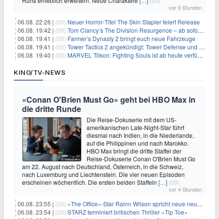
Runs erheblich erweitern. Neue Charaktere
[…]
(00)
vor 6 Stunden
06.08. 22:26 |
(00)
Neuer Horror‑Titel The Skin Stapler feiert Release
06.08. 19:42 |
(00)
Tom Clancy’s The Division Resurgence – ab sofort für euch verfügbar
06.08. 19:41 |
(00)
Farmer’s Dynasty 2 bringt euch neue Fahrzeuge
06.08. 19:41 |
(00)
Tower Tactics 2 angekündigt: Tower Defense und Deckbuilding Kombo kehrt zurück
06.08. 19:40 |
(00)
MARVEL Tōkon: Fighting Souls ist ab heute verfügbar
KINO/TV-NEWS
«Conan O'Brien Must Go» geht bei HBO Max in
die dritte Runde
Die Reise-Dokuserie mit dem US-
amerikanischen Late-Night-Star führt
diesmal nach Indien, in die Niederlande,
auf die Philippinen und nach Marokko.
HBO Max bringt die dritte Staffel der
Reise-Dokuserie Conan O'Brien Must Go
am 22. August nach Deutschland, Österreich, in die Schweiz,
nach Luxemburg und Liechtenstein. Die vier neuen Episoden
erscheinen wöchentlich. Die ersten beiden Staffeln
[…]
(00)
vor 4 Stunden
06.08. 23:55 |
(00)
«The Office»-Star Rainn Wilson spricht neue neuseeländische Serie «Settling»
06.08. 23:54 |
(00)
STARZ terminiert britischen Thriller «Tip Toe»