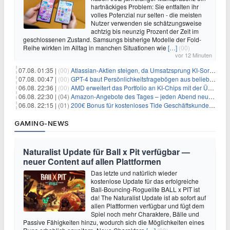
hartnäckiges Problem: Sie entfalten ihr
volles Potenzial nur selten - die meisten
Nutzer verwenden sie schätzungsweise
achtzig bis neunzig Prozent der Zeit im
geschlossenen Zustand. Samsungs bisherige Modelle der Fold-
Reihe wirkten im Alltag in manchen Situationen wie
[…]
(00)
vor 12 Minuten
07.08. 01:35 |
(00)
Atlassian-Aktien steigen, da Umsatzsprung KI-Sorgen dämpft
07.08. 00:47 |
(00)
GPT-4 baut Persönlichkeitsfragebögen aus beliebigen Texten und sagt Antworten voraus
06.08. 22:36 |
(00)
AMD erweitert das Portfolio an KI-Chips mit der Übernahme von Taalas
06.08. 22:30 |
(04)
Amazon-Angebote des Tages – jeden Abend neue Deals zum Stöbern
06.08. 22:15 |
(01)
200€ Bonus für kostenloses Tide Geschäftskundenkonto
GAMING-NEWS
Naturalist Update für Ball x Pit verfügbar —
neuer Content auf allen Plattformen
Das letzte und natürlich wieder
kostenlose Update für das erfolgreiche
Ball-Bouncing-Roguelite BALL x PIT ist
da! The Naturalist Update ist ab sofort auf
allen Plattformen verfügbar und fügt dem
Spiel noch mehr Charaktere, Bälle und
Passive Fähigkeiten hinzu, wodurch sich die Möglichkeiten eines