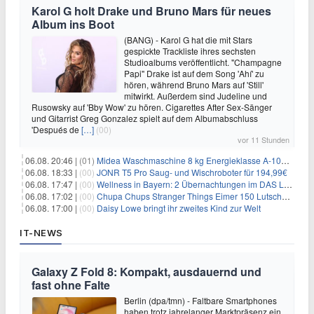
Karol G holt Drake und Bruno Mars für neues
Album ins Boot
(BANG) - Karol G hat die mit Stars
gespickte Trackliste ihres sechsten
Studioalbums veröffentlicht. "Champagne
Papi" Drake ist auf dem Song 'Ahí' zu
hören, während Bruno Mars auf 'Still'
mitwirkt. Außerdem sind Judeline und
Rusowsky auf 'Bby Wow' zu hören. Cigarettes After Sex-Sänger
und Gitarrist Greg Gonzalez spielt auf dem Albumabschluss
'Después de
[…]
(00)
vor 11 Stunden
06.08. 20:46 |
(01)
Midea Waschmaschine 8 kg Energieklasse A-10% 1400 U/Min für 289,97€
06.08. 18:33 |
(00)
JONR T5 Pro Saug- und Wischroboter für 194,99€
06.08. 17:47 |
(00)
Wellness in Bayern: 2 Übernachtungen im DAS LUDWIG Sports Resort inkl. HP + Wellness ab 174€ p.P.
06.08. 17:02 |
(00)
Chupa Chups Stranger Things Eimer 150 Lutscher für 21,95€
06.08. 17:00 |
(00)
Daisy Lowe bringt ihr zweites Kind zur Welt
IT-NEWS
Galaxy Z Fold 8: Kompakt, ausdauernd und
fast ohne Falte
Berlin (dpa/tmn) - Faltbare Smartphones
haben trotz jahrelanger Marktpräsenz ein