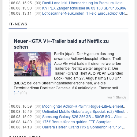
06.08. 15:25 |
(03)
Rasti-Land inkl. Übernachtung im Premium Hotel ab 69€ p.P.
06.08. 13:30 |
(00)
KNIPEX Zangenschlüssel 86 03 150 SB für 35,99€
06.08. 13:11 |
(00)
Lottoscanner-Neukunden: 1 Feld EuroJackpot GRATIS spielen
IT-NEWS
Neuer «GTA VI»-Trailer bald auf Netflix zu
sehen
Berlin (dpa) - Der Hype um das lang
erwartete Actionvideospiel «Grand Theft
Auto VI» wird bald mit einem erweiterten
Trailer bei Netflix weiter angeheizt. Der
Trailer «Grand Theft Auto VI: An Extended
Look» wird am 27. August um 21.00 Uhr
(MESZ) bei dem Streaminganbieter erscheinen, wie die
Entwicklerfirma Rockstar Games auf X ankündigte. Ebenso soll
[…]
(00)
vor 1 Stunde
06.08. 16:59 |
(00)
Moonlighter Action-RPG mit Rogue-Lite-Elementen kostenlos bei Steam
06.08. 15:49 |
(00)
Unlimited Mobile Geburtstags-Special: (o2) Allnet-Flats ab 14,99€/Monat
06.08. 15:02 |
(00)
Samsung Galaxy S26 256GB + 50GB 5G + Alles-Flat im Vodafone-Netz für 19,99€/Monat – eff. 0,20€/Monat
06.08. 14:39 |
(00)
175€ Bonus für den quirion ETF-Sparplan
06.08. 14:18 |
(00)
Carrera Herren Grand Prix 2 Sonnenbrille für 51,55€