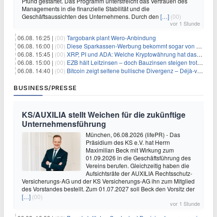
Pfund gestartet. Das Programm unterstreicht das Vertrauen des
Managements in die finanzielle Stabilität und die
Geschäftsaussichten des Unternehmens. Durch den
[…]
(00)
vor 1 Stunde
06.08. 16:25 |
(00)
Targobank plant Wero-Anbindung
06.08. 16:00 |
(00)
Diese Sparkassen-Werbung bekommt sogar von der Konkurrenz Lob
06.08. 15:45 |
(00)
XRP, PI und ADA: Welche Kryptowährung hat das größte Potenzial im nächsten Bullenmarkt?
06.08. 15:00 |
(00)
EZB hält Leitzinsen – doch Bauzinsen steigen trotzdem: Das Nahost-Problem für Immobilienkäufer
06.08. 14:40 |
(00)
Bitcoin zeigt seltene bullische Divergenz – Déjà-vu für BTC?
BUSINESS/PRESSE
KS/AUXILIA stellt Weichen für die zukünftige
Unternehmensführung
München, 06.08.2026 (lifePR) - Das
Präsidium des KS e.V. hat Herrn
Maximilian Beck mit Wirkung zum
01.09.2026 in die Geschäftsführung des
Vereins berufen. Gleichzeitig haben die
Aufsichtsräte der AUXILIA Rechtsschutz-
Versicherungs-AG und der KS Versicherungs-AG ihn zum Mitglied
des Vorstandes bestellt. Zum 01.07.2027 soll Beck den Vorsitz der
[…]
(00)
vor 1 Stunde