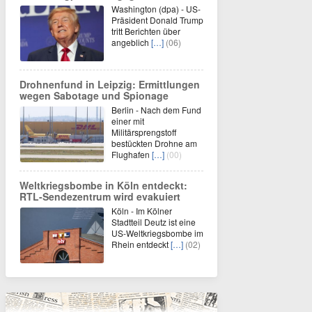
Washington (dpa) - US-
Präsident Donald Trump
tritt Berichten über
angeblich
[…]
(06)
Drohnenfund in Leipzig: Ermittlungen
wegen Sabotage und Spionage
Berlin - Nach dem Fund
einer mit
Militärsprengstoff
bestückten Drohne am
Flughafen
[…]
(00)
Weltkriegsbombe in Köln entdeckt:
RTL-Sendezentrum wird evakuiert
Köln - Im Kölner
Stadtteil Deutz ist eine
US-Weltkriegsbombe im
Rhein entdeckt
[…]
(02)