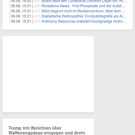
06.08. 16:00 |
(00)
Board stellt den Contextual Decision Layer vor, mit dem Unternehmensdaten und KI-Investitionen in intelligentere Geschäftsentscheidungen umgesetzt wer
06.08. 15:31 |
(00)
Rockstone News - First Phosphate und der Aufstieg der nordamerikanischen Batterie-Unabhängigkeit: Die Entstehung des Battery Valley in Québec
06.08. 15:31 |
(00)
NIS2 beginnt nicht im Rechenzentrum. Aber dort endet sie auch nicht.
06.08. 15:21 |
(00)
Diabetische Retinopathie: Fundusfotografie als Alternative zur Ophthalmoskopie
06.08. 15:21 |
(00)
Antimony Resources erweitert hochgradige Antimonzone – neue Bohrergebnisse bestätigen Wachstumspotenzial
Trump tritt Berichten über
Waffenengpässe entgegen und droht