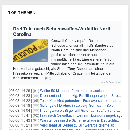
TOP-THEMEN
Drei Tote nach Schusswaffen-Vorfall in North
Carolina
Caswell County (dpa) - Bei einem
Schusswaffenvorfall im US-Bundesstaat
North Carolina sind drei Menschen
getötet worden, darunter auch der
mutmaßliche Täter. Eine weitere Person
wurde mit einer Schussverletzung in ein
Krankenhaus gebracht, wie Sheriff Tony Durden auf einer
Pressekonferenz am Mittwochabend (Ortszeit) mitteilte. Bei den
vier Betroffenen
[…]
(01)
vor 5 Minuten
06.08. 16:28 |
(01)
Weiter 50 Millionen Euro im Lotto-Jackpot
06.08. 16:23 |
(00)
Drohnenfund in Leipzig: Ermittlungen wegen Sabotage und Spionage
06.08. 16:22 |
(05)
Totes Kleinkind gefunden - Fremdverschulden ausgeschlossen
06.08. 16:18 |
(00)
Sprengstoff-Drohne in Leipzig: Semtex im Spiel
06.08. 16:04 |
(00)
Niedrigwasser: Bilger will Güter auf Straßen und Schienen bringen
06.08. 15:47 |
(02)
Frau nach Gewalttat im Zentrum Londons angeklagt
06.08. 15:43 |
(01)
Wie steht es um die Sicherheitslage in Deutschland?
06.08. 15:21 |
(00)
Verdi lehnt SPD-Idee zu Schwerarbeitsrente ab
06.08. 15:17 |
(08)
«Bärendienst für Muslime» – lebenslang nach Auto-Anschlag