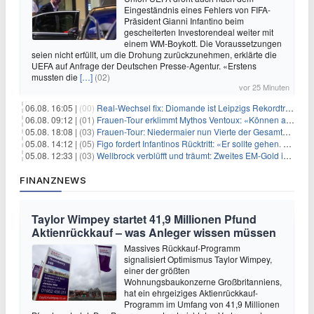
Eingeständnis eines Fehlers von FIFA-
Präsident Gianni Infantino beim
gescheiterten Investorendeal weiter mit
einem WM-Boykott. Die Voraussetzungen
seien nicht erfüllt, um die Drohung zurückzunehmen, erklärte die
UEFA auf Anfrage der Deutschen Presse-Agentur. «Erstens
mussten die
[…]
(02)
vor 25 Minuten
06.08. 16:05 |
(00)
Real-Wechsel fix: Diomande ist Leipzigs Rekordtransfer
06.08. 09:12 |
(01)
Frauen-Tour erklimmt Mythos Ventoux: «Können alles schaffen»
05.08. 18:08 |
(03)
Frauen-Tour: Niedermaier nun Vierte der Gesamtwertung
05.08. 14:12 |
(05)
Figo fordert Infantinos Rücktritt: «Er sollte gehen. Jetzt»
05.08. 12:33 |
(03)
Wellbrock verblüfft und träumt: Zweites EM-Gold in Paris
FINANZNEWS
Taylor Wimpey startet 41,9 Millionen Pfund
Aktienrückkauf – was Anleger wissen müssen
Massives Rückkauf-Programm
signalisiert Optimismus Taylor Wimpey,
einer der größten
Wohnungsbaukonzerne Großbritanniens,
hat ein ehrgeiziges Aktienrückkauf-
Programm im Umfang von 41,9 Millionen