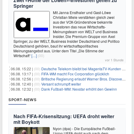
Zwei «Höhle der Löwen»-Investoren gehen zu
Springer
Mit Janna Ensthaler und Gast-Löwe
Christian Miele verstärken gleich zwei
aus der VOX-Gründershow bekannte
Investoren das neue Wirtschafts-
Meinungsteam von WELT und Business
Insider. Die Premium-Gruppe von Axel
Springer, zu der WELT, Business Insider Deutschland und Politico
Deutschland gehören, baut ihr wirtschaftspolitisches
Meinungsangebot aus. Unter dem Titel „Die Stimme der
Wirtschaft“
[…]
(00)
vor 1 Stunde
06.08. 15:22 |
(00)
Deutsche Telekom bleibt bei MagentaTV-Kunden vage
06.08. 13:17 |
(00)
FIFA-WM macht Fox Corporation glücklich
06.08. 12:56 |
(00)
Britische Regierung erlaubt Warner Bros. Discovery-Übernahme
06.08. 12:40 |
(00)
Versant schrumpft weiter
06.08. 12:32 |
(00)
Dank Fußball-WM: Nexstar erhöht den Gewinn
SPORT-NEWS
Nach FIFA-Krisensitzung: UEFA droht weiter
mit Boykott
Nyon (dpa) - Die Europäische Fußball-
Union UEFA droht auch nach dem