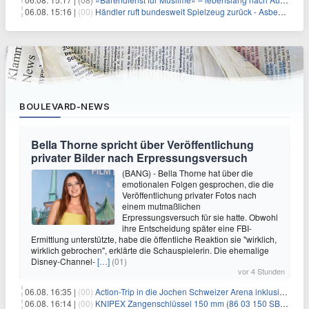
06.08. 15:16 |
(00)
Händler ruft bundesweit Spielzeug zurück - Asbestverdacht
BOULEVARD-NEWS
Bella Thorne spricht über Veröffentlichung
privater Bilder nach Erpressungsversuch
(BANG) - Bella Thorne hat über die
emotionalen Folgen gesprochen, die die
Veröffentlichung privater Fotos nach
einem mutmaßlichen
Erpressungsversuch für sie hatte. Obwohl
ihre Entscheidung später eine FBI-
Ermittlung unterstützte, habe die öffentliche Reaktion sie "wirklich,
wirklich gebrochen", erklärte die Schauspielerin. Die ehemalige
Disney-Channel-
[…]
(01)
vor 4 Stunden
06.08. 16:35 |
(00)
Action-Trip in die Jochen Schweizer Arena inklusive Premium Hotel und Frühstück ab 59€ p.P.
06.08. 16:14 |
(00)
KNIPEX Zangenschlüssel 150 mm (86 03 150 SB) für 35,99€