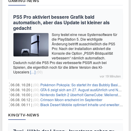
GAMING-NEWS
PS5 Pro aktiviert bessere Grafik bald
automatisch, aber das Update ist kleiner als
gedacht
Sony testet eine neue Systemsoftware für
die PlayStation 5. Die wichtigste
Änderung betrifft ausschließlich die PS5
Pro: Nach der Installation aktiviert die
Konsole die Option „PSSR-Bildqualität
verbessern“ nämlich automatisch.
Dadurch nutzt die PS5 Pro das verbesserte PSSR auch bei
Spielen, die eigentlich noch für die ältere Version des KI-
Upscalers
[…]
(00)
vor 19 Minuten
06.08. 16:28 |
(00)
Pokémon Pokopia: So startet ihr das Bubbly Basin-DLC
06.08. 16:20 |
(00)
GTA 6 zeigt sich am 27. August ausführlich und Netflix bekommt sechs Stunden Vorsprung
06.08. 16:00 |
(00)
Nintendo Switch 2 überholt GameCube: Meilenstein schon nach kurzer Zeit erreicht
06.08. 06:12 |
(00)
Crimson Moon erscheint im September
06.08. 06:11 |
(00)
Black Desert Mobile optimiert Inhalte und erweitert Treasure Access
KINO/TV-NEWS