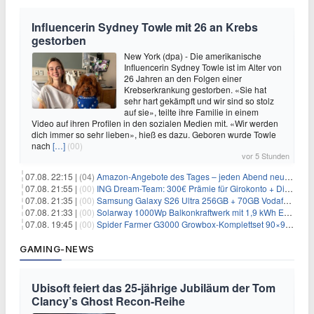
Influencerin Sydney Towle mit 26 an Krebs
gestorben
New York (dpa) - Die amerikanische
Influencerin Sydney Towle ist im Alter von
26 Jahren an den Folgen einer
Krebserkrankung gestorben. «Sie hat
sehr hart gekämpft und wir sind so stolz
auf sie», teilte ihre Familie in einem
Video auf ihren Profilen in den sozialen Medien mit. «Wir werden
dich immer so sehr lieben», hieß es dazu. Geboren wurde Towle
nach
[…]
(00)
vor 5 Stunden
07.08. 22:15 |
(04)
Amazon-Angebote des Tages – jeden Abend neue Deals zum Stöbern
07.08. 21:55 |
(00)
ING Dream-Team: 300€ Prämie für Girokonto + Direkt-Depot
07.08. 21:35 |
(00)
Samsung Galaxy S26 Ultra 256GB + 70GB Vodafone-Netz für 34,99€/Monat (effektiv 4,74€/Monat)
07.08. 21:33 |
(00)
Solarway 1000Wp Balkonkraftwerk mit 1,9 kWh EcoFlow-Speicher für 719€ + 30€ Filial-Gutschein
07.08. 19:45 |
(00)
Spider Farmer G3000 Growbox-Komplettset 90×90×180 cm für 379,99€
GAMING-NEWS
Ubisoft feiert das 25-jährige Jubiläum der Tom
Clancy’s Ghost Recon-Reihe