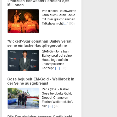
«Plötzlich Schwester» erreicht 2,66
Millionen
Von diesen Reichweiten
kann auch Sarah Tacke
mit ihrer gleichnamigen
Talkshow nicht
[…]
(00)
'Wicked'-Star Jonathan Bailey verrät
seine einfache Hautpflegeroutine
(BANG) - Jonathan
Bailey setzt bei seiner
Hautpflege auf ein
unkompliziertes
Konzept.
[…]
(00)
Gose bejubelt EM-Gold - Wellbrock in
der Seine ausgebremst
Paris (dpa) - Isabel
Gose bejubelte Gold,
Doppel-Champion
Florian Wellbrock ließ
sich
[…]
(02)
PS5 Pro aktiviert bessere Grafik bald