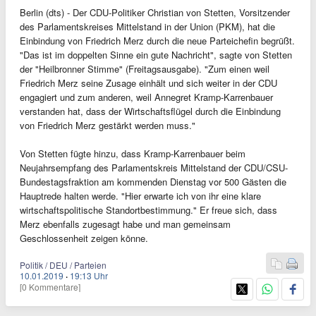
Berlin (dts) - Der CDU-Politiker Christian von Stetten, Vorsitzender
des Parlamentskreises Mittelstand in der Union (PKM), hat die
Einbindung von Friedrich Merz durch die neue Parteichefin begrüßt.
"Das ist im doppelten Sinne ein gute Nachricht", sagte von Stetten
der "Heilbronner Stimme" (Freitagsausgabe). "Zum einen weil
Friedrich Merz seine Zusage einhält und sich weiter in der CDU
engagiert und zum anderen, weil Annegret Kramp-Karrenbauer
verstanden hat, dass der Wirtschaftsflügel durch die Einbindung
von Friedrich Merz gestärkt werden muss."
Von Stetten fügte hinzu, dass Kramp-Karrenbauer beim
Neujahrsempfang des Parlamentskreis Mittelstand der CDU/CSU-
Bundestagsfraktion am kommenden Dienstag vor 500 Gästen die
Hauptrede halten werde. "Hier erwarte ich von ihr eine klare
wirtschaftspolitische Standortbestimmung." Er freue sich, dass
Merz ebenfalls zugesagt habe und man gemeinsam
Geschlossenheit zeigen könne.
Politik / DEU / Parteien
10.01.2019
·
19:13 Uhr
[0 Kommentare]