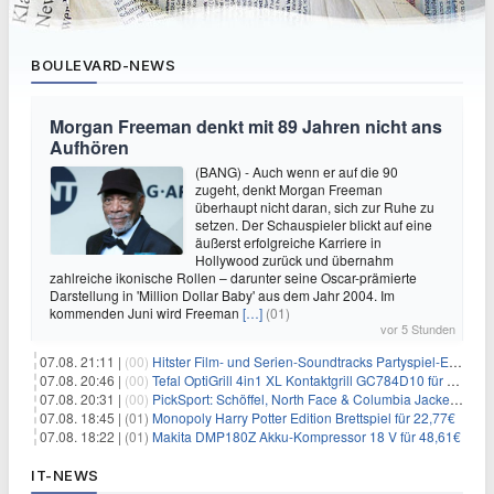
BOULEVARD-NEWS
Morgan Freeman denkt mit 89 Jahren nicht ans
Aufhören
(BANG) - Auch wenn er auf die 90
zugeht, denkt Morgan Freeman
überhaupt nicht daran, sich zur Ruhe zu
setzen. Der Schauspieler blickt auf eine
äußerst erfolgreiche Karriere in
Hollywood zurück und übernahm
zahlreiche ikonische Rollen – darunter seine Oscar-prämierte
Darstellung in 'Million Dollar Baby' aus dem Jahr 2004. Im
kommenden Juni wird Freeman
[…]
(01)
vor 5 Stunden
07.08. 21:11 |
(00)
Hitster Film- und Serien-Soundtracks Partyspiel-Erweiterung für 6,99€
07.08. 20:46 |
(00)
Tefal OptiGrill 4in1 XL Kontaktgrill GC784D10 für 239,99€
07.08. 20:31 |
(00)
PickSport: Schöffel, North Face & Columbia Jacken ab 39,60€
07.08. 18:45 |
(01)
Monopoly Harry Potter Edition Brettspiel für 22,77€
07.08. 18:22 |
(01)
Makita DMP180Z Akku-Kompressor 18 V für 48,61€
IT-NEWS