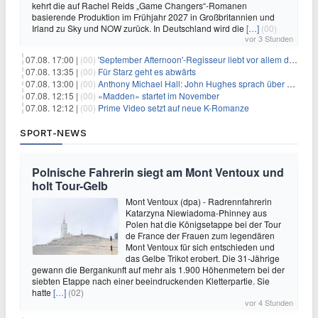
kehrt die auf Rachel Reids „Game Changers“-Romanen
basierende Produktion im Frühjahr 2027 in Großbritannien und
Irland zu Sky und NOW zurück. In Deutschland wird die
[…]
(00)
vor 3 Stunden
07.08. 17:00 |
(00)
'September Afternoon'-Regisseur liebt vor allem die 'Banalität' in seinen Filmen
07.08. 13:35 |
(00)
Für Starz geht es abwärts
07.08. 13:00 |
(00)
Anthony Michael Hall: John Hughes sprach über eine Fortsetzung von 'The Breakfast Club'
07.08. 12:15 |
(00)
«Madden» startet im November
07.08. 12:12 |
(00)
Prime Video setzt auf neue K-Romanze
SPORT-NEWS
Polnische Fahrerin siegt am Mont Ventoux und
holt Tour-Gelb
Mont Ventoux (dpa) - Radrennfahrerin
Katarzyna Niewiadoma-Phinney aus
Polen hat die Königsetappe bei der Tour
de France der Frauen zum legendären
Mont Ventoux für sich entschieden und
das Gelbe Trikot erobert. Die 31-Jährige
gewann die Bergankunft auf mehr als 1.900 Höhenmetern bei der
siebten Etappe nach einer beeindruckenden Kletterpartie. Sie
hatte
[…]
(02)
vor 4 Stunden