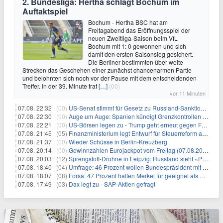
2. Bundesliga: Hertha schlägt Bochum im
Auftaktspiel
Bochum - Hertha BSC hat am
Freitagabend das Eröffnungsspiel der
neuen Zweitliga-Saison beim VfL
Bochum mit 1: 0 gewonnen und sich
damit den ersten Saisonsieg gesichert.
Die Berliner bestimmten über weite
Strecken das Geschehen einer zunächst chancenarmen Partie
und belohnten sich noch vor der Pause mit dem entscheidenden
Treffer. In der 39. Minute traf
[…]
(00)
vor 11 Minuten
07.08. 22:32 |
(00)
US-Senat stimmt für Gesetz zu Russland-Sanktionen
07.08. 22:30 |
(00)
Auge um Auge: Spanien kündigt Grenzkontrollen zu Italien an
07.08. 22:21 |
(00)
US-Börsen legen zu - Trump geht erneut gegen Fed-Gouverneurin vor
07.08. 21:45 |
(05)
Finanzministerium legt Entwurf für Steuerreform ab 2027 vor
07.08. 21:37 |
(00)
Wieder Schüsse in Berlin-Kreuzberg
07.08. 20:14 |
(00)
Gewinnzahlen Eurojackpot vom Freitag (07.08.2026)
07.08. 20:03 |
(12)
Sprengstoff-Drohne in Leipzig: Russland sieht «Provokation»
07.08. 18:40 |
(04)
Umfrage: 46 Prozent wollen Bundespräsident mit Politik-Erfahrung
07.08. 18:07 |
(08)
Forsa: 47 Prozent halten Merkel für geeignet als Bundespräsidentin
07.08. 17:49 |
(03)
Dax legt zu - SAP-Aktien gefragt