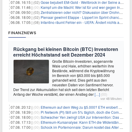
07.08. 16:15 |
(02)
Gose bejubelt EM-Gold - Wellbrock in der Seine ausgebremst
07.08. 11:46 |
(00)
Kampf um die Macht: Wer ist für und wer gegen Infantino?
07.08. 09:50 |
(03)
Zentralisieren oder nicht? Diskussion über Drohnenabwehr
06.08. 18:00 |
(02)
Pienaar gewinnt Etappe - Lippert im Sprint chancenlos
06.08. 17:05 |
(08)
Infantino räumt Fehler ein - UEFA: Ändert nichts an Boykott
FINANZNEWS
Rückgang bei kleinen Bitcoin (BTC) Investoren
erreicht Höchststand seit Dezember 2024
Große Bitcoin-Investoren, sogenannte
Wale und Haie, erhöhen weiterhin ihre
Bestände, während die Kryptowährung
im Bereich von $63.000 bis $65.000
gehandelt wird. Dies geht aus den
neuesten Daten von Santiment hervor.
Der Trend zur Akkumulation hat sich seit dem letzten Bericht
Anfang der Woche verstärkt, der einen Anstieg der
[…]
(00)
vor 48 Minuten
07.08. 20:12 |
(00)
Ethereum auf dem Weg zu $5.000? ETH erobert wichtige Marke zurück, während Institutionen weiter akkumulieren
07.08. 18:39 |
(00)
Pi Network (PI) fällt um 5% täglich, doch die Community bleibt optimistisch
07.08. 18:00 |
(00)
Schwacher Yen zwingt USA zur Intervention: Das größte Risiko seit 15 Jahren
07.08. 17:13 |
(00)
Ethereum-Kursanalyse: Kann ETH die Widerstände der gleitenden Durchschnitte überwinden?
07.08. 17:00 |
(00)
Schock im Portemonnaie: Darum kostet das Alter deutlich mehr als Sie denken