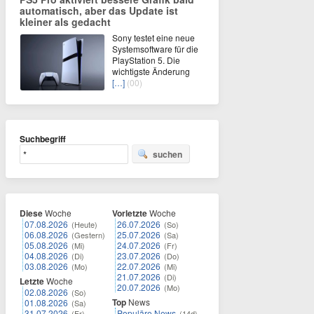
automatisch, aber das Update ist
kleiner als gedacht
Sony testet eine neue
Systemsoftware für die
PlayStation 5. Die
wichtigste Änderung
[…]
(00)
Suchbegriff
suchen
Diese
Woche
Vorletzte
Woche
07.08.2026
26.07.2026
(Heute)
(So)
06.08.2026
25.07.2026
(Gestern)
(Sa)
05.08.2026
24.07.2026
(Mi)
(Fr)
04.08.2026
23.07.2026
(Di)
(Do)
03.08.2026
22.07.2026
(Mo)
(Mi)
21.07.2026
(Di)
Letzte
Woche
20.07.2026
(Mo)
02.08.2026
(So)
Top
News
01.08.2026
(Sa)
31.07.2026
Populäre News
(Fr)
(14d)