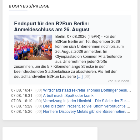
BUSINESS/PRESSE
Endspurt für den B2Run Berlin:
Anmeldeschluss am 26. August
Berlin, 07.08.2026 (lifePR) - Für den
B2Run Berlin am 16. September 2026
können sich Unternehmen noch bis zum
26. August 2026 anmelden. Im
Olympiastadion kommen Mitarbeitende
aus Unternehmen jeder Größe
zusammen, um die 5,7 Kilometer lange Strecke in der
beeindruckenden Stadionkulisse zu absolvieren. Als Teil der
deutschlandweiten B2Run Laufserie
[…]
(00)
vor 9 Stunden
07.08. 16:47 |
(00)
Wirtschaftsstaatssekretär Thomas Dörflinger besucht Handwerksbetrieb im Kammerbezirk Freiburg
07.08. 16:31 |
(00)
Arbeit macht Spaß oder krank
07.08. 16:10 |
(00)
Vernetzung in jeder Hinsicht – Die Städte der Zukunft sind grün-blau
07.08. 15:29 |
(00)
Drei bis zehn Prozent, so viel Strom verbraucht ein Aufzug im Gebäude
07.08. 15:20 |
(00)
Northern Discovery Metals gibt die Börsennotierung an der Frankfurter Wertpapierbörse bekannt