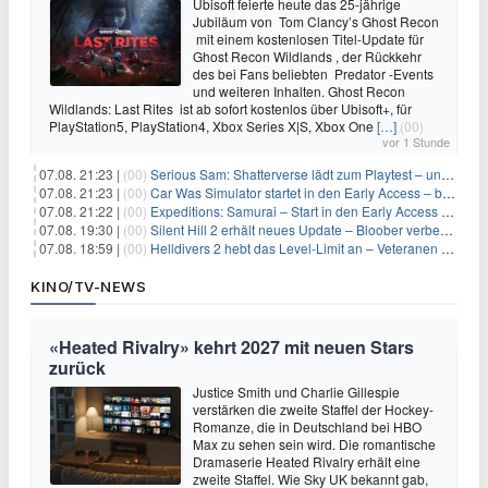
Ubisoft feierte heute das 25-jährige
Jubiläum von Tom Clancy’s Ghost Recon
mit einem kostenlosen Titel-Update für
Ghost Recon Wildlands , der Rückkehr
des bei Fans beliebten Predator -Events
und weiteren Inhalten. Ghost Recon
Wildlands: Last Rites ist ab sofort kostenlos über Ubisoft+, für
PlayStation5, PlayStation4, Xbox Series X|S, Xbox One
[…]
(00)
vor 1 Stunde
07.08. 21:23 |
(00)
Serious Sam: Shatterverse lädt zum Playtest – und erscheint schon bald!
07.08. 21:23 |
(00)
Car Was Simulator startet in den Early Access – bald gehts los!
07.08. 21:22 |
(00)
Expeditions: Samurai – Start in den Early Access ab heute im feudalen Japan
07.08. 19:30 |
(00)
Silent Hill 2 erhält neues Update – Bloober verbessert Grafik und Performance
07.08. 18:59 |
(00)
Helldivers 2 hebt das Level-Limit an – Veteranen können endlich weiter aufsteigen
KINO/TV-NEWS
«Heated Rivalry» kehrt 2027 mit neuen Stars
zurück
Justice Smith und Charlie Gillespie
verstärken die zweite Staffel der Hockey-
Romanze, die in Deutschland bei HBO
Max zu sehen sein wird. Die romantische
Dramaserie Heated Rivalry erhält eine
zweite Staffel. Wie Sky UK bekannt gab,