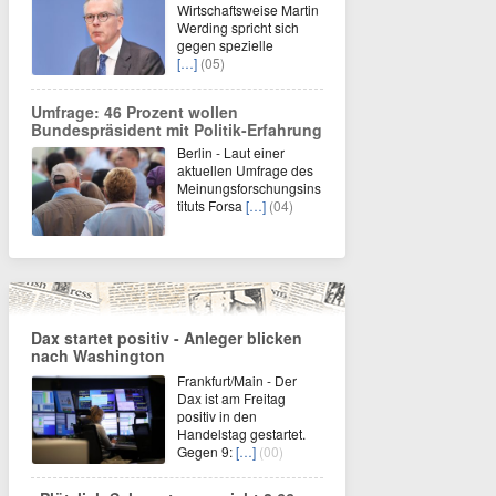
Wirtschaftsweise Martin
Werding spricht sich
gegen spezielle
[…]
(05)
Umfrage: 46 Prozent wollen
Bundespräsident mit Politik-Erfahrung
Berlin - Laut einer
aktuellen Umfrage des
Meinungsforschungsins
tituts Forsa
[…]
(04)
Dax startet positiv - Anleger blicken
nach Washington
Frankfurt/Main - Der
Dax ist am Freitag
positiv in den
Handelstag gestartet.
Gegen 9:
[…]
(00)