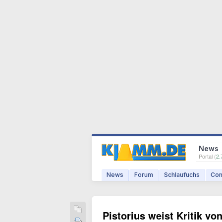
News
Portal (
2.
News
Forum
Schlaufuchs
Com
Pistorius weist Kritik v