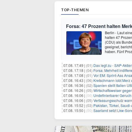
TOP-THEMEN
Forsa: 47 Prozent halten Mer
Berlin - Laut ei
halten 47 Prozen
(CDU) als Bundesp
geeignet, berich
haben. Fünf Pro
07.08. 17:49 |
(01)
Dax legt zu - SAP-Aktien
07.08. 17:18 |
(04)
Forsa: Mehrheit indiff
07.08. 17:08 |
(01)
Vor EM: Sprint-Ass Ans
07.08. 16:43 |
(06)
Kretschmann lobt Merz 
07.08. 16:36 |
(02)
Spanien stellt Italien 
07.08. 16:26 |
(05)
Wirtschaftsweiser gege
07.08. 16:06 |
(00)
Undefinierbarer Geruch 
07.08. 16:06 |
(05)
Verfassungsschutz war
07.08. 15:52 |
(03)
Pakistan, Türkei, Saudi
07.08. 15:50 |
(00)
Saarland setzt Lkw-Son