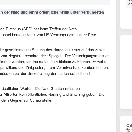
od
n der Nato und lehnt öffentliche Kritik unter Verbündeten
is Pistorius (SPD) hat beim Treffen der Nato-
rüssel harsche Kritik von US-Verteidigungsminister Pete
.
 der geschlossenen Sitzung des Nordatlantikrats auf das zuvor
von Hegseth, berichtet der "Spiegel". Der Verteidigungsminister
scher werden, um transatlantisch bleiben zu können. Er wolle
uropa willens und fähig seien, mehr Verantwortung zu übernehmen.
müssten bei der Umverteilung der Lasten schnell und
mit deutlichen Worten. Die Nato-Staaten müssten
r Alliierten kein öffentliches Naming and Shaming geben. Die
vor dem Gegner zur Schau stellen.
CS
fo