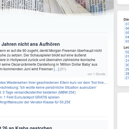
Di
0
0
0
0
0
 Jahren nicht ans Aufhören
Let
enn er auf die 90 zugeht, denkt Morgan Freeman überhaupt nicht
0
Ruhe zu setzen. Der Schauspieler blickt auf eine äußerst
0
riere in Hollywood zurück und übernahm zahlreiche ikonische
3
 seine Oscar-prämierte Darstellung in 'Million Dollar Baby' aus
3
 Im kommenden Juni wird Freeman
[…]
(01)
2
2
vor 1 Stunde
2
s Wiedersehen ihrer geschiedenen Eltern kurz vor dem Tod ihrer Mutter
rschiebung: 'Ich wollte keine persönliche Situation ausnutzen'
3 Tage versandkostenfrei bestellen (MBW 25€)
: 1 Feld EuroJackpot GRATIS spielen
ngriffskreuzer der Venator-Klasse für 50,25€
t 26 an Krebs gestorben