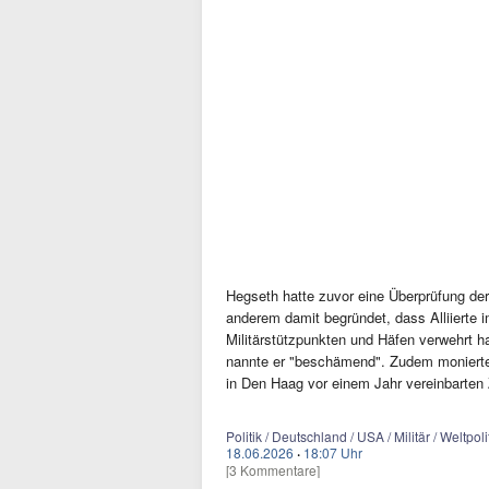
Hegseth hatte zuvor eine Überprüfung de
anderem damit begründet, dass Alliierte
Militärstützpunkten und Häfen verwehrt h
nannte er "beschämend". Zudem monierte e
in Den Haag vor einem Jahr vereinbarten Z
Politik / Deutschland / USA / Militär / Weltpo
18.06.2026
·
18:07 Uhr
[3 Kommentare]