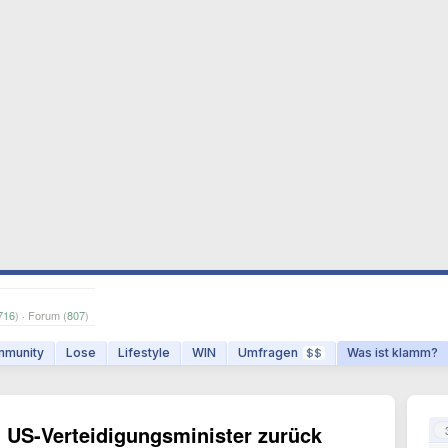
716
) · Forum (
807
)
munity
Lose
Lifestyle
WIN
Umfragen
Was ist klamm?
$$
on US-Verteidigungsminister zurück