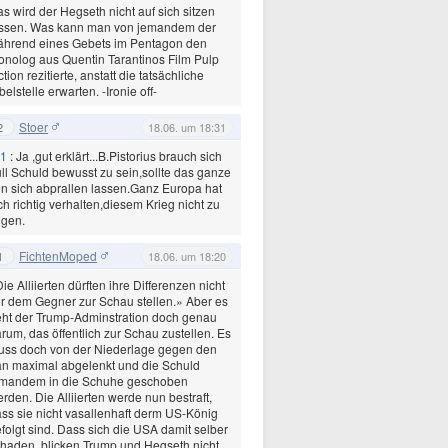
s wird der Hegseth nicht auf sich sitzen
assen. Was kann man von jemandem der
ährend eines Gebets im Pentagon den
nolog aus Quentin Tarantinos Film Pulp
ction rezitierte, anstatt die tatsächliche
belstelle erwarten. -Ironie off-
Stoer
2
18.06. um 18:31
1
: Ja ,gut erklärt...B.Pistorius brauch sich
ll Schuld bewusst zu sein,sollte das ganze
n sich abprallen lassen.Ganz Europa hat
ch richtig verhalten,diesem Krieg nicht zu
lgen.
FichtenMoped
1
18.06. um 18:20
ie Alliierten dürften ihre Differenzen nicht
r dem Gegner zur Schau stellen.» Aber es
ht der Trump-Adminstration doch genau
rum, das öffentlich zur Schau zustellen. Es
uss doch von der Niederlage gegen den
an maximal abgelenkt und die Schuld
emandem in die Schuhe geschoben
rden. Die Alliierten werde nun bestraft,
ss sie nicht vasallenhaft derm US-König
folgt sind. Dass sich die USA damit selber
haden, blicken Trump und Hegseth nicht