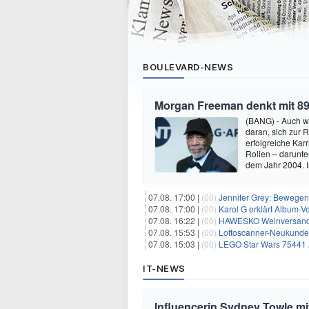
BOULEVARD-NEWS
Morgan Freeman denkt mit 89
(BANG) - Auch w
daran, sich zur 
erfolgreiche Kar
Rollen – darunter
dem Jahr 2004.
07.08. 17:00 |
(00)
Jennifer Grey: Bewegende
07.08. 17:00 |
(00)
Karol G erklärt Album-Ve
07.08. 16:22 |
(00)
HAWESKO Weinversand: 
07.08. 15:53 |
(00)
Lottoscanner-Neukunden
07.08. 15:03 |
(00)
LEGO Star Wars 75441 A
IT-NEWS
Influencerin Sydney Towle mi