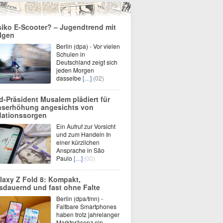
siko E-Scooter? – Jugendtrend mit
lgen
Berlin (dpa) - Vor vielen
Schulen in
Deutschland zeigt sich
jeden Morgen
dasselbe
[…]
(02)
d-Präsident Musalem plädiert für
nserhöhung angesichts von
flationssorgen
Ein Aufruf zur Vorsicht
und zum Handeln In
einer kürzlichen
Ansprache in São
Paulo
[…]
(00)
laxy Z Fold 8: Kompakt,
sdauernd und fast ohne Falte
Berlin (dpa/tmn) -
Faltbare Smartphones
haben trotz jahrelanger
Marktpräsenz ein