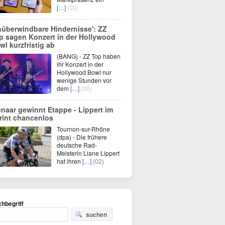
[…]
(00)
nüberwindbare Hindernisse': ZZ
p sagen Konzert in der Hollywood
wl kurzfristig ab
(BANG) - ZZ Top haben
ihr Konzert in der
Hollywood Bowl nur
wenige Stunden vor
dem
[…]
(00)
enaar gewinnt Etappe - Lippert im
rint chancenlos
Tournon-sur-Rhône
(dpa) - Die frühere
deutsche Rad-
Meisterin Liane Lippert
hat ihren
[…]
(02)
hbegriff
suchen