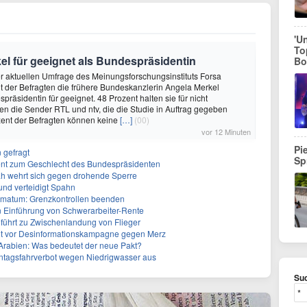
'U
To
kel für geeignet als Bundespräsidentin
Bo
ner aktuellen Umfrage des Meinungsforschungsinstituts Forsa
t der Befragten die frühere Bundeskanzlerin Angela Merkel
räsidentin für geeignet. 48 Prozent halten sie für nicht
ten die Sender RTL und ntv, die die Studie in Auftrag gegeben
zent der Befragten können keine
[…]
(00)
vor 12 Minuten
Pi
 gefragt
Sp
erent zum Geschlecht des Bundespräsidenten
ah wehrt sich gegen drohende Sperre
und verteidigt Spahn
Ultimatum: Grenzkontrollen beenden
n Einführung von Schwerarbeiter-Rente
führt zu Zwischenlandung von Flieger
nt vor Desinformationskampagne gegen Merz
-Arabien: Was bedeutet der neue Pakt?
ntagsfahrverbot wegen Niedrigwasser aus
Suc