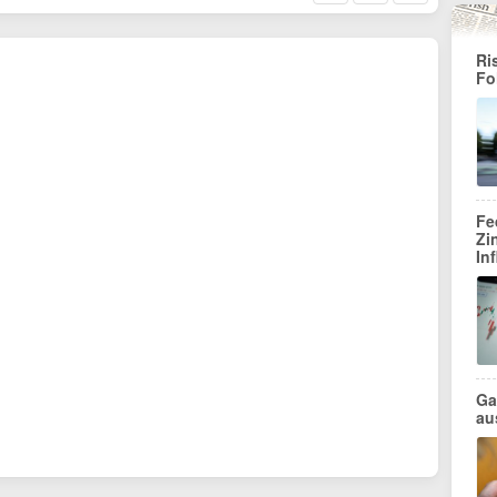
Ri
Fo
Fe
Zi
In
Ga
au