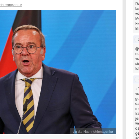
Da
ichtenagentur
l
w
Mo
Fi
Bi
@
nu
vo
si
fo
«D
vo
ge
da
m
Ir
j
we
da
via dts Nachrichtenagentur
ge
sc