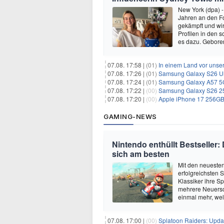
New York (dpa) -
Jahren an den Fo
gekämpft und wir 
Profilen in den 
es dazu. Gebore
07.08. 17:58 |
(01)
In einem Land vor unser
07.08. 17:26 |
(01)
Samsung Galaxy S26 Ultr
07.08. 17:24 |
(01)
Samsung Galaxy A57 5G 
07.08. 17:22 |
(00)
Samsung Galaxy S26 256
07.08. 17:20 |
(00)
Apple iPhone 17 256GB 
GAMING-NEWS
Nintendo enthüllt Bestseller:
sich am besten
Mit den neuesten
erfolgreichsten 
Klassiker ihre Sp
mehrere Neuersc
einmal mehr, we
07.08. 17:00 |
(00)
Splatoon Raiders: Upda