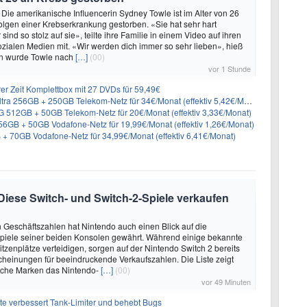
 Die amerikanische Influencerin Sydney Towle ist im Alter von 26
lgen einer Krebserkrankung gestorben. «Sie hat sehr hart
sind so stolz auf sie», teilte ihre Familie in einem Video auf ihren
sozialen Medien mit. «Wir werden dich immer so sehr lieben», hieß
n wurde Towle nach
[…]
(00)
vor 1 Stunde
er Zeit Komplettbox mit 27 DVDs für 59,49€
a 256GB + 250GB Telekom-Netz für 34€/Monat (effektiv 5,42€/Monat)
512GB + 50GB Telekom-Netz für 20€/Monat (effektiv 3,33€/Monat)
GB + 50GB Vodafone-Netz für 19,99€/Monat (effektiv 1,26€/Monat)
+ 70GB Vodafone-Netz für 34,99€/Monat (effektiv 6,41€/Monat)
 Diese Switch- und Switch-2-Spiele verkaufen
 Geschäftszahlen hat Nintendo auch einen Blick auf die
Spiele seiner beiden Konsolen gewährt. Während einige bekannte
itzenplätze verteidigen, sorgen auf der Nintendo Switch 2 bereits
heinungen für beeindruckende Verkaufszahlen. Die Liste zeigt
lche Marken das Nintendo-
[…]
(00)
vor 49 Minuten
te verbessert Tank-Limiter und behebt Bugs