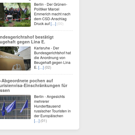
Berlin - Der Grünen-
Politiker Marcel
Emmerich macht nach
dem CSD-Anschlag
Druck auf
[…]
(00)
ndesgerichtshof bestätigt
ugehaft gegen Lina E.
Karlsruhe - Der
Bundesgerichtshof hat
die Anordnung von
Beugehaft gegen Lina
E.
[…]
(02)
-Abgeordnete pochen auf
uristenvisa-Einschränkungen für
ssen
Berlin - Angesichts
mehrerer
Hunderttausend
russischer Touristen in
der Europäischen
[…]
(01)