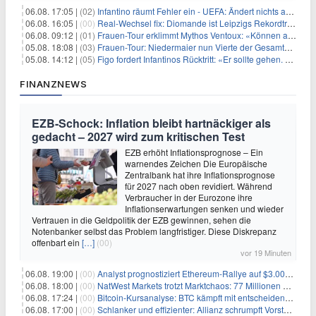
06.08. 17:05 |
(02)
Infantino räumt Fehler ein - UEFA: Ändert nichts an Boykott
06.08. 16:05 |
(00)
Real-Wechsel fix: Diomande ist Leipzigs Rekordtransfer
06.08. 09:12 |
(01)
Frauen-Tour erklimmt Mythos Ventoux: «Können alles schaffen»
05.08. 18:08 |
(03)
Frauen-Tour: Niedermaier nun Vierte der Gesamtwertung
05.08. 14:12 |
(05)
Figo fordert Infantinos Rücktritt: «Er sollte gehen. Jetzt»
FINANZNEWS
EZB-Schock: Inflation bleibt hartnäckiger als
gedacht – 2027 wird zum kritischen Test
EZB erhöht Inflationsprognose – Ein
warnendes Zeichen Die Europäische
Zentralbank hat ihre Inflationsprognose
für 2027 nach oben revidiert. Während
Verbraucher in der Eurozone ihre
Inflationserwartungen senken und wieder
Vertrauen in die Geldpolitik der EZB gewinnen, sehen die
Notenbanker selbst das Problem langfristiger. Diese Diskrepanz
offenbart ein
[…]
(00)
vor 19 Minuten
06.08. 19:00 |
(00)
Analyst prognostiziert Ethereum-Rallye auf $3.000 nach entscheidendem On-Chain-Ausbruch
06.08. 18:00 |
(00)
NatWest Markets trotzt Marktchaos: 77 Millionen Pfund Gewinn im ersten Halbjahr
06.08. 17:24 |
(00)
Bitcoin-Kursanalyse: BTC kämpft mit entscheidender $65K-Hürde, während sich ein Liquidationscluster aufbaut
06.08. 17:00 |
(00)
Schlanker und effizienter: Allianz schrumpft Vorstand auf 8 Köpfe – das steckt dahinter