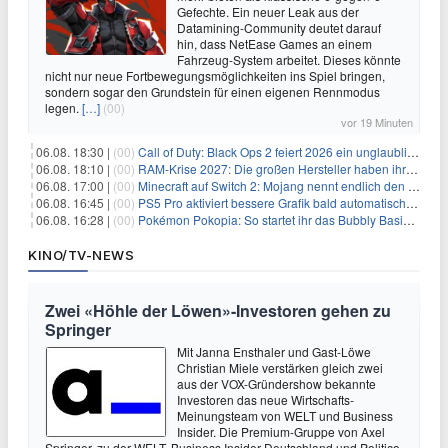
Gefechte. Ein neuer Leak aus der
Datamining-Community deutet darauf
hin, dass NetEase Games an einem
Fahrzeug-System arbeitet. Dieses könnte
nicht nur neue Fortbewegungsmöglichkeiten ins Spiel bringen,
sondern sogar den Grundstein für einen eigenen Rennmodus
legen.
[…]
(00)
vor 19 Minuten
06.08. 18:30 |
(00)
Call of Duty: Black Ops 2 feiert 2026 ein unglaubliches Comeback
06.08. 18:10 |
(00)
RAM-Krise 2027: Die großen Hersteller haben ihre Produktion offenbar schon verkauft
06.08. 17:00 |
(00)
Minecraft auf Switch 2: Mojang nennt endlich den Releasetermin
06.08. 16:45 |
(00)
PS5 Pro aktiviert bessere Grafik bald automatisch, aber das Update ist kleiner als gedacht
06.08. 16:28 |
(00)
Pokémon Pokopia: So startet ihr das Bubbly Basin-DLC
KINO/TV-NEWS
Zwei «Höhle der Löwen»-Investoren gehen zu
Springer
Mit Janna Ensthaler und Gast-Löwe
Christian Miele verstärken gleich zwei
aus der VOX-Gründershow bekannte
Investoren das neue Wirtschafts-
Meinungsteam von WELT und Business
Insider. Die Premium-Gruppe von Axel
Springer, zu der WELT, Business Insider Deutschland und Politico