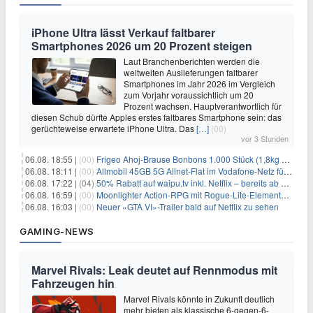
iPhone Ultra lässt Verkauf faltbarer
Smartphones 2026 um 20 Prozent steigen
Laut Branchenberichten werden die
weltweiten Auslieferungen faltbarer
Smartphones im Jahr 2026 im Vergleich
zum Vorjahr voraussichtlich um 20
Prozent wachsen. Hauptverantwortlich für
diesen Schub dürfte Apples erstes faltbares Smartphone sein: das
gerüchteweise erwartete iPhone Ultra. Das
[…]
(00)
vor 3 Stunden
06.08. 18:55 |
(00)
Frigeo Ahoj-Brause Bonbons 1.000 Stück (1,8kg Eimer) für 6,29€
06.08. 18:11 |
(00)
Allmobil 45GB 5G Allnet-Flat im Vodafone-Netz für eff. 5,91€/Monat dank 50€ Wechselbonus + 0€ AG
06.08. 17:22 |
(04)
50% Rabatt auf waipu.tv inkl. Netflix – bereits ab 9€/Monat (statt 17,99€)
06.08. 16:59 |
(00)
Moonlighter Action-RPG mit Rogue-Lite-Elementen kostenlos bei Steam
06.08. 16:03 |
(00)
Neuer «GTA VI»-Trailer bald auf Netflix zu sehen
GAMING-NEWS
Marvel Rivals: Leak deutet auf Rennmodus mit
Fahrzeugen hin
Marvel Rivals könnte in Zukunft deutlich
mehr bieten als klassische 6-gegen-6-