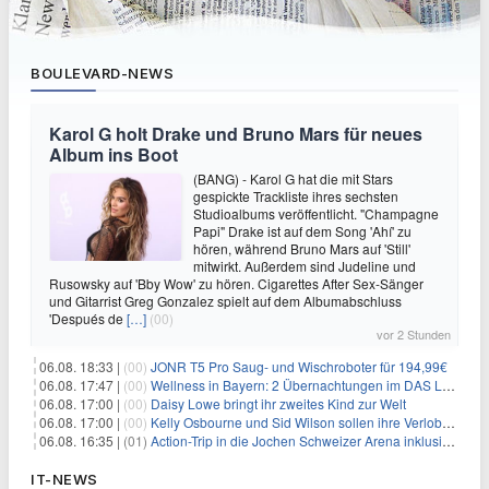
BOULEVARD-NEWS
Karol G holt Drake und Bruno Mars für neues
Album ins Boot
(BANG) - Karol G hat die mit Stars
gespickte Trackliste ihres sechsten
Studioalbums veröffentlicht. "Champagne
Papi" Drake ist auf dem Song 'Ahí' zu
hören, während Bruno Mars auf 'Still'
mitwirkt. Außerdem sind Judeline und
Rusowsky auf 'Bby Wow' zu hören. Cigarettes After Sex-Sänger
und Gitarrist Greg Gonzalez spielt auf dem Albumabschluss
'Después de
[…]
(00)
vor 2 Stunden
06.08. 18:33 |
(00)
JONR T5 Pro Saug- und Wischroboter für 194,99€
06.08. 17:47 |
(00)
Wellness in Bayern: 2 Übernachtungen im DAS LUDWIG Sports Resort inkl. HP + Wellness ab 174€ p.P.
06.08. 17:00 |
(00)
Daisy Lowe bringt ihr zweites Kind zur Welt
06.08. 17:00 |
(00)
Kelly Osbourne und Sid Wilson sollen ihre Verlobung gelöst haben
06.08. 16:35 |
(01)
Action-Trip in die Jochen Schweizer Arena inklusive Premium Hotel und Frühstück ab 59€ p.P.
IT-NEWS