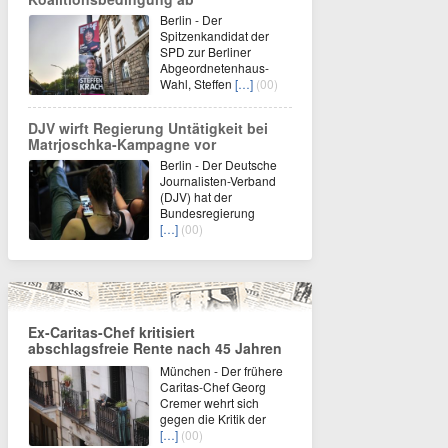
Berlin - Der
Spitzenkandidat der
SPD zur Berliner
Abgeordnetenhaus-
Wahl, Steffen
[…]
(00)
DJV wirft Regierung Untätigkeit bei
Matrjoschka-Kampagne vor
Berlin - Der Deutsche
Journalisten-Verband
(DJV) hat der
Bundesregierung
[…]
(00)
Ex-Caritas-Chef kritisiert
abschlagsfreie Rente nach 45 Jahren
München - Der frühere
Caritas-Chef Georg
Cremer wehrt sich
gegen die Kritik der
[…]
(00)