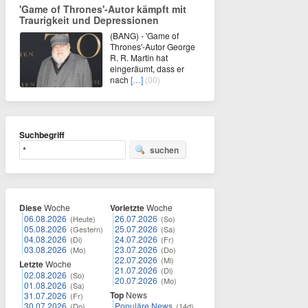
'Game of Thrones'-Autor kämpft mit
Traurigkeit und Depressionen
(BANG) - 'Game of
Thrones'-Autor George
R. R. Martin hat
eingeräumt, dass er
nach
[…]
(00)
Suchbegriff
suchen
Diese
Woche
Vorletzte
Woche
06.08.2026
26.07.2026
(Heute)
(So)
05.08.2026
25.07.2026
(Gestern)
(Sa)
04.08.2026
24.07.2026
(Di)
(Fr)
03.08.2026
23.07.2026
(Mo)
(Do)
22.07.2026
(Mi)
Letzte
Woche
21.07.2026
(Di)
02.08.2026
(So)
20.07.2026
(Mo)
01.08.2026
(Sa)
Top
News
31.07.2026
(Fr)
30.07.2026
Populäre News
(Do)
(14d)