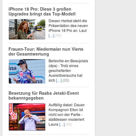
iPhone 18 Pro: Diese 3 großen
Upgrades bringt das Top-Modell
Diesen Herbst steht die
Präsentation des neuen
iPhone 18 Pro an. Laut
[…]
(00)
Frauen-Tour: Niedermaier nun Vierte
der Gesamtwertung
Belleville-en-Beaujolais
(dpa) - Trotz eines
gescheiterten
Ausreißversuchs hat
sich
[…]
(03)
Besetzung für Raabs Jetski-Event
bekanntgegeben
Auffällig dabei: Dauer-
Kompagnon Elton ist
nicht von der Partie -
stattdessen moderiert
Laura
[…]
(00)