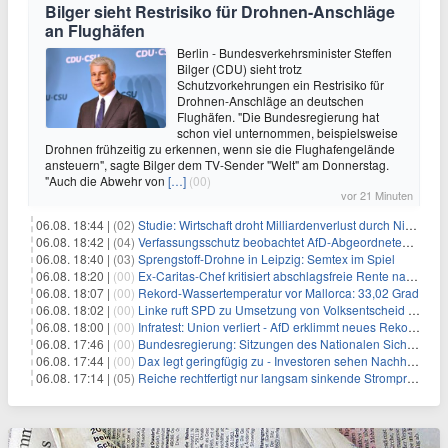
Bilger sieht Restrisiko für Drohnen-Anschläge
an Flughäfen
Berlin - Bundesverkehrsminister Steffen
Bilger (CDU) sieht trotz
Schutzvorkehrungen ein Restrisiko für
Drohnen-Anschläge an deutschen
Flughäfen. "Die Bundesregierung hat
schon viel unternommen, beispielsweise
Drohnen frühzeitig zu erkennen, wenn sie die Flughafengelände
ansteuern", sagte Bilger dem TV-Sender "Welt" am Donnerstag.
"Auch die Abwehr von
[…]
(00)
vor 21 Minuten
06.08. 18:44 |
(02)
Studie: Wirtschaft droht Milliardenverlust durch Niedrigwasser
06.08. 18:42 |
(04)
Verfassungsschutz beobachtet AfD-Abgeordneten Nolte
06.08. 18:40 |
(03)
Sprengstoff-Drohne in Leipzig: Semtex im Spiel
06.08. 18:20 |
(00)
Ex-Caritas-Chef kritisiert abschlagsfreie Rente nach 45 Jahren
06.08. 18:07 |
(00)
Rekord-Wassertemperatur vor Mallorca: 33,02 Grad
06.08. 18:02 |
(00)
Linke ruft SPD zu Umsetzung von Volksentscheid auf
06.08. 18:00 |
(00)
Infratest: Union verliert - AfD erklimmt neues Rekordhoch
06.08. 17:46 |
(00)
Bundesregierung: Sitzungen des Nationalen Sicherheitsrates geheim
06.08. 17:44 |
(00)
Dax legt geringfügig zu - Investoren sehen Nachholpotenzial
06.08. 17:14 |
(05)
Reiche rechtfertigt nur langsam sinkende Strompreise