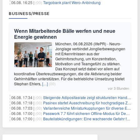
06.08. 16:25 |
(00)
Targobank plant Wero-Anbindung
BUSINESS/PRESSE
Wenn Mitarbeitende Bälle werfen und neue
Energie gewinnen
München, 06.08.2026 (lifePR) - Neuro-
Jonglage verbindet Jonglierbewegungen
mit Erkenntnissen aus der
Gehirnforschung, um Konzentration,
Motivation und Teamgefühl zu stärken.
Das Konzept setzt dabei vor allem auf
koordinative Überkreuzbewegungen, die die Aktivierung beider
Gehirnhälften unterstützen. Für die betriebliche Umsetzung bietet
Stephan Ehlers,
[…]
(00)
vor 3 Stunden
06.08. 17:34 |
(00)
Steigende Adipositasrate zeigt strukturellen Handlungsbedarf bei der Ernährung schulpflichtiger Kinder
06.08. 17:18 |
(00)
Pasinex startet Ausschreibung für hochgradiges Zinksulfidkonzentrat mit Germanium- und Silbergehalten und stellt ein Betriebsupdate bereit
06.08. 17:03 |
(00)
Variantenreiche Miniaturkupplungen für diverse Einsatzbereiche
06.08. 17:00 |
(00)
Passwork 7.7 führt sicheren Offline-Modus für Desktop- und Mobile-Apps ein
06.08. 17:00 |
(00)
Bauteilabkündigungen: Eine wachsende Gefahr für industrielle Elektroniksysteme