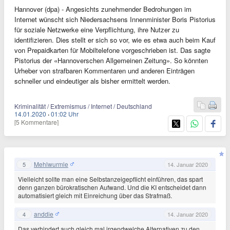
Hannover (dpa) - Angesichts zunehmender Bedrohungen im
Internet wünscht sich Niedersachsens Innenminister Boris Pistorius
für soziale Netzwerke eine Verpflichtung, ihre Nutzer zu
identifizieren. Dies stellt er sich so vor, wie es etwa auch beim Kauf
von Prepaidkarten für Mobiltelefone vorgeschrieben ist. Das sagte
Pistorius der «Hannoverschen Allgemeinen Zeitung». So könnten
Urheber von strafbaren Kommentaren und anderen Einträgen
schneller und eindeutiger als bisher ermittelt werden.
Kriminalität / Extremismus / Internet / Deutschland
14.01.2020
·
01:02 Uhr
[5 Kommentare]
Mehlwurmle
5
14. Januar 2020
Vielleicht sollte man eine Selbstanzeigepflicht einführen, das spart
denn ganzen bürokratischen Aufwand. Und die KI entscheidet dann
automatisiert gleich mit Einreichung über das Strafmaß.
anddie
4
14. Januar 2020
Das verhindert auch gleich mal irgendwelche Alternativen zu den