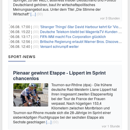
Deutschland gehören, baut ihr wirtschaftspolitisches
Meinungsangebot aus. Unter dem Titel „Die Stimme der
Wirtschaft“
[…]
(00)
vor 3 Stunden
06.08. 17:00 |
(00)
'Stranger Things'-Star David Harbour kehrt für 'Violent Night 2' zurück – Kristen Bell stößt zur Besetzung
06.08. 15:22 |
(00)
Deutsche Telekom bleibt bei MagentaTV-Kunden vage
06.08. 13:17 |
(00)
FIFA-WM macht Fox Corporation glücklich
06.08. 12:56 |
(00)
Britische Regierung erlaubt Warner Bros. Discovery-Übernahme
06.08. 12:40 |
(00)
Versant schrumpft weiter
SPORT-NEWS
Pienaar gewinnt Etappe - Lippert im Sprint
chancenlos
Tournon-sur-Rhône (dpa) - Die frühere
deutsche Rad-Meisterin Liane Lippert hat
ihren insgesamt zweiten Etappenerfolg
bei der Tour de France der Frauen
verpasst. Nach hügeligen 153,4
Kilometern zwischen Montbrison und
Tournon-sur-Rhone musste sich die 28-Jährige im Sprint einer
siebenköpfigen Fluchtgruppe bei der sechsten Etappe als
Sechste geschlagen
[…]
(00)
vor 1 Stunde